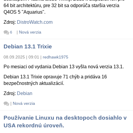
64 bit architektúru, pre 32 bit sa odporúča staršia verzia
Q4OS 5 "Aquarius".
Zdroj:
DistroWatch.com
|
Nová verzia
6
Debian 13.1 Trixie
08.09.2025 | 09:01
|
redhawk1975
Po mesiaci od vydania Debian 13 vyšla nová verzia 13.1.
Debian 13.1 Trixie opravuje 71 chýb a pridáva 16
bezpečnostných aktualizácií.
Zdroj:
Debian
|
Nová verzia
Používanie Linuxu na desktopoch dosiahlo v
USA rekordnú úroveň.