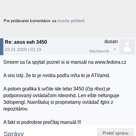
Pre pridávanie komentárov sa
musíte prihlásiť
.
dusan
Re: asus eah 3450
03.01.2009 | 02:19
Návštevník
Smiem sa ťa spýtať pozrel si si manuál na www.fedora.cz
A sisi istý, že to je nvidia podľa mňa to je ATI/amd.
A potom grafika ti určite ide lebo 3450 (čip r6xx) je
podporovaný ovládačom rdeonhd. Len ešte nefunguje
3d/opengl. Nainštaluj si proprietarny ovládač fglrx z
repozitárov.
A fakt si podrobne prečítaj manuál.!!!
Správy
Pridať správu