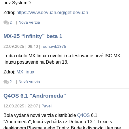
bez SystemD.
Zdroj:
https://www.devuan.org/get-devuan
|
Nová verzia
2
MX-25 “Infinity” beta 1
22.09.2025 | 08:40
|
redhawk1975
Ludia okolo MX linuxu uvolnili na testovanie prvé ISO MX
linuxu postavené na Debian 13.
Zdroj:
MX linux
|
Nová verzia
2
Q4OS 6.1 "Andromeda"
12.09.2025 | 22:07
|
Pavel
Bola vydaná nová verzia distribúcie
Q4OS
6.1
"Andromeda", ktorá vychádza z Debianu 13.1 Trixie s
desktopom Plasma alebo Trinity. Bude k dispozícii len pre