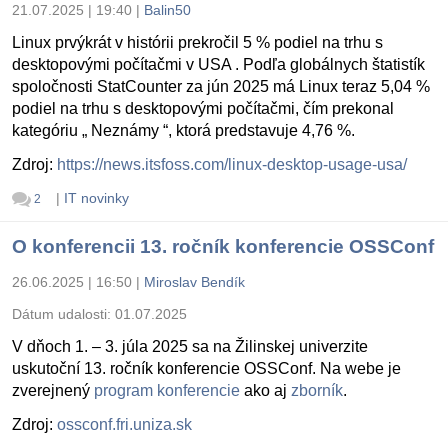
21.07.2025 | 19:40
|
Balin50
Linux prvýkrát v histórii prekročil 5 % podiel na trhu s
desktopovými počítačmi v USA . Podľa globálnych štatistík
spoločnosti StatCounter za jún 2025 má Linux teraz 5,04 %
podiel na trhu s desktopovými počítačmi, čím prekonal
kategóriu „ Neznámy “, ktorá predstavuje 4,76 %.
Zdroj:
https://news.itsfoss.com/linux-desktop-usage-usa/
|
IT novinky
2
O konferencii 13. ročník konferencie OSSConf
26.06.2025 | 16:50
|
Miroslav Bendík
Dátum udalosti:
01.07.2025
V dňoch 1. – 3. júla 2025 sa na Žilinskej univerzite
uskutoční 13. ročník konferencie OSSConf. Na webe je
zverejnený
program konferencie
ako aj
zborník
.
Zdroj:
ossconf.fri.uniza.sk