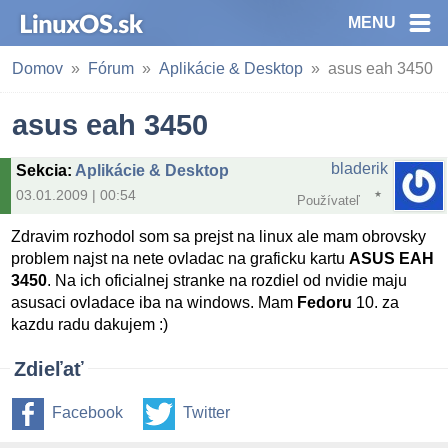
MENU
Domov
Fórum
Aplikácie & Desktop
asus eah 3450
asus eah 3450
bladerik
Sekcia
:
Aplikácie & Desktop
03.01.2009 | 00:54
Používateľ
Zdravim rozhodol som sa prejst na linux ale mam obrovsky
problem najst na nete ovladac na graficku kartu
ASUS EAH
3450
. Na ich oficialnej stranke na rozdiel od nvidie maju
asusaci ovladace iba na windows. Mam
Fedoru
10. za
kazdu radu dakujem :)
Zdieľať
Facebook
Twitter