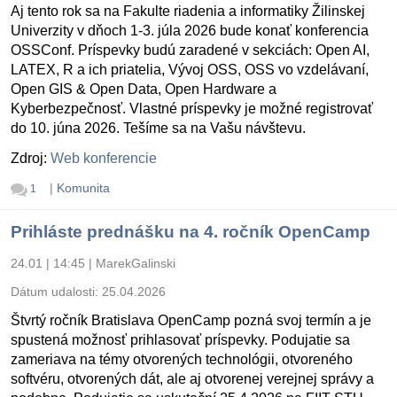
Aj tento rok sa na Fakulte riadenia a informatiky Žilinskej
Univerzity v dňoch 1-3. júla 2026 bude konať konferencia
OSSConf. Príspevky budú zaradené v sekciách: Open AI,
LATEX, R a ich priatelia, Vývoj OSS, OSS vo vzdelávaní,
Open GIS & Open Data, Open Hardware a
Kyberbezpečnosť. Vlastné príspevky je možné registrovať
do 10. júna 2026. Tešíme sa na Vašu návštevu.
Zdroj:
Web konferencie
|
Komunita
1
Prihláste prednášku na 4. ročník OpenCamp
24.01 | 14:45
|
MarekGalinski
Dátum udalosti:
25.04.2026
Štvrtý ročník Bratislava OpenCamp pozná svoj termín a je
spustená možnosť prihlasovať príspevky. Podujatie sa
zameriava na témy otvorených technológii, otvoreného
softvéru, otvorených dát, ale aj otvorenej verejnej správy a