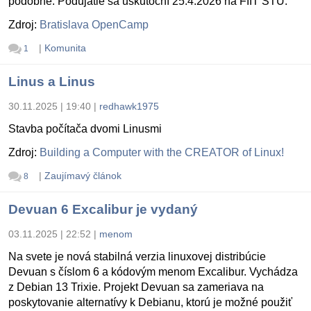
podobne. Podujatie sa uskutoční 25.4.2026 na FIIT STU.
Zdroj:
Bratislava OpenCamp
|
Komunita
1
Linus a Linus
30.11.2025 | 19:40
|
redhawk1975
Stavba počítača dvomi Linusmi
Zdroj:
Building a Computer with the CREATOR of Linux!
|
Zaujímavý článok
8
Devuan 6 Excalibur je vydaný
03.11.2025 | 22:52
|
menom
Na svete je nová stabilná verzia linuxovej distribúcie
Devuan s číslom 6 a kódovým menom Excalibur. Vychádza
z Debian 13 Trixie. Projekt Devuan sa zameriava na
poskytovanie alternatívy k Debianu, ktorú je možné použiť