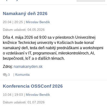
Namakaný deň 2026
20.04 | 20:25
|
Miroslav Bendík
Dátum udalosti:
04.05.2026
Dňa 4. mája 2026 od 9:00 sa v priestoroch Univerzitnej
knižnice Technickej univerzity v Košiciach bude konať
namakaný deň, teda deň nabitý prednáškami a workshopmi
o vzdelávaní v IT, programovaní, mikrokontroléroch, AI,
bezpečnosti, IoT a o ďalších témach.
Zdroj:
namakanyden.sk
|
Komunita
3
Konferencia OSSConf 2026
10.04 | 19:03
|
Miroslav Bendík
Dátum udalosti:
01.07.2026