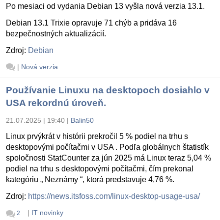
Po mesiaci od vydania Debian 13 vyšla nová verzia 13.1.
Debian 13.1 Trixie opravuje 71 chýb a pridáva 16
bezpečnostných aktualizácií.
Zdroj:
Debian
|
Nová verzia
Používanie Linuxu na desktopoch dosiahlo v
USA rekordnú úroveň.
21.07.2025 | 19:40
|
Balin50
Linux prvýkrát v histórii prekročil 5 % podiel na trhu s
desktopovými počítačmi v USA . Podľa globálnych štatistík
spoločnosti StatCounter za jún 2025 má Linux teraz 5,04 %
podiel na trhu s desktopovými počítačmi, čím prekonal
kategóriu „ Neznámy “, ktorá predstavuje 4,76 %.
Zdroj:
https://news.itsfoss.com/linux-desktop-usage-usa/
|
IT novinky
2