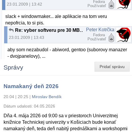
Fedora
23.01.2009 | 13:42
Používateľ
slack + windowmaker... ale aplikacie na tom veru
nepofrcia, to si pis.
Peter Kotrčka
Re: vyber softveru pre 30 MB RAM a 3 GB HDD
Fedora
23.01.2009 | 13:43
Používateľ
aby som nezabudol - abiword, gentoo (suborovy manazer
- dvojpanelovy), ...
Správy
Pridať správu
Namakaný deň 2026
20.04 | 20:25
|
Miroslav Bendík
Dátum udalosti:
04.05.2026
Dňa 4. mája 2026 od 9:00 sa v priestoroch Univerzitnej
knižnice Technickej univerzity v Košiciach bude konať
namakaný deň, teda deň nabitý prednáškami a workshopmi