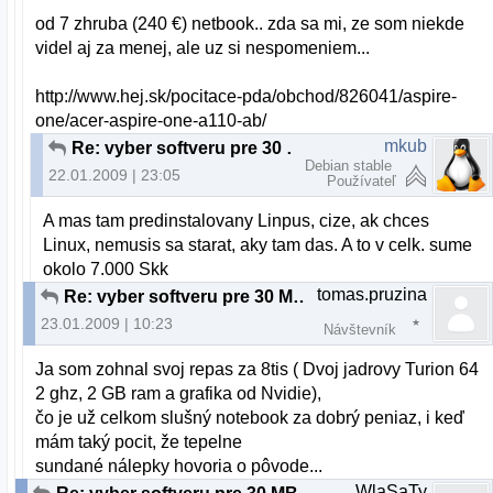
od 7 zhruba (240 €) netbook.. zda sa mi, ze som niekde
videl aj za menej, ale uz si nespomeniem...
http://www.hej.sk/pocitace-pda/obchod/826041/aspire-
one/acer-aspire-one-a110-ab/
mkub
Re: vyber softveru pre 30 MB RAM a 3 GB HDD
Debian stable
22.01.2009 | 23:05
Používateľ
A mas tam predinstalovany Linpus, cize, ak chces
Linux, nemusis sa starat, aky tam das. A to v celk. sume
okolo 7.000 Skk
tomas.pruzina
Re: vyber softveru pre 30 MB RAM a 3 GB HDD
23.01.2009 | 10:23
Návštevník
Ja som zohnal svoj repas za 8tis ( Dvoj jadrovy Turion 64
2 ghz, 2 GB ram a grafika od Nvidie),
čo je už celkom slušný notebook za dobrý peniaz, i keď
mám taký pocit, že tepelne
sundané nálepky hovoria o pôvode...
WlaSaTy