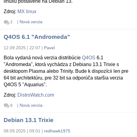
linuxu postavené na Debian 13.
Zdroj:
MX linux
|
Nová verzia
2
Q4OS 6.1 "Andromeda"
12.09.2025 | 22:07
|
Pavel
Bola vydaná nová verzia distribúcie
Q4OS
6.1
"Andromeda", ktorá vychádza z Debianu 13.1 Trixie s
desktopom Plasma alebo Trinity. Bude k dispozícii len pre
64 bit architektúru, pre 32 bit sa odporúča staršia verzia
Q4OS 5 "Aquarius".
Zdroj:
DistroWatch.com
|
Nová verzia
6
Debian 13.1 Trixie
08.09.2025 | 09:01
|
redhawk1975