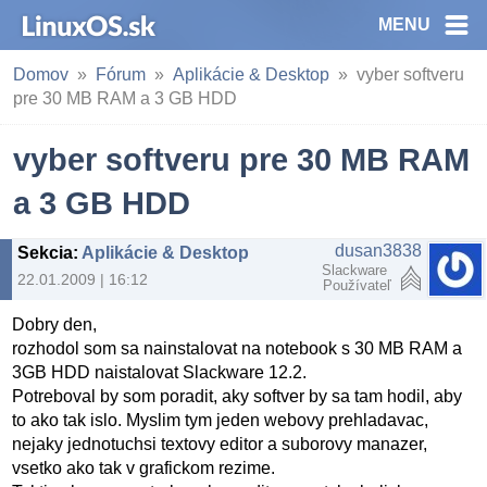
MENU
Domov
Fórum
Aplikácie & Desktop
vyber softveru
pre 30 MB RAM a 3 GB HDD
vyber softveru pre 30 MB RAM
a 3 GB HDD
dusan3838
Sekcia
:
Aplikácie & Desktop
Slackware
22.01.2009 | 16:12
Používateľ
Dobry den,
rozhodol som sa nainstalovat na notebook s 30 MB RAM a
3GB HDD naistalovat Slackware 12.2.
Potreboval by som poradit, aky softver by sa tam hodil, aby
to ako tak islo. Myslim tym jeden webovy prehladavac,
nejaky jednotuchsi textovy editor a suborovy manazer,
vsetko ako tak v grafickom rezime.