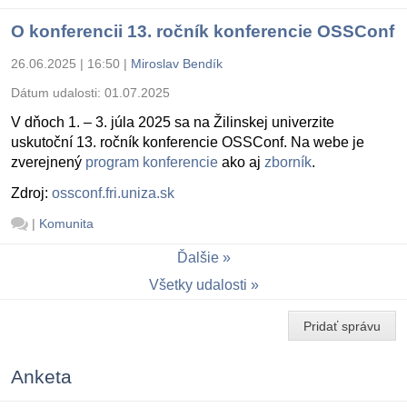
O konferencii 13. ročník konferencie OSSConf
26.06.2025 | 16:50
|
Miroslav Bendík
Dátum udalosti:
01.07.2025
V dňoch 1. – 3. júla 2025 sa na Žilinskej univerzite
uskutoční 13. ročník konferencie OSSConf. Na webe je
zverejnený
program konferencie
ako aj
zborník
.
Zdroj:
ossconf.fri.uniza.sk
|
Komunita
Ďalšie
Všetky udalosti
Pridať správu
Anketa