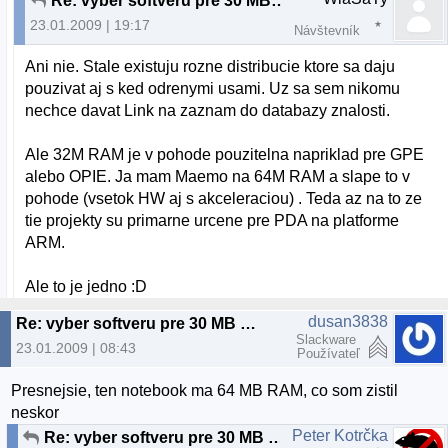
Re: vyber softveru pre 30 MB RAM a 3 GB HDD
23.01.2009 | 19:17
Návštevník
Ani nie. Stale existuju rozne distribucie ktore sa daju
pouzivat aj s ked odrenymi usami. Uz sa sem nikomu
nechce davat Link na zaznam do databazy znalosti.
Ale 32M RAM je v pohode pouzitelna napriklad pre GPE
alebo OPIE. Ja mam Maemo na 64M RAM a slape to v
pohode (vsetok HW aj s akceleraciou) . Teda az na to ze
tie projekty su primarne urcene pre PDA na platforme
ARM.
Ale to je jedno :D
dusan3838
Re: vyber softveru pre 30 MB RAM a 3 GB HDD
Slackware
23.01.2009 | 08:43
Používateľ
Presnejsie, ten notebook ma 64 MB RAM, co som zistil
neskor
Peter Kotrčka
Re: vyber softveru pre 30 MB RAM a 3 GB HDD