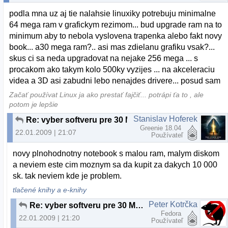
podla mna uz aj tie nalahsie linuxiky potrebuju minimalne
64 mega ram v grafickym rezimom... bud upgrade ram na to
minimum aby to nebola vyslovena trapenka alebo fakt novy
book... a30 mega ram?.. asi mas zdielanu grafiku vsak?...
skus ci sa neda upgradovat na nejake 256 mega ... s
procakom ako takym kolo 500ky vyzijes ... na akceleraciu
videa a 3D asi zabudni lebo nenajdes drivere... posud sam
Začať používat Linux ja ako prestať fajčiť... potrápi ťa to , ale
potom je lepšie
Stanislav Hoferek
Re: vyber softveru pre 30 MB RAM a 3 GB HDD
Greenie 18.04
22.01.2009 | 21:07
Používateľ
novy plnohodnotny notebook s malou ram, malym diskom
a neviem este cim moznym sa da kupit za dakych 10 000
sk. tak neviem kde je problem.
tlačené knihy a e-knihy
Peter Kotrčka
Re: vyber softveru pre 30 MB RAM a 3 GB HDD
Fedora
22.01.2009 | 21:20
Používateľ