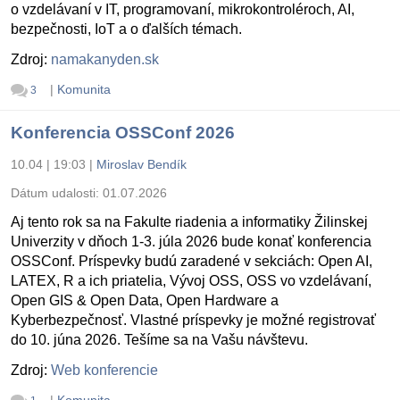
o vzdelávaní v IT, programovaní, mikrokontroléroch, AI,
bezpečnosti, IoT a o ďalších témach.
Zdroj:
namakanyden.sk
|
Komunita
3
Konferencia OSSConf 2026
10.04 | 19:03
|
Miroslav Bendík
Dátum udalosti:
01.07.2026
Aj tento rok sa na Fakulte riadenia a informatiky Žilinskej
Univerzity v dňoch 1-3. júla 2026 bude konať konferencia
OSSConf. Príspevky budú zaradené v sekciách: Open AI,
LATEX, R a ich priatelia, Vývoj OSS, OSS vo vzdelávaní,
Open GIS & Open Data, Open Hardware a
Kyberbezpečnosť. Vlastné príspevky je možné registrovať
do 10. júna 2026. Tešíme sa na Vašu návštevu.
Zdroj:
Web konferencie