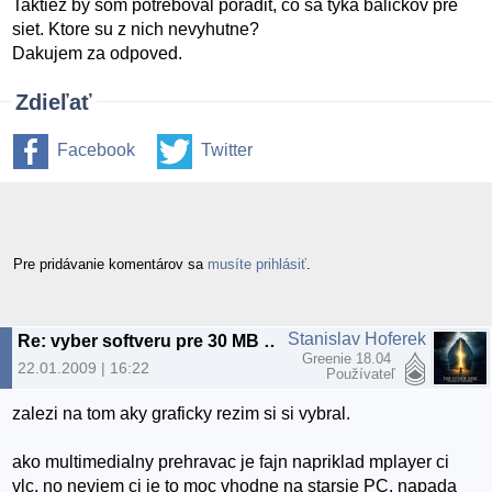
Taktiez by som potreboval poradit, co sa tyka balickov pre
siet. Ktore su z nich nevyhutne?
Dakujem za odpoved.
Zdieľať
Facebook
Twitter
Pre pridávanie komentárov sa
musíte prihlásiť
.
Stanislav Hoferek
Re: vyber softveru pre 30 MB RAM a 3 GB HDD
Greenie 18.04
22.01.2009 | 16:22
Používateľ
zalezi na tom aky graficky rezim si si vybral.
ako multimedialny prehravac je fajn napriklad mplayer ci
vlc, no neviem ci je to moc vhodne na starsie PC. napada