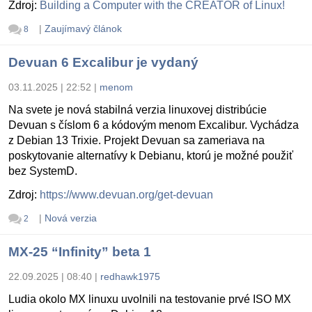
Zdroj:
Building a Computer with the CREATOR of Linux!
|
Zaujímavý článok
8
Devuan 6 Excalibur je vydaný
03.11.2025 | 22:52
|
menom
Na svete je nová stabilná verzia linuxovej distribúcie
Devuan s číslom 6 a kódovým menom Excalibur. Vychádza
z Debian 13 Trixie. Projekt Devuan sa zameriava na
poskytovanie alternatívy k Debianu, ktorú je možné použiť
bez SystemD.
Zdroj:
https://www.devuan.org/get-devuan
|
Nová verzia
2
MX-25 “Infinity” beta 1
22.09.2025 | 08:40
|
redhawk1975
Ludia okolo MX linuxu uvolnili na testovanie prvé ISO MX