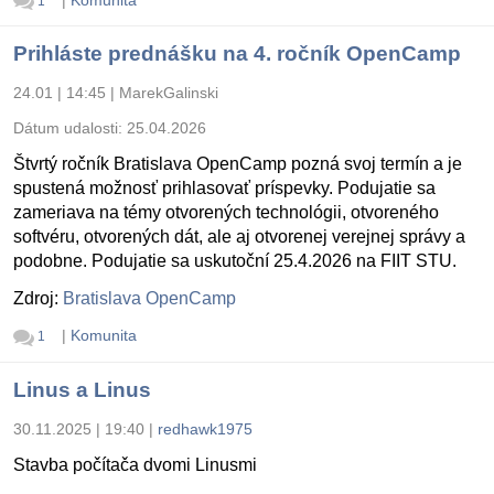
|
Komunita
1
Prihláste prednášku na 4. ročník OpenCamp
24.01 | 14:45
|
MarekGalinski
Dátum udalosti:
25.04.2026
Štvrtý ročník Bratislava OpenCamp pozná svoj termín a je
spustená možnosť prihlasovať príspevky. Podujatie sa
zameriava na témy otvorených technológii, otvoreného
softvéru, otvorených dát, ale aj otvorenej verejnej správy a
podobne. Podujatie sa uskutoční 25.4.2026 na FIIT STU.
Zdroj:
Bratislava OpenCamp
|
Komunita
1
Linus a Linus
30.11.2025 | 19:40
|
redhawk1975
Stavba počítača dvomi Linusmi