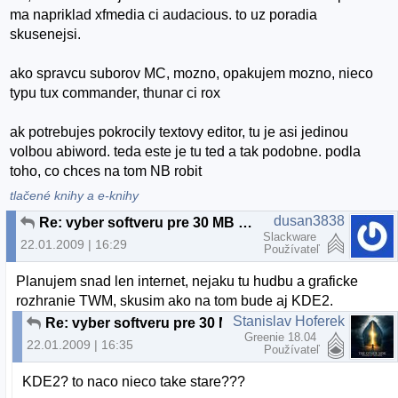
ma napriklad xfmedia ci audacious. to uz poradia
skusenejsi.
ako spravcu suborov MC, mozno, opakujem mozno, nieco
typu tux commander, thunar ci rox
ak potrebujes pokrocily textovy editor, tu je asi jedinou
volbou abiword. teda este je tu ted a tak podobne. podla
toho, co chces na tom NB robit
tlačené knihy a e-knihy
dusan3838
Re: vyber softveru pre 30 MB RAM a 3 GB HDD
Slackware
22.01.2009 | 16:29
Používateľ
Planujem snad len internet, nejaku tu hudbu a graficke
rozhranie TWM, skusim ako na tom bude aj KDE2.
Stanislav Hoferek
Re: vyber softveru pre 30 MB RAM a 3 GB HDD
Greenie 18.04
22.01.2009 | 16:35
Používateľ
KDE2? to naco nieco take stare???