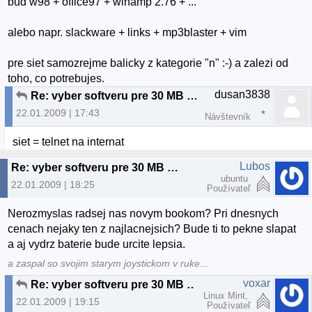
bud w98 + office97 + winamp 2.76 + ...
alebo napr. slackware + links + mp3blaster + vim
pre siet samozrejme balicky z kategorie "n" :-) a zalezi od
toho, co potrebujes.
dusan3838
Re: vyber softveru pre 30 MB RAM a 3 GB HDD
22.01.2009 | 17:43
Návštevník
siet = telnet na internat
Lubos
Re: vyber softveru pre 30 MB RAM a 3 GB HDD
ubuntu
22.01.2009 | 18:25
Používateľ
Nerozmyslas radsej nas novym bookom? Pri dnesnych
cenach nejaky ten z najlacnejsich? Bude ti to pekne slapat
a aj vydrz baterie bude urcite lepsia.
a zaspal so svojim starym joystickom v ruke...
voxar
Re: vyber softveru pre 30 MB RAM a 3 GB HDD
Linux Mint,
22.01.2009 | 19:15
Používateľ