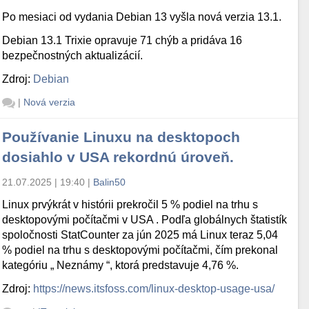
Po mesiaci od vydania Debian 13 vyšla nová verzia 13.1.
Debian 13.1 Trixie opravuje 71 chýb a pridáva 16
bezpečnostných aktualizácií.
Zdroj:
Debian
|
Nová verzia
Používanie Linuxu na desktopoch
dosiahlo v USA rekordnú úroveň.
21.07.2025 | 19:40
|
Balin50
Linux prvýkrát v histórii prekročil 5 % podiel na trhu s
desktopovými počítačmi v USA . Podľa globálnych štatistík
spoločnosti StatCounter za jún 2025 má Linux teraz 5,04
% podiel na trhu s desktopovými počítačmi, čím prekonal
kategóriu „ Neznámy “, ktorá predstavuje 4,76 %.
Zdroj:
https://news.itsfoss.com/linux-desktop-usage-usa/