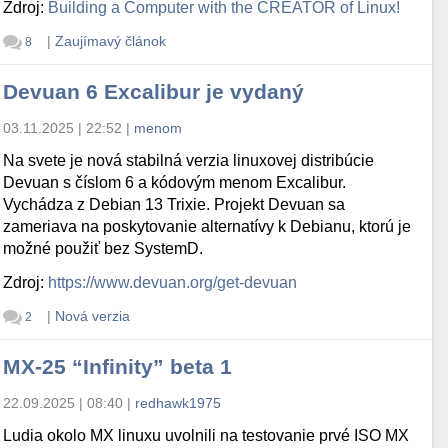
Zdroj:
Building a Computer with the CREATOR of Linux!
|
Zaujímavý článok
8
Devuan 6 Excalibur je vydaný
03.11.2025 | 22:52
|
menom
Na svete je nová stabilná verzia linuxovej distribúcie
Devuan s číslom 6 a kódovým menom Excalibur.
Vychádza z Debian 13 Trixie. Projekt Devuan sa
zameriava na poskytovanie alternatívy k Debianu, ktorú je
možné použiť bez SystemD.
Zdroj:
https://www.devuan.org/get-devuan
|
Nová verzia
2
MX-25 “Infinity” beta 1
22.09.2025 | 08:40
|
redhawk1975
Ludia okolo MX linuxu uvolnili na testovanie prvé ISO MX