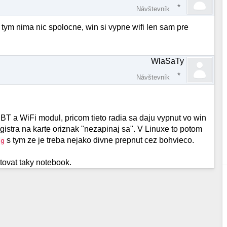
Návštevník
 tym nima nic spolocne, win si vypne wifi len sam pre
WlaSaTy
Návštevník
T a WiFi modul, pricom tieto radia sa daju vypnut vo win
istra na karte oriznak "nezapinaj sa". V Linuxe to potom
s tym ze je treba nejako divne prepnut cez bohvieco.
sg
tovat taky notebook.