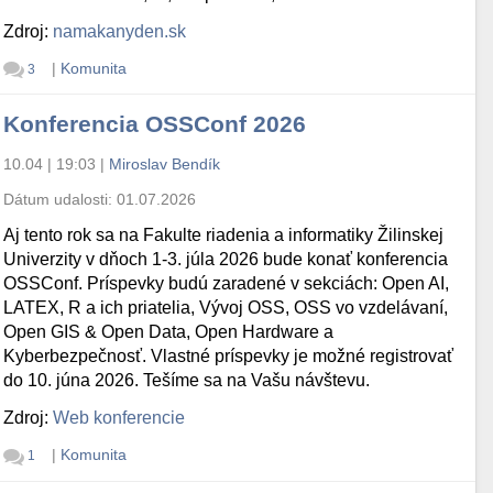
Zdroj:
namakanyden.sk
|
Komunita
3
Konferencia OSSConf 2026
10.04 | 19:03
|
Miroslav Bendík
Dátum udalosti:
01.07.2026
Aj tento rok sa na Fakulte riadenia a informatiky Žilinskej
Univerzity v dňoch 1-3. júla 2026 bude konať konferencia
OSSConf. Príspevky budú zaradené v sekciách: Open AI,
LATEX, R a ich priatelia, Vývoj OSS, OSS vo vzdelávaní,
Open GIS & Open Data, Open Hardware a
Kyberbezpečnosť. Vlastné príspevky je možné registrovať
do 10. júna 2026. Tešíme sa na Vašu návštevu.
Zdroj:
Web konferencie
|
Komunita
1