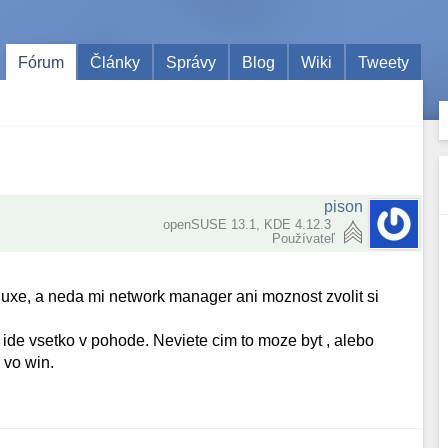
Fórum
Články
Správy
Blog
Wiki
Tweety
pison
openSUSE 13.1, KDE 4.12.3
Používateľ
linuxe, a neda mi network manager ani moznost zvolit si
ide vsetko v pohode. Neviete cim to moze byt , alebo
 vo win.