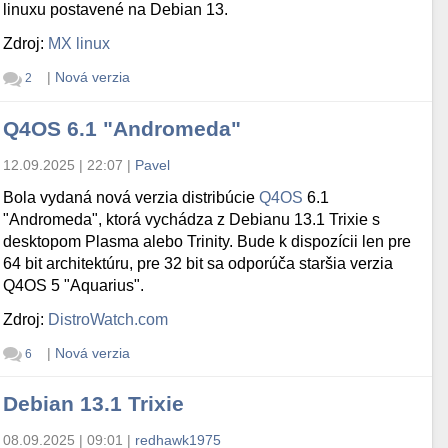
linuxu postavené na Debian 13.
Zdroj:
MX linux
|
Nová verzia
2
Q4OS 6.1 "Andromeda"
12.09.2025 | 22:07
|
Pavel
Bola vydaná nová verzia distribúcie
Q4OS
6.1
"Andromeda", ktorá vychádza z Debianu 13.1 Trixie s
desktopom Plasma alebo Trinity. Bude k dispozícii len pre
64 bit architektúru, pre 32 bit sa odporúča staršia verzia
Q4OS 5 "Aquarius".
Zdroj:
DistroWatch.com
|
Nová verzia
6
Debian 13.1 Trixie
08.09.2025 | 09:01
|
redhawk1975