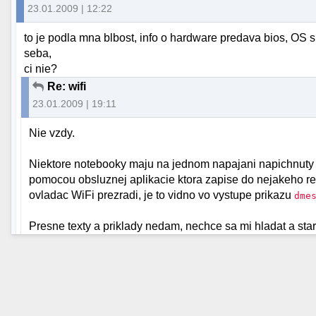
23.01.2009 | 12:22
to je podla mna blbost, info o hardware predava bios, OS s
seba,
ci nie?
Re: wifi
23.01.2009 | 19:11
Nie vzdy.
Niektore notebooky maju na jednom napajani napichnuty B
pomocou obsluznej aplikacie ktora zapise do nejakeho reg
ovladac WiFi prezradi, je to vidno vo vystupe prikazu
dme
Presne texty a priklady nedam, nechce sa mi hladat a star