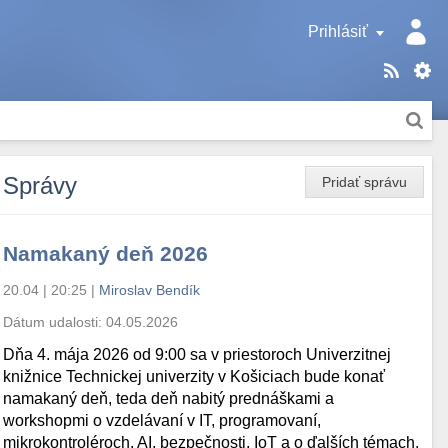
Prihlásiť
Správy
Pridať správu
Namakaný deň 2026
20.04 | 20:25
|
Miroslav Bendík
Dátum udalosti:
04.05.2026
Dňa 4. mája 2026 od 9:00 sa v priestoroch Univerzitnej
knižnice Technickej univerzity v Košiciach bude konať
namakaný deň, teda deň nabitý prednáškami a
workshopmi o vzdelávaní v IT, programovaní,
mikrokontroléroch, AI, bezpečnosti, IoT a o ďalších témach.