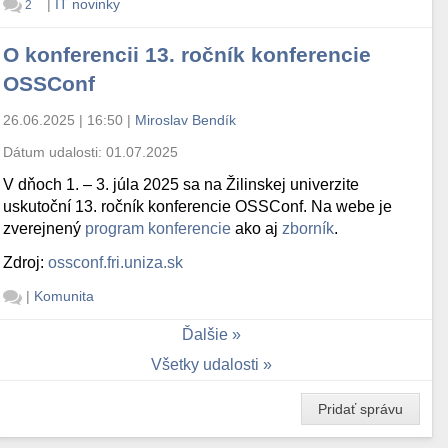
|
IT novinky
2
O konferencii 13. ročník konferencie
OSSConf
26.06.2025 | 16:50
|
Miroslav Bendík
Dátum udalosti:
01.07.2025
V dňoch 1. – 3. júla 2025 sa na Žilinskej univerzite
uskutoční 13. ročník konferencie OSSConf. Na webe je
zverejnený
program konferencie
ako aj
zborník
.
Zdroj:
ossconf.fri.uniza.sk
|
Komunita
Ďalšie
Všetky udalosti
Pridať správu