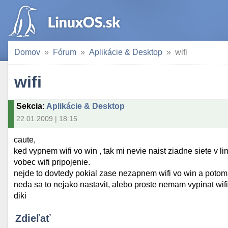
Domov
Fórum
Aplikácie & Desktop
wifi
wifi
Sekcia
:
Aplikácie & Desktop
22.01.2009 | 18:15
caute,
ked vypnem wifi vo win , tak mi nevie naist ziadne siete v 
vobec wifi pripojenie.
nejde to dovtedy pokial zase nezapnem wifi vo win a potom 
neda sa to nejako nastavit, alebo proste nemam vypinat wifi
diki
Zdieľať