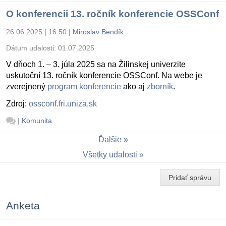
O konferencii 13. ročník konferencie OSSConf
26.06.2025 | 16:50
|
Miroslav Bendík
Dátum udalosti:
01.07.2025
V dňoch 1. – 3. júla 2025 sa na Žilinskej univerzite
uskutoční 13. ročník konferencie OSSConf. Na webe je
zverejnený
program konferencie
ako aj
zborník
.
Zdroj:
ossconf.fri.uniza.sk
|
Komunita
Ďalšie
Všetky udalosti
Pridať správu
Anketa