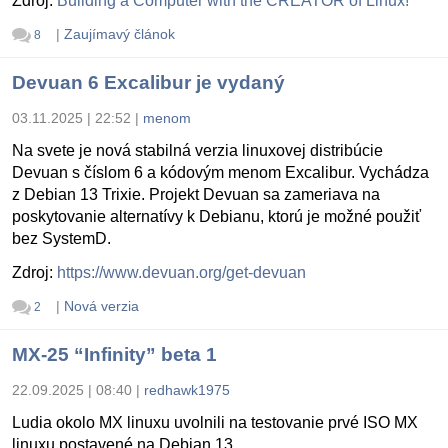
Zdroj:
Building a Computer with the CREATOR of Linux!
|
Zaujímavý článok
8
Devuan 6 Excalibur je vydaný
03.11.2025 | 22:52
|
menom
Na svete je nová stabilná verzia linuxovej distribúcie
Devuan s číslom 6 a kódovým menom Excalibur. Vychádza
z Debian 13 Trixie. Projekt Devuan sa zameriava na
poskytovanie alternatívy k Debianu, ktorú je možné použiť
bez SystemD.
Zdroj:
https://www.devuan.org/get-devuan
|
Nová verzia
2
MX-25 “Infinity” beta 1
22.09.2025 | 08:40
|
redhawk1975
Ludia okolo MX linuxu uvolnili na testovanie prvé ISO MX
linuxu postavené na Debian 13.