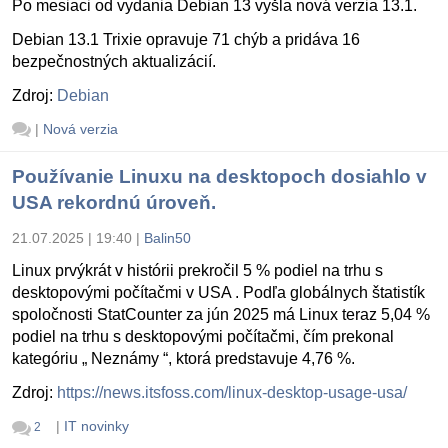
Po mesiaci od vydania Debian 13 vyšla nová verzia 13.1.
Debian 13.1 Trixie opravuje 71 chýb a pridáva 16
bezpečnostných aktualizácií.
Zdroj:
Debian
|
Nová verzia
Používanie Linuxu na desktopoch dosiahlo v
USA rekordnú úroveň.
21.07.2025 | 19:40
|
Balin50
Linux prvýkrát v histórii prekročil 5 % podiel na trhu s
desktopovými počítačmi v USA . Podľa globálnych štatistík
spoločnosti StatCounter za jún 2025 má Linux teraz 5,04 %
podiel na trhu s desktopovými počítačmi, čím prekonal
kategóriu „ Neznámy “, ktorá predstavuje 4,76 %.
Zdroj:
https://news.itsfoss.com/linux-desktop-usage-usa/
|
IT novinky
2