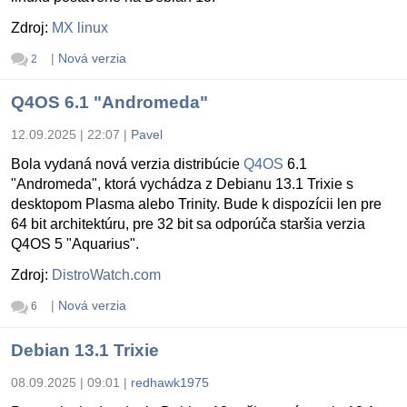
Zdroj:
MX linux
|
Nová verzia
2
Q4OS 6.1 "Andromeda"
12.09.2025 | 22:07
|
Pavel
Bola vydaná nová verzia distribúcie
Q4OS
6.1
"Andromeda", ktorá vychádza z Debianu 13.1 Trixie s
desktopom Plasma alebo Trinity. Bude k dispozícii len pre
64 bit architektúru, pre 32 bit sa odporúča staršia verzia
Q4OS 5 "Aquarius".
Zdroj:
DistroWatch.com
|
Nová verzia
6
Debian 13.1 Trixie
08.09.2025 | 09:01
|
redhawk1975