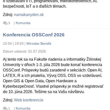
o vzdelávaní v IT, programovaní, mikrokontroléroch, AI,
bezpečnosti, IoT a o ďalších témach.
Zdroj:
namakanyden.sk
|
Komunita
3
Konferencia OSSConf 2026
10.04 | 19:03
|
Miroslav Bendík
Dátum udalosti:
01.07.2026
Aj tento rok sa na Fakulte riadenia a informatiky Žilinskej
Univerzity v dňoch 1-3. júla 2026 bude konať konferencia
OSSConf. Príspevky budú zaradené v sekciách: Open AI,
LATEX, R a ich priatelia, Vývoj OSS, OSS vo vzdelávaní,
Open GIS & Open Data, Open Hardware a
Kyberbezpečnosť. Vlastné príspevky je možné registrovať
do 10. júna 2026. Tešíme sa na Vašu návštevu.
Zdroj:
Web konferencie
|
Komunita
1