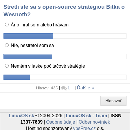
Stretli ste sa s open-source stratégiou Bitka o
Wesnoth?
Áno, hral som alebo hrávam
Nie, nestretol som sa
Nemám v láske počítačové stratégie
|
|
Ďalšie
Hlasov: 435
1
Hlasovať
LinuxOS.sk
© 2004-2026 |
LinuxOS.sk - Team
|
ISSN
1337-7639
|
Osobné údaje
|
Odber noviniek
Hosting sponzorovaný
vpsFree.cz
o.s.