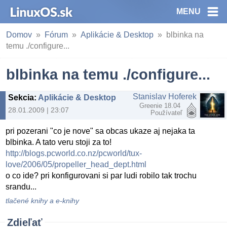
MENU
Domov
Fórum
Aplikácie & Desktop
blbinka na
temu ./configure...
blbinka na temu ./configure...
Stanislav Hoferek
Sekcia
:
Aplikácie & Desktop
Greenie 18.04
28.01.2009 | 23:07
Používateľ
pri pozerani "co je nove" sa obcas ukaze aj nejaka ta
blbinka. A tato veru stoji za to!
http://blogs.pcworld.co.nz/pcworld/tux-
love/2006/05/propeller_head_dept.html
o co ide? pri konfigurovani si par ludi robilo tak trochu
srandu...
tlačené knihy a e-knihy
Zdieľať