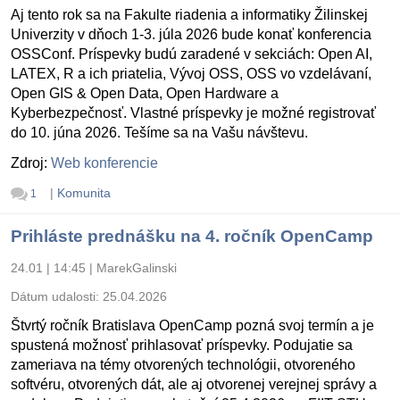
Aj tento rok sa na Fakulte riadenia a informatiky Žilinskej
Univerzity v dňoch 1-3. júla 2026 bude konať konferencia
OSSConf. Príspevky budú zaradené v sekciách: Open AI,
LATEX, R a ich priatelia, Vývoj OSS, OSS vo vzdelávaní,
Open GIS & Open Data, Open Hardware a
Kyberbezpečnosť. Vlastné príspevky je možné registrovať
do 10. júna 2026. Tešíme sa na Vašu návštevu.
Zdroj:
Web konferencie
|
Komunita
1
Prihláste prednášku na 4. ročník OpenCamp
24.01 | 14:45
|
MarekGalinski
Dátum udalosti:
25.04.2026
Štvrtý ročník Bratislava OpenCamp pozná svoj termín a je
spustená možnosť prihlasovať príspevky. Podujatie sa
zameriava na témy otvorených technológii, otvoreného
softvéru, otvorených dát, ale aj otvorenej verejnej správy a