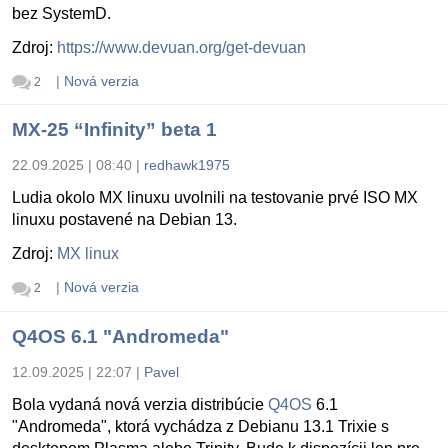
bez SystemD.
Zdroj:
https://www.devuan.org/get-devuan
|
Nová verzia
2
MX-25 “Infinity” beta 1
22.09.2025 | 08:40
|
redhawk1975
Ludia okolo MX linuxu uvolnili na testovanie prvé ISO MX
linuxu postavené na Debian 13.
Zdroj:
MX linux
|
Nová verzia
2
Q4OS 6.1 "Andromeda"
12.09.2025 | 22:07
|
Pavel
Bola vydaná nová verzia distribúcie
Q4OS
6.1
"Andromeda", ktorá vychádza z Debianu 13.1 Trixie s