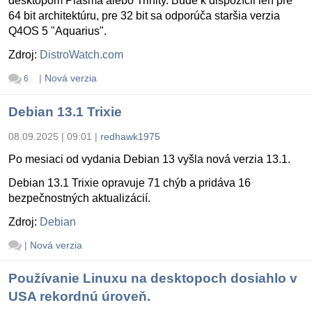
desktopom Plasma alebo Trinity. Bude k dispozícii len pre
64 bit architektúru, pre 32 bit sa odporúča staršia verzia
Q4OS 5 "Aquarius".
Zdroj:
DistroWatch.com
|
Nová verzia
6
Debian 13.1 Trixie
08.09.2025 | 09:01
|
redhawk1975
Po mesiaci od vydania Debian 13 vyšla nová verzia 13.1.
Debian 13.1 Trixie opravuje 71 chýb a pridáva 16
bezpečnostných aktualizácií.
Zdroj:
Debian
|
Nová verzia
Používanie Linuxu na desktopoch dosiahlo v
USA rekordnú úroveň.