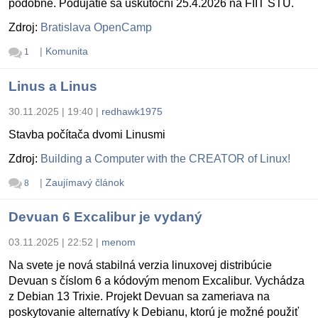
podobne. Podujatie sa uskutoční 25.4.2026 na FIIT STU.
Zdroj:
Bratislava OpenCamp
|
Komunita
1
Linus a Linus
30.11.2025 | 19:40
|
redhawk1975
Stavba počítača dvomi Linusmi
Zdroj:
Building a Computer with the CREATOR of Linux!
|
Zaujímavý článok
8
Devuan 6 Excalibur je vydaný
03.11.2025 | 22:52
|
menom
Na svete je nová stabilná verzia linuxovej distribúcie
Devuan s číslom 6 a kódovým menom Excalibur. Vychádza
z Debian 13 Trixie. Projekt Devuan sa zameriava na
poskytovanie alternatívy k Debianu, ktorú je možné použiť