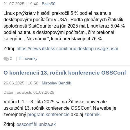
21.07.2025 | 19:40
|
Balin50
Linux prvýkrát v histórii prekročil 5 % podiel na trhu s
desktopovými počítačmi v USA . Podľa globálnych štatistík
spoločnosti StatCounter za jún 2025 má Linux teraz 5,04 %
podiel na trhu s desktopovými počítačmi, čím prekonal
kategóriu „ Neznámy “, ktorá predstavuje 4,76 %.
Zdroj:
https://news.itsfoss.com/linux-desktop-usage-usa/
|
IT novinky
2
O konferencii 13. ročník konferencie OSSConf
26.06.2025 | 16:50
|
Miroslav Bendík
Dátum udalosti:
01.07.2025
V dňoch 1. – 3. júla 2025 sa na Žilinskej univerzite
uskutoční 13. ročník konferencie OSSConf. Na webe je
zverejnený
program konferencie
ako aj
zborník
.
Zdroj:
ossconf.fri.uniza.sk