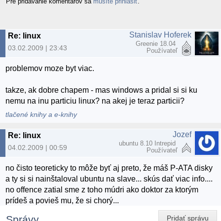
Pre pridávanie komentárov sa
musíte prihlásiť
.
Stanislav Hoferek
Re: linux
Greenie 18.04
03.02.2009 | 23:43
Používateľ
problemov moze byt viac.
takze, ak dobre chapem - mas windows a pridal si si ku
nemu na inu particiu linux? na akej je teraz particii?
tlačené knihy a e-knihy
Jozef
Re: linux
ubuntu 8.10 Intrepid
04.02.2009 | 00:59
Používateľ
no čisto teoreticky to môže byť aj preto, že máš P-ATA disky
a ty si si nainštaloval ubuntu na slave... skús dať viac info....
no offence zatial sme z toho múdri ako doktor za ktorým
prídeš a povieš mu, že si chorý...
Správy
Pridať správu