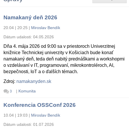
Namakaný deň 2026
20.04 | 20:25
|
Miroslav Bendík
Dátum udalosti:
04.05.2026
Dňa 4. mája 2026 od 9:00 sa v priestoroch Univerzitnej
knižnice Technickej univerzity v Košiciach bude konať
namakaný deň, teda deň nabitý prednáškami a workshopmi
o vzdelávaní v IT, programovaní, mikrokontroléroch, AI,
bezpečnosti, IoT a o ďalších témach.
Zdroj:
namakanyden.sk
|
Komunita
3
Konferencia OSSConf 2026
10.04 | 19:03
|
Miroslav Bendík
Dátum udalosti:
01.07.2026