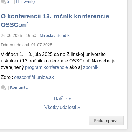
|
IT novinky
2
O konferencii 13. ročník konferencie
OSSConf
26.06.2025 | 16:50
|
Miroslav Bendík
Dátum udalosti:
01.07.2025
V dňoch 1. – 3. júla 2025 sa na Žilinskej univerzite
uskutoční 13. ročník konferencie OSSConf. Na webe je
zverejnený
program konferencie
ako aj
zborník
.
Zdroj:
ossconf.fri.uniza.sk
|
Komunita
Ďalšie
Všetky udalosti
Pridať správu