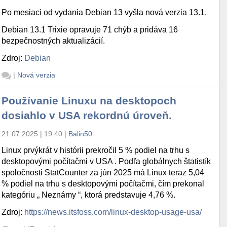
Po mesiaci od vydania Debian 13 vyšla nová verzia 13.1.
Debian 13.1 Trixie opravuje 71 chýb a pridáva 16
bezpečnostných aktualizácií.
Zdroj:
Debian
|
Nová verzia
Používanie Linuxu na desktopoch
dosiahlo v USA rekordnú úroveň.
21.07.2025 | 19:40
|
Balin50
Linux prvýkrát v histórii prekročil 5 % podiel na trhu s
desktopovými počítačmi v USA . Podľa globálnych štatistík
spoločnosti StatCounter za jún 2025 má Linux teraz 5,04
% podiel na trhu s desktopovými počítačmi, čím prekonal
kategóriu „ Neznámy “, ktorá predstavuje 4,76 %.
Zdroj:
https://news.itsfoss.com/linux-desktop-usage-usa/