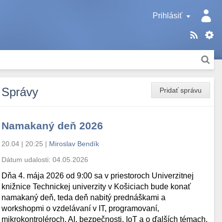
Prihlásiť
Správy
Pridať správu
Namakaný deň 2026
20.04 | 20:25
|
Miroslav Bendík
Dátum udalosti:
04.05.2026
Dňa 4. mája 2026 od 9:00 sa v priestoroch Univerzitnej
knižnice Technickej univerzity v Košiciach bude konať
namakaný deň, teda deň nabitý prednáškami a
workshopmi o vzdelávaní v IT, programovaní,
mikrokontroléroch, AI, bezpečnosti, IoT a o ďalších témach.