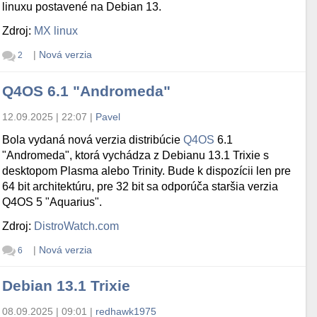
linuxu postavené na Debian 13.
Zdroj:
MX linux
|
Nová verzia
2
Q4OS 6.1 "Andromeda"
12.09.2025 | 22:07
|
Pavel
Bola vydaná nová verzia distribúcie
Q4OS
6.1
"Andromeda", ktorá vychádza z Debianu 13.1 Trixie s
desktopom Plasma alebo Trinity. Bude k dispozícii len pre
64 bit architektúru, pre 32 bit sa odporúča staršia verzia
Q4OS 5 "Aquarius".
Zdroj:
DistroWatch.com
|
Nová verzia
6
Debian 13.1 Trixie
08.09.2025 | 09:01
|
redhawk1975