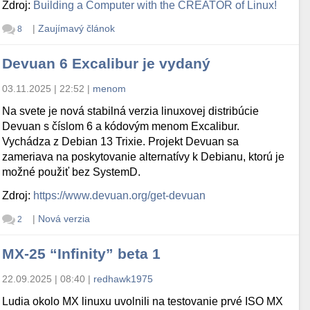
Zdroj:
Building a Computer with the CREATOR of Linux!
|
Zaujímavý článok
8
Devuan 6 Excalibur je vydaný
03.11.2025 | 22:52
|
menom
Na svete je nová stabilná verzia linuxovej distribúcie
Devuan s číslom 6 a kódovým menom Excalibur.
Vychádza z Debian 13 Trixie. Projekt Devuan sa
zameriava na poskytovanie alternatívy k Debianu, ktorú je
možné použiť bez SystemD.
Zdroj:
https://www.devuan.org/get-devuan
|
Nová verzia
2
MX-25 “Infinity” beta 1
22.09.2025 | 08:40
|
redhawk1975
Ludia okolo MX linuxu uvolnili na testovanie prvé ISO MX