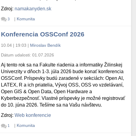
Zdroj:
namakanyden.sk
|
Komunita
3
Konferencia OSSConf 2026
10.04 | 19:03
|
Miroslav Bendík
Dátum udalosti:
01.07.2026
Aj tento rok sa na Fakulte riadenia a informatiky Žilinskej
Univerzity v dňoch 1-3. júla 2026 bude konať konferencia
OSSConf. Príspevky budú zaradené v sekciách: Open AI,
LATEX, R a ich priatelia, Vývoj OSS, OSS vo vzdelávaní,
Open GIS & Open Data, Open Hardware a
Kyberbezpečnosť. Vlastné príspevky je možné registrovať
do 10. júna 2026. Tešíme sa na Vašu návštevu.
Zdroj:
Web konferencie
|
Komunita
1