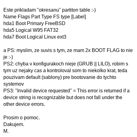
Este prikladam "okresanu" partiton table :-)
Name Flags Part Type FS type [Label]
hda1 Boot Primary FreeBSD
hda5 Logical W95 FAT32
hda7 Boot Logical Linux ext3
a PS: myslim, ze suvis s tym, ze mam 2x BOOT FLAG to nie
je :-)
PS2: chyba v konfigurakoch nieje (GRUB || LILO), robim s
tym uz nejaky cas a kontroloval som to niekolko krat, teda
pouzivam default (sablony) pre bootovanie do tychto
systemov
PS3: "Invalid device requested" = This error is returned if a
device string is recognizable but does not fall under the
other device errors.
Prosim o pomoc.
Dakujem.
M.