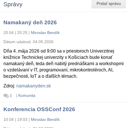
Správy
Pridať správu
Namakaný deň 2026
20.04 | 20:25
|
Miroslav Bendík
Dátum udalosti:
04.05.2026
Dňa 4. mája 2026 od 9:00 sa v priestoroch Univerzitnej
knižnice Technickej univerzity v Košiciach bude konať
namakaný deň, teda deň nabitý prednáškami a workshopmi
o vzdelávaní v IT, programovaní, mikrokontroléroch, AI,
bezpečnosti, IoT a o ďalších témach.
Zdroj:
namakanyden.sk
|
Komunita
3
Konferencia OSSConf 2026
10.04 | 19:03
|
Miroslav Bendík