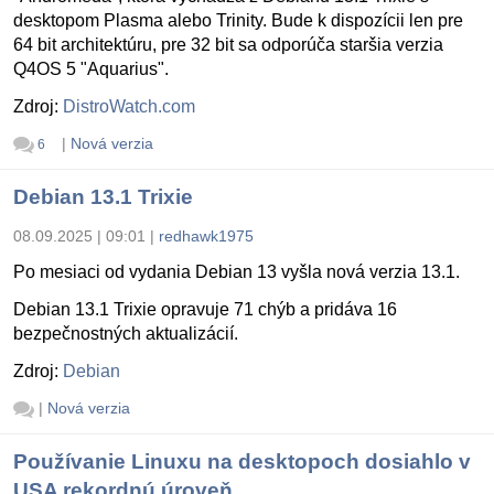
desktopom Plasma alebo Trinity. Bude k dispozícii len pre
64 bit architektúru, pre 32 bit sa odporúča staršia verzia
Q4OS 5 "Aquarius".
Zdroj:
DistroWatch.com
|
Nová verzia
6
Debian 13.1 Trixie
08.09.2025 | 09:01
|
redhawk1975
Po mesiaci od vydania Debian 13 vyšla nová verzia 13.1.
Debian 13.1 Trixie opravuje 71 chýb a pridáva 16
bezpečnostných aktualizácií.
Zdroj:
Debian
|
Nová verzia
Používanie Linuxu na desktopoch dosiahlo v
USA rekordnú úroveň.