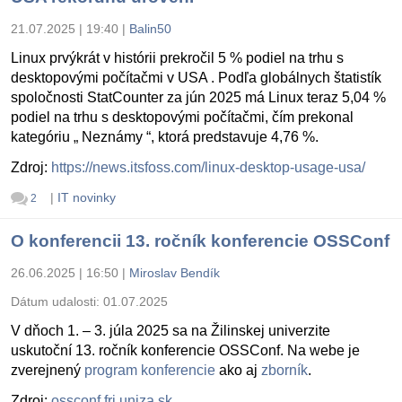
21.07.2025 | 19:40
|
Balin50
Linux prvýkrát v histórii prekročil 5 % podiel na trhu s
desktopovými počítačmi v USA . Podľa globálnych štatistík
spoločnosti StatCounter za jún 2025 má Linux teraz 5,04 %
podiel na trhu s desktopovými počítačmi, čím prekonal
kategóriu „ Neznámy “, ktorá predstavuje 4,76 %.
Zdroj:
https://news.itsfoss.com/linux-desktop-usage-usa/
|
IT novinky
2
O konferencii 13. ročník konferencie OSSConf
26.06.2025 | 16:50
|
Miroslav Bendík
Dátum udalosti:
01.07.2025
V dňoch 1. – 3. júla 2025 sa na Žilinskej univerzite
uskutoční 13. ročník konferencie OSSConf. Na webe je
zverejnený
program konferencie
ako aj
zborník
.
Zdroj:
ossconf.fri.uniza.sk