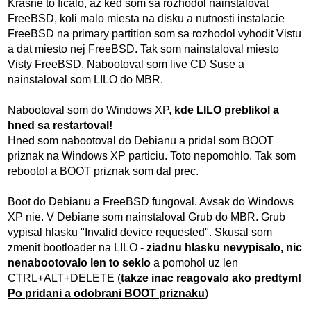
Krasne to ficalo, az ked som sa rozhodol nainstalovat
FreeBSD, koli malo miesta na disku a nutnosti instalacie
FreeBSD na primary partition som sa rozhodol vyhodit Vistu
a dat miesto nej FreeBSD. Tak som nainstaloval miesto
Visty FreeBSD. Nabootoval som live CD Suse a
nainstaloval som LILO do MBR.
Nabootoval som do Windows XP,
kde LILO preblikol a
hned sa restartoval!
Hned som nabootoval do Debianu a pridal som BOOT
priznak na Windows XP particiu. Toto nepomohlo. Tak som
rebootol a BOOT priznak som dal prec.
Boot do Debianu a FreeBSD fungoval. Avsak do Windows
XP nie. V Debiane som nainstaloval Grub do MBR. Grub
vypisal hlasku "Invalid device requested". Skusal som
zmenit bootloader na LILO -
ziadnu hlasku nevypisalo, nic
nenabootovalo len to seklo
a pomohol uz len
CTRL+ALT+DELETE (
takze inac reagovalo ako predtym!
Po pridani a odobrani BOOT priznaku
)