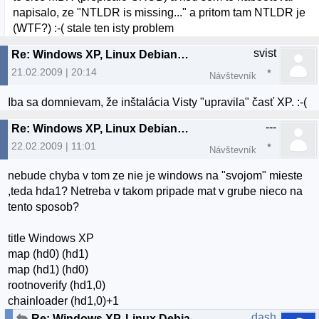
napisalo, ze "NTLDR is missing..." a pritom tam NTLDR je
(WTF?) :-( stale ten isty problem
svist
Re: Windows XP, Linux Debian a boot
21.02.2009 | 20:14
Návštevník
Iba sa domnievam, že inštalácia Visty "upravila" časť XP. :-(
---
Re: Windows XP, Linux Debian a boot
22.02.2009 | 11:01
Návštevník
nebude chyba v tom ze nie je windows na "svojom" mieste
,teda hda1? Netreba v takom pripade mat v grube nieco na
tento sposob?
title Windows XP
map (hd0) (hd1)
map (hd1) (hd0)
rootnoverify (hd1,0)
chainloader (hd1,0)+1
dash
Re: Windows XP, Linux Debian a boot