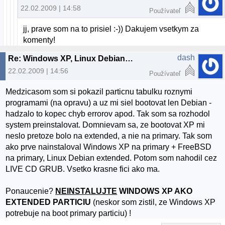
22.02.2009 | 14:58
Používateľ
jj, prave som na to prisiel :-)) Dakujem vsetkym za
komenty!
dash
Re: Windows XP, Linux Debian a boot
22.02.2009 | 14:56
Používateľ
Medzicasom som si pokazil particnu tabulku roznymi
programami (na opravu) a uz mi siel bootovat len Debian -
hadzalo to kopec chyb errorov apod. Tak som sa rozhodol
system preinstalovat. Domnievam sa, ze bootovat XP mi
neslo pretoze bolo na extended, a nie na primary. Tak som
ako prve nainstaloval Windows XP na primary + FreeBSD
na primary, Linux Debian extended. Potom som nahodil cez
LIVE CD GRUB. Vsetko krasne fici ako ma.
Ponaucenie?
NEINSTALUJTE
WINDOWS XP AKO
EXTENDED PARTICIU
(neskor som zistil, ze Windows XP
potrebuje na boot primary particiu) !