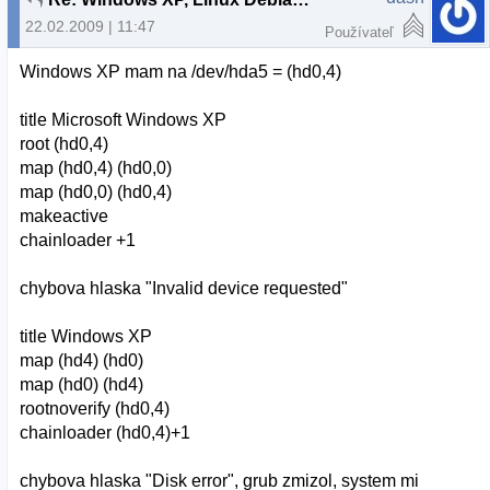
22.02.2009 | 11:47
Používateľ
Windows XP mam na /dev/hda5 = (hd0,4)
title Microsoft Windows XP
root (hd0,4)
map (hd0,4) (hd0,0)
map (hd0,0) (hd0,4)
makeactive
chainloader +1
chybova hlaska "Invalid device requested"
title Windows XP
map (hd4) (hd0)
map (hd0) (hd4)
rootnoverify (hd0,4)
chainloader (hd0,4)+1
chybova hlaska "Disk error", grub zmizol, system mi