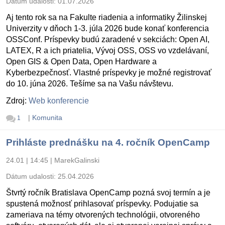
Dátum udalosti:
01.07.2026
Aj tento rok sa na Fakulte riadenia a informatiky Žilinskej
Univerzity v dňoch 1-3. júla 2026 bude konať konferencia
OSSConf. Príspevky budú zaradené v sekciách: Open AI,
LATEX, R a ich priatelia, Vývoj OSS, OSS vo vzdelávaní,
Open GIS & Open Data, Open Hardware a
Kyberbezpečnosť. Vlastné príspevky je možné registrovať
do 10. júna 2026. Tešíme sa na Vašu návštevu.
Zdroj:
Web konferencie
|
Komunita
1
Prihláste prednášku na 4. ročník OpenCamp
24.01 | 14:45
|
MarekGalinski
Dátum udalosti:
25.04.2026
Štvrtý ročník Bratislava OpenCamp pozná svoj termín a je
spustená možnosť prihlasovať príspevky. Podujatie sa
zameriava na témy otvorených technológii, otvoreného