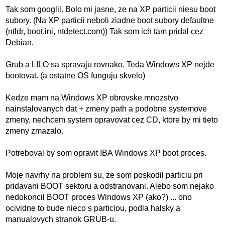
Tak som googlil. Bolo mi jasne, ze na XP particii niesu boot
subory. (Na XP particii neboli ziadne boot subory defaultne
(ntldr, boot.ini, ntdetect.com)) Tak som ich tam pridal cez
Debian.
Grub a LILO sa spravaju rovnako. Teda Windows XP nejde
bootovat. (a ostatne OS funguju skvelo)
Kedze mam na Windows XP obrovske mnozstvo
nainstalovanych dat + zmeny path a podobne systemove
zmeny, nechcem system opravovat cez CD, ktore by mi tieto
zmeny zmazalo.
Potreboval by som opravit IBA Windows XP boot proces.
Moje navrhy na problem su, ze som poskodil particiu pri
pridavani BOOT sektoru a odstranovani. Alebo som nejako
nedokoncil BOOT proces Windows XP (ako?) ... ono
ocividne to bude nieco s particiou, podla halsky a
manualovych stranok GRUB-u.