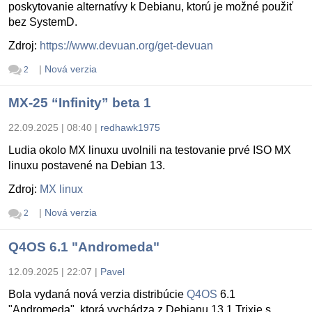
poskytovanie alternatívy k Debianu, ktorú je možné použiť
bez SystemD.
Zdroj:
https://www.devuan.org/get-devuan
|
Nová verzia
2
MX-25 “Infinity” beta 1
22.09.2025 | 08:40
|
redhawk1975
Ludia okolo MX linuxu uvolnili na testovanie prvé ISO MX
linuxu postavené na Debian 13.
Zdroj:
MX linux
|
Nová verzia
2
Q4OS 6.1 "Andromeda"
12.09.2025 | 22:07
|
Pavel
Bola vydaná nová verzia distribúcie
Q4OS
6.1
"Andromeda", ktorá vychádza z Debianu 13.1 Trixie s