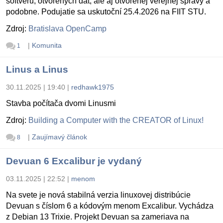
softvéru, otvorených dát, ale aj otvorenej verejnej správy a
podobne. Podujatie sa uskutoční 25.4.2026 na FIIT STU.
Zdroj:
Bratislava OpenCamp
|
Komunita
1
Linus a Linus
30.11.2025 | 19:40
|
redhawk1975
Stavba počítača dvomi Linusmi
Zdroj:
Building a Computer with the CREATOR of Linux!
|
Zaujímavý článok
8
Devuan 6 Excalibur je vydaný
03.11.2025 | 22:52
|
menom
Na svete je nová stabilná verzia linuxovej distribúcie
Devuan s číslom 6 a kódovým menom Excalibur. Vychádza
z Debian 13 Trixie. Projekt Devuan sa zameriava na