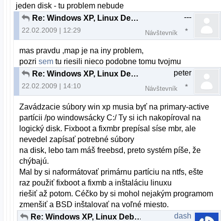
jeden disk - tu problem nebude
---
Re: Windows XP, Linux Debian a boot
22.02.2009 | 12:29
Návštevník
mas pravdu ,map je na iny problem,
pozri
sem
tu riesili nieco podobne tomu tvojmu
peter
Re: Windows XP, Linux Debian a boot
22.02.2009 | 14:10
Návštevník
Zavádzacie súbory win xp musia byť na primary-active
partícii /po windowsácky C:/ Ty si ich nakopíroval na
logický disk. Fixboot a fixmbr prepísal síse mbr, ale
nevedel zapísať potrebné súbory
na disk, lebo tam máš freebsd, preto systém píše, že
chýbajú.
Mal by si naformátovať primárnu partíciu na ntfs, ešte
raz použiť fixboot a fixmb a inštaláciu linuxu
riešiť až potom. Céčko by si mohol nejakým programom
zmenšiť a BSD inštalovať na voľné miesto.
dash
Re: Windows XP, Linux Debian a boot