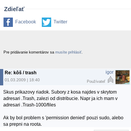
Zdieľať
Facebook
Twitter
Pre pridávanie komentárov sa
musíte prihlásiť
.
igor
Re: kôš / trash
01.03.2009 | 18:40
Používateľ
Skus prikazovy riadok. Subory z kosa najdes v skrytom
adresari .Trash, zalezi od distribucie. Napr ja ich mam v
adresari .Trash-1000/files
Ak by bol problem s 'permission denied' pouzi sudo, alebo
sa prepni na roota.