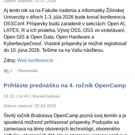
Dátum udalosti:
01.07.2026
Aj tento rok sa na Fakulte riadenia a informatiky Žilinskej
Univerzity v dňoch 1-3. júla 2026 bude konať konferencia
OSSConf. Príspevky budú zaradené v sekciách: Open AI,
LATEX, R a ich priatelia, Vývoj OSS, OSS vo vzdelávaní,
Open GIS & Open Data, Open Hardware a
Kyberbezpečnosť. Vlastné príspevky je možné registrovať
do 10. júna 2026. Tešíme sa na Vašu návštevu.
Zdroj:
Web konferencie
|
Komunita
1
Prihláste prednášku na 4. ročník OpenCamp
24.01 | 14:45
|
MarekGalinski
Dátum udalosti:
25.04.2026
Štvrtý ročník Bratislava OpenCamp pozná svoj termín a je
spustená možnosť prihlasovať príspevky. Podujatie sa
zameriava na témy otvorených technológii, otvoreného