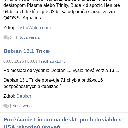
desktopom Plasma alebo Trinity. Bude k dispozícii len pre
64 bit architektúru, pre 32 bit sa odporúča staršia verzia
Q4OS 5 "Aquarius".
Zdroj:
DistroWatch.com
|
Nová verzia
6
Debian 13.1 Trixie
08.09.2025 | 09:01
|
redhawk1975
Po mesiaci od vydania Debian 13 vyšla nová verzia 13.1.
Debian 13.1 Trixie opravuje 71 chýb a pridáva 16
bezpečnostných aktualizácií.
Zdroj:
Debian
|
Nová verzia
Používanie Linuxu na desktopoch dosiahlo v
USA rekordnú úroveň.