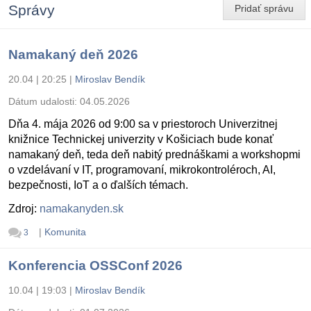
Správy
Pridať správu
Namakaný deň 2026
20.04 | 20:25
|
Miroslav Bendík
Dátum udalosti:
04.05.2026
Dňa 4. mája 2026 od 9:00 sa v priestoroch Univerzitnej
knižnice Technickej univerzity v Košiciach bude konať
namakaný deň, teda deň nabitý prednáškami a workshopmi
o vzdelávaní v IT, programovaní, mikrokontroléroch, AI,
bezpečnosti, IoT a o ďalších témach.
Zdroj:
namakanyden.sk
|
Komunita
3
Konferencia OSSConf 2026
10.04 | 19:03
|
Miroslav Bendík