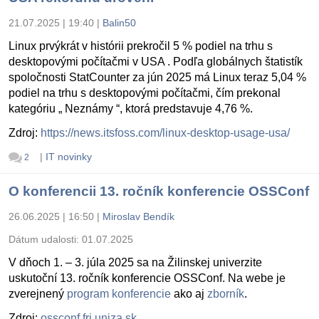
21.07.2025 | 19:40
|
Balin50
Linux prvýkrát v histórii prekročil 5 % podiel na trhu s
desktopovými počítačmi v USA . Podľa globálnych štatistík
spoločnosti StatCounter za jún 2025 má Linux teraz 5,04 %
podiel na trhu s desktopovými počítačmi, čím prekonal
kategóriu „ Neznámy “, ktorá predstavuje 4,76 %.
Zdroj:
https://news.itsfoss.com/linux-desktop-usage-usa/
|
IT novinky
2
O konferencii 13. ročník konferencie OSSConf
26.06.2025 | 16:50
|
Miroslav Bendík
Dátum udalosti:
01.07.2025
V dňoch 1. – 3. júla 2025 sa na Žilinskej univerzite
uskutoční 13. ročník konferencie OSSConf. Na webe je
zverejnený
program konferencie
ako aj
zborník
.
Zdroj:
ossconf.fri.uniza.sk