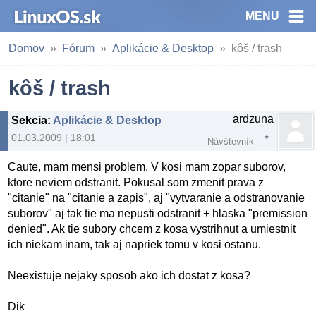
MENU
Domov
Fórum
Aplikácie & Desktop
kôš / trash
kôš / trash
ardzuna
Sekcia
:
Aplikácie & Desktop
01.03.2009 | 18:01
Návštevník
Caute, mam mensi problem. V kosi mam zopar suborov,
ktore neviem odstranit. Pokusal som zmenit prava z
"citanie" na "citanie a zapis", aj "vytvaranie a odstranovanie
suborov" aj tak tie ma nepusti odstranit + hlaska "premission
denied". Ak tie subory chcem z kosa vystrihnut a umiestnit
ich niekam inam, tak aj napriek tomu v kosi ostanu.
Neexistuje nejaky sposob ako ich dostat z kosa?
Dik