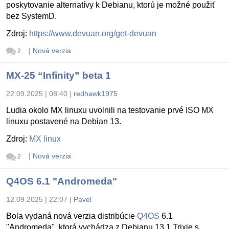
poskytovanie alternatívy k Debianu, ktorú je možné použiť
bez SystemD.
Zdroj:
https://www.devuan.org/get-devuan
|
Nová verzia
2
MX-25 “Infinity” beta 1
22.09.2025 | 08:40
|
redhawk1975
Ludia okolo MX linuxu uvolnili na testovanie prvé ISO MX
linuxu postavené na Debian 13.
Zdroj:
MX linux
|
Nová verzia
2
Q4OS 6.1 "Andromeda"
12.09.2025 | 22:07
|
Pavel
Bola vydaná nová verzia distribúcie
Q4OS
6.1
"Andromeda", ktorá vychádza z Debianu 13.1 Trixie s