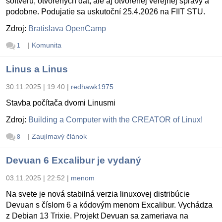
softvéru, otvorených dát, ale aj otvorenej verejnej správy a
podobne. Podujatie sa uskutoční 25.4.2026 na FIIT STU.
Zdroj:
Bratislava OpenCamp
|
Komunita
1
Linus a Linus
30.11.2025 | 19:40
|
redhawk1975
Stavba počítača dvomi Linusmi
Zdroj:
Building a Computer with the CREATOR of Linux!
|
Zaujímavý článok
8
Devuan 6 Excalibur je vydaný
03.11.2025 | 22:52
|
menom
Na svete je nová stabilná verzia linuxovej distribúcie
Devuan s číslom 6 a kódovým menom Excalibur. Vychádza
z Debian 13 Trixie. Projekt Devuan sa zameriava na