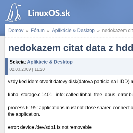
Domov
Fórum
Aplikácie & Desktop
nedokazem cit
nedokazem citat data z hd
Sekcia
:
Aplikácie & Desktop
02.03.2009 | 11:20
vzdy ked idem otvorit datovy disk(datova particia na HDD) mi
libhal-storage.c 1401 : info: called libhal_free_dbus_error b
process 6195: applications must not close shared connectio
the application.
error: device /dev/sdb1 is not removable