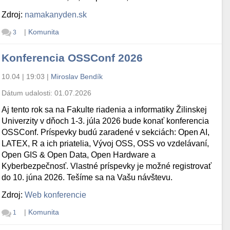
Zdroj:
namakanyden.sk
|
Komunita
3
Konferencia OSSConf 2026
10.04 | 19:03
|
Miroslav Bendík
Dátum udalosti:
01.07.2026
Aj tento rok sa na Fakulte riadenia a informatiky Žilinskej
Univerzity v dňoch 1-3. júla 2026 bude konať konferencia
OSSConf. Príspevky budú zaradené v sekciách: Open AI,
LATEX, R a ich priatelia, Vývoj OSS, OSS vo vzdelávaní,
Open GIS & Open Data, Open Hardware a
Kyberbezpečnosť. Vlastné príspevky je možné registrovať
do 10. júna 2026. Tešíme sa na Vašu návštevu.
Zdroj:
Web konferencie
|
Komunita
1