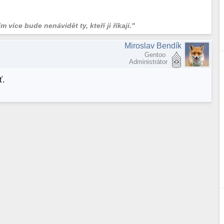
 více bude nenávidět ty, kteří ji říkají."
Miroslav Bendík
Gentoo
Administrátor
ť.