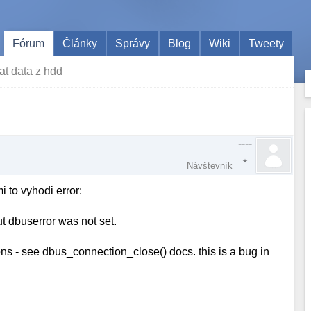
Fórum
Články
Správy
Blog
Wiki
Tweety
at data z hdd
d
----
Návštevník
 to vyhodi error:
ut dbuserror was not set.
ns - see dbus_connection_close() docs. this is a bug in