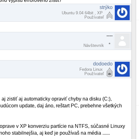
ho vypisu erroroveho zistit?
strýko
Ubuntu 9.04 64bit , XP
Používateľ
----
Návštevník
dodoedo
Fedora Linux
Používateľ
 aj zistiť aj automaticky opraviť chyby na disku (C:),
i budúcom update, daj áno, reštart PC, prebehne všetkých
to oprave v XP konverziu partície na NTFS, súčasné Linuxy
 stabilnejšia, aj keď je používaš na média ......