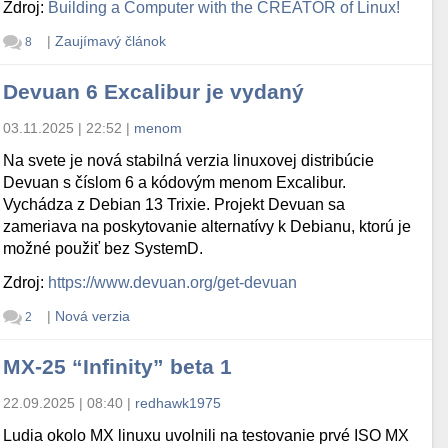
Zdroj:
Building a Computer with the CREATOR of Linux!
|
Zaujímavý článok
8
Devuan 6 Excalibur je vydaný
03.11.2025 | 22:52
|
menom
Na svete je nová stabilná verzia linuxovej distribúcie
Devuan s číslom 6 a kódovým menom Excalibur.
Vychádza z Debian 13 Trixie. Projekt Devuan sa
zameriava na poskytovanie alternatívy k Debianu, ktorú je
možné použiť bez SystemD.
Zdroj:
https://www.devuan.org/get-devuan
|
Nová verzia
2
MX-25 “Infinity” beta 1
22.09.2025 | 08:40
|
redhawk1975
Ludia okolo MX linuxu uvolnili na testovanie prvé ISO MX