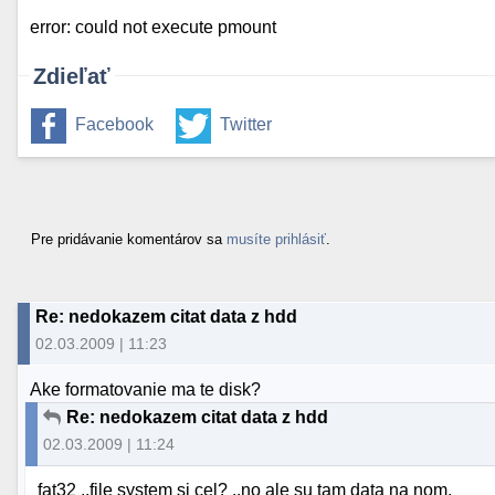
error: could not execute pmount
Zdieľať
Facebook
Twitter
Pre pridávanie komentárov sa
musíte prihlásiť
.
Re: nedokazem citat data z hdd
02.03.2009 | 11:23
Ake formatovanie ma te disk?
Re: nedokazem citat data z hdd
02.03.2009 | 11:24
fat32 ..file system si cel? ..no ale su tam data na nom.