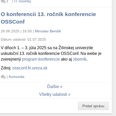
|
IT novinky
2
O konferencii 13. ročník konferencie
OSSConf
26.06.2025 | 16:50
|
Miroslav Bendík
Dátum udalosti:
01.07.2025
V dňoch 1. – 3. júla 2025 sa na Žilinskej univerzite
uskutoční 13. ročník konferencie OSSConf. Na webe je
zverejnený
program konferencie
ako aj
zborník
.
Zdroj:
ossconf.fri.uniza.sk
|
Komunita
Ďalšie
Všetky udalosti
Pridať správu