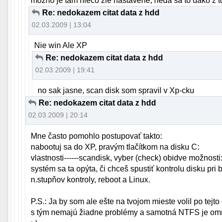
mozno je tam nieco zle nastavene, neda sa to dako z to
Re: nedokazem citat data z hdd
02.03.2009 | 13:04
Nie win Ale XP
Re: nedokazem citat data z hdd
02.03.2009 | 19:41
no sak jasne, scan disk som spravil v Xp-cku
Re: nedokazem citat data z hdd
02.03.2009 | 20:14
Mne často pomohlo postupovať takto:
nabootuj sa do XP, pravým tlačítkom na disku C:
vlastnosti------scandisk, vyber (check) obidve možnosti:
systém sa ta opýta, či chceš spustiť kontrolu disku pr
n.stupňov kontroly, reboot a Linux.
P.S.: Ja by som ale ešte na tvojom mieste volil po tej
s tým nemajú žiadne problémy a samotná NTFS je omnoho