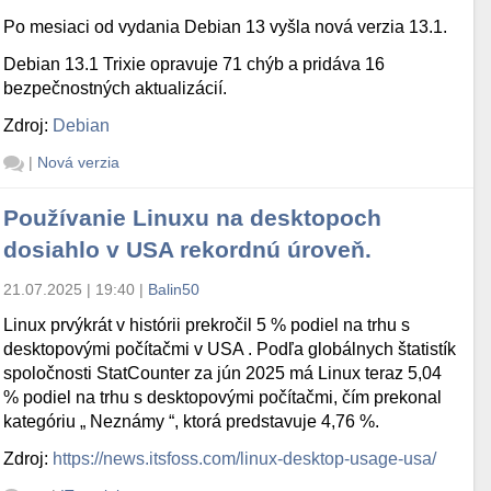
Po mesiaci od vydania Debian 13 vyšla nová verzia 13.1.
Debian 13.1 Trixie opravuje 71 chýb a pridáva 16
bezpečnostných aktualizácií.
Zdroj:
Debian
|
Nová verzia
Používanie Linuxu na desktopoch
dosiahlo v USA rekordnú úroveň.
21.07.2025 | 19:40
|
Balin50
Linux prvýkrát v histórii prekročil 5 % podiel na trhu s
desktopovými počítačmi v USA . Podľa globálnych štatistík
spoločnosti StatCounter za jún 2025 má Linux teraz 5,04
% podiel na trhu s desktopovými počítačmi, čím prekonal
kategóriu „ Neznámy “, ktorá predstavuje 4,76 %.
Zdroj:
https://news.itsfoss.com/linux-desktop-usage-usa/