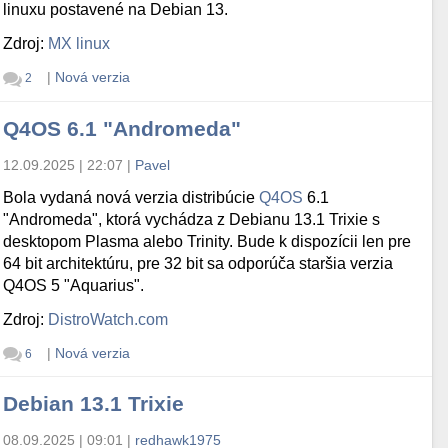
linuxu postavené na Debian 13.
Zdroj:
MX linux
|
Nová verzia
2
Q4OS 6.1 "Andromeda"
12.09.2025 | 22:07
|
Pavel
Bola vydaná nová verzia distribúcie
Q4OS
6.1
"Andromeda", ktorá vychádza z Debianu 13.1 Trixie s
desktopom Plasma alebo Trinity. Bude k dispozícii len pre
64 bit architektúru, pre 32 bit sa odporúča staršia verzia
Q4OS 5 "Aquarius".
Zdroj:
DistroWatch.com
|
Nová verzia
6
Debian 13.1 Trixie
08.09.2025 | 09:01
|
redhawk1975