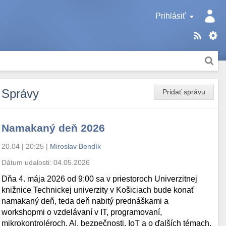
Prihlásiť
Správy
Pridať správu
Namakaný deň 2026
20.04 | 20:25
|
Miroslav Bendík
Dátum udalosti:
04.05.2026
Dňa 4. mája 2026 od 9:00 sa v priestoroch Univerzitnej
knižnice Technickej univerzity v Košiciach bude konať
namakaný deň, teda deň nabitý prednáškami a
workshopmi o vzdelávaní v IT, programovaní,
mikrokontroléroch, AI, bezpečnosti, IoT a o ďalších témach.