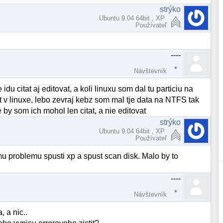
strýko
Ubuntu 9.04 64bit , XP
Používateľ
----
Návštevník
u citat aj editovat, a koli linuxu som dal tu particiu na
vat v linuxe, lebo zevraj kebz som mal tje data na NTFS tak
e by som ich mohol len citat, a nie editovat
strýko
Ubuntu 9.04 64bit , XP
Používateľ
jmu problemu spusti xp a spust scan disk. Malo by to
----
Návštevník
 a nic..