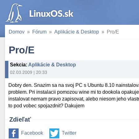
Domov
Fórum
Aplikácie & Desktop
Pro/E
Pro/E
Sekcia
:
Aplikácie & Desktop
02.03.2009 | 20:33
Dobry den. Snazim sa na svoj PC s Ubuntu 8.10 nainstalova
problem. Pri instalacii pomozou wine mi to dookola opakuj
instalovat nemam pravo zapisovat, alebo niesom jeho vlastn
to pod vobec spojazdnit? Dakujem
Zdieľať
Facebook
Twitter