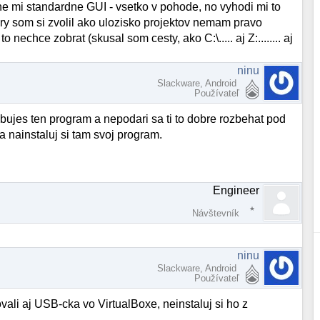
ne mi standardne GUI - vsetko v pohode, no vyhodi mi to
ory som si zvolil ako ulozisko projektov nemam pravo
 nechce zobrat (skusal som cesty, ako C:\..... aj Z:........ aj
ninu
Slackware, Android
Používateľ
ebujes ten program a nepodari sa ti to dobre rozbehat pod
 nainstaluj si tam svoj program.
.
Engineer
Návštevník
ninu
Slackware, Android
Používateľ
vali aj USB-cka vo VirtualBoxe, neinstaluj si ho z