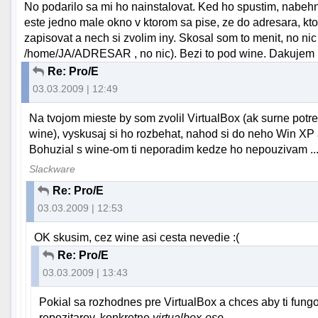
No podarilo sa mi ho nainstalovat. Ked ho spustim, nabeh
este jedno male okno v ktorom sa pise, ze do adresara, kt
zapisovat a nech si zvolim iny. Skosal som to menit, no nic to
/home/JA/ADRESAR , no nic). Bezi to pod wine. Dakujem
Re: Pro/E
03.03.2009 | 12:49
Na tvojom mieste by som zvolil VirtualBox (ak surne potr
wine), vyskusaj si ho rozbehat, nahod si do neho Win XP a
Bohuzial s wine-om ti neporadim kedze ho nepouzivam ..
Slackware
Re: Pro/E
03.03.2009 | 12:53
OK skusim, cez wine asi cesta nevedie :(
Re: Pro/E
03.03.2009 | 13:43
Pokial sa rozhodnes pre VirtualBox a chces aby ti fungo
repozitarov, konkretne
virtualbox-ose.