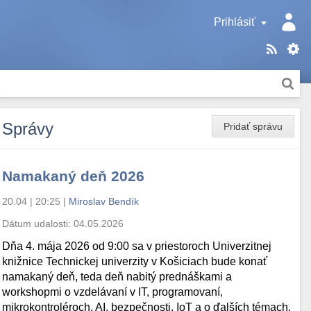
Prihlásiť
Správy
Pridať správu
Namakaný deň 2026
20.04 | 20:25
|
Miroslav Bendík
Dátum udalosti:
04.05.2026
Dňa 4. mája 2026 od 9:00 sa v priestoroch Univerzitnej
knižnice Technickej univerzity v Košiciach bude konať
namakaný deň, teda deň nabitý prednáškami a
workshopmi o vzdelávaní v IT, programovaní,
mikrokontroléroch, AI, bezpečnosti, IoT a o ďalších témach.