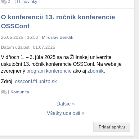
|
IT novinky
2
O konferencii 13. ročník konferencie
OSSConf
26.06.2025 | 16:50
|
Miroslav Bendík
Dátum udalosti:
01.07.2025
V dňoch 1. – 3. júla 2025 sa na Žilinskej univerzite
uskutoční 13. ročník konferencie OSSConf. Na webe je
zverejnený
program konferencie
ako aj
zborník
.
Zdroj:
ossconf.fri.uniza.sk
|
Komunita
Ďalšie
Všetky udalosti
Pridať správu