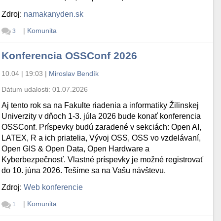
Zdroj:
namakanyden.sk
|
Komunita
3
Konferencia OSSConf 2026
10.04 | 19:03
|
Miroslav Bendík
Dátum udalosti:
01.07.2026
Aj tento rok sa na Fakulte riadenia a informatiky Žilinskej
Univerzity v dňoch 1-3. júla 2026 bude konať konferencia
OSSConf. Príspevky budú zaradené v sekciách: Open AI,
LATEX, R a ich priatelia, Vývoj OSS, OSS vo vzdelávaní,
Open GIS & Open Data, Open Hardware a
Kyberbezpečnosť. Vlastné príspevky je možné registrovať
do 10. júna 2026. Tešíme sa na Vašu návštevu.
Zdroj:
Web konferencie
|
Komunita
1