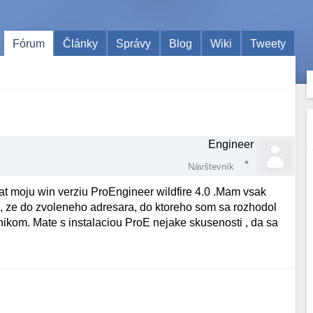
Fórum
Články
Správy
Blog
Wiki
Tweety
Engineer
Návštevník
t moju win verziu ProEngineer wildfire 4.0 .Mam vsak
e, ze do zvoleneho adresara, do ktoreho som sa rozhodol
ikom. Mate s instalaciou ProE nejake skusenosti , da sa