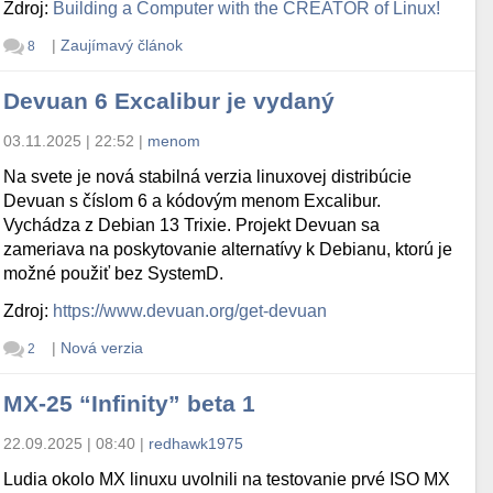
Zdroj:
Building a Computer with the CREATOR of Linux!
|
Zaujímavý článok
8
Devuan 6 Excalibur je vydaný
03.11.2025 | 22:52
|
menom
Na svete je nová stabilná verzia linuxovej distribúcie
Devuan s číslom 6 a kódovým menom Excalibur.
Vychádza z Debian 13 Trixie. Projekt Devuan sa
zameriava na poskytovanie alternatívy k Debianu, ktorú je
možné použiť bez SystemD.
Zdroj:
https://www.devuan.org/get-devuan
|
Nová verzia
2
MX-25 “Infinity” beta 1
22.09.2025 | 08:40
|
redhawk1975
Ludia okolo MX linuxu uvolnili na testovanie prvé ISO MX