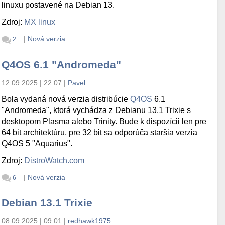
linuxu postavené na Debian 13.
Zdroj:
MX linux
|
Nová verzia
2
Q4OS 6.1 "Andromeda"
12.09.2025 | 22:07
|
Pavel
Bola vydaná nová verzia distribúcie
Q4OS
6.1
"Andromeda", ktorá vychádza z Debianu 13.1 Trixie s
desktopom Plasma alebo Trinity. Bude k dispozícii len pre
64 bit architektúru, pre 32 bit sa odporúča staršia verzia
Q4OS 5 "Aquarius".
Zdroj:
DistroWatch.com
|
Nová verzia
6
Debian 13.1 Trixie
08.09.2025 | 09:01
|
redhawk1975