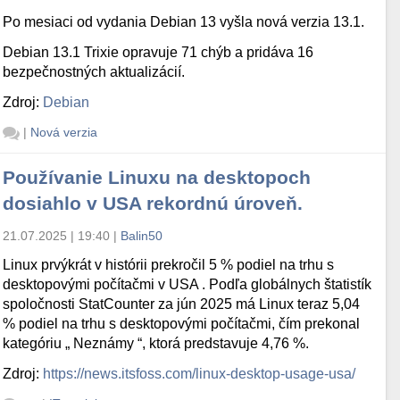
Po mesiaci od vydania Debian 13 vyšla nová verzia 13.1.
Debian 13.1 Trixie opravuje 71 chýb a pridáva 16
bezpečnostných aktualizácií.
Zdroj:
Debian
|
Nová verzia
Používanie Linuxu na desktopoch
dosiahlo v USA rekordnú úroveň.
21.07.2025 | 19:40
|
Balin50
Linux prvýkrát v histórii prekročil 5 % podiel na trhu s
desktopovými počítačmi v USA . Podľa globálnych štatistík
spoločnosti StatCounter za jún 2025 má Linux teraz 5,04
% podiel na trhu s desktopovými počítačmi, čím prekonal
kategóriu „ Neznámy “, ktorá predstavuje 4,76 %.
Zdroj:
https://news.itsfoss.com/linux-desktop-usage-usa/