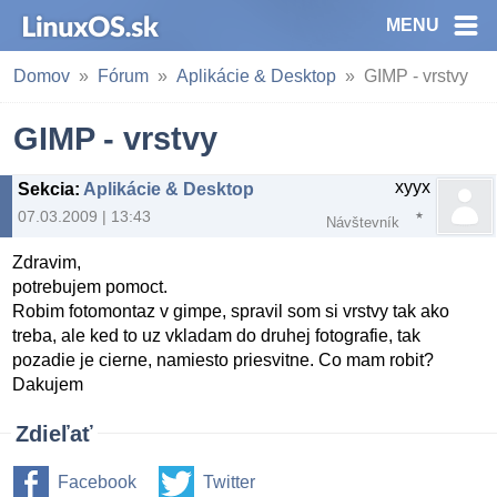
MENU
Domov
Fórum
Aplikácie & Desktop
GIMP - vrstvy
GIMP - vrstvy
xyyx
Sekcia
:
Aplikácie & Desktop
07.03.2009 | 13:43
Návštevník
Zdravim,
potrebujem pomoct.
Robim fotomontaz v gimpe, spravil som si vrstvy tak ako
treba, ale ked to uz vkladam do druhej fotografie, tak
pozadie je cierne, namiesto priesvitne. Co mam robit?
Dakujem
Zdieľať
Facebook
Twitter