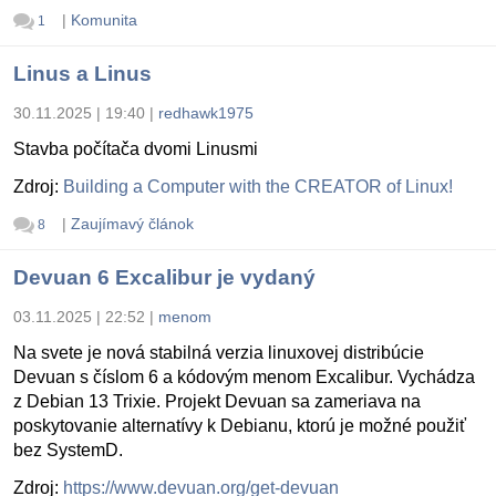
|
Komunita
1
Linus a Linus
30.11.2025 | 19:40
|
redhawk1975
Stavba počítača dvomi Linusmi
Zdroj:
Building a Computer with the CREATOR of Linux!
|
Zaujímavý článok
8
Devuan 6 Excalibur je vydaný
03.11.2025 | 22:52
|
menom
Na svete je nová stabilná verzia linuxovej distribúcie
Devuan s číslom 6 a kódovým menom Excalibur. Vychádza
z Debian 13 Trixie. Projekt Devuan sa zameriava na
poskytovanie alternatívy k Debianu, ktorú je možné použiť
bez SystemD.
Zdroj:
https://www.devuan.org/get-devuan