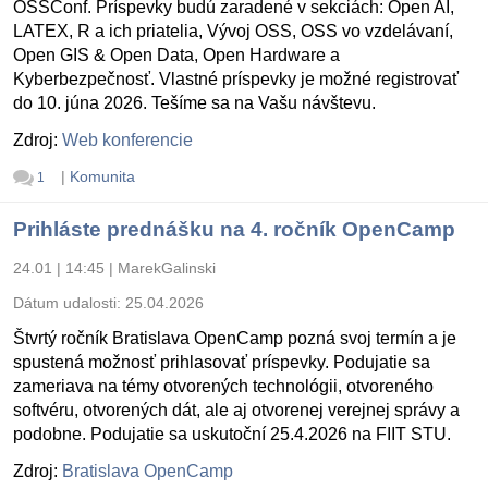
OSSConf. Príspevky budú zaradené v sekciách: Open AI,
LATEX, R a ich priatelia, Vývoj OSS, OSS vo vzdelávaní,
Open GIS & Open Data, Open Hardware a
Kyberbezpečnosť. Vlastné príspevky je možné registrovať
do 10. júna 2026. Tešíme sa na Vašu návštevu.
Zdroj:
Web konferencie
|
Komunita
1
Prihláste prednášku na 4. ročník OpenCamp
24.01 | 14:45
|
MarekGalinski
Dátum udalosti:
25.04.2026
Štvrtý ročník Bratislava OpenCamp pozná svoj termín a je
spustená možnosť prihlasovať príspevky. Podujatie sa
zameriava na témy otvorených technológii, otvoreného
softvéru, otvorených dát, ale aj otvorenej verejnej správy a
podobne. Podujatie sa uskutoční 25.4.2026 na FIIT STU.
Zdroj:
Bratislava OpenCamp