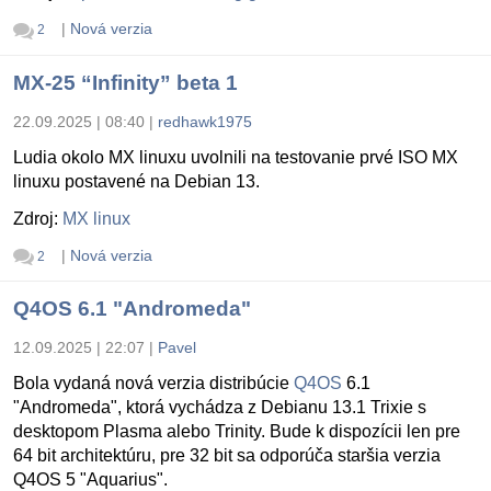
|
Nová verzia
2
MX-25 “Infinity” beta 1
22.09.2025 | 08:40
|
redhawk1975
Ludia okolo MX linuxu uvolnili na testovanie prvé ISO MX
linuxu postavené na Debian 13.
Zdroj:
MX linux
|
Nová verzia
2
Q4OS 6.1 "Andromeda"
12.09.2025 | 22:07
|
Pavel
Bola vydaná nová verzia distribúcie
Q4OS
6.1
"Andromeda", ktorá vychádza z Debianu 13.1 Trixie s
desktopom Plasma alebo Trinity. Bude k dispozícii len pre
64 bit architektúru, pre 32 bit sa odporúča staršia verzia
Q4OS 5 "Aquarius".