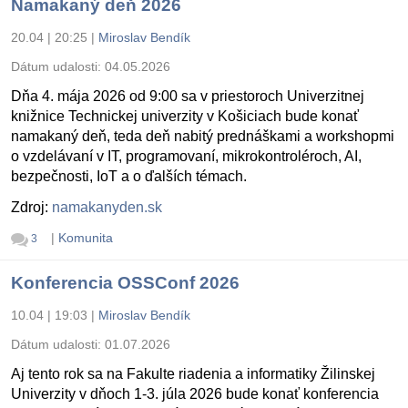
Namakaný deň 2026
20.04 | 20:25
|
Miroslav Bendík
Dátum udalosti:
04.05.2026
Dňa 4. mája 2026 od 9:00 sa v priestoroch Univerzitnej
knižnice Technickej univerzity v Košiciach bude konať
namakaný deň, teda deň nabitý prednáškami a workshopmi
o vzdelávaní v IT, programovaní, mikrokontroléroch, AI,
bezpečnosti, IoT a o ďalších témach.
Zdroj:
namakanyden.sk
|
Komunita
3
Konferencia OSSConf 2026
10.04 | 19:03
|
Miroslav Bendík
Dátum udalosti:
01.07.2026
Aj tento rok sa na Fakulte riadenia a informatiky Žilinskej
Univerzity v dňoch 1-3. júla 2026 bude konať konferencia