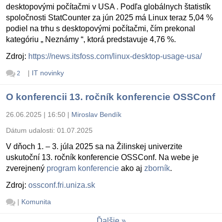
desktopovými počítačmi v USA . Podľa globálnych štatistík
spoločnosti StatCounter za jún 2025 má Linux teraz 5,04 %
podiel na trhu s desktopovými počítačmi, čím prekonal
kategóriu „ Neznámy “, ktorá predstavuje 4,76 %.
Zdroj:
https://news.itsfoss.com/linux-desktop-usage-usa/
|
IT novinky
2
O konferencii 13. ročník konferencie OSSConf
26.06.2025 | 16:50
|
Miroslav Bendík
Dátum udalosti:
01.07.2025
V dňoch 1. – 3. júla 2025 sa na Žilinskej univerzite
uskutoční 13. ročník konferencie OSSConf. Na webe je
zverejnený
program konferencie
ako aj
zborník
.
Zdroj:
ossconf.fri.uniza.sk
|
Komunita
Ďalšie