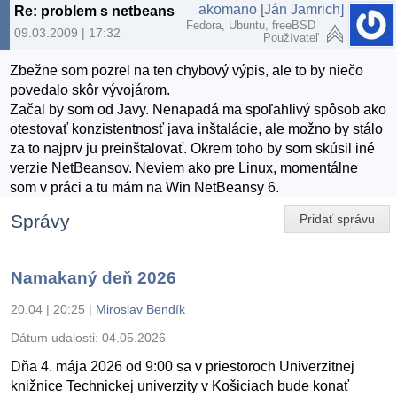
akomano [Ján Jamrich]
Re: problem s netbeans
Fedora, Ubuntu, freeBSD
09.03.2009 | 17:32
Používateľ
Zbežne som pozrel na ten chybový výpis, ale to by niečo
povedalo skôr vývojárom.
Začal by som od Javy. Nenapadá ma spoľahlivý spôsob ako
otestovať konzistentnosť java inštalácie, ale možno by stálo
za to najprv ju preinštalovať. Okrem toho by som skúsil iné
verzie NetBeansov. Neviem ako pre Linux, momentálne
som v práci a tu mám na Win NetBeansy 6.
Správy
Pridať správu
Namakaný deň 2026
20.04 | 20:25
|
Miroslav Bendík
Dátum udalosti:
04.05.2026
Dňa 4. mája 2026 od 9:00 sa v priestoroch Univerzitnej
knižnice Technickej univerzity v Košiciach bude konať