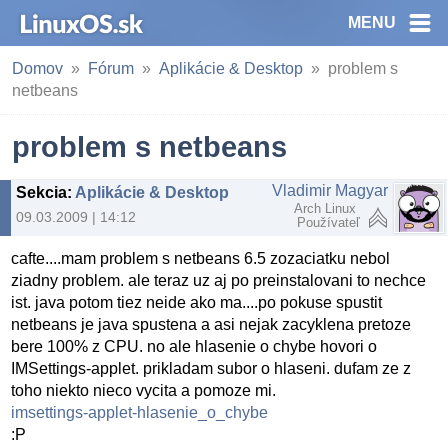
MENU
Domov
Fórum
Aplikácie & Desktop
problem s
netbeans
problem s netbeans
Vladimir Magyar
Sekcia
:
Aplikácie & Desktop
Arch Linux
09.03.2009 | 14:12
Používateľ
cafte....mam problem s netbeans 6.5 zozaciatku nebol
ziadny problem. ale teraz uz aj po preinstalovani to nechce
ist. java potom tiez neide ako ma....po pokuse spustit
netbeans je java spustena a asi nejak zacyklena pretoze
bere 100% z CPU. no ale hlasenie o chybe hovori o
IMSettings-applet. prikladam subor o hlaseni. dufam ze z
toho niekto nieco vycita a pomoze mi.
imsettings-applet-hlasenie_o_chybe
:P