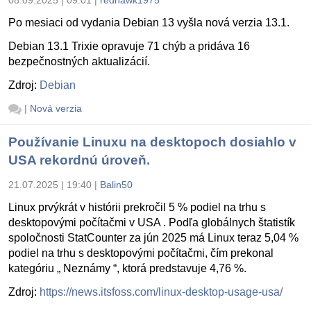
08.09.2025 | 09:01
|
redhawk1975
Po mesiaci od vydania Debian 13 vyšla nová verzia 13.1.
Debian 13.1 Trixie opravuje 71 chýb a pridáva 16
bezpečnostných aktualizácií.
Zdroj:
Debian
|
Nová verzia
Používanie Linuxu na desktopoch dosiahlo v
USA rekordnú úroveň.
21.07.2025 | 19:40
|
Balin50
Linux prvýkrát v histórii prekročil 5 % podiel na trhu s
desktopovými počítačmi v USA . Podľa globálnych štatistík
spoločnosti StatCounter za jún 2025 má Linux teraz 5,04 %
podiel na trhu s desktopovými počítačmi, čím prekonal
kategóriu „ Neznámy “, ktorá predstavuje 4,76 %.
Zdroj:
https://news.itsfoss.com/linux-desktop-usage-usa/