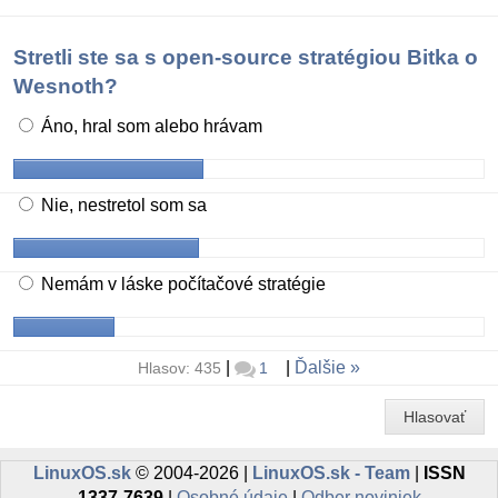
Stretli ste sa s open-source stratégiou Bitka o
Wesnoth?
Áno, hral som alebo hrávam
Nie, nestretol som sa
Nemám v láske počítačové stratégie
|
|
Ďalšie
Hlasov: 435
1
Hlasovať
LinuxOS.sk
© 2004-2026 |
LinuxOS.sk - Team
|
ISSN
1337-7639
|
Osobné údaje
|
Odber noviniek