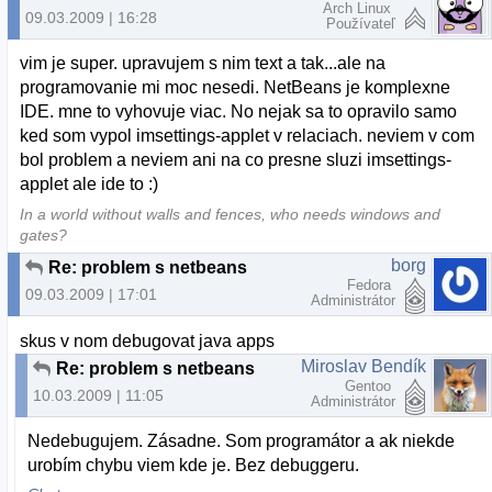
Arch Linux
09.03.2009 | 16:28
Používateľ
vim je super. upravujem s nim text a tak...ale na
programovanie mi moc nesedi. NetBeans je komplexne
IDE. mne to vyhovuje viac. No nejak sa to opravilo samo
ked som vypol imsettings-applet v relaciach. neviem v com
bol problem a neviem ani na co presne sluzi imsettings-
applet ale ide to :)
In a world without walls and fences, who needs windows and
gates?
borg
Re: problem s netbeans
Fedora
09.03.2009 | 17:01
Administrátor
skus v nom debugovat java apps
Miroslav Bendík
Re: problem s netbeans
Gentoo
10.03.2009 | 11:05
Administrátor
Nedebugujem. Zásadne. Som programátor a ak niekde
urobím chybu viem kde je. Bez debuggeru.