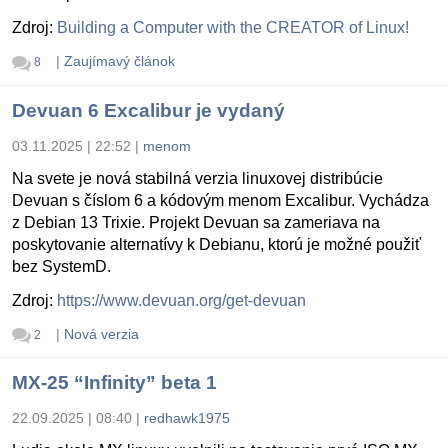
Zdroj:
Building a Computer with the CREATOR of Linux!
|
Zaujímavý článok
8
Devuan 6 Excalibur je vydaný
03.11.2025 | 22:52
|
menom
Na svete je nová stabilná verzia linuxovej distribúcie
Devuan s číslom 6 a kódovým menom Excalibur. Vychádza
z Debian 13 Trixie. Projekt Devuan sa zameriava na
poskytovanie alternatívy k Debianu, ktorú je možné použiť
bez SystemD.
Zdroj:
https://www.devuan.org/get-devuan
|
Nová verzia
2
MX-25 “Infinity” beta 1
22.09.2025 | 08:40
|
redhawk1975