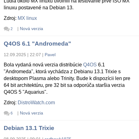
Ludia okolo MX linuxu uvolnili na testovanie prvé ISO MX
linuxu postavené na Debian 13.
Zdroj:
MX linux
|
Nová verzia
2
Q4OS 6.1 "Andromeda"
12.09.2025 | 22:07
|
Pavel
Bola vydaná nová verzia distribúcie
Q4OS
6.1
"Andromeda", ktorá vychádza z Debianu 13.1 Trixie s
desktopom Plasma alebo Trinity. Bude k dispozícii len pre
64 bit architektúru, pre 32 bit sa odporúča staršia verzia
Q4OS 5 "Aquarius".
Zdroj:
DistroWatch.com
|
Nová verzia
6
Debian 13.1 Trixie