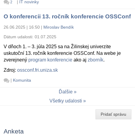
|
IT novinky
2
O konferencii 13. ročník konferencie OSSConf
26.06.2025 | 16:50
|
Miroslav Bendík
Dátum udalosti:
01.07.2025
V dňoch 1. – 3. júla 2025 sa na Žilinskej univerzite
uskutoční 13. ročník konferencie OSSConf. Na webe je
zverejnený
program konferencie
ako aj
zborník
.
Zdroj:
ossconf.fri.uniza.sk
|
Komunita
Ďalšie
Všetky udalosti
Pridať správu
Anketa