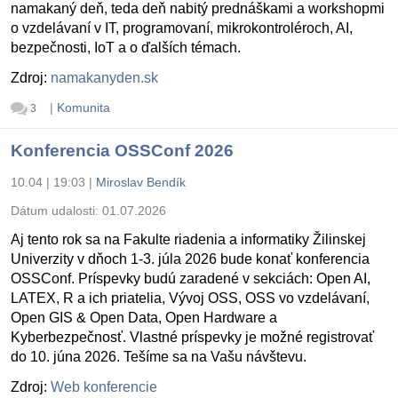
namakaný deň, teda deň nabitý prednáškami a workshopmi
o vzdelávaní v IT, programovaní, mikrokontroléroch, AI,
bezpečnosti, IoT a o ďalších témach.
Zdroj:
namakanyden.sk
|
Komunita
3
Konferencia OSSConf 2026
10.04 | 19:03
|
Miroslav Bendík
Dátum udalosti:
01.07.2026
Aj tento rok sa na Fakulte riadenia a informatiky Žilinskej
Univerzity v dňoch 1-3. júla 2026 bude konať konferencia
OSSConf. Príspevky budú zaradené v sekciách: Open AI,
LATEX, R a ich priatelia, Vývoj OSS, OSS vo vzdelávaní,
Open GIS & Open Data, Open Hardware a
Kyberbezpečnosť. Vlastné príspevky je možné registrovať
do 10. júna 2026. Tešíme sa na Vašu návštevu.
Zdroj:
Web konferencie