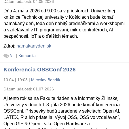
Dátum udalosti:
04.05.2026
Dňa 4. mája 2026 od 9:00 sa v priestoroch Univerzitnej
knižnice Technickej univerzity v Košiciach bude konať
namakaný deň, teda deň nabitý prednáškami a workshopmi
o vzdelávaní v IT, programovaní, mikrokontroléroch, AI,
bezpečnosti, IoT a o ďalších témach.
Zdroj:
namakanyden.sk
|
Komunita
3
Konferencia OSSConf 2026
10.04 | 19:03
|
Miroslav Bendík
Dátum udalosti:
01.07.2026
Aj tento rok sa na Fakulte riadenia a informatiky Žilinskej
Univerzity v dňoch 1-3. júla 2026 bude konať konferencia
OSSConf. Príspevky budú zaradené v sekciách: Open AI,
LATEX, R a ich priatelia, Vývoj OSS, OSS vo vzdelávaní,
Open GIS & Open Data, Open Hardware a