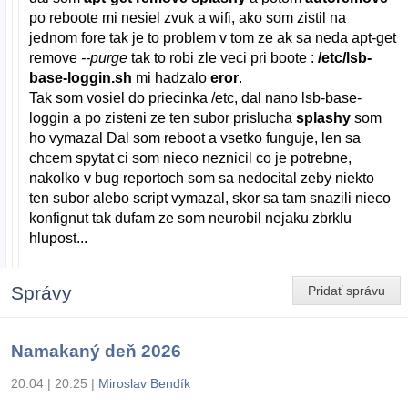
po reboote mi nesiel zvuk a wifi, ako som zistil na
jednom fore tak je to problem v tom ze ak sa neda apt-get
remove
--purge
tak to robi zle veci pri boote :
/etc/lsb-
base-loggin.sh
mi hadzalo
eror
.
Tak som vosiel do priecinka /etc, dal nano lsb-base-
loggin a po zisteni ze ten subor prislucha
splashy
som
ho vymazal Dal som reboot a vsetko funguje, len sa
chcem spytat ci som nieco neznicil co je potrebne,
nakolko v bug reportoch som sa nedocital zeby niekto
ten subor alebo script vymazal, skor sa tam snazili nieco
konfignut tak dufam ze som neurobil nejaku zbrklu
hlupost...
Správy
Pridať správu
Namakaný deň 2026
20.04 | 20:25
|
Miroslav Bendík