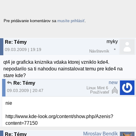
Pre pridávanie komentárov sa
musíte prihlásiť
.
myky
Re: Témy
09.03.2009 | 19:19
Návštevník
qt4 je graficka kniznika vdaka ktorej vzniklo kde4.
nepodarilo sa ti nahodou nainstalovat temu pre kde4 na
stare kde?
new
Re: Témy
Linux Mint 6
09.03.2009 | 20:47
Používateľ
nie
http://www.kde-look.org/content/show.php/Azenis?
content=77150
Miroslav Bendík
Re: Témy