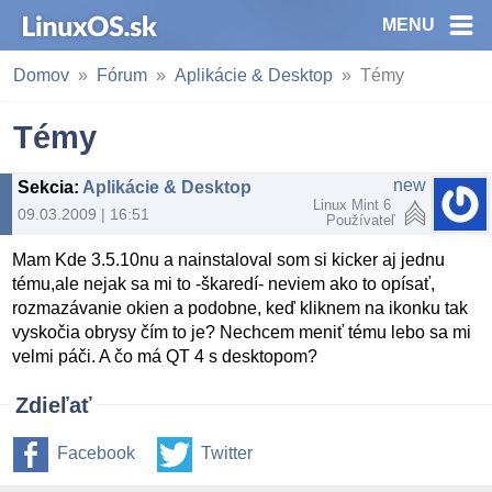
MENU
Domov
Fórum
Aplikácie & Desktop
Témy
Témy
new
Sekcia
:
Aplikácie & Desktop
Linux Mint 6
09.03.2009 | 16:51
Používateľ
Mam Kde 3.5.10nu a nainstaloval som si kicker aj jednu
tému,ale nejak sa mi to -škaredí- neviem ako to opísať,
rozmazávanie okien a podobne, keď kliknem na ikonku tak
vyskočia obrysy čím to je? Nechcem meniť tému lebo sa mi
velmi páči. A čo má QT 4 s desktopom?
Zdieľať
Facebook
Twitter