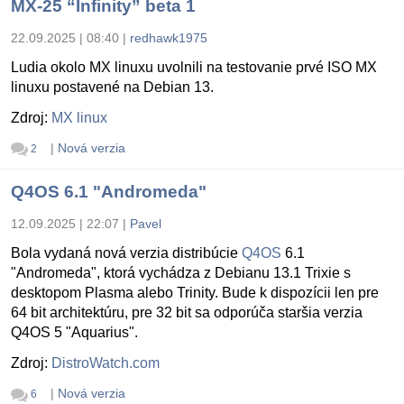
MX-25 “Infinity” beta 1
22.09.2025 | 08:40
|
redhawk1975
Ludia okolo MX linuxu uvolnili na testovanie prvé ISO MX
linuxu postavené na Debian 13.
Zdroj:
MX linux
|
Nová verzia
2
Q4OS 6.1 "Andromeda"
12.09.2025 | 22:07
|
Pavel
Bola vydaná nová verzia distribúcie
Q4OS
6.1
"Andromeda", ktorá vychádza z Debianu 13.1 Trixie s
desktopom Plasma alebo Trinity. Bude k dispozícii len pre
64 bit architektúru, pre 32 bit sa odporúča staršia verzia
Q4OS 5 "Aquarius".
Zdroj:
DistroWatch.com
|
Nová verzia
6