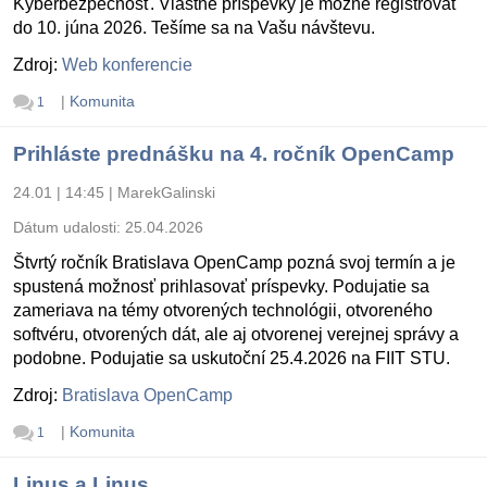
Kyberbezpečnosť. Vlastné príspevky je možné registrovať
do 10. júna 2026. Tešíme sa na Vašu návštevu.
Zdroj:
Web konferencie
|
Komunita
1
Prihláste prednášku na 4. ročník OpenCamp
24.01 | 14:45
|
MarekGalinski
Dátum udalosti:
25.04.2026
Štvrtý ročník Bratislava OpenCamp pozná svoj termín a je
spustená možnosť prihlasovať príspevky. Podujatie sa
zameriava na témy otvorených technológii, otvoreného
softvéru, otvorených dát, ale aj otvorenej verejnej správy a
podobne. Podujatie sa uskutoční 25.4.2026 na FIIT STU.
Zdroj:
Bratislava OpenCamp
|
Komunita
1
Linus a Linus