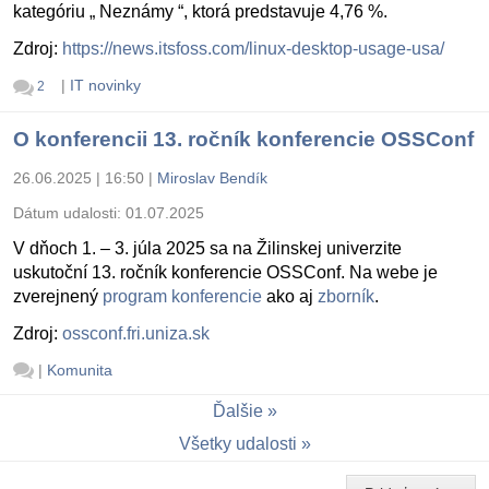
kategóriu „ Neznámy “, ktorá predstavuje 4,76 %.
Zdroj:
https://news.itsfoss.com/linux-desktop-usage-usa/
|
IT novinky
2
O konferencii 13. ročník konferencie OSSConf
26.06.2025 | 16:50
|
Miroslav Bendík
Dátum udalosti:
01.07.2025
V dňoch 1. – 3. júla 2025 sa na Žilinskej univerzite
uskutoční 13. ročník konferencie OSSConf. Na webe je
zverejnený
program konferencie
ako aj
zborník
.
Zdroj:
ossconf.fri.uniza.sk
|
Komunita
Ďalšie
Všetky udalosti