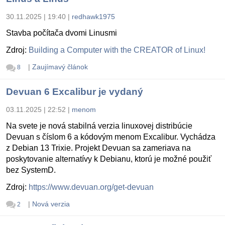
30.11.2025 | 19:40
|
redhawk1975
Stavba počítača dvomi Linusmi
Zdroj:
Building a Computer with the CREATOR of Linux!
|
Zaujímavý článok
8
Devuan 6 Excalibur je vydaný
03.11.2025 | 22:52
|
menom
Na svete je nová stabilná verzia linuxovej distribúcie
Devuan s číslom 6 a kódovým menom Excalibur. Vychádza
z Debian 13 Trixie. Projekt Devuan sa zameriava na
poskytovanie alternatívy k Debianu, ktorú je možné použiť
bez SystemD.
Zdroj:
https://www.devuan.org/get-devuan
|
Nová verzia
2