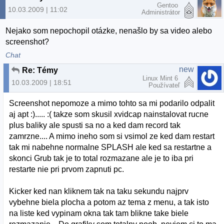
Gentoo
10.03.2009 | 11:02
Administrátor
Nejako som nepochopil otázke, nenašlo by sa video alebo
screenshot?
Chat
new
Re: Témy
Linux Mint 6
10.03.2009 | 18:51
Používateľ
Screenshot nepomoze a mimo tohto sa mi podarilo odpalit
aj apt :)..... :( takze som skusil xvidcap nainstalovat rucne
plus baliky ale spusti sa no a ked dam record tak
zamrzne.... A mimo ineho som si vsimol ze ked dam restart
tak mi nabehne normalne SPLASH ale ked sa restartne a
skonci Grub tak je to total rozmazane ale je to iba pri
restarte nie pri prvom zapnuti pc.
Kicker ked nan kliknem tak na taku sekundu najprv
vybehne biela plocha a potom az tema z menu, a tak isto
na liste ked vypinam okna tak tam blikne take biele