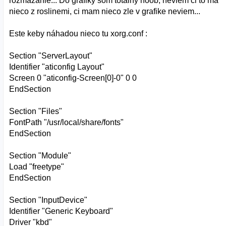
rozmazanie... Do grafiky som totalny noob, neviem ci to ma
nieco z roslinemi, ci mam nieco zle v grafike neviem...
Este keby náhadou nieco tu xorg.conf :
Section "ServerLayout"
Identifier "aticonfig Layout"
Screen 0 "aticonfig-Screen[0]-0" 0 0
EndSection
Section "Files"
FontPath "/usr/local/share/fonts"
EndSection
Section "Module"
Load "freetype"
EndSection
Section "InputDevice"
Identifier "Generic Keyboard"
Driver "kbd"