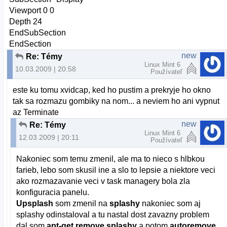
Viewport 0 0
Depth 24
EndSubSection
EndSection
new
Re: Témy
Linux Mint 6
10.03.2009 | 20:58
Používateľ
este ku tomu xvidcap, ked ho pustim a prekryje ho okno
tak sa rozmazu gombiky na nom... a neviem ho ani vypnut
az Terminate
new
Re: Témy
Linux Mint 6
12.03.2009 | 20:11
Používateľ
Nakoniec som temu zmenil, ale ma to nieco s hlbkou
farieb, lebo som skusil ine a slo to lepsie a niektore veci
ako rozmazavanie veci v task managery bola zla
konfiguracia panelu.
Upsplash
som zmenil na
splashy
nakoniec som aj
splashy odinstaloval a tu nastal dost zavazny problem
dal som
apt-get remove splashy
a potom
autoremove