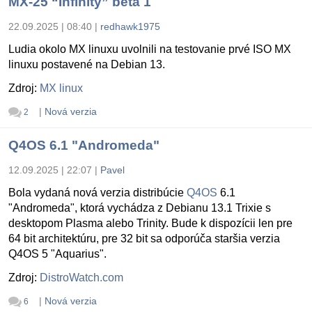
MX-25 “Infinity” beta 1
22.09.2025 | 08:40
|
redhawk1975
Ludia okolo MX linuxu uvolnili na testovanie prvé ISO MX
linuxu postavené na Debian 13.
Zdroj:
MX linux
|
Nová verzia
2
Q4OS 6.1 "Andromeda"
12.09.2025 | 22:07
|
Pavel
Bola vydaná nová verzia distribúcie
Q4OS
6.1
"Andromeda", ktorá vychádza z Debianu 13.1 Trixie s
desktopom Plasma alebo Trinity. Bude k dispozícii len pre
64 bit architektúru, pre 32 bit sa odporúča staršia verzia
Q4OS 5 "Aquarius".
Zdroj:
DistroWatch.com
|
Nová verzia
6