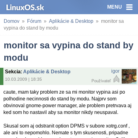
MENU
Domov
Fórum
Aplikácie & Desktop
monitor sa
vypina do stand by modu
monitor sa vypina do stand by
modu
igor
Sekcia
:
Aplikácie & Desktop
10.03.2009 | 18:35
Používateľ
caute, mam taky problem ze sa mi monitor vypina asi po
polhodine necinnosti do stand by modu. Najprv som
obvinoval gnome-power manager, ale problem pretrvava aj
ked som ho nastavil aby sa monitor nikdy neuspaval.
Skusal som aj odstranit option DPMS v subore xotrg.conf ,
ale ani to nepomohlo. Nemate s tym skusenosti, pripadne