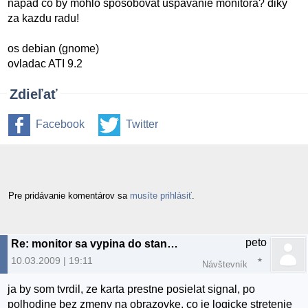
napad co by mohlo sposobovat uspavanie monitora? diky
za kazdu radu!
os debian (gnome)
ovladac ATI 9.2
Zdieľať
Facebook
Twitter
Pre pridávanie komentárov sa
musíte prihlásiť
.
peto
Re: monitor sa vypina do stand by modu
10.03.2009 | 19:11
Návštevník
ja by som tvrdil, ze karta prestne posielat signal, po
polhodine bez zmeny na obrazovke, co je logicke stretenie