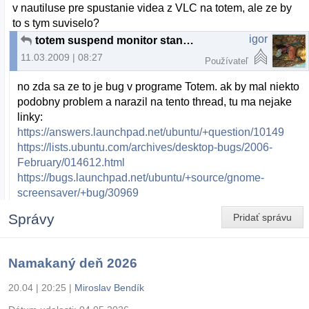
v nautiluse pre spustanie videa z VLC na totem, ale ze by
to s tym suviselo?
igor
totem suspend monitor standby ubuntu debian
11.03.2009 | 08:27
Používateľ
no zda sa ze to je bug v programe Totem. ak by mal niekto
podobny problem a narazil na tento thread, tu ma nejake
linky:
https://answers.launchpad.net/ubuntu/+question/10149
https://lists.ubuntu.com/archives/desktop-bugs/2006-
February/014612.html
https://bugs.launchpad.net/ubuntu/+source/gnome-
screensaver/+bug/30969
Správy
Pridať správu
Namakaný deň 2026
20.04 | 20:25
|
Miroslav Bendík