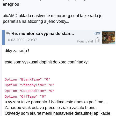
enegriou
ati/AMD uklada nastvenie mimo xorg.conf talze rada je
pozriet sa na aticonfig a jeho volby...
igor
Re: monitor sa vypina do stand by modu
10.03.2009 | 20:37
Používateľ
diky za radu !
este som vyskusal doplnit do xorg.conf riadky:
Option "BlankTime" "0"
Option "StandbyTime" "0"
Option "SuspendTime" "0"
Option "OffTime" "0"
a vyzera to ze pomohlo. Uvidime este dneska po filme...
Zahadou vsak ostava preco to zrazu zacalo blbnut.
Odvtedy som akurat menil nastavenie defaultnej aplikacie