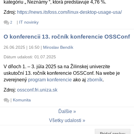
kategóriu „ Neznámy “, ktorá predstavuje 4,76 %.
Zdroj:
https://news.itsfoss.com/linux-desktop-usage-usa/
|
IT novinky
2
O konferencii 13. ročník konferencie OSSConf
26.06.2025 | 16:50
|
Miroslav Bendík
Dátum udalosti:
01.07.2025
V dňoch 1. – 3. júla 2025 sa na Žilinskej univerzite
uskutoční 13. ročník konferencie OSSConf. Na webe je
zverejnený
program konferencie
ako aj
zborník
.
Zdroj:
ossconf.fri.uniza.sk
|
Komunita
Ďalšie
Všetky udalosti
Pridať správu