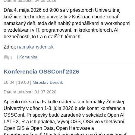
Dátum udalosti:
04.05.2026
Dňa 4. mája 2026 od 9:00 sa v priestoroch Univerzitnej
knižnice Technickej univerzity v Košiciach bude konať
namakaný deň, teda deň nabitý prednáškami a workshopmi
o vzdelávaní v IT, programovaní, mikrokontroléroch, AI,
bezpečnosti, IoT a o ďalších témach.
Zdroj:
namakanyden.sk
|
Komunita
3
Konferencia OSSConf 2026
10.04 | 19:03
|
Miroslav Bendík
Dátum udalosti:
01.07.2026
Aj tento rok sa na Fakulte riadenia a informatiky Žilinskej
Univerzity v dňoch 1-3. júla 2026 bude konať konferencia
OSSConf. Príspevky budú zaradené v sekciách: Open AI,
LATEX, R a ich priatelia, Vývoj OSS, OSS vo vzdelávaní,
Open GIS & Open Data, Open Hardware a
Kyberbezpečnosť. Vlastné príspevky je možné registrovať