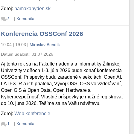
Zdroj:
namakanyden.sk
|
Komunita
3
Konferencia OSSConf 2026
10.04 | 19:03
|
Miroslav Bendík
Dátum udalosti:
01.07.2026
Aj tento rok sa na Fakulte riadenia a informatiky Žilinskej
Univerzity v dňoch 1-3. júla 2026 bude konať konferencia
OSSConf. Príspevky budú zaradené v sekciách: Open AI,
LATEX, R a ich priatelia, Vývoj OSS, OSS vo vzdelávaní,
Open GIS & Open Data, Open Hardware a
Kyberbezpečnosť. Vlastné príspevky je možné registrovať
do 10. júna 2026. Tešíme sa na Vašu návštevu.
Zdroj:
Web konferencie
|
Komunita
1