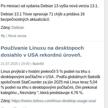
Po mesiaci od vydania Debian 13 vyšla nová verzia 13.1.
Debian 13.1 Trixie opravuje 71 chýb a pridáva 16
bezpečnostných aktualizácií.
Zdroj:
Debian
|
Nová verzia
Používanie Linuxu na desktopoch
dosiahlo v USA rekordnú úroveň.
21.07.2025 | 19:40
|
Balin50
Linux prvýkrát v histórii prekročil 5 % podiel na trhu s
desktopovými počítačmi v USA . Podľa globálnych štatistík
spoločnosti StatCounter za jún 2025 má Linux teraz 5,04
% podiel na trhu s desktopovými počítačmi, čím prekonal
kategóriu „ Neznámy “, ktorá predstavuje 4,76 %.
Zdroj:
https://news.itsfoss.com/linux-desktop-usage-usa/