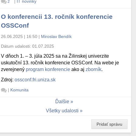
|
IT novinky
2
O konferencii 13. ročník konferencie
OSSConf
26.06.2025 | 16:50
|
Miroslav Bendík
Dátum udalosti:
01.07.2025
V dňoch 1. – 3. júla 2025 sa na Žilinskej univerzite
uskutoční 13. ročník konferencie OSSConf. Na webe je
zverejnený
program konferencie
ako aj
zborník
.
Zdroj:
ossconf.fri.uniza.sk
|
Komunita
Ďalšie
Všetky udalosti
Pridať správu