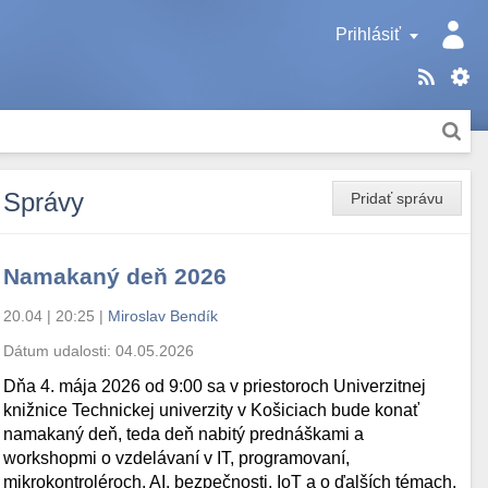
Prihlásiť
Správy
Pridať správu
Namakaný deň 2026
20.04 | 20:25
|
Miroslav Bendík
Dátum udalosti:
04.05.2026
Dňa 4. mája 2026 od 9:00 sa v priestoroch Univerzitnej
knižnice Technickej univerzity v Košiciach bude konať
namakaný deň, teda deň nabitý prednáškami a
workshopmi o vzdelávaní v IT, programovaní,
mikrokontroléroch, AI, bezpečnosti, IoT a o ďalších témach.