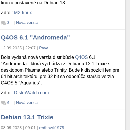
linuxu postavené na Debian 13.
Zdroj:
MX linux
|
Nová verzia
2
Q4OS 6.1 "Andromeda"
12.09.2025 | 22:07
|
Pavel
Bola vydaná nová verzia distribúcie
Q4OS
6.1
"Andromeda", ktorá vychádza z Debianu 13.1 Trixie s
desktopom Plasma alebo Trinity. Bude k dispozícii len pre
64 bit architektúru, pre 32 bit sa odporúča staršia verzia
Q4OS 5 "Aquarius".
Zdroj:
DistroWatch.com
|
Nová verzia
6
Debian 13.1 Trixie
08.09.2025 | 09:01
|
redhawk1975