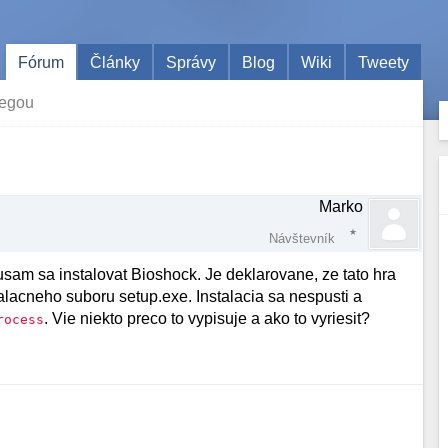
Fórum
Články
Správy
Blog
Wiki
Tweety
degou
Marko
Návštevník
sam sa instalovat Bioshock. Je deklarovane, ze tato hra
lacneho suboru setup.exe. Instalacia sa nespusti a
. Vie niekto preco to vypisuje a ako to vyriesit?
rocess