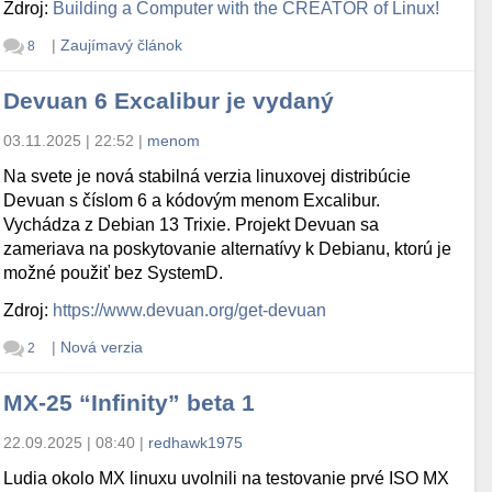
Zdroj:
Building a Computer with the CREATOR of Linux!
|
Zaujímavý článok
8
Devuan 6 Excalibur je vydaný
03.11.2025 | 22:52
|
menom
Na svete je nová stabilná verzia linuxovej distribúcie
Devuan s číslom 6 a kódovým menom Excalibur.
Vychádza z Debian 13 Trixie. Projekt Devuan sa
zameriava na poskytovanie alternatívy k Debianu, ktorú je
možné použiť bez SystemD.
Zdroj:
https://www.devuan.org/get-devuan
|
Nová verzia
2
MX-25 “Infinity” beta 1
22.09.2025 | 08:40
|
redhawk1975
Ludia okolo MX linuxu uvolnili na testovanie prvé ISO MX