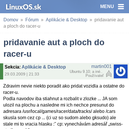
MENU
Domov
Fórum
Aplikácie & Desktop
pridavanie aut
a ploch do racer-u
pridavanie aut a ploch do
racer-u
martin001
Sekcia
:
Aplikácie & Desktop
Ubuntu 9.10; a iné..
29.03.2009 | 21:33
Používateľ
Zdravim nevie niekto poradit ako pridat vozidla a ostatne do
racer-u.
Podla navodov iba stiahnut a rozbalit v zlozke ... JA som
ulozil na plochu a nasledne mi ich nechce presunut do
adresara /usr/local/games/racer/data/tracks/ alebo /cars
skusla som cez cp ... (ci uz so sudom alebo gksudo) ale
stale mi to vracia hlasku :" cp: vynechávám adresář „swiss-