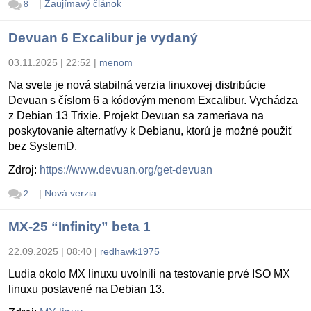
|
Zaujímavý článok
8
Devuan 6 Excalibur je vydaný
03.11.2025 | 22:52
|
menom
Na svete je nová stabilná verzia linuxovej distribúcie
Devuan s číslom 6 a kódovým menom Excalibur. Vychádza
z Debian 13 Trixie. Projekt Devuan sa zameriava na
poskytovanie alternatívy k Debianu, ktorú je možné použiť
bez SystemD.
Zdroj:
https://www.devuan.org/get-devuan
|
Nová verzia
2
MX-25 “Infinity” beta 1
22.09.2025 | 08:40
|
redhawk1975
Ludia okolo MX linuxu uvolnili na testovanie prvé ISO MX
linuxu postavené na Debian 13.