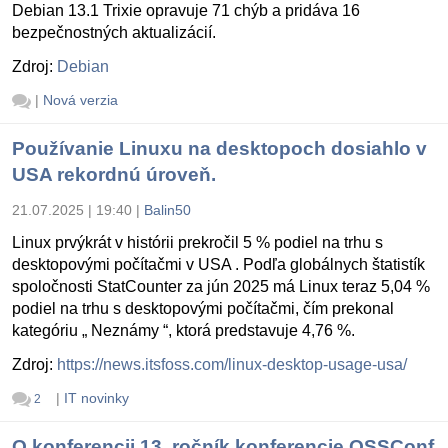
Debian 13.1 Trixie opravuje 71 chýb a pridáva 16
bezpečnostných aktualizácií.
Zdroj:
Debian
|
Nová verzia
Používanie Linuxu na desktopoch dosiahlo v
USA rekordnú úroveň.
21.07.2025 | 19:40
|
Balin50
Linux prvýkrát v histórii prekročil 5 % podiel na trhu s
desktopovými počítačmi v USA . Podľa globálnych štatistík
spoločnosti StatCounter za jún 2025 má Linux teraz 5,04 %
podiel na trhu s desktopovými počítačmi, čím prekonal
kategóriu „ Neznámy “, ktorá predstavuje 4,76 %.
Zdroj:
https://news.itsfoss.com/linux-desktop-usage-usa/
|
IT novinky
2
O konferencii 13. ročník konferencie OSSConf