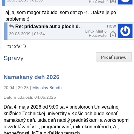
30.03.2009 | 01:30
Používateľ
aj jaj som magor zabudol som dat cp -r ... takze je po
probleme ;)
new
Re: pridavanie aut a ploch do racer-u
Linux Mint 6
30.03.2009 | 01:34
Používateľ
tar xfv :D
Správy
Pridať správu
Namakaný deň 2026
20.04 | 20:25
|
Miroslav Bendík
Dátum udalosti:
04.05.2026
Dňa 4. mája 2026 od 9:00 sa v priestoroch Univerzitnej
knižnice Technickej univerzity v Košiciach bude konať
namakaný deň, teda deň nabitý prednáškami a workshopmi
o vzdelávaní v IT, programovaní, mikrokontroléroch, AI,
bezpečnosti, IoT a o ďalších témach.