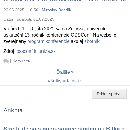
26.06.2025 | 16:50
|
Miroslav Bendík
Dátum udalosti:
01.07.2025
V dňoch 1. – 3. júla 2025 sa na Žilinskej univerzite
uskutoční 13. ročník konferencie OSSConf. Na webe je
zverejnený
program konferencie
ako aj
zborník
.
Zdroj:
ossconf.fri.uniza.sk
|
Komunita
Ďalšie
Všetky udalosti
Pridať správu
Anketa
Stretli ste sa s open-source stratégiou Bitka o