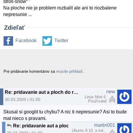
stroll-snow“ "
Na ploche nie je problem rozbalit ale ani to riozbalene
nepresunie ...
Zdieľať
Facebook
Twitter
Pre pridávanie komentárov sa
musíte prihlásiť
.
new
Re: pridavanie aut a ploch do racer-u
Linux Mint 6
30.03.2009 | 01:00
Používateľ
Skusal si googlit tu chybu? A nic ti nepresunie? Asi to bude
mat nieco s pravami.
martin001
Re: pridavanie aut a ploch do racer-u
Ubuntu 9.10; a iné..