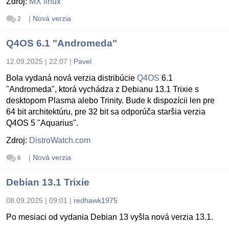
Zdroj:
MX linux
|
Nová verzia
2
Q4OS 6.1 "Andromeda"
12.09.2025 | 22:07
|
Pavel
Bola vydaná nová verzia distribúcie
Q4OS
6.1
"Andromeda", ktorá vychádza z Debianu 13.1 Trixie s
desktopom Plasma alebo Trinity. Bude k dispozícii len pre
64 bit architektúru, pre 32 bit sa odporúča staršia verzia
Q4OS 5 "Aquarius".
Zdroj:
DistroWatch.com
|
Nová verzia
6
Debian 13.1 Trixie
08.09.2025 | 09:01
|
redhawk1975
Po mesiaci od vydania Debian 13 vyšla nová verzia 13.1.