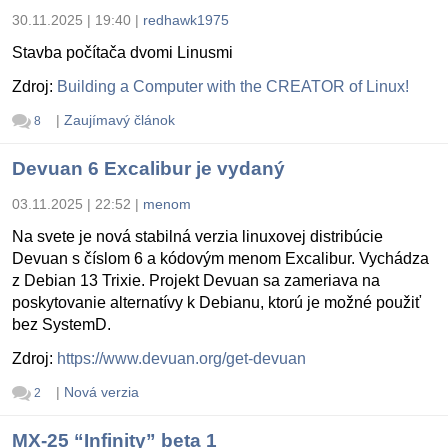
30.11.2025 | 19:40
|
redhawk1975
Stavba počítača dvomi Linusmi
Zdroj:
Building a Computer with the CREATOR of Linux!
|
Zaujímavý článok
8
Devuan 6 Excalibur je vydaný
03.11.2025 | 22:52
|
menom
Na svete je nová stabilná verzia linuxovej distribúcie
Devuan s číslom 6 a kódovým menom Excalibur. Vychádza
z Debian 13 Trixie. Projekt Devuan sa zameriava na
poskytovanie alternatívy k Debianu, ktorú je možné použiť
bez SystemD.
Zdroj:
https://www.devuan.org/get-devuan
|
Nová verzia
2
MX-25 “Infinity” beta 1