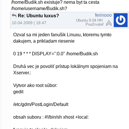
/home/Budik.sh existuje? nema byt ta cesta
/home/username/Budik.sh?
ferinooo
Re: Ubuntu luxus?
Ubuntu 8.04 HH
10.04.2009 | 18:47
Používateľ
Ozval sa mi jeden fanušik Linuxu, ktoremu tymto
dakujem, a prikladam riesenie
0 19 * * * DISPLAY=":0.0" /home/Budik.sh
Druhá vec je povoliť prístup lokálnym spojeniam na
Xserver.:
Vytvor ako root súbor:
gedit
/etc/gdm/PostLogin/Default
obsah suboru : #!/bin/sh xhost +local: