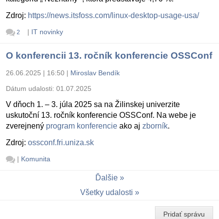
Zdroj:
https://news.itsfoss.com/linux-desktop-usage-usa/
|
IT novinky
2
O konferencii 13. ročník konferencie OSSConf
26.06.2025 | 16:50
|
Miroslav Bendík
Dátum udalosti:
01.07.2025
V dňoch 1. – 3. júla 2025 sa na Žilinskej univerzite
uskutoční 13. ročník konferencie OSSConf. Na webe je
zverejnený
program konferencie
ako aj
zborník
.
Zdroj:
ossconf.fri.uniza.sk
|
Komunita
Ďalšie
Všetky udalosti
Pridať správu