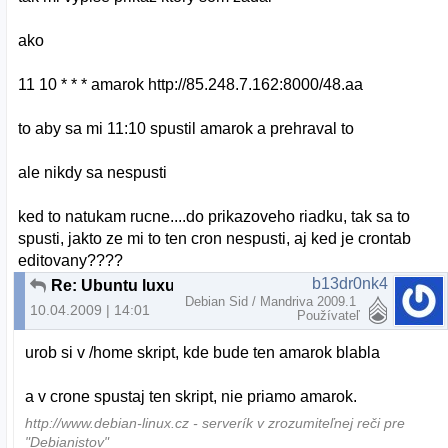
ako
11 10 * * * amarok http://85.248.7.162:8000/48.aa
to aby sa mi 11:10 spustil amarok a prehraval to
ale nikdy sa nespusti
ked to natukam rucne....do prikazoveho riadku, tak sa to
spusti, jakto ze mi to ten cron nespusti, aj ked je crontab
editovany????
b13dr0nk4
Re: Ubuntu luxus?
Debian Sid / Mandriva 2009.1
10.04.2009 | 14:01
Používateľ
urob si v /home skript, kde bude ten amarok blabla
a v crone spustaj ten skript, nie priamo amarok.
http://www.debian-linux.cz - serverík v zrozumiteľnej reči pre
"Debianistov"