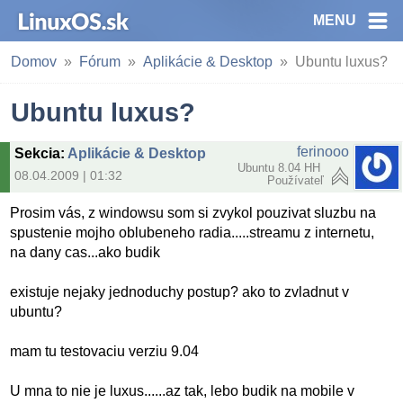
MENU
Domov
Fórum
Aplikácie & Desktop
Ubuntu luxus?
Ubuntu luxus?
ferinooo
Sekcia
:
Aplikácie & Desktop
Ubuntu 8.04 HH
08.04.2009 | 01:32
Používateľ
Prosim vás, z windowsu som si zvykol pouzivat sluzbu na
spustenie mojho oblubeneho radia.....streamu z internetu,
na dany cas...ako budik
existuje nejaky jednoduchy postup? ako to zvladnut v
ubuntu?
mam tu testovaciu verziu 9.04
U mna to nie je luxus......az tak, lebo budik na mobile v