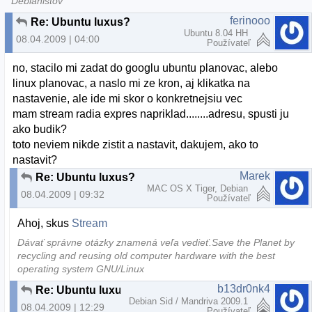
"Debianistov"
ferinooo
Re: Ubuntu luxus?
Ubuntu 8.04 HH
08.04.2009 | 04:00
Používateľ
no, stacilo mi zadat do googlu ubuntu planovac, alebo
linux planovac, a naslo mi ze kron, aj klikatka na
nastavenie, ale ide mi skor o konkretnejsiu vec
mam stream radia expres napriklad........adresu, spusti ju
ako budik?
toto neviem nikde zistit a nastavit, dakujem, ako to
nastavit?
Marek
Re: Ubuntu luxus?
MAC OS X Tiger, Debian
08.04.2009 | 09:32
Používateľ
Ahoj, skus
Stream
Dávať správne otázky znamená veľa vedieť.Save the Planet by
recycling and reusing old computer hardware with the best
operating system GNU/Linux
b13dr0nk4
Re: Ubuntu luxus?
Debian Sid / Mandriva 2009.1
08.04.2009 | 12:29
Používateľ