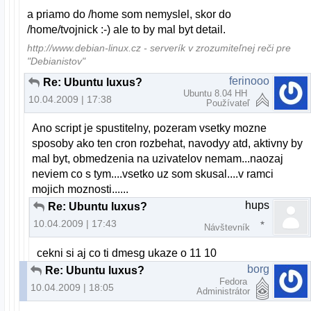
a priamo do /home som nemyslel, skor do
/home/tvojnick :-) ale to by mal byt detail.
http://www.debian-linux.cz - serverík v zrozumiteľnej reči pre
"Debianistov"
ferinooo
Re: Ubuntu luxus?
Ubuntu 8.04 HH
10.04.2009 | 17:38
Používateľ
Ano script je spustitelny, pozeram vsetky mozne
sposoby ako ten cron rozbehat, navodyy atd, aktivny by
mal byt, obmedzenia na uzivatelov nemam...naozaj
neviem co s tym....vsetko uz som skusal....v ramci
mojich moznosti......
hups
Re: Ubuntu luxus?
10.04.2009 | 17:43
Návštevník
cekni si aj co ti dmesg ukaze o 11 10
borg
Re: Ubuntu luxus?
Fedora
10.04.2009 | 18:05
Administrátor