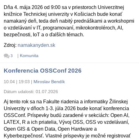
Dňa 4. mája 2026 od 9:00 sa v priestoroch Univerzitnej
knižnice Technickej univerzity v Košiciach bude konať
namakaný deň, teda deň nabitý prednáškami a workshopmi
o vzdelávaní v IT, programovaní, mikrokontroléroch, AI,
bezpečnosti, IoT a o ďalších témach.
Zdroj:
namakanyden.sk
|
Komunita
3
Konferencia OSSConf 2026
10.04 | 19:03
|
Miroslav Bendík
Dátum udalosti:
01.07.2026
Aj tento rok sa na Fakulte riadenia a informatiky Žilinskej
Univerzity v dňoch 1-3. júla 2026 bude konať konferencia
OSSConf. Príspevky budú zaradené v sekciách: Open AI,
LATEX, R a ich priatelia, Vývoj OSS, OSS vo vzdelávaní,
Open GIS & Open Data, Open Hardware a
Kyberbezpečnosť. Vlastné príspevky je možné registrovať