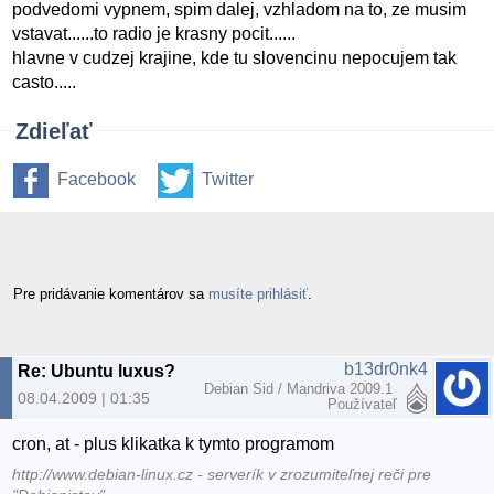
podvedomi vypnem, spim dalej, vzhladom na to, ze musim
vstavat......to radio je krasny pocit......
hlavne v cudzej krajine, kde tu slovencinu nepocujem tak
casto.....
Zdieľať
Facebook
Twitter
Pre pridávanie komentárov sa
musíte prihlásiť
.
b13dr0nk4
Re: Ubuntu luxus?
Debian Sid / Mandriva 2009.1
08.04.2009 | 01:35
Používateľ
cron, at - plus klikatka k tymto programom
http://www.debian-linux.cz - serverík v zrozumiteľnej reči pre