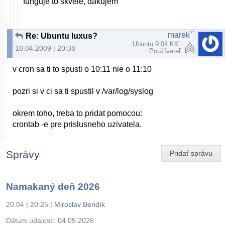
funguje to skvele, dakujem
marek``
Re: Ubuntu luxus?
Ubuntu 9.04 KK
10.04.2009 | 20:38
Používateľ
v cron sa ti to spusti o 10:11 nie o 11:10
pozri si v ci sa ti spustil v /var/log/syslog
okrem toho, treba to pridat pomocou:
crontab -e pre prislusneho uzivatela.
Správy
Pridať správu
Namakaný deň 2026
20.04 | 20:25
|
Miroslav Bendík
Dátum udalosti:
04.05.2026