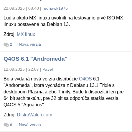
22.09.2025 | 08:40
|
redhawk1975
Ludia okolo MX linuxu uvolnili na testovanie prvé ISO MX
linuxu postavené na Debian 13.
Zdroj:
MX linux
|
Nová verzia
2
Q4OS 6.1 "Andromeda"
12.09.2025 | 22:07
|
Pavel
Bola vydaná nová verzia distribúcie
Q4OS
6.1
"Andromeda", ktorá vychádza z Debianu 13.1 Trixie s
desktopom Plasma alebo Trinity. Bude k dispozícii len pre
64 bit architektúru, pre 32 bit sa odporúča staršia verzia
Q4OS 5 "Aquarius".
Zdroj:
DistroWatch.com
|
Nová verzia
6