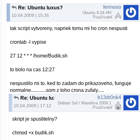
ferinooo
Re: Ubuntu luxus?
Ubuntu 8.04 HH
10.04.2009 | 15:35
Používateľ
tak script vytvoreny, napriek tomu mi ho cron nespusti
crontab -l vypise
27 12 * * * /home/Budik.sh
to bolo na cas 12:27
nespustilo mi to. ked to zadam do prikazoveho, funguje
normalne............som z toho crona zufaly.....
b13dr0nk4
Re: Ubuntu luxus?
Debian Sid / Mandriva 2009.1
10.04.2009 | 17:12
Používateľ
skript je spustitelny?
chmod +x budik.sh