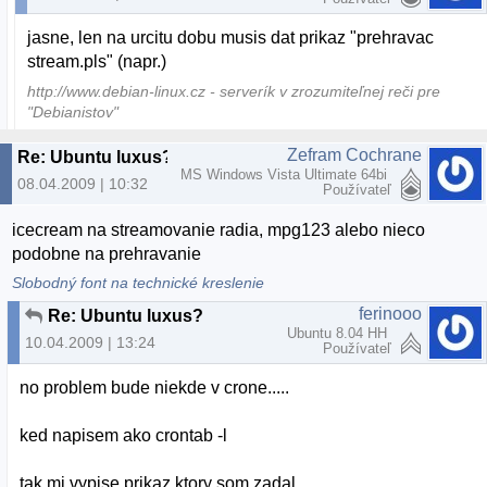
jasne, len na urcitu dobu musis dat prikaz "prehravac
stream.pls" (napr.)
http://www.debian-linux.cz - serverík v zrozumiteľnej reči pre
"Debianistov"
Zefram Cochrane
Re: Ubuntu luxus?
MS Windows Vista Ultimate 64bi
08.04.2009 | 10:32
Používateľ
icecream na streamovanie radia, mpg123 alebo nieco
podobne na prehravanie
Slobodný font na technické kreslenie
ferinooo
Re: Ubuntu luxus?
Ubuntu 8.04 HH
10.04.2009 | 13:24
Používateľ
no problem bude niekde v crone.....
ked napisem ako crontab -l
tak mi vypise prikaz ktory som zadal