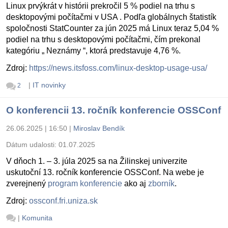
Linux prvýkrát v histórii prekročil 5 % podiel na trhu s
desktopovými počítačmi v USA . Podľa globálnych štatistík
spoločnosti StatCounter za jún 2025 má Linux teraz 5,04 %
podiel na trhu s desktopovými počítačmi, čím prekonal
kategóriu „ Neznámy “, ktorá predstavuje 4,76 %.
Zdroj:
https://news.itsfoss.com/linux-desktop-usage-usa/
|
IT novinky
2
O konferencii 13. ročník konferencie OSSConf
26.06.2025 | 16:50
|
Miroslav Bendík
Dátum udalosti:
01.07.2025
V dňoch 1. – 3. júla 2025 sa na Žilinskej univerzite
uskutoční 13. ročník konferencie OSSConf. Na webe je
zverejnený
program konferencie
ako aj
zborník
.
Zdroj:
ossconf.fri.uniza.sk
|
Komunita