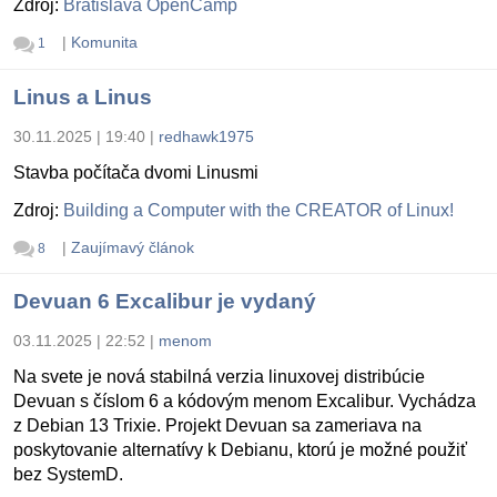
Zdroj:
Bratislava OpenCamp
|
Komunita
1
Linus a Linus
30.11.2025 | 19:40
|
redhawk1975
Stavba počítača dvomi Linusmi
Zdroj:
Building a Computer with the CREATOR of Linux!
|
Zaujímavý článok
8
Devuan 6 Excalibur je vydaný
03.11.2025 | 22:52
|
menom
Na svete je nová stabilná verzia linuxovej distribúcie
Devuan s číslom 6 a kódovým menom Excalibur. Vychádza
z Debian 13 Trixie. Projekt Devuan sa zameriava na
poskytovanie alternatívy k Debianu, ktorú je možné použiť
bez SystemD.