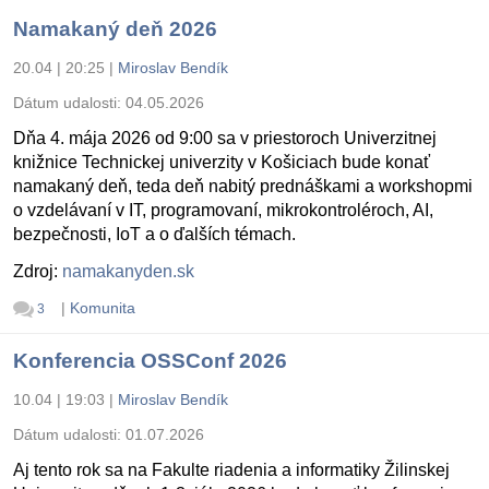
Namakaný deň 2026
20.04 | 20:25
|
Miroslav Bendík
Dátum udalosti:
04.05.2026
Dňa 4. mája 2026 od 9:00 sa v priestoroch Univerzitnej
knižnice Technickej univerzity v Košiciach bude konať
namakaný deň, teda deň nabitý prednáškami a workshopmi
o vzdelávaní v IT, programovaní, mikrokontroléroch, AI,
bezpečnosti, IoT a o ďalších témach.
Zdroj:
namakanyden.sk
|
Komunita
3
Konferencia OSSConf 2026
10.04 | 19:03
|
Miroslav Bendík
Dátum udalosti:
01.07.2026
Aj tento rok sa na Fakulte riadenia a informatiky Žilinskej