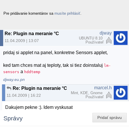
Pre pridávanie komentárov sa
musíte prihlásiť
.
djway
Re: Plugin na meranie °C
UBUNTU 8.10
11.04.2009 | 13:07
Používateľ
pridaj si applet na panel, konkretne Sensors applet,
ked tam chces mat aj teploty, tak si tiez doinstaluj
lm-
a
sensors
hddtemp
djway.eu.pn
marcel.h
Re: Plugin na meranie °C
Mint, KDE, Gnome
11.04.2009 | 16:22
Používateľ
Dakujem pekne :). Idem vyskusat
Správy
Pridať správu