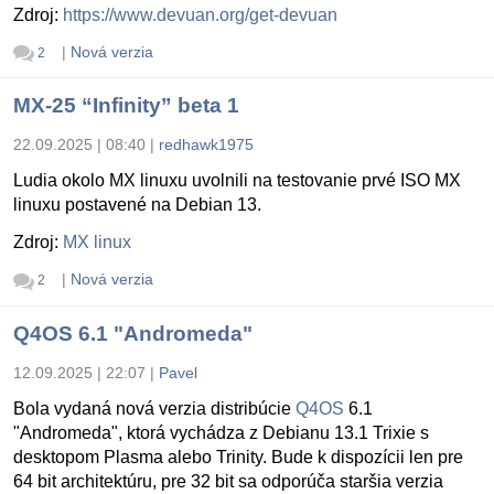
Zdroj:
https://www.devuan.org/get-devuan
|
Nová verzia
2
MX-25 “Infinity” beta 1
22.09.2025 | 08:40
|
redhawk1975
Ludia okolo MX linuxu uvolnili na testovanie prvé ISO MX
linuxu postavené na Debian 13.
Zdroj:
MX linux
|
Nová verzia
2
Q4OS 6.1 "Andromeda"
12.09.2025 | 22:07
|
Pavel
Bola vydaná nová verzia distribúcie
Q4OS
6.1
"Andromeda", ktorá vychádza z Debianu 13.1 Trixie s
desktopom Plasma alebo Trinity. Bude k dispozícii len pre
64 bit architektúru, pre 32 bit sa odporúča staršia verzia