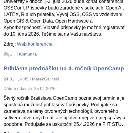
Univerzity v dňoch 1-3. júla 2026 bude konať konferencia
OSSConf. Príspevky budú zaradené v sekciách: Open AI,
LATEX, R a ich priatelia, Vývoj OSS, OSS vo vzdelávaní,
Open GIS & Open Data, Open Hardware a
Kyberbezpečnosť. Vlastné príspevky je možné registrovať
do 10. júna 2026. Tešíme sa na Vašu návštevu.
Zdroj:
Web konferencie
|
Komunita
1
Prihláste prednášku na 4. ročník OpenCamp
24.01 | 14:45
|
MarekGalinski
Dátum udalosti:
25.04.2026
Štvrtý ročník Bratislava OpenCamp pozná svoj termín a je
spustená možnosť prihlasovať príspevky. Podujatie sa
zameriava na témy otvorených technológii, otvoreného
softvéru, otvorených dát, ale aj otvorenej verejnej správy a
podobne. Podujatie sa uskutoční 25.4.2026 na FIIT STU.