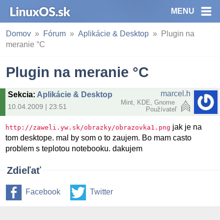
MENU
Domov
Fórum
Aplikácie & Desktop
Plugin na
meranie °C
Plugin na meranie °C
marcel.h
Sekcia
:
Aplikácie & Desktop
Mint, KDE, Gnome
10.04.2009 | 23:51
Používateľ
jak je na
http://zaweli.yw.sk/obrazky/obrazovka1.png
tom desktope. mal by som o to zaujem. Bo mam casto
problem s teplotou notebooku. dakujem
Zdieľať
Facebook
Twitter