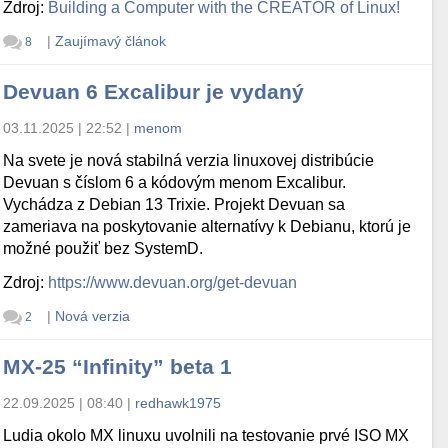
Zdroj:
Building a Computer with the CREATOR of Linux!
|
Zaujímavý článok
8
Devuan 6 Excalibur je vydaný
03.11.2025 | 22:52
|
menom
Na svete je nová stabilná verzia linuxovej distribúcie
Devuan s číslom 6 a kódovým menom Excalibur.
Vychádza z Debian 13 Trixie. Projekt Devuan sa
zameriava na poskytovanie alternatívy k Debianu, ktorú je
možné použiť bez SystemD.
Zdroj:
https://www.devuan.org/get-devuan
|
Nová verzia
2
MX-25 “Infinity” beta 1
22.09.2025 | 08:40
|
redhawk1975
Ludia okolo MX linuxu uvolnili na testovanie prvé ISO MX