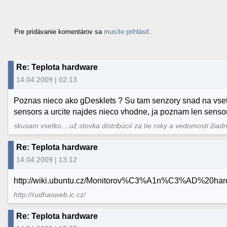
Pre pridávanie komentárov sa
musíte prihlásiť
.
Re: Teplota hardware
14.04.2009 | 02:13
Poznas nieco ako gDesklets ? Su tam senzory snad na vsetko.
sensors a urcite najdes nieco vhodne, ja poznam len sensors-
skusam vsetko....už stovka distribúcií za tie roky a vedomosti žiad
Re: Teplota hardware
14.04.2009 | 13:12
http://wiki.ubuntu.cz/Monitorov%C3%A1n%C3%AD%20har
http://rudhasweb.ic.cz/
Re: Teplota hardware