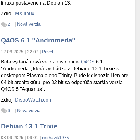
linuxu postavené na Debian 13.
Zdroj:
MX linux
|
Nová verzia
2
Q4OS 6.1 "Andromeda"
12.09.2025 | 22:07
|
Pavel
Bola vydaná nová verzia distribúcie
Q4OS
6.1
"Andromeda", ktorá vychádza z Debianu 13.1 Trixie s
desktopom Plasma alebo Trinity. Bude k dispozícii len pre
64 bit architektúru, pre 32 bit sa odporúča staršia verzia
Q4OS 5 "Aquarius".
Zdroj:
DistroWatch.com
|
Nová verzia
6
Debian 13.1 Trixie
08.09.2025 | 09:01
|
redhawk1975