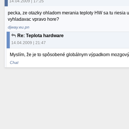
14.04.2009 | 17:25
pecka, ze otazky ohladom merania teploty HW sa tu riesia u
vyhladavac vpravo hore?
djway.eu.pn
Re: Teplota hardware
14.04.2009 | 21:47
Myslím, že je to spôsobené globálnym výpadkom mozgový
Chat