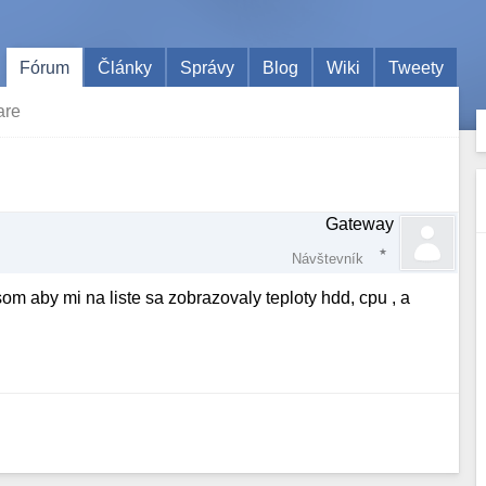
Fórum
Články
Správy
Blog
Wiki
Tweety
are
Gateway
Návštevník
om aby mi na liste sa zobrazovaly teploty hdd, cpu , a