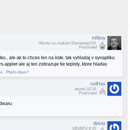
milboy
Ubuntu so znakom ElementaryOS
Používateľ
. ale ak to chces len na liste, tak vyhladaj v synaptiku
applet ale aj ten zobrazuje tie teploty, ktore hladas
ne..
Prečo linux?
rudHas
ubuntu 10.10
Používateľ
dwaru
djway
UBUNTU 8.10