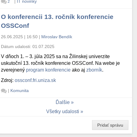
|
IT novinky
2
O konferencii 13. ročník konferencie
OSSConf
26.06.2025 | 16:50
|
Miroslav Bendík
Dátum udalosti:
01.07.2025
V dňoch 1. – 3. júla 2025 sa na Žilinskej univerzite
uskutoční 13. ročník konferencie OSSConf. Na webe je
zverejnený
program konferencie
ako aj
zborník
.
Zdroj:
ossconf.fri.uniza.sk
|
Komunita
Ďalšie
Všetky udalosti
Pridať správu