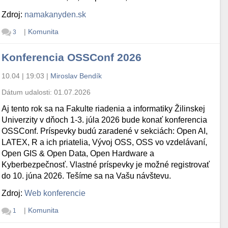
Zdroj:
namakanyden.sk
|
Komunita
3
Konferencia OSSConf 2026
10.04 | 19:03
|
Miroslav Bendík
Dátum udalosti:
01.07.2026
Aj tento rok sa na Fakulte riadenia a informatiky Žilinskej
Univerzity v dňoch 1-3. júla 2026 bude konať konferencia
OSSConf. Príspevky budú zaradené v sekciách: Open AI,
LATEX, R a ich priatelia, Vývoj OSS, OSS vo vzdelávaní,
Open GIS & Open Data, Open Hardware a
Kyberbezpečnosť. Vlastné príspevky je možné registrovať
do 10. júna 2026. Tešíme sa na Vašu návštevu.
Zdroj:
Web konferencie
|
Komunita
1