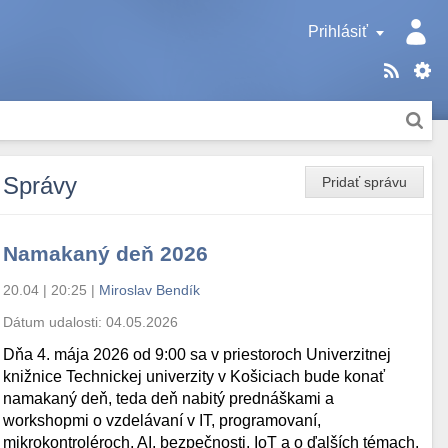
Prihlásiť
Správy
Pridať správu
Namakaný deň 2026
20.04 | 20:25
|
Miroslav Bendík
Dátum udalosti:
04.05.2026
Dňa 4. mája 2026 od 9:00 sa v priestoroch Univerzitnej
knižnice Technickej univerzity v Košiciach bude konať
namakaný deň, teda deň nabitý prednáškami a
workshopmi o vzdelávaní v IT, programovaní,
mikrokontroléroch, AI, bezpečnosti, IoT a o ďalších témach.