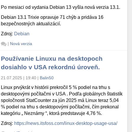
Po mesiaci od vydania Debian 13 vyšla nová verzia 13.1.
Debian 13.1 Trixie opravuje 71 chýb a pridáva 16
bezpečnostných aktualizácií.
Zdroj:
Debian
|
Nová verzia
Používanie Linuxu na desktopoch
dosiahlo v USA rekordnú úroveň.
21.07.2025 | 19:40
|
Balin50
Linux prvýkrát v histórii prekročil 5 % podiel na trhu s
desktopovými počítačmi v USA . Podľa globálnych štatistík
spoločnosti StatCounter za jún 2025 má Linux teraz 5,04
% podiel na trhu s desktopovými počítačmi, čím prekonal
kategóriu „ Neznámy “, ktorá predstavuje 4,76 %.
Zdroj:
https://news.itsfoss.com/linux-desktop-usage-usa/