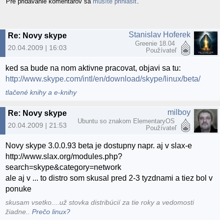
Pre pridávanie komentárov sa
musíte prihlásiť
.
Stanislav Hoferek
Re: Novy skype
Greenie 18.04
20.04.2009 | 16:03
Používateľ
ked sa bude na nom aktivne pracovat, objavi sa tu:
http://www.skype.com/intl/en/download/skype/linux/beta/
tlačené knihy a e-knihy
milboy
Re: Novy skype
Ubuntu so znakom ElementaryOS
20.04.2009 | 21:53
Používateľ
Novy skype 3.0.0.93 beta je dostupny napr. aj v slax-e
http://www.slax.org/modules.php?
search=skype&category=network
ale aj v ... to distro som skusal pred 2-3 tyzdnami a tiez bol v
ponuke
skusam vsetko....už stovka distribúcií za tie roky a vedomosti
žiadne..
Prečo linux?