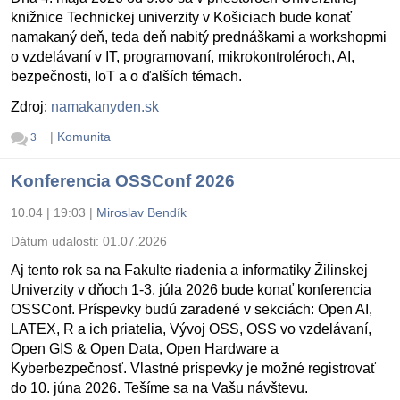
knižnice Technickej univerzity v Košiciach bude konať
namakaný deň, teda deň nabitý prednáškami a workshopmi
o vzdelávaní v IT, programovaní, mikrokontroléroch, AI,
bezpečnosti, IoT a o ďalších témach.
Zdroj:
namakanyden.sk
|
Komunita
3
Konferencia OSSConf 2026
10.04 | 19:03
|
Miroslav Bendík
Dátum udalosti:
01.07.2026
Aj tento rok sa na Fakulte riadenia a informatiky Žilinskej
Univerzity v dňoch 1-3. júla 2026 bude konať konferencia
OSSConf. Príspevky budú zaradené v sekciách: Open AI,
LATEX, R a ich priatelia, Vývoj OSS, OSS vo vzdelávaní,
Open GIS & Open Data, Open Hardware a
Kyberbezpečnosť. Vlastné príspevky je možné registrovať
do 10. júna 2026. Tešíme sa na Vašu návštevu.