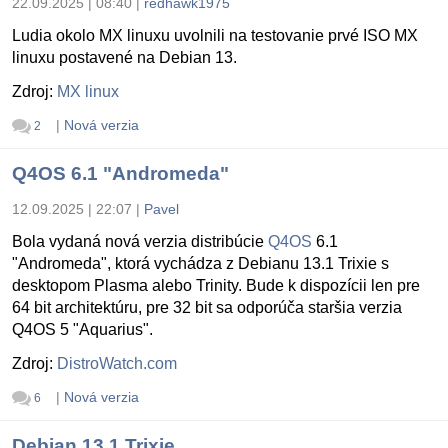
22.09.2025 | 08:40
|
redhawk1975
Ludia okolo MX linuxu uvolnili na testovanie prvé ISO MX
linuxu postavené na Debian 13.
Zdroj:
MX linux
|
Nová verzia
2
Q4OS 6.1 "Andromeda"
12.09.2025 | 22:07
|
Pavel
Bola vydaná nová verzia distribúcie
Q4OS
6.1
"Andromeda", ktorá vychádza z Debianu 13.1 Trixie s
desktopom Plasma alebo Trinity. Bude k dispozícii len pre
64 bit architektúru, pre 32 bit sa odporúča staršia verzia
Q4OS 5 "Aquarius".
Zdroj:
DistroWatch.com
|
Nová verzia
6
Debian 13.1 Trixie