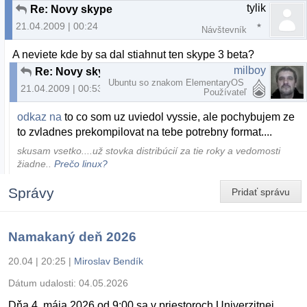
tylik
Re: Novy skype
21.04.2009 | 00:24
Návštevník
A neviete kde by sa dal stiahnut ten skype 3 beta?
milboy
Re: Novy skype
Ubuntu so znakom ElementaryOS
21.04.2009 | 00:53
Používateľ
odkaz na
to co som uz uviedol vyssie, ale pochybujem ze
to zvladnes prekompilovat na tebe potrebny format....
skusam vsetko....už stovka distribúcií za tie roky a vedomosti
žiadne..
Prečo linux?
Správy
Pridať správu
Namakaný deň 2026
20.04 | 20:25
|
Miroslav Bendík
Dátum udalosti:
04.05.2026
Dňa 4. mája 2026 od 9:00 sa v priestoroch Univerzitnej