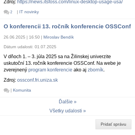
Zdroj:
https://news.itsfoss.com/linux-desktop-usage-usa/
|
IT novinky
2
O konferencii 13. ročník konferencie OSSConf
26.06.2025 | 16:50
|
Miroslav Bendík
Dátum udalosti:
01.07.2025
V dňoch 1. – 3. júla 2025 sa na Žilinskej univerzite
uskutoční 13. ročník konferencie OSSConf. Na webe je
zverejnený
program konferencie
ako aj
zborník
.
Zdroj:
ossconf.fri.uniza.sk
|
Komunita
Ďalšie
Všetky udalosti
Pridať správu