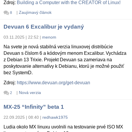
Zdroj:
Building a Computer with the CREATOR of Linux!
|
Zaujímavý článok
8
Devuan 6 Excalibur je vydaný
03.11.2025 | 22:52
|
menom
Na svete je nová stabilná verzia linuxovej distribúcie
Devuan s číslom 6 a kódovým menom Excalibur. Vychádza
z Debian 13 Trixie. Projekt Devuan sa zameriava na
poskytovanie alternatívy k Debianu, ktorú je možné použiť
bez SystemD.
Zdroj:
https://www.devuan.org/get-devuan
|
Nová verzia
2
MX-25 “Infinity” beta 1
22.09.2025 | 08:40
|
redhawk1975
Ludia okolo MX linuxu uvolnili na testovanie prvé ISO MX