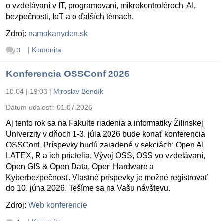
o vzdelávaní v IT, programovaní, mikrokontroléroch, AI,
bezpečnosti, IoT a o ďalších témach.
Zdroj:
namakanyden.sk
|
Komunita
3
Konferencia OSSConf 2026
10.04 | 19:03
|
Miroslav Bendík
Dátum udalosti:
01.07.2026
Aj tento rok sa na Fakulte riadenia a informatiky Žilinskej
Univerzity v dňoch 1-3. júla 2026 bude konať konferencia
OSSConf. Príspevky budú zaradené v sekciách: Open AI,
LATEX, R a ich priatelia, Vývoj OSS, OSS vo vzdelávaní,
Open GIS & Open Data, Open Hardware a
Kyberbezpečnosť. Vlastné príspevky je možné registrovať
do 10. júna 2026. Tešíme sa na Vašu návštevu.
Zdroj:
Web konferencie