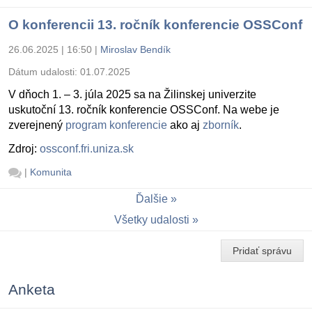
O konferencii 13. ročník konferencie OSSConf
26.06.2025 | 16:50
|
Miroslav Bendík
Dátum udalosti:
01.07.2025
V dňoch 1. – 3. júla 2025 sa na Žilinskej univerzite
uskutoční 13. ročník konferencie OSSConf. Na webe je
zverejnený
program konferencie
ako aj
zborník
.
Zdroj:
ossconf.fri.uniza.sk
|
Komunita
Ďalšie
Všetky udalosti
Pridať správu
Anketa