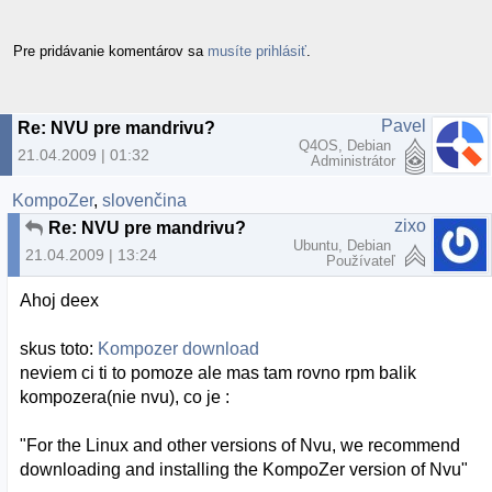
Pre pridávanie komentárov sa
musíte prihlásiť
.
Pavel
Re: NVU pre mandrivu?
Q4OS, Debian
21.04.2009 | 01:32
Administrátor
KompoZer
,
slovenčina
zixo
Re: NVU pre mandrivu?
Ubuntu, Debian
21.04.2009 | 13:24
Používateľ
Ahoj deex
skus toto:
Kompozer download
neviem ci ti to pomoze ale mas tam rovno rpm balik
kompozera(nie nvu), co je :
"For the Linux and other versions of Nvu, we recommend
downloading and installing the KompoZer version of Nvu"