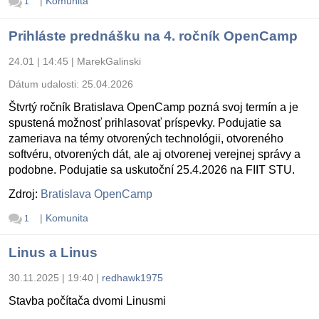
|
Komunita
1
Prihláste prednášku na 4. ročník OpenCamp
24.01 | 14:45
|
MarekGalinski
Dátum udalosti:
25.04.2026
Štvrtý ročník Bratislava OpenCamp pozná svoj termín a je
spustená možnosť prihlasovať príspevky. Podujatie sa
zameriava na témy otvorených technológii, otvoreného
softvéru, otvorených dát, ale aj otvorenej verejnej správy a
podobne. Podujatie sa uskutoční 25.4.2026 na FIIT STU.
Zdroj:
Bratislava OpenCamp
|
Komunita
1
Linus a Linus
30.11.2025 | 19:40
|
redhawk1975
Stavba počítača dvomi Linusmi