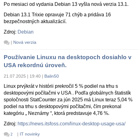
Po mesiaci od vydania Debian 13 vyšla nová verzia 13.1.
Debian 13.1 Trixie opravuje 71 chýb a pridáva 16
bezpečnostných aktualizácií.
Zdroj:
Debian
|
Nová verzia
Používanie Linuxu na desktopoch dosiahlo v
USA rekordnú úroveň.
21.07.2025 | 19:40
|
Balin50
Linux prvýkrát v histórii prekročil 5 % podiel na trhu s
desktopovými počítačmi v USA . Podľa globálnych štatistík
spoločnosti StatCounter za jún 2025 má Linux teraz 5,04 %
podiel na trhu s desktopovými počítačmi, čím prekonal
kategóriu „ Neznámy “, ktorá predstavuje 4,76 %.
Zdroj:
https://news.itsfoss.com/linux-desktop-usage-usa/
|
IT novinky
2