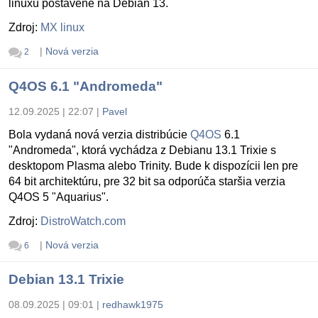
linuxu postavené na Debian 13.
Zdroj:
MX linux
|
Nová verzia
2
Q4OS 6.1 "Andromeda"
12.09.2025 | 22:07
|
Pavel
Bola vydaná nová verzia distribúcie
Q4OS
6.1
"Andromeda", ktorá vychádza z Debianu 13.1 Trixie s
desktopom Plasma alebo Trinity. Bude k dispozícii len pre
64 bit architektúru, pre 32 bit sa odporúča staršia verzia
Q4OS 5 "Aquarius".
Zdroj:
DistroWatch.com
|
Nová verzia
6
Debian 13.1 Trixie
08.09.2025 | 09:01
|
redhawk1975