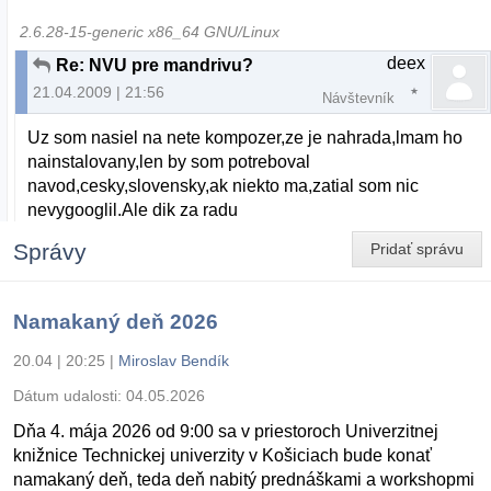
2.6.28-15-generic x86_64 GNU/Linux
deex
Re: NVU pre mandrivu?
21.04.2009 | 21:56
Návštevník
Uz som nasiel na nete kompozer,ze je nahrada,lmam ho
nainstalovany,len by som potreboval
navod,cesky,slovensky,ak niekto ma,zatial som nic
nevygooglil.Ale dik za radu
Správy
Pridať správu
Namakaný deň 2026
20.04 | 20:25
|
Miroslav Bendík
Dátum udalosti:
04.05.2026
Dňa 4. mája 2026 od 9:00 sa v priestoroch Univerzitnej
knižnice Technickej univerzity v Košiciach bude konať
namakaný deň, teda deň nabitý prednáškami a workshopmi