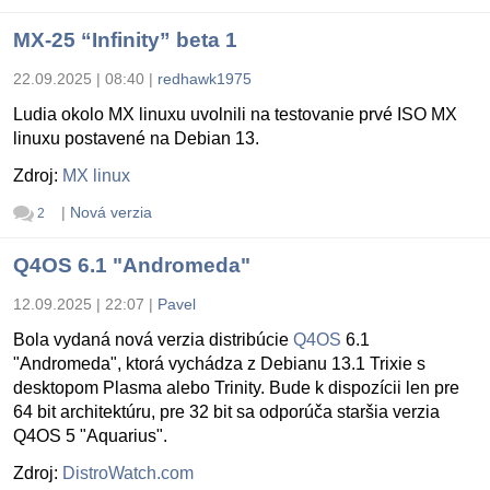
MX-25 “Infinity” beta 1
22.09.2025 | 08:40
|
redhawk1975
Ludia okolo MX linuxu uvolnili na testovanie prvé ISO MX
linuxu postavené na Debian 13.
Zdroj:
MX linux
|
Nová verzia
2
Q4OS 6.1 "Andromeda"
12.09.2025 | 22:07
|
Pavel
Bola vydaná nová verzia distribúcie
Q4OS
6.1
"Andromeda", ktorá vychádza z Debianu 13.1 Trixie s
desktopom Plasma alebo Trinity. Bude k dispozícii len pre
64 bit architektúru, pre 32 bit sa odporúča staršia verzia
Q4OS 5 "Aquarius".
Zdroj:
DistroWatch.com