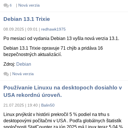
|
Nová verzia
6
Debian 13.1 Trixie
08.09.2025 | 09:01
|
redhawk1975
Po mesiaci od vydania Debian 13 vyšla nová verzia 13.1.
Debian 13.1 Trixie opravuje 71 chýb a pridáva 16
bezpečnostných aktualizácií.
Zdroj:
Debian
|
Nová verzia
Používanie Linuxu na desktopoch dosiahlo v
USA rekordnú úroveň.
21.07.2025 | 19:40
|
Balin50
Linux prvýkrát v histórii prekročil 5 % podiel na trhu s
desktopovými počítačmi v USA . Podľa globálnych štatistík
spoločnosti StatCounter za jún 2025 má Linux teraz 5,04 %