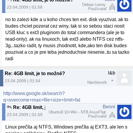
Debian Lenny
23.04.2009 | 01:58
Používateľ
no to zalezi kde a u koho chces ten ext. disk vyuzivat. ak to
budes chciet pozerat cez winy, tak si so sebou staci nosit
USB kluc s ext3 pluginom do total commandera (ale je to
read-only). ak na linuxoch, tak ext3 alebo NTFS cez ntfs-
3g...tazko radit, ty musis zhodnotit, kde,ako ten disk budes
pouzivat a co je pre teba jednoduchsie riesenie..tu sa tazko
radi
l&b
Re: 4GB limit, je to možné?
23.04.2009 | 01:54
Návštevník
http://www.google.sk/search?
q=overcome+max+file+size+limit+fat
Benni
Re: 4GB limit, je to možné?
Ubuntu9.10+Win - NTB AsusF5gl
23.04.2009 | 01:59
Používateľ
Linux prečíta aj NTFS, Windows prečíta aj EXT3, ale len s