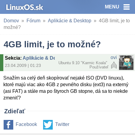
MENU
Domov
Fórum
Aplikácie & Desktop
4GB limit, je to
možné?
4GB limit, je to možné?
ovi
Sekcia
:
Aplikácie & Desktop
Ubuntu 9.10 "Karmic Koala"
23.04.2009 | 01:23
Používateľ
Snažím sa celý deň skopírovať nejaké ISO (DVD linuxu),
ktoré majú viac ako 4GB z pevného disku (ext3) na externý
(asi FAT) a stále ma po štyroch GB stopne, dá sa to niekde
zmeniť?
Zdieľať
Facebook
Twitter