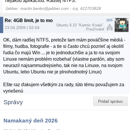
nejakou aplikáciou. Radšej NTFS.
Jabber: martin.benko@jabber.com - icq: 422703828
ovi
Re: 4GB limit, je to možné?
Ubuntu 9.10 "Karmic Koala"
23.04.2009 | 02:04
Používateľ
OK, dám radšej NTFS, pretože tam mám poväčšine médiá -
filmy, hudba, fotografie - a tie si často chcú pozrieť aj okolití
ľudia čo majú Win ... je to jednoduchšie a ja to na svojom
Linuxe nemám problém rozbehať (vlastne pardón, aby som
neurazil najsammudrejsieho, tak nie na Linuxe, na svojom
Ubuntu, lebo Ubuntu nie je plnohodnotný Linux)
Ešte raz ďakujem všetkým za rady, túto tému považujem za
vyriešenú
Správy
Pridať správu
Namakaný deň 2026