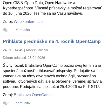
Open GIS & Open Data, Open Hardware a
Kyberbezpečnosť. Vlastné príspevky je možné registrovať
do 10. júna 2026. Tešíme sa na Vašu návštevu.
Zdroj:
Web konferencie
|
Komunita
1
Prihláste prednášku na 4. ročník OpenCamp
24.01 | 14:45
|
MarekGalinski
Dátum udalosti:
25.04.2026
Štvrtý ročník Bratislava OpenCamp pozná svoj termín a je
spustená možnosť prihlasovať príspevky. Podujatie sa
zameriava na témy otvorených technológii, otvoreného
softvéru, otvorených dát, ale aj otvorenej verejnej správy a
podobne. Podujatie sa uskutoční 25.4.2026 na FIIT STU.
Zdroj:
Bratislava OpenCamp
|
Komunita
1