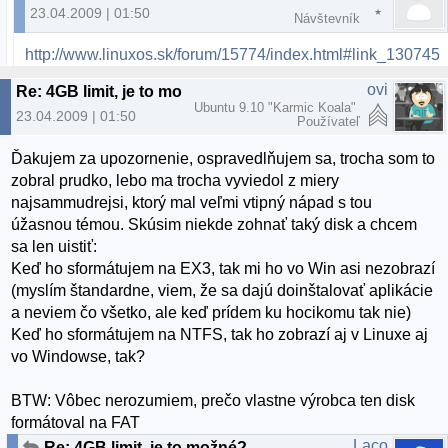
23.04.2009 | 01:50
Návštevník
http://www.linuxos.sk/forum/15774/index.html#link_130745
ovi
Re: 4GB limit, je to možné?
Ubuntu 9.10 "Karmic Koala"
23.04.2009 | 01:50
Používateľ
Ďakujem za upozornenie, ospravedlňujem sa, trocha som to
zobral prudko, lebo ma trocha vyviedol z miery
najsammudrejsi, ktorý mal veľmi vtipný nápad s tou
úžasnou témou. Skúsim niekde zohnať taký disk a chcem
sa len uistiť:
Keď ho sformátujem na EX3, tak mi ho vo Win asi nezobrazí
(myslím štandardne, viem, že sa dajú doinštalovať aplikácie
a neviem čo všetko, ale keď prídem ku hocikomu tak nie)
Keď ho sformátujem na NTFS, tak ho zobrazí aj v Linuxe aj
vo Windowse, tak?
BTW: Vôbec nerozumiem, prečo vlastne výrobca ten disk
formátoval na FAT
Laco
Re: 4GB limit, je to možné?