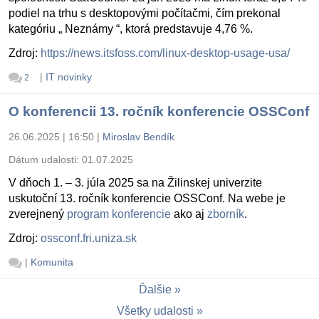
podiel na trhu s desktopovými počítačmi, čím prekonal
kategóriu „ Neznámy “, ktorá predstavuje 4,76 %.
Zdroj:
https://news.itsfoss.com/linux-desktop-usage-usa/
|
IT novinky
2
O konferencii 13. ročník konferencie OSSConf
26.06.2025 | 16:50
|
Miroslav Bendík
Dátum udalosti:
01.07.2025
V dňoch 1. – 3. júla 2025 sa na Žilinskej univerzite
uskutoční 13. ročník konferencie OSSConf. Na webe je
zverejnený
program konferencie
ako aj
zborník
.
Zdroj:
ossconf.fri.uniza.sk
|
Komunita
Ďalšie
Všetky udalosti