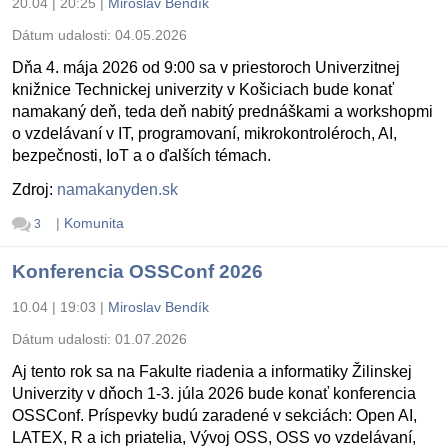
20.04 | 20:25
|
Miroslav Bendík
Dátum udalosti:
04.05.2026
Dňa 4. mája 2026 od 9:00 sa v priestoroch Univerzitnej
knižnice Technickej univerzity v Košiciach bude konať
namakaný deň, teda deň nabitý prednáškami a workshopmi
o vzdelávaní v IT, programovaní, mikrokontroléroch, AI,
bezpečnosti, IoT a o ďalších témach.
Zdroj:
namakanyden.sk
|
Komunita
3
Konferencia OSSConf 2026
10.04 | 19:03
|
Miroslav Bendík
Dátum udalosti:
01.07.2026
Aj tento rok sa na Fakulte riadenia a informatiky Žilinskej
Univerzity v dňoch 1-3. júla 2026 bude konať konferencia
OSSConf. Príspevky budú zaradené v sekciách: Open AI,
LATEX, R a ich priatelia, Vývoj OSS, OSS vo vzdelávaní,