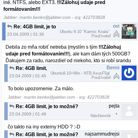
iné. NTFS, alebo EXT3.
!!!Zálohuj udaje pred
formátovaním!!!
Jabber: martin.benko@jabber.com - icq: 422703828
ovi
Re: 4GB limit, je to možné?
Ubuntu 9.10 "Karmic Koala"
23.04.2009 | 01:36
Používateľ
Debila zo mňa robiť netreba (myslím s tým
!!!Zálohuj
udaje pred formátovaním!!!
), ale kam dám tých 500GB?
Ďakujem za radu, narozdiel od niekoho, kto si robí srandu
Benni
Re: 4GB limit, je to možné?
Ubuntu9.10+Win - NTB AsusF5gl
23.04.2009 | 01:45
Používateľ
To bolo upozornenie. Za málo.
Jabber: martin.benko@jabber.com - icq: 422703828
pejta
Re: 4GB limit, je to možné?
23.04.2009 | 01:48
Návštevník
čo takto na iny externy HDD ? :-D
najsammudrejsi
Re: 4GB limit, je to možné?