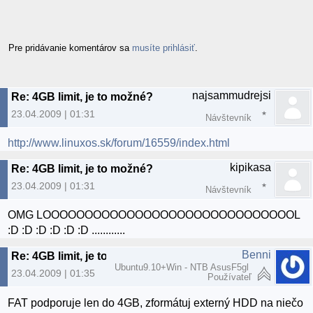
Pre pridávanie komentárov sa
musíte prihlásiť
.
najsammudrejsi
Re: 4GB limit, je to možné?
23.04.2009 | 01:31
Návštevník
http://www.linuxos.sk/forum/16559/index.html
kipikasa
Re: 4GB limit, je to možné?
23.04.2009 | 01:31
Návštevník
OMG LOOOOOOOOOOOOOOOOOOOOOOOOOOOOOOL
:D :D :D :D :D :D ............
Benni
Re: 4GB limit, je to možné?
Ubuntu9.10+Win - NTB AsusF5gl
23.04.2009 | 01:35
Používateľ
FAT podporuje len do 4GB, zformátuj externý HDD na niečo