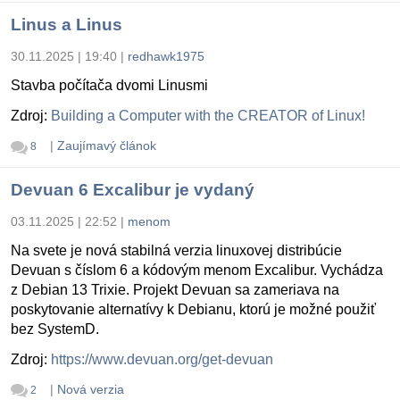
Linus a Linus
30.11.2025 | 19:40
|
redhawk1975
Stavba počítača dvomi Linusmi
Zdroj:
Building a Computer with the CREATOR of Linux!
|
Zaujímavý článok
8
Devuan 6 Excalibur je vydaný
03.11.2025 | 22:52
|
menom
Na svete je nová stabilná verzia linuxovej distribúcie
Devuan s číslom 6 a kódovým menom Excalibur. Vychádza
z Debian 13 Trixie. Projekt Devuan sa zameriava na
poskytovanie alternatívy k Debianu, ktorú je možné použiť
bez SystemD.
Zdroj:
https://www.devuan.org/get-devuan
|
Nová verzia
2