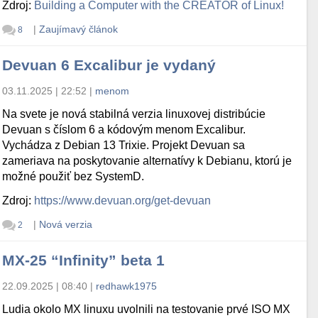
Zdroj:
Building a Computer with the CREATOR of Linux!
|
Zaujímavý článok
8
Devuan 6 Excalibur je vydaný
03.11.2025 | 22:52
|
menom
Na svete je nová stabilná verzia linuxovej distribúcie
Devuan s číslom 6 a kódovým menom Excalibur.
Vychádza z Debian 13 Trixie. Projekt Devuan sa
zameriava na poskytovanie alternatívy k Debianu, ktorú je
možné použiť bez SystemD.
Zdroj:
https://www.devuan.org/get-devuan
|
Nová verzia
2
MX-25 “Infinity” beta 1
22.09.2025 | 08:40
|
redhawk1975
Ludia okolo MX linuxu uvolnili na testovanie prvé ISO MX