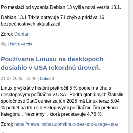
Po mesiaci od vydania Debian 13 vyšla nová verzia 13.1.
Debian 13.1 Trixie opravuje 71 chýb a pridáva 16
bezpečnostných aktualizácií.
Zdroj:
Debian
|
Nová verzia
Používanie Linuxu na desktopoch
dosiahlo v USA rekordnú úroveň.
21.07.2025 | 19:40
|
Balin50
Linux prvýkrát v histórii prekročil 5 % podiel na trhu s
desktopovými počítačmi v USA . Podľa globálnych štatistík
spoločnosti StatCounter za jún 2025 má Linux teraz 5,04
% podiel na trhu s desktopovými počítačmi, čím prekonal
kategóriu „ Neznámy “, ktorá predstavuje 4,76 %.
Zdroj:
https://news.itsfoss.com/linux-desktop-usage-usa/