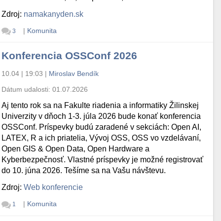
Zdroj:
namakanyden.sk
|
Komunita
3
Konferencia OSSConf 2026
10.04 | 19:03
|
Miroslav Bendík
Dátum udalosti:
01.07.2026
Aj tento rok sa na Fakulte riadenia a informatiky Žilinskej
Univerzity v dňoch 1-3. júla 2026 bude konať konferencia
OSSConf. Príspevky budú zaradené v sekciách: Open AI,
LATEX, R a ich priatelia, Vývoj OSS, OSS vo vzdelávaní,
Open GIS & Open Data, Open Hardware a
Kyberbezpečnosť. Vlastné príspevky je možné registrovať
do 10. júna 2026. Tešíme sa na Vašu návštevu.
Zdroj:
Web konferencie
|
Komunita
1