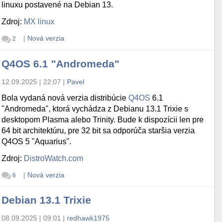
linuxu postavené na Debian 13.
Zdroj:
MX linux
|
Nová verzia
2
Q4OS 6.1 "Andromeda"
12.09.2025 | 22:07
|
Pavel
Bola vydaná nová verzia distribúcie
Q4OS
6.1
"Andromeda", ktorá vychádza z Debianu 13.1 Trixie s
desktopom Plasma alebo Trinity. Bude k dispozícii len pre
64 bit architektúru, pre 32 bit sa odporúča staršia verzia
Q4OS 5 "Aquarius".
Zdroj:
DistroWatch.com
|
Nová verzia
6
Debian 13.1 Trixie
08.09.2025 | 09:01
|
redhawk1975