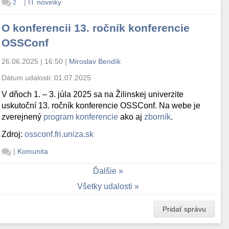
|
IT novinky
2
O konferencii 13. ročník konferencie
OSSConf
26.06.2025 | 16:50
|
Miroslav Bendík
Dátum udalosti:
01.07.2025
V dňoch 1. – 3. júla 2025 sa na Žilinskej univerzite
uskutoční 13. ročník konferencie OSSConf. Na webe je
zverejnený
program konferencie
ako aj
zborník
.
Zdroj:
ossconf.fri.uniza.sk
|
Komunita
Ďalšie
Všetky udalosti
Pridať správu