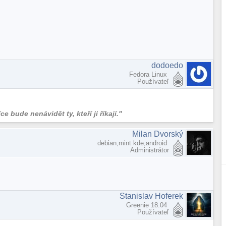
dodoedo
Fedora Linux
Používateľ
 bude nenávidět ty, kteří ji říkají."
Milan Dvorský
debian,mint kde,android
Administrátor
Stanislav Hoferek
Greenie 18.04
Používateľ