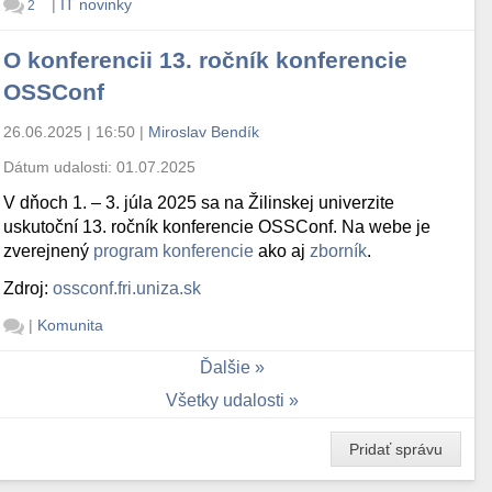
|
IT novinky
2
O konferencii 13. ročník konferencie
OSSConf
26.06.2025 | 16:50
|
Miroslav Bendík
Dátum udalosti:
01.07.2025
V dňoch 1. – 3. júla 2025 sa na Žilinskej univerzite
uskutoční 13. ročník konferencie OSSConf. Na webe je
zverejnený
program konferencie
ako aj
zborník
.
Zdroj:
ossconf.fri.uniza.sk
|
Komunita
Ďalšie
Všetky udalosti
Pridať správu