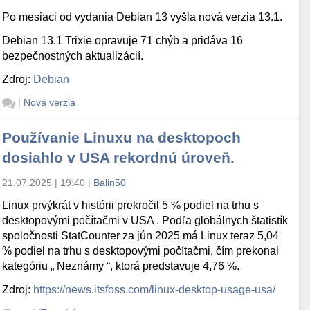
Po mesiaci od vydania Debian 13 vyšla nová verzia 13.1.
Debian 13.1 Trixie opravuje 71 chýb a pridáva 16
bezpečnostných aktualizácií.
Zdroj:
Debian
|
Nová verzia
Používanie Linuxu na desktopoch
dosiahlo v USA rekordnú úroveň.
21.07.2025 | 19:40
|
Balin50
Linux prvýkrát v histórii prekročil 5 % podiel na trhu s
desktopovými počítačmi v USA . Podľa globálnych štatistík
spoločnosti StatCounter za jún 2025 má Linux teraz 5,04
% podiel na trhu s desktopovými počítačmi, čím prekonal
kategóriu „ Neznámy “, ktorá predstavuje 4,76 %.
Zdroj:
https://news.itsfoss.com/linux-desktop-usage-usa/