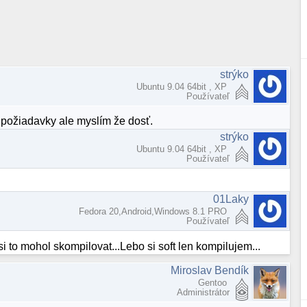
strýko
Ubuntu 9.04 64bit , XP
Používateľ
 požiadavky ale myslím že dosť.
strýko
Ubuntu 9.04 64bit , XP
Používateľ
01Laky
Fedora 20,Android,Windows 8.1 PRO
Používateľ
 to mohol skompilovat...Lebo si soft len kompilujem...
Miroslav Bendík
Gentoo
Administrátor