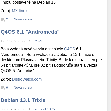
linuxu postavené na Debian 13.
Zdroj:
MX linux
|
Nová verzia
2
Q4OS 6.1 "Andromeda"
12.09.2025 | 22:07
|
Pavel
Bola vydaná nová verzia distribúcie
Q4OS
6.1
"Andromeda", ktorá vychádza z Debianu 13.1 Trixie s
desktopom Plasma alebo Trinity. Bude k dispozícii len pre
64 bit architektúru, pre 32 bit sa odporúča staršia verzia
Q4OS 5 "Aquarius".
Zdroj:
DistroWatch.com
|
Nová verzia
6
Debian 13.1 Trixie
08.09.2025 | 09:01
|
redhawk1975