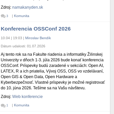
Zdroj:
namakanyden.sk
|
Komunita
3
Konferencia OSSConf 2026
10.04 | 19:03
|
Miroslav Bendík
Dátum udalosti:
01.07.2026
Aj tento rok sa na Fakulte riadenia a informatiky Žilinskej
Univerzity v dňoch 1-3. júla 2026 bude konať konferencia
OSSConf. Príspevky budú zaradené v sekciách: Open AI,
LATEX, R a ich priatelia, Vývoj OSS, OSS vo vzdelávaní,
Open GIS & Open Data, Open Hardware a
Kyberbezpečnosť. Vlastné príspevky je možné registrovať
do 10. júna 2026. Tešíme sa na Vašu návštevu.
Zdroj:
Web konferencie
|
Komunita
1