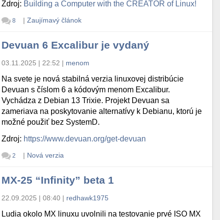
Zdroj:
Building a Computer with the CREATOR of Linux!
|
Zaujímavý článok
8
Devuan 6 Excalibur je vydaný
03.11.2025 | 22:52
|
menom
Na svete je nová stabilná verzia linuxovej distribúcie
Devuan s číslom 6 a kódovým menom Excalibur.
Vychádza z Debian 13 Trixie. Projekt Devuan sa
zameriava na poskytovanie alternatívy k Debianu, ktorú je
možné použiť bez SystemD.
Zdroj:
https://www.devuan.org/get-devuan
|
Nová verzia
2
MX-25 “Infinity” beta 1
22.09.2025 | 08:40
|
redhawk1975
Ludia okolo MX linuxu uvolnili na testovanie prvé ISO MX