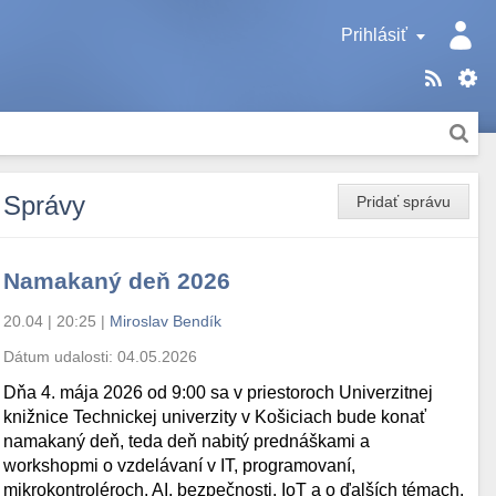
Prihlásiť
Správy
Pridať správu
Namakaný deň 2026
20.04 | 20:25
|
Miroslav Bendík
Dátum udalosti:
04.05.2026
Dňa 4. mája 2026 od 9:00 sa v priestoroch Univerzitnej
knižnice Technickej univerzity v Košiciach bude konať
namakaný deň, teda deň nabitý prednáškami a
workshopmi o vzdelávaní v IT, programovaní,
mikrokontroléroch, AI, bezpečnosti, IoT a o ďalších témach.