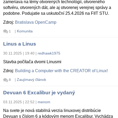
zameriava na témy otvorených technológii, otvoreného
softvéru, otvorených dát, ale aj otvorenej verejnej správy a
podobne. Podujatie sa uskutoční 25.4.2026 na FIIT STU.
Zdroj:
Bratislava OpenCamp
|
Komunita
1
Linus a Linus
30.11.2025 | 19:40
|
redhawk1975
Stavba počítača dvomi Linusmi
Zdroj:
Building a Computer with the CREATOR of Linux!
|
Zaujímavý článok
8
Devuan 6 Excalibur je vydaný
03.11.2025 | 22:52
|
menom
Na svete je nová stabilná verzia linuxovej distribúcie
Devuan s číslom 6 a kódovým menom Excalibur. Vychádza