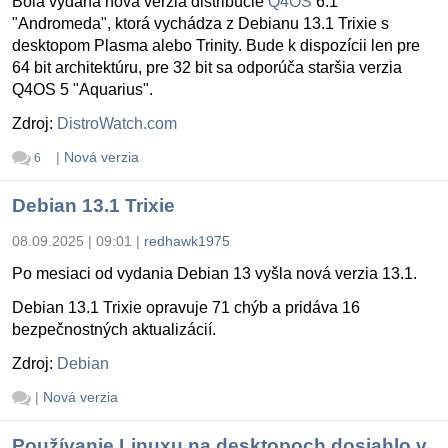
Bola vydaná nová verzia distribúcie
Q4OS
6.1
"Andromeda", ktorá vychádza z Debianu 13.1 Trixie s
desktopom Plasma alebo Trinity. Bude k dispozícii len pre
64 bit architektúru, pre 32 bit sa odporúča staršia verzia
Q4OS 5 "Aquarius".
Zdroj:
DistroWatch.com
|
Nová verzia
6
Debian 13.1 Trixie
08.09.2025 | 09:01
|
redhawk1975
Po mesiaci od vydania Debian 13 vyšla nová verzia 13.1.
Debian 13.1 Trixie opravuje 71 chýb a pridáva 16
bezpečnostných aktualizácií.
Zdroj:
Debian
|
Nová verzia
Používanie Linuxu na desktopoch dosiahlo v