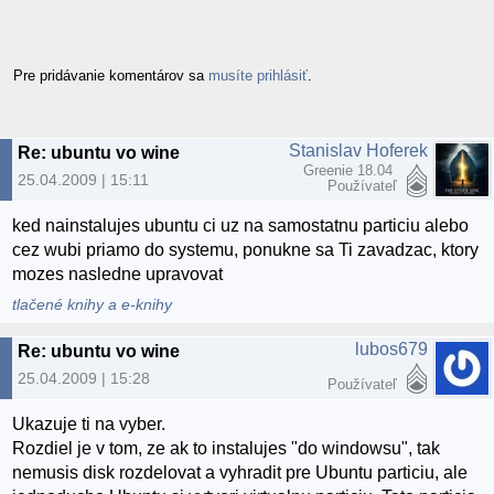
Pre pridávanie komentárov sa
musíte prihlásiť
.
Stanislav Hoferek
Re: ubuntu vo wine
Greenie 18.04
25.04.2009 | 15:11
Používateľ
ked nainstalujes ubuntu ci uz na samostatnu particiu alebo
cez wubi priamo do systemu, ponukne sa Ti zavadzac, ktory
mozes nasledne upravovat
tlačené knihy a e-knihy
lubos679
Re: ubuntu vo wine
25.04.2009 | 15:28
Používateľ
Ukazuje ti na vyber.
Rozdiel je v tom, ze ak to instalujes "do windowsu", tak
nemusis disk rozdelovat a vyhradit pre Ubuntu particiu, ale