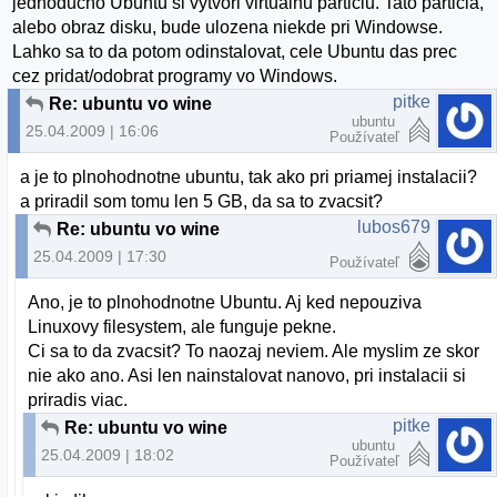
jednoducho Ubuntu si vytvori virtualnu particiu. Tato particia,
alebo obraz disku, bude ulozena niekde pri Windowse.
Lahko sa to da potom odinstalovat, cele Ubuntu das prec
cez pridat/odobrat programy vo Windows.
pitke
Re: ubuntu vo wine
ubuntu
25.04.2009 | 16:06
Používateľ
a je to plnohodnotne ubuntu, tak ako pri priamej instalacii?
a priradil som tomu len 5 GB, da sa to zvacsit?
lubos679
Re: ubuntu vo wine
25.04.2009 | 17:30
Používateľ
Ano, je to plnohodnotne Ubuntu. Aj ked nepouziva
Linuxovy filesystem, ale funguje pekne.
Ci sa to da zvacsit? To naozaj neviem. Ale myslim ze skor
nie ako ano. Asi len nainstalovat nanovo, pri instalacii si
priradis viac.
pitke
Re: ubuntu vo wine
ubuntu
25.04.2009 | 18:02
Používateľ