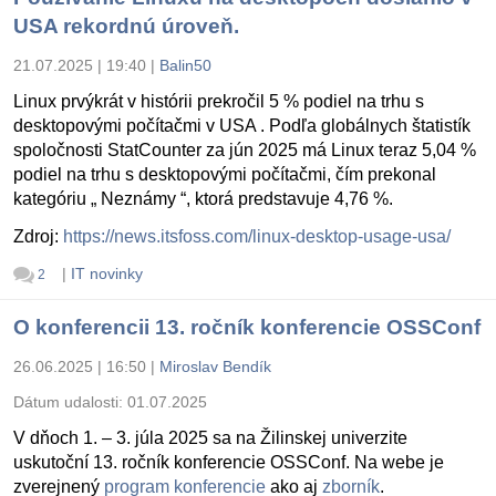
USA rekordnú úroveň.
21.07.2025 | 19:40
|
Balin50
Linux prvýkrát v histórii prekročil 5 % podiel na trhu s
desktopovými počítačmi v USA . Podľa globálnych štatistík
spoločnosti StatCounter za jún 2025 má Linux teraz 5,04 %
podiel na trhu s desktopovými počítačmi, čím prekonal
kategóriu „ Neznámy “, ktorá predstavuje 4,76 %.
Zdroj:
https://news.itsfoss.com/linux-desktop-usage-usa/
|
IT novinky
2
O konferencii 13. ročník konferencie OSSConf
26.06.2025 | 16:50
|
Miroslav Bendík
Dátum udalosti:
01.07.2025
V dňoch 1. – 3. júla 2025 sa na Žilinskej univerzite
uskutoční 13. ročník konferencie OSSConf. Na webe je
zverejnený
program konferencie
ako aj
zborník
.