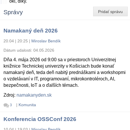
oki, diky.
Správy
Pridať správu
Namakaný deň 2026
20.04 | 20:25
|
Miroslav Bendík
Dátum udalosti:
04.05.2026
Dňa 4. mája 2026 od 9:00 sa v priestoroch Univerzitnej
knižnice Technickej univerzity v Košiciach bude konať
namakaný deň, teda deň nabitý prednáškami a workshopmi
o vzdelávaní v IT, programovaní, mikrokontroléroch, AI,
bezpečnosti, IoT a o ďalších témach.
Zdroj:
namakanyden.sk
|
Komunita
3
Konferencia OSSConf 2026
10.04 | 19:03
|
Miroslav Bendík