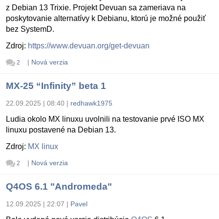
z Debian 13 Trixie. Projekt Devuan sa zameriava na
poskytovanie alternatívy k Debianu, ktorú je možné použiť
bez SystemD.
Zdroj:
https://www.devuan.org/get-devuan
|
Nová verzia
2
MX-25 “Infinity” beta 1
22.09.2025 | 08:40
|
redhawk1975
Ludia okolo MX linuxu uvolnili na testovanie prvé ISO MX
linuxu postavené na Debian 13.
Zdroj:
MX linux
|
Nová verzia
2
Q4OS 6.1 "Andromeda"
12.09.2025 | 22:07
|
Pavel