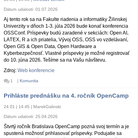
Dátum udalosti:
01.07.2026
Aj tento rok sa na Fakulte riadenia a informatiky Žilinskej
Univerzity v dňoch 1-3. júla 2026 bude konať konferencia
OSSConf. Príspevky budú zaradené v sekciách: Open AI,
LATEX, R a ich priatelia, Vývoj OSS, OSS vo vzdelávaní,
Open GIS & Open Data, Open Hardware a
Kyberbezpečnosť. Vlastné príspevky je možné registrovať
do 10. júna 2026. Tešíme sa na Vašu návštevu.
Zdroj:
Web konferencie
|
Komunita
1
Prihláste prednášku na 4. ročník OpenCamp
24.01 | 14:45
|
MarekGalinski
Dátum udalosti:
25.04.2026
Štvrtý ročník Bratislava OpenCamp pozná svoj termín a je
spustená možnosť prihlasovať príspevky. Podujatie sa