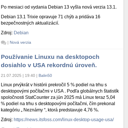
Po mesiaci od vydania Debian 13 vyšla nová verzia 13.1.
Debian 13.1 Trixie opravuje 71 chýb a pridáva 16
bezpečnostných aktualizácií.
Zdroj:
Debian
|
Nová verzia
Používanie Linuxu na desktopoch
dosiahlo v USA rekordnú úroveň.
21.07.2025 | 19:40
|
Balin50
Linux prvýkrát v histórii prekročil 5 % podiel na trhu s
desktopovými počítačmi v USA . Podľa globálnych štatistík
spoločnosti StatCounter za jún 2025 má Linux teraz 5,04
% podiel na trhu s desktopovými počítačmi, čím prekonal
kategóriu „ Neznámy “, ktorá predstavuje 4,76 %.
Zdroj:
https://news.itsfoss.com/linux-desktop-usage-usa/