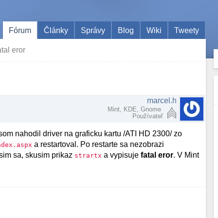
Fórum
Články
Správy
Blog
Wiki
Tweety
tal eror
marcel.h
Mint, KDE, Gnome
Používateľ
som nahodil driver na graficku kartu /ATI HD 2300/ zo
a restartoval. Po restarte sa nezobrazi
ndex.aspx
sim sa, skusim prikaz
a vypisuje
fatal eror
. V Mint
strartx