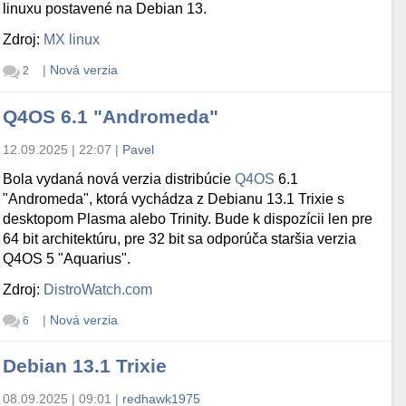
linuxu postavené na Debian 13.
Zdroj:
MX linux
|
Nová verzia
2
Q4OS 6.1 "Andromeda"
12.09.2025 | 22:07
|
Pavel
Bola vydaná nová verzia distribúcie
Q4OS
6.1
"Andromeda", ktorá vychádza z Debianu 13.1 Trixie s
desktopom Plasma alebo Trinity. Bude k dispozícii len pre
64 bit architektúru, pre 32 bit sa odporúča staršia verzia
Q4OS 5 "Aquarius".
Zdroj:
DistroWatch.com
|
Nová verzia
6
Debian 13.1 Trixie
08.09.2025 | 09:01
|
redhawk1975