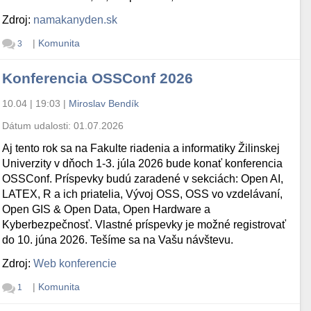
Zdroj:
namakanyden.sk
|
Komunita
3
Konferencia OSSConf 2026
10.04 | 19:03
|
Miroslav Bendík
Dátum udalosti:
01.07.2026
Aj tento rok sa na Fakulte riadenia a informatiky Žilinskej
Univerzity v dňoch 1-3. júla 2026 bude konať konferencia
OSSConf. Príspevky budú zaradené v sekciách: Open AI,
LATEX, R a ich priatelia, Vývoj OSS, OSS vo vzdelávaní,
Open GIS & Open Data, Open Hardware a
Kyberbezpečnosť. Vlastné príspevky je možné registrovať
do 10. júna 2026. Tešíme sa na Vašu návštevu.
Zdroj:
Web konferencie
|
Komunita
1