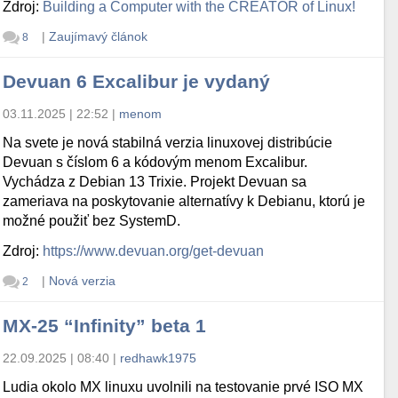
Zdroj:
Building a Computer with the CREATOR of Linux!
|
Zaujímavý článok
8
Devuan 6 Excalibur je vydaný
03.11.2025 | 22:52
|
menom
Na svete je nová stabilná verzia linuxovej distribúcie
Devuan s číslom 6 a kódovým menom Excalibur.
Vychádza z Debian 13 Trixie. Projekt Devuan sa
zameriava na poskytovanie alternatívy k Debianu, ktorú je
možné použiť bez SystemD.
Zdroj:
https://www.devuan.org/get-devuan
|
Nová verzia
2
MX-25 “Infinity” beta 1
22.09.2025 | 08:40
|
redhawk1975
Ludia okolo MX linuxu uvolnili na testovanie prvé ISO MX