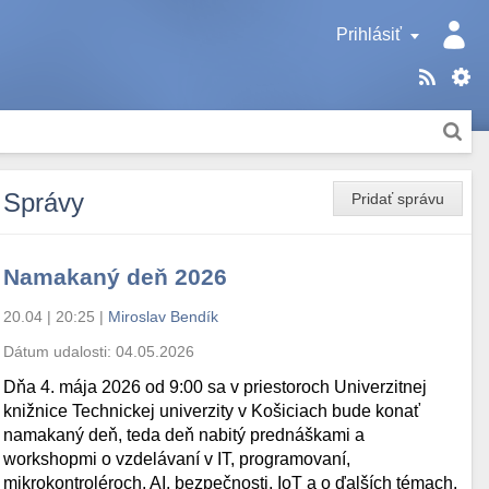
Prihlásiť
Správy
Pridať správu
Namakaný deň 2026
20.04 | 20:25
|
Miroslav Bendík
Dátum udalosti:
04.05.2026
Dňa 4. mája 2026 od 9:00 sa v priestoroch Univerzitnej
knižnice Technickej univerzity v Košiciach bude konať
namakaný deň, teda deň nabitý prednáškami a
workshopmi o vzdelávaní v IT, programovaní,
mikrokontroléroch, AI, bezpečnosti, IoT a o ďalších témach.