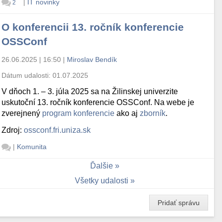
|
IT novinky
2
O konferencii 13. ročník konferencie
OSSConf
26.06.2025 | 16:50
|
Miroslav Bendík
Dátum udalosti:
01.07.2025
V dňoch 1. – 3. júla 2025 sa na Žilinskej univerzite
uskutoční 13. ročník konferencie OSSConf. Na webe je
zverejnený
program konferencie
ako aj
zborník
.
Zdroj:
ossconf.fri.uniza.sk
|
Komunita
Ďalšie
Všetky udalosti
Pridať správu