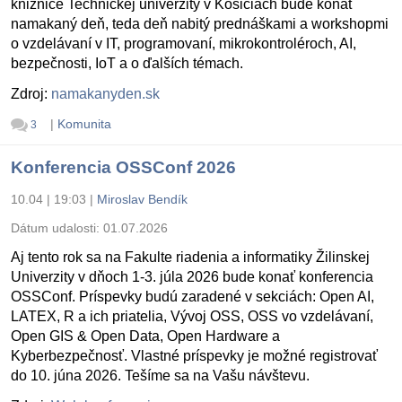
knižnice Technickej univerzity v Košiciach bude konať
namakaný deň, teda deň nabitý prednáškami a workshopmi
o vzdelávaní v IT, programovaní, mikrokontroléroch, AI,
bezpečnosti, IoT a o ďalších témach.
Zdroj:
namakanyden.sk
|
Komunita
3
Konferencia OSSConf 2026
10.04 | 19:03
|
Miroslav Bendík
Dátum udalosti:
01.07.2026
Aj tento rok sa na Fakulte riadenia a informatiky Žilinskej
Univerzity v dňoch 1-3. júla 2026 bude konať konferencia
OSSConf. Príspevky budú zaradené v sekciách: Open AI,
LATEX, R a ich priatelia, Vývoj OSS, OSS vo vzdelávaní,
Open GIS & Open Data, Open Hardware a
Kyberbezpečnosť. Vlastné príspevky je možné registrovať
do 10. júna 2026. Tešíme sa na Vašu návštevu.