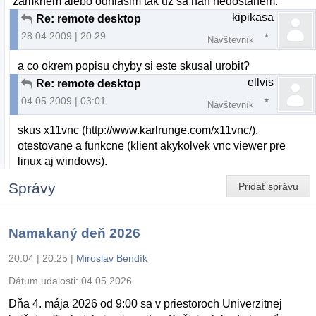
zamknem alebo odhlasim tak uz sa nan nedostanem.
kipikasa
Re: remote desktop
28.04.2009 | 20:29
Návštevník
a co okrem popisu chyby si este skusal urobit?
ellvis
Re: remote desktop
04.05.2009 | 03:01
Návštevník
skus x11vnc (http://www.karlrunge.com/x11vnc/),
otestovane a funkcne (klient akykolvek vnc viewer pre
linux aj windows).
Správy
Pridať správu
Namakaný deň 2026
20.04 | 20:25
|
Miroslav Bendík
Dátum udalosti:
04.05.2026
Dňa 4. mája 2026 od 9:00 sa v priestoroch Univerzitnej