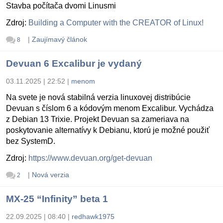
Stavba počítača dvomi Linusmi
Zdroj:
Building a Computer with the CREATOR of Linux!
|
Zaujímavý článok
8
Devuan 6 Excalibur je vydaný
03.11.2025 | 22:52
|
menom
Na svete je nová stabilná verzia linuxovej distribúcie
Devuan s číslom 6 a kódovým menom Excalibur. Vychádza
z Debian 13 Trixie. Projekt Devuan sa zameriava na
poskytovanie alternatívy k Debianu, ktorú je možné použiť
bez SystemD.
Zdroj:
https://www.devuan.org/get-devuan
|
Nová verzia
2
MX-25 “Infinity” beta 1
22.09.2025 | 08:40
|
redhawk1975