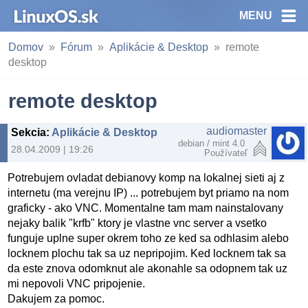
MENU
Domov
Fórum
Aplikácie & Desktop
remote
desktop
remote desktop
audiomaster
Sekcia
:
Aplikácie & Desktop
debian / mint 4.0
28.04.2009 | 19:26
Používateľ
Potrebujem ovladat debianovy komp na lokalnej sieti aj z
internetu (ma verejnu IP) ... potrebujem byt priamo na nom
graficky - ako VNC. Momentalne tam mam nainstalovany
nejaky balik "krfb" ktory je vlastne vnc server a vsetko
funguje uplne super okrem toho ze ked sa odhlasim alebo
locknem plochu tak sa uz nepripojim. Ked locknem tak sa
da este znova odomknut ale akonahle sa odopnem tak uz
mi nepovoli VNC pripojenie.
Dakujem za pomoc.