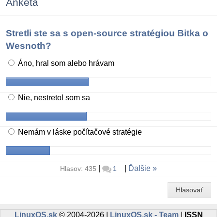
Anketa
Stretli ste sa s open-source stratégiou Bitka o
Wesnoth?
Áno, hral som alebo hrávam
Nie, nestretol som sa
Nemám v láske počítačové stratégie
|
|
Ďalšie
Hlasov: 435
1
Hlasovať
LinuxOS.sk
© 2004-2026 |
LinuxOS.sk - Team
|
ISSN