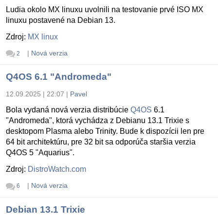
Ludia okolo MX linuxu uvolnili na testovanie prvé ISO MX
linuxu postavené na Debian 13.
Zdroj:
MX linux
|
Nová verzia
2
Q4OS 6.1 "Andromeda"
12.09.2025 | 22:07
|
Pavel
Bola vydaná nová verzia distribúcie
Q4OS
6.1
"Andromeda", ktorá vychádza z Debianu 13.1 Trixie s
desktopom Plasma alebo Trinity. Bude k dispozícii len pre
64 bit architektúru, pre 32 bit sa odporúča staršia verzia
Q4OS 5 "Aquarius".
Zdroj:
DistroWatch.com
|
Nová verzia
6
Debian 13.1 Trixie