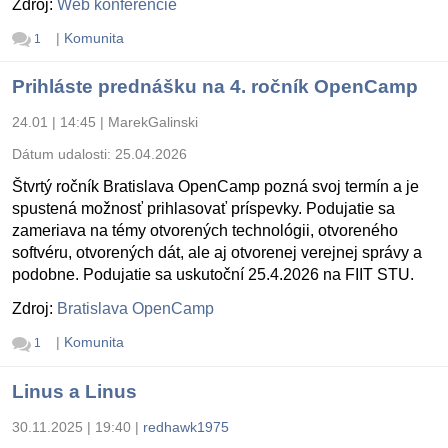
Zdroj:
Web konferencie
|
Komunita
1
Prihláste prednášku na 4. ročník OpenCamp
24.01 | 14:45
|
MarekGalinski
Dátum udalosti:
25.04.2026
Štvrtý ročník Bratislava OpenCamp pozná svoj termín a je
spustená možnosť prihlasovať príspevky. Podujatie sa
zameriava na témy otvorených technológii, otvoreného
softvéru, otvorených dát, ale aj otvorenej verejnej správy a
podobne. Podujatie sa uskutoční 25.4.2026 na FIIT STU.
Zdroj:
Bratislava OpenCamp
|
Komunita
1
Linus a Linus
30.11.2025 | 19:40
|
redhawk1975