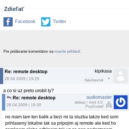
Zdieľať
Facebook
Twitter
Pre pridávanie komentárov sa
musíte prihlásiť
.
kipikasa
Re: remote desktop
28.04.2009 | 19:29
Návštevník
a co si uz preto urobil ty?
audiomaster
Re: remote desktop
debian / mint 4.0
28.04.2009 | 19:30
Používateľ
no mam tam ten balik a bezi mi ta sluzba takze ked som
prihlaseny lokalne tak sa pripojim aj remote ale ked ho