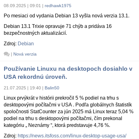
08.09.2025 | 09:01
|
redhawk1975
Po mesiaci od vydania Debian 13 vyšla nová verzia 13.1.
Debian 13.1 Trixie opravuje 71 chýb a pridáva 16
bezpečnostných aktualizácií.
Zdroj:
Debian
|
Nová verzia
Používanie Linuxu na desktopoch dosiahlo v
USA rekordnú úroveň.
21.07.2025 | 19:40
|
Balin50
Linux prvýkrát v histórii prekročil 5 % podiel na trhu s
desktopovými počítačmi v USA . Podľa globálnych štatistík
spoločnosti StatCounter za jún 2025 má Linux teraz 5,04 %
podiel na trhu s desktopovými počítačmi, čím prekonal
kategóriu „ Neznámy “, ktorá predstavuje 4,76 %.
Zdroj:
https://news.itsfoss.com/linux-desktop-usage-usa/