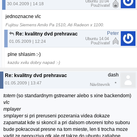
Ubuntu 10.04
30.04.2009 | 14:18
Používateľ
jednoznacne vlc
Fujitsu Siemens Amilo Pa 1510, Ati Radeon x 1100.
Peter
Re: kvalitny dvd prehravac
Ubuntu 14.04
01.05.2009 | 12:24
Používateľ
plne shlasim :-)
kazdu xvilu dobry napad :-)
dash
Re: kvalitny dvd prehravac
01.05.2009 | 13:47
Návštevník
totem
(so standardnym gstreamer alebo s xine backendom)
vlc
mplayer
smplayer
si pri preruseni pozerania videa dokaze
zapamatat kde si skoncil a pri dalsom otvoreni toho suboru
bude pokracovat presne na tom mieste, len ti trocha moze
vadit ze nepouziva gtk ale qt takze do ubuntu zatiahne