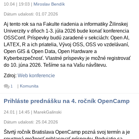
10.04 | 19:03
|
Miroslav Bendík
Dátum udalosti:
01.07.2026
Aj tento rok sa na Fakulte riadenia a informatiky Žilinskej
Univerzity v dňoch 1-3. júla 2026 bude konať konferencia
OSSConf. Príspevky budú zaradené v sekciách: Open AI,
LATEX, R a ich priatelia, Vývoj OSS, OSS vo vzdelávaní,
Open GIS & Open Data, Open Hardware a
Kyberbezpečnosť. Vlastné príspevky je možné registrovať
do 10. júna 2026. Tešíme sa na Vašu návštevu.
Zdroj:
Web konferencie
|
Komunita
1
Prihláste prednášku na 4. ročník OpenCamp
24.01 | 14:45
|
MarekGalinski
Dátum udalosti:
25.04.2026
Štvrtý ročník Bratislava OpenCamp pozná svoj termín a je
spustená možnosť prihlasovať príspevky. Podujatie sa