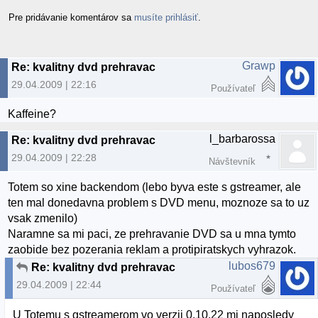
Pre pridávanie komentárov sa
musíte prihlásiť
.
Grawp
Re: kvalitny dvd prehravac
29.04.2009 | 22:16
Používateľ
Kaffeine?
l_barbarossa
Re: kvalitny dvd prehravac
29.04.2009 | 22:28
Návštevník
Totem so xine backendom (lebo byva este s gstreamer, ale
ten mal donedavna problem s DVD menu, moznoze sa to uz
vsak zmenilo)
Naramne sa mi paci, ze prehravanie DVD sa u mna tymto
zaobide bez pozerania reklam a protipiratskych vyhrazok.
lubos679
Re: kvalitny dvd prehravac
29.04.2009 | 22:44
Používateľ
U Totemu s gstreamerom vo verzii 0.10.22 mi naposledy