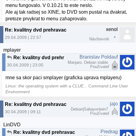
menu fungovalo. V 0.10.21 to este neslo.
Ale aj tak radsej so XINE, to DVD som pustal na dvakrat,
pretoze prvykrat to menu zahaprovalo.
xenol
Re: kvalitny dvd prehravac
29.04.2009 | 22:57
Návštevník
mplayer
Branislav Poldauf
Re: kvalitny dvd prehravac
Manjaro, Debian stable
30.04.2009 | 23:05
Používateľ
mne sa skor paci smplayer (graficka uprava mplayeru)
Linux: the operating system with a CLUE... Command Line User
Environment
jajo
Re: kvalitny dvd prehravac
Debian|Sabayon|win7
30.04.2009 | 09:11
Používateľ
LinDVD
Predrag
Re: kvalitny dvd prehravac