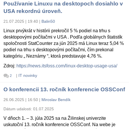
Používanie Linuxu na desktopoch dosiahlo v
USA rekordnú úroveň.
21.07.2025 | 19:40
|
Balin50
Linux prvýkrát v histórii prekročil 5 % podiel na trhu s
desktopovými počítačmi v USA . Podľa globálnych štatistík
spoločnosti StatCounter za jún 2025 má Linux teraz 5,04 %
podiel na trhu s desktopovými počítačmi, čím prekonal
kategóriu „ Neznámy “, ktorá predstavuje 4,76 %.
Zdroj:
https://news.itsfoss.com/linux-desktop-usage-usa/
|
IT novinky
2
O konferencii 13. ročník konferencie OSSConf
26.06.2025 | 16:50
|
Miroslav Bendík
Dátum udalosti:
01.07.2025
V dňoch 1. – 3. júla 2025 sa na Žilinskej univerzite
uskutoční 13. ročník konferencie OSSConf. Na webe je