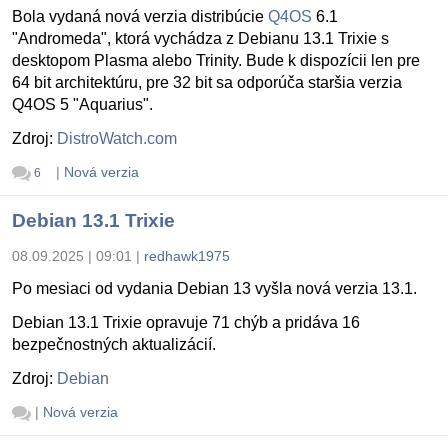
Bola vydaná nová verzia distribúcie
Q4OS
6.1
"Andromeda", ktorá vychádza z Debianu 13.1 Trixie s
desktopom Plasma alebo Trinity. Bude k dispozícii len pre
64 bit architektúru, pre 32 bit sa odporúča staršia verzia
Q4OS 5 "Aquarius".
Zdroj:
DistroWatch.com
|
Nová verzia
6
Debian 13.1 Trixie
08.09.2025 | 09:01
|
redhawk1975
Po mesiaci od vydania Debian 13 vyšla nová verzia 13.1.
Debian 13.1 Trixie opravuje 71 chýb a pridáva 16
bezpečnostných aktualizácií.
Zdroj:
Debian
|
Nová verzia