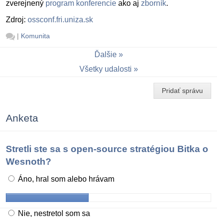
zverejnený
program konferencie
ako aj
zborník
.
Zdroj:
ossconf.fri.uniza.sk
|
Komunita
Ďalšie
Všetky udalosti
Pridať správu
Anketa
Stretli ste sa s open-source stratégiou Bitka o
Wesnoth?
Áno, hral som alebo hrávam
Nie, nestretol som sa