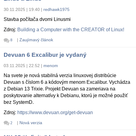
30.11.2025 | 19:40
|
redhawk1975
Stavba počítača dvomi Linusmi
Zdroj:
Building a Computer with the CREATOR of Linux!
|
Zaujímavý článok
8
Devuan 6 Excalibur je vydaný
03.11.2025 | 22:52
|
menom
Na svete je nová stabilná verzia linuxovej distribúcie
Devuan s číslom 6 a kódovým menom Excalibur. Vychádza
z Debian 13 Trixie. Projekt Devuan sa zameriava na
poskytovanie alternatívy k Debianu, ktorú je možné použiť
bez SystemD.
Zdroj:
https://www.devuan.org/get-devuan
|
Nová verzia
2