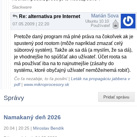
Slackware
Marián Sova
Re: alternativa pre Internet download manager
Ubuntu 10.10
07.05.2009 | 22:20
Používateľ
Pretože daný program má plné práva na čokoľvek ak je
spustený pod rootom (môže napríklad zmazať celý
súborový systém). Takže ak sa dá (a myslím, že sa dá),
je vhodnejšie ho spúšťať ako užívateľ. Účet roota sa
má používať iba na to najnutnejšie (zásahy do
systému, ktoré obyčajný užívateľ nemôže/nemá robiť).
Čo ťa nezabije, to ťa posilní |
Leták na propagáciu jabbera v
pdf
|
www.mikroprocesory.sk
Správy
Pridať správu
Namakaný deň 2026
20.04 | 20:25
|
Miroslav Bendík