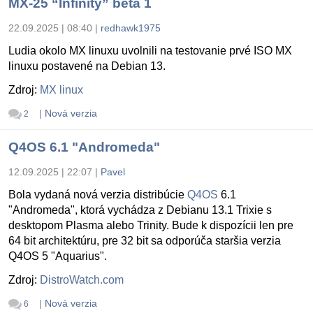
MX-25 “Infinity” beta 1
22.09.2025 | 08:40
|
redhawk1975
Ludia okolo MX linuxu uvolnili na testovanie prvé ISO MX
linuxu postavené na Debian 13.
Zdroj:
MX linux
|
Nová verzia
2
Q4OS 6.1 "Andromeda"
12.09.2025 | 22:07
|
Pavel
Bola vydaná nová verzia distribúcie
Q4OS
6.1
"Andromeda", ktorá vychádza z Debianu 13.1 Trixie s
desktopom Plasma alebo Trinity. Bude k dispozícii len pre
64 bit architektúru, pre 32 bit sa odporúča staršia verzia
Q4OS 5 "Aquarius".
Zdroj:
DistroWatch.com
|
Nová verzia
6