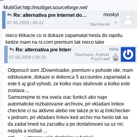
MultiGet http://multiget.sourceforge.net/
moskyt
Re: alternativa pre Internet download manager
07.05.2009 | 00:12
Návštevník
nieco klikacie co si dokaze zapamatat hesla do rapidu.
kedze mam na rs.com premium tak nieco take
ninu
Re: alternativa pre Internet download manager
Slackware, Android
07.05.2009 | 00:32
Používateľ
Odporucil som JDownloader, premium v pohode ide, mam
odskusane, dokaze si dokonca 5 accountov zapamatat a
este ti aj graf vyhodi, ze kolko mas stiahnute a kolko este
zostava ...
Samozrejme to ma ovela viac funkcii ako napr.
automaticke rozbalovanie archivov, pri vkladani linkov
checkne ci su aktivne alebo nie takze je to aj linkchecker
v jednom, pri vkladani linkov ked archiv ma heslo tak sa
da zadat hned na zaciatku a po dostahovani sa uz nic
nepyta a rozbali ...