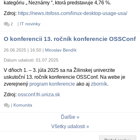
kategóriu „ Neznámy “, ktorá predstavuje 4,76 %.
Zdroj:
https://news.itsfoss.com/linux-desktop-usage-usa/
|
IT novinky
2
O konferencii 13. ročník konferencie OSSConf
26.06.2025 | 16:50
|
Miroslav Bendík
Dátum udalosti:
01.07.2025
V dňoch 1. – 3. júla 2025 sa na Žilinskej univerzite
uskutoční 13. ročník konferencie OSSConf. Na webe je
zverejnený
program konferencie
ako aj
zborník
.
Zdroj:
ossconf.fri.uniza.sk
|
Komunita
Ďalšie
Všetky udalosti