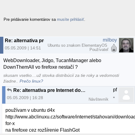
Pre pridávanie komentárov sa
musíte prihlásiť
.
milboy
Re: alternativa pre Internet download manager
Ubuntu so znakom ElementaryOS
05.05.2009 | 14:51
Používateľ
WebDownloader, Jidgo, TucanManager alebo
DownThemAll vo firefoxe nestačí ?
skusam vsetko....už stovka distribúcií za tie roky a vedomosti
žiadne..
Prečo linux?
pf
Re: alternativa pre Internet download manager
05.05.2009 | 16:28
Návštevník
používam v ubuntu d4x
http://www.abclinuxu.cz/software/internet/stahovani/downloa
for-x
na firefoxe cez rozšírenie FlashGot