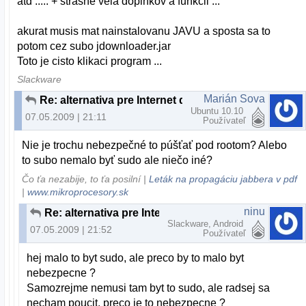
atd ..... + strasne vela doplnkov a funkcii ...
akurat musis mat nainstalovanu JAVU a sposta sa to
potom cez subo jdownloader.jar
Toto je cisto klikaci program ...
Slackware
Marián Sova
Re: alternativa pre Internet download manager
Ubuntu 10.10
07.05.2009 | 21:11
Používateľ
Nie je trochu nebezpečné to púšťať pod rootom? Alebo
to subo nemalo byť sudo ale niečo iné?
Čo ťa nezabije, to ťa posilní |
Leták na propagáciu jabbera v pdf
|
www.mikroprocesory.sk
ninu
Re: alternativa pre Internet download manager
Slackware, Android
07.05.2009 | 21:52
Používateľ
hej malo to byt sudo, ale preco by to malo byt
nebezpecne ?
Samozrejme nemusi tam byt to sudo, ale radsej sa
necham poucit, preco je to nebezpecne ?