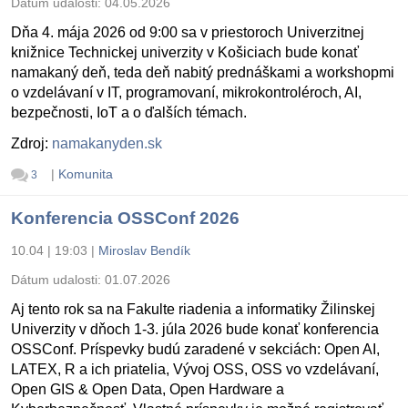
Dátum udalosti:
04.05.2026
Dňa 4. mája 2026 od 9:00 sa v priestoroch Univerzitnej
knižnice Technickej univerzity v Košiciach bude konať
namakaný deň, teda deň nabitý prednáškami a workshopmi
o vzdelávaní v IT, programovaní, mikrokontroléroch, AI,
bezpečnosti, IoT a o ďalších témach.
Zdroj:
namakanyden.sk
|
Komunita
3
Konferencia OSSConf 2026
10.04 | 19:03
|
Miroslav Bendík
Dátum udalosti:
01.07.2026
Aj tento rok sa na Fakulte riadenia a informatiky Žilinskej
Univerzity v dňoch 1-3. júla 2026 bude konať konferencia
OSSConf. Príspevky budú zaradené v sekciách: Open AI,
LATEX, R a ich priatelia, Vývoj OSS, OSS vo vzdelávaní,
Open GIS & Open Data, Open Hardware a