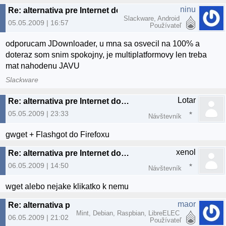
ninu
Re: alternativa pre Internet download manager
Slackware, Android
05.05.2009 | 16:57
Používateľ
odporucam JDownloader, u mna sa osvecil na 100% a
doteraz som snim spokojny, je multiplatformovy len treba
mat nahodenu JAVU
Slackware
Lotar
Re: alternativa pre Internet download manager
05.05.2009 | 23:33
Návštevník
gwget + Flashgot do Firefoxu
xenol
Re: alternativa pre Internet download manager
06.05.2009 | 14:50
Návštevník
wget alebo nejake klikatko k nemu
maor
Re: alternativa pre Internet download manager
Mint, Debian, Raspbian, LibreELEC
06.05.2009 | 21:02
Používateľ