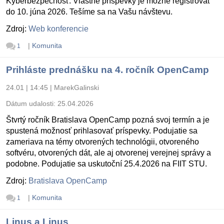
Kyberbezpečnosť. Vlastné príspevky je možné registrovať
do 10. júna 2026. Tešíme sa na Vašu návštevu.
Zdroj:
Web konferencie
|
Komunita
1
Prihláste prednášku na 4. ročník OpenCamp
24.01 | 14:45
|
MarekGalinski
Dátum udalosti:
25.04.2026
Štvrtý ročník Bratislava OpenCamp pozná svoj termín a je
spustená možnosť prihlasovať príspevky. Podujatie sa
zameriava na témy otvorených technológii, otvoreného
softvéru, otvorených dát, ale aj otvorenej verejnej správy a
podobne. Podujatie sa uskutoční 25.4.2026 na FIIT STU.
Zdroj:
Bratislava OpenCamp
|
Komunita
1
Linus a Linus