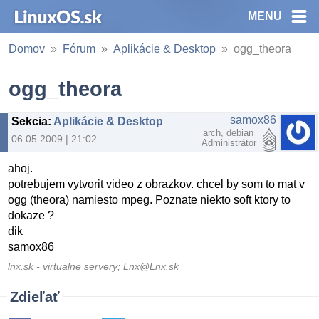
MENU
Domov
Fórum
Aplikácie & Desktop
ogg_theora
ogg_theora
samox86
Sekcia
:
Aplikácie & Desktop
arch, debian
06.05.2009 | 21:02
Administrátor
ahoj.
potrebujem vytvorit video z obrazkov. chcel by som to mat v
ogg (theora) namiesto mpeg. Poznate niekto soft ktory to
dokaze ?
dik
samox86
lnx.sk - virtualne servery; Lnx@Lnx.sk
Zdieľať