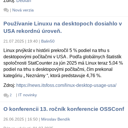
Zdroj:
Debian
|
Nová verzia
Používanie Linuxu na desktopoch dosiahlo v
USA rekordnú úroveň.
21.07.2025 | 19:40
|
Balin50
Linux prvýkrát v histórii prekročil 5 % podiel na trhu s
desktopovými počítačmi v USA . Podľa globálnych štatistík
spoločnosti StatCounter za jún 2025 má Linux teraz 5,04 %
podiel na trhu s desktopovými počítačmi, čím prekonal
kategóriu „ Neznámy “, ktorá predstavuje 4,76 %.
Zdroj:
https://news.itsfoss.com/linux-desktop-usage-usa/
|
IT novinky
2
O konferencii 13. ročník konferencie OSSConf
26.06.2025 | 16:50
|
Miroslav Bendík