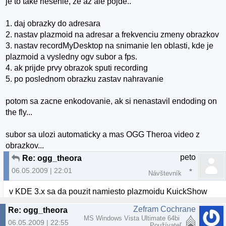
je to take riesenie, ze az ale pojde..
1. daj obrazky do adresara
2. nastav plazmoid na adresar a frekvenciu zmeny obrazkov
3. nastav recordMyDesktop na snimanie len oblasti, kde je
plazmoid a vysledny ogv subor a fps.
4. ak prijde prvy obrazok sputi recording
5. po poslednom obrazku zastav nahravanie
potom sa zacne enkodovanie, ak si nenastavil endoding on
the fly...
subor sa ulozi automaticky a mas OGG Theroa video z
obrazkov...
peto
Re: ogg_theora
06.05.2009 | 22:01
Návštevník
v KDE 3.x sa da pouzit namiesto plazmoidu KuickShow
Zefram Cochrane
Re: ogg_theora
MS Windows Vista Ultimate 64bi
06.05.2009 | 22:55
Používateľ