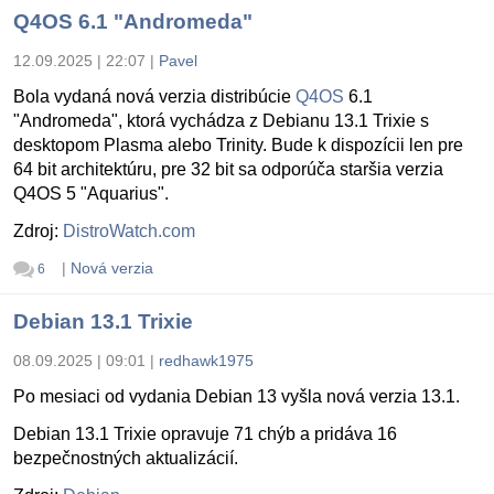
Q4OS 6.1 "Andromeda"
12.09.2025 | 22:07
|
Pavel
Bola vydaná nová verzia distribúcie
Q4OS
6.1
"Andromeda", ktorá vychádza z Debianu 13.1 Trixie s
desktopom Plasma alebo Trinity. Bude k dispozícii len pre
64 bit architektúru, pre 32 bit sa odporúča staršia verzia
Q4OS 5 "Aquarius".
Zdroj:
DistroWatch.com
|
Nová verzia
6
Debian 13.1 Trixie
08.09.2025 | 09:01
|
redhawk1975
Po mesiaci od vydania Debian 13 vyšla nová verzia 13.1.
Debian 13.1 Trixie opravuje 71 chýb a pridáva 16
bezpečnostných aktualizácií.