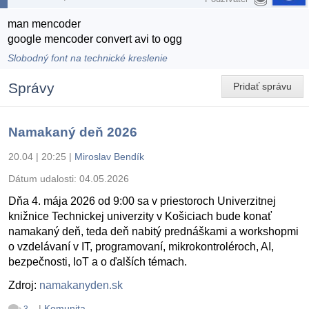
man mencoder
google mencoder convert avi to ogg
Slobodný font na technické kreslenie
Správy
Pridať správu
Namakaný deň 2026
20.04 | 20:25
|
Miroslav Bendík
Dátum udalosti:
04.05.2026
Dňa 4. mája 2026 od 9:00 sa v priestoroch Univerzitnej
knižnice Technickej univerzity v Košiciach bude konať
namakaný deň, teda deň nabitý prednáškami a workshopmi
o vzdelávaní v IT, programovaní, mikrokontroléroch, AI,
bezpečnosti, IoT a o ďalších témach.
Zdroj:
namakanyden.sk
|
Komunita
3