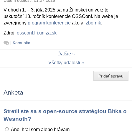
Dátum udalosti:
01.07.2025
V dňoch 1. – 3. júla 2025 sa na Žilinskej univerzite
uskutoční 13. ročník konferencie OSSConf. Na webe je
zverejnený
program konferencie
ako aj
zborník
.
Zdroj:
ossconf.fri.uniza.sk
|
Komunita
Ďalšie
Všetky udalosti
Pridať správu
Anketa
Stretli ste sa s open-source stratégiou Bitka o
Wesnoth?
Áno, hral som alebo hrávam