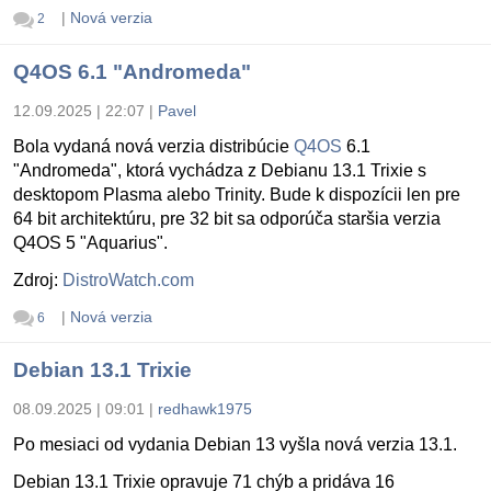
|
Nová verzia
2
Q4OS 6.1 "Andromeda"
12.09.2025 | 22:07
|
Pavel
Bola vydaná nová verzia distribúcie
Q4OS
6.1
"Andromeda", ktorá vychádza z Debianu 13.1 Trixie s
desktopom Plasma alebo Trinity. Bude k dispozícii len pre
64 bit architektúru, pre 32 bit sa odporúča staršia verzia
Q4OS 5 "Aquarius".
Zdroj:
DistroWatch.com
|
Nová verzia
6
Debian 13.1 Trixie
08.09.2025 | 09:01
|
redhawk1975
Po mesiaci od vydania Debian 13 vyšla nová verzia 13.1.
Debian 13.1 Trixie opravuje 71 chýb a pridáva 16