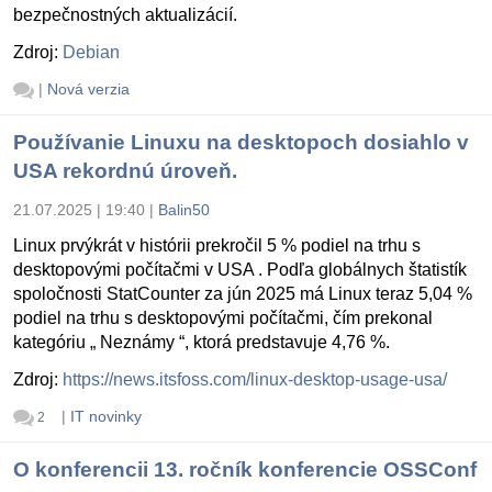
bezpečnostných aktualizácií.
Zdroj:
Debian
|
Nová verzia
Používanie Linuxu na desktopoch dosiahlo v
USA rekordnú úroveň.
21.07.2025 | 19:40
|
Balin50
Linux prvýkrát v histórii prekročil 5 % podiel na trhu s
desktopovými počítačmi v USA . Podľa globálnych štatistík
spoločnosti StatCounter za jún 2025 má Linux teraz 5,04 %
podiel na trhu s desktopovými počítačmi, čím prekonal
kategóriu „ Neznámy “, ktorá predstavuje 4,76 %.
Zdroj:
https://news.itsfoss.com/linux-desktop-usage-usa/
|
IT novinky
2
O konferencii 13. ročník konferencie OSSConf