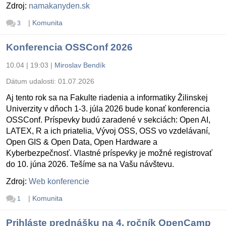
Zdroj:
namakanyden.sk
|
Komunita
3
Konferencia OSSConf 2026
10.04 | 19:03
|
Miroslav Bendík
Dátum udalosti:
01.07.2026
Aj tento rok sa na Fakulte riadenia a informatiky Žilinskej
Univerzity v dňoch 1-3. júla 2026 bude konať konferencia
OSSConf. Príspevky budú zaradené v sekciách: Open AI,
LATEX, R a ich priatelia, Vývoj OSS, OSS vo vzdelávaní,
Open GIS & Open Data, Open Hardware a
Kyberbezpečnosť. Vlastné príspevky je možné registrovať
do 10. júna 2026. Tešíme sa na Vašu návštevu.
Zdroj:
Web konferencie
|
Komunita
1
Prihláste prednášku na 4. ročník OpenCamp