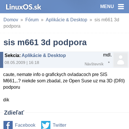
MENU
Domov
Fórum
Aplikácie & Desktop
sis m661 3d
podpora
sis m661 3d podpora
mdl.
Sekcia
:
Aplikácie & Desktop
08.05.2009 | 16:18
Návštevník
caute, nemate info o grafickych ovladacoch pre SIS
M661,..? niekde som zbadal, ze Open Suse uz ma 3D (DRI)
podporu
dik
Zdieľať
Facebook
Twitter