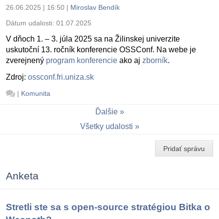
26.06.2025 | 16:50
|
Miroslav Bendík
Dátum udalosti:
01.07.2025
V dňoch 1. – 3. júla 2025 sa na Žilinskej univerzite
uskutoční 13. ročník konferencie OSSConf. Na webe je
zverejnený
program konferencie
ako aj
zborník
.
Zdroj:
ossconf.fri.uniza.sk
|
Komunita
Ďalšie
Všetky udalosti
Pridať správu
Anketa
Stretli ste sa s open-source stratégiou Bitka o