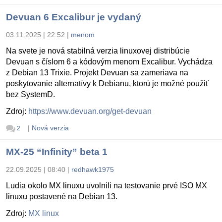
Devuan 6 Excalibur je vydaný
03.11.2025 | 22:52
|
menom
Na svete je nová stabilná verzia linuxovej distribúcie
Devuan s číslom 6 a kódovým menom Excalibur. Vychádza
z Debian 13 Trixie. Projekt Devuan sa zameriava na
poskytovanie alternatívy k Debianu, ktorú je možné použiť
bez SystemD.
Zdroj:
https://www.devuan.org/get-devuan
|
Nová verzia
2
MX-25 “Infinity” beta 1
22.09.2025 | 08:40
|
redhawk1975
Ludia okolo MX linuxu uvolnili na testovanie prvé ISO MX
linuxu postavené na Debian 13.
Zdroj:
MX linux