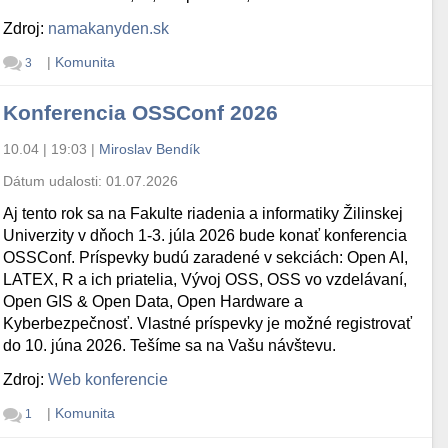
Zdroj:
namakanyden.sk
|
Komunita
3
Konferencia OSSConf 2026
10.04 | 19:03
|
Miroslav Bendík
Dátum udalosti:
01.07.2026
Aj tento rok sa na Fakulte riadenia a informatiky Žilinskej
Univerzity v dňoch 1-3. júla 2026 bude konať konferencia
OSSConf. Príspevky budú zaradené v sekciách: Open AI,
LATEX, R a ich priatelia, Vývoj OSS, OSS vo vzdelávaní,
Open GIS & Open Data, Open Hardware a
Kyberbezpečnosť. Vlastné príspevky je možné registrovať
do 10. júna 2026. Tešíme sa na Vašu návštevu.
Zdroj:
Web konferencie
|
Komunita
1