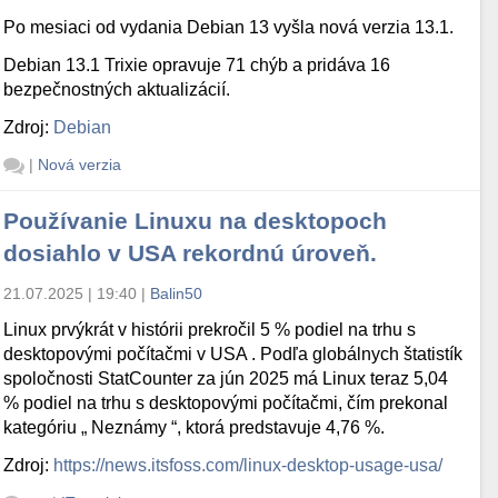
Po mesiaci od vydania Debian 13 vyšla nová verzia 13.1.
Debian 13.1 Trixie opravuje 71 chýb a pridáva 16
bezpečnostných aktualizácií.
Zdroj:
Debian
|
Nová verzia
Používanie Linuxu na desktopoch
dosiahlo v USA rekordnú úroveň.
21.07.2025 | 19:40
|
Balin50
Linux prvýkrát v histórii prekročil 5 % podiel na trhu s
desktopovými počítačmi v USA . Podľa globálnych štatistík
spoločnosti StatCounter za jún 2025 má Linux teraz 5,04
% podiel na trhu s desktopovými počítačmi, čím prekonal
kategóriu „ Neznámy “, ktorá predstavuje 4,76 %.
Zdroj:
https://news.itsfoss.com/linux-desktop-usage-usa/