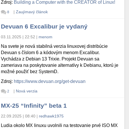
Zdroj:
Building a Computer with the CREATOR of Linux!
|
Zaujímavý článok
8
Devuan 6 Excalibur je vydaný
03.11.2025 | 22:52
|
menom
Na svete je nová stabilná verzia linuxovej distribúcie
Devuan s číslom 6 a kódovým menom Excalibur.
Vychádza z Debian 13 Trixie. Projekt Devuan sa
zameriava na poskytovanie alternatívy k Debianu, ktorú je
možné použiť bez SystemD.
Zdroj:
https://www.devuan.org/get-devuan
|
Nová verzia
2
MX-25 “Infinity” beta 1
22.09.2025 | 08:40
|
redhawk1975
Ludia okolo MX linuxu uvolnili na testovanie prvé ISO MX