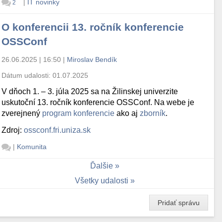
|
IT novinky
2
O konferencii 13. ročník konferencie
OSSConf
26.06.2025 | 16:50
|
Miroslav Bendík
Dátum udalosti:
01.07.2025
V dňoch 1. – 3. júla 2025 sa na Žilinskej univerzite
uskutoční 13. ročník konferencie OSSConf. Na webe je
zverejnený
program konferencie
ako aj
zborník
.
Zdroj:
ossconf.fri.uniza.sk
|
Komunita
Ďalšie
Všetky udalosti
Pridať správu