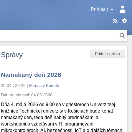
Prihlásiť
Správy
Pridať správu
Namakaný deň 2026
20.04 | 20:25
|
Miroslav Bendík
Dátum udalosti:
04.05.2026
Dňa 4. mája 2026 od 9:00 sa v priestoroch Univerzitnej
knižnice Technickej univerzity v Košiciach bude konať
namakaný deň, teda deň nabitý prednáškami a
workshopmi o vzdelávaní v IT, programovaní,
mikrokontroléroch, AI, bezpečnosti, IoT a o ďalších témach.