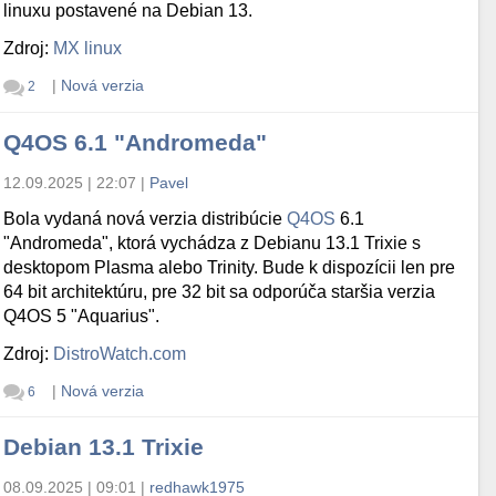
linuxu postavené na Debian 13.
Zdroj:
MX linux
|
Nová verzia
2
Q4OS 6.1 "Andromeda"
12.09.2025 | 22:07
|
Pavel
Bola vydaná nová verzia distribúcie
Q4OS
6.1
"Andromeda", ktorá vychádza z Debianu 13.1 Trixie s
desktopom Plasma alebo Trinity. Bude k dispozícii len pre
64 bit architektúru, pre 32 bit sa odporúča staršia verzia
Q4OS 5 "Aquarius".
Zdroj:
DistroWatch.com
|
Nová verzia
6
Debian 13.1 Trixie
08.09.2025 | 09:01
|
redhawk1975