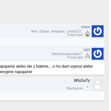
maor
Mint, Debian, Raspbian, LibreELEC
Používateľ
jajo
Debian|Sabayon|win7
Používateľ
pajanie alebo ide z baterie... ci ho dam vypnut alebo
 nevypne napajanie
WlaSaTy
Návštevník