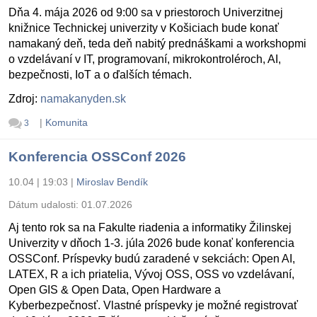
Dňa 4. mája 2026 od 9:00 sa v priestoroch Univerzitnej
knižnice Technickej univerzity v Košiciach bude konať
namakaný deň, teda deň nabitý prednáškami a workshopmi
o vzdelávaní v IT, programovaní, mikrokontroléroch, AI,
bezpečnosti, IoT a o ďalších témach.
Zdroj:
namakanyden.sk
|
Komunita
3
Konferencia OSSConf 2026
10.04 | 19:03
|
Miroslav Bendík
Dátum udalosti:
01.07.2026
Aj tento rok sa na Fakulte riadenia a informatiky Žilinskej
Univerzity v dňoch 1-3. júla 2026 bude konať konferencia
OSSConf. Príspevky budú zaradené v sekciách: Open AI,
LATEX, R a ich priatelia, Vývoj OSS, OSS vo vzdelávaní,
Open GIS & Open Data, Open Hardware a
Kyberbezpečnosť. Vlastné príspevky je možné registrovať