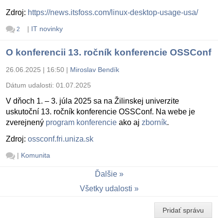
Zdroj:
https://news.itsfoss.com/linux-desktop-usage-usa/
|
IT novinky
2
O konferencii 13. ročník konferencie OSSConf
26.06.2025 | 16:50
|
Miroslav Bendík
Dátum udalosti:
01.07.2025
V dňoch 1. – 3. júla 2025 sa na Žilinskej univerzite
uskutoční 13. ročník konferencie OSSConf. Na webe je
zverejnený
program konferencie
ako aj
zborník
.
Zdroj:
ossconf.fri.uniza.sk
|
Komunita
Ďalšie
Všetky udalosti
Pridať správu