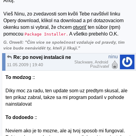
Ahoj.
Vieš Ninu, zo zvedavosti som kvôli Tebe navštívil linku
Opery download, klikol na download a pri dotazovaciom
okenku som si vybral, že chcem
otvoriť
ten súbor (rpm)
pomocou
A všetko prebehlo O.K.
Package Installer.
G. Orwell: "Čím více se společnost vzdaluje od pravdy, tím
více bude nenávidět ty, kteří ji říkají."
ninu
Re: po novej instalacii neide instalovat z .rpm suborov (Fedora 10)
Slackware, Android
11.05.2009 | 19:40
Používateľ
To modzog
::
Diky moc za radu, ten update som uz predtym skusal, ale
ten prikaz zabral, takze sa mi program podaril v pohode
nainstalovat
To dodoedo
::
Neviem ako je to mozne, ale aj tvoj sposob mi fungoval.