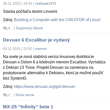
30.11.2025 | 19:40
|
redhawk1975
Stavba počítača dvomi Linusmi
Zdroj:
Building a Computer with the CREATOR of Linux!
|
Zaujímavý článok
8
Devuan 6 Excalibur je vydaný
03.11.2025 | 22:52
|
menom
Na svete je nová stabilná verzia linuxovej distribúcie
Devuan s číslom 6 a kódovým menom Excalibur. Vychádza
z Debian 13 Trixie. Projekt Devuan sa zameriava na
poskytovanie alternatívy k Debianu, ktorú je možné použiť
bez SystemD.
Zdroj:
https://www.devuan.org/get-devuan
|
Nová verzia
2
MX-25 “Infinity” beta 1