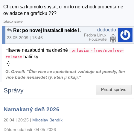
Chcem sa ktomuto spytat, ci mi to nerozhodi properitarne
ovladace na graficku ???
Slackware
dodoedo
Re: po novej instalacii neide instalovat z .rpm suborov (Fedora 10)
Fedora Linux
23.05.2009 | 15:46
Používateľ
Hlavne nezabudni na dnešné
rpmfusion-free/nonfree-
balíčky.
release
:-)
G. Orwell: "Čím více se společnost vzdaluje od pravdy, tím
více bude nenávidět ty, kteří ji říkají."
Správy
Pridať správu
Namakaný deň 2026
20.04 | 20:25
|
Miroslav Bendík
Dátum udalosti:
04.05.2026