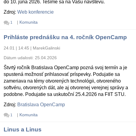
do 10. júna 2026. Tešíme sa na Vašu návštevu.
Zdroj:
Web konferencie
|
Komunita
1
Prihláste prednášku na 4. ročník OpenCamp
24.01 | 14:45
|
MarekGalinski
Dátum udalosti:
25.04.2026
Štvrtý ročník Bratislava OpenCamp pozná svoj termín a je
spustená možnosť prihlasovať príspevky. Podujatie sa
zameriava na témy otvorených technológii, otvoreného
softvéru, otvorených dát, ale aj otvorenej verejnej správy a
podobne. Podujatie sa uskutoční 25.4.2026 na FIIT STU.
Zdroj:
Bratislava OpenCamp
|
Komunita
1
Linus a Linus