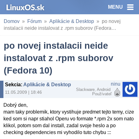
MENU
Domov
Fórum
Aplikácie & Desktop
po novej
instalacii neide instalovat z .rpm suborov (Fedora…
po novej instalacii neide
instalovat z .rpm suborov
(Fedora 10)
ninu
Sekcia
:
Aplikácie & Desktop
Slackware, Android
11.05.2009 | 18:46
Používateľ
Dobrý den,
mam taky problemik, ktory vystihuje predmet tejto temy, cize
ked som si napr stiahol Operu vo formate *.rpm 2x som nato
klikol, potom som dal install, zadal svoje heslo a po
checking dependencies mi vyhodilo tuto chybu :::