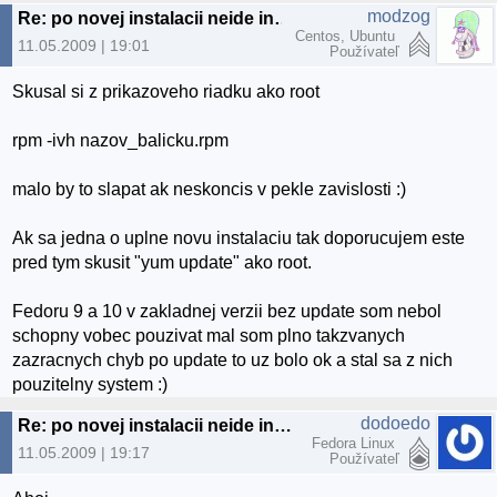
modzog
Re: po novej instalacii neide instalovat z .rpm suborov (Fedora 10)
Centos, Ubuntu
11.05.2009 | 19:01
Používateľ
Skusal si z prikazoveho riadku ako root
rpm -ivh nazov_balicku.rpm
malo by to slapat ak neskoncis v pekle zavislosti :)
Ak sa jedna o uplne novu instalaciu tak doporucujem este
pred tym skusit "yum update" ako root.
Fedoru 9 a 10 v zakladnej verzii bez update som nebol
schopny vobec pouzivat mal som plno takzvanych
zazracnych chyb po update to uz bolo ok a stal sa z nich
pouzitelny system :)
dodoedo
Re: po novej instalacii neide instalovat z .rpm suborov (Fedora 10)
Fedora Linux
11.05.2009 | 19:17
Používateľ