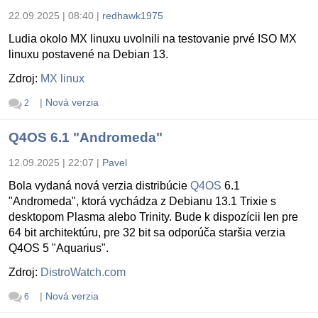
22.09.2025 | 08:40
|
redhawk1975
Ludia okolo MX linuxu uvolnili na testovanie prvé ISO MX
linuxu postavené na Debian 13.
Zdroj:
MX linux
|
Nová verzia
2
Q4OS 6.1 "Andromeda"
12.09.2025 | 22:07
|
Pavel
Bola vydaná nová verzia distribúcie
Q4OS
6.1
"Andromeda", ktorá vychádza z Debianu 13.1 Trixie s
desktopom Plasma alebo Trinity. Bude k dispozícii len pre
64 bit architektúru, pre 32 bit sa odporúča staršia verzia
Q4OS 5 "Aquarius".
Zdroj:
DistroWatch.com
|
Nová verzia
6