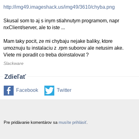
http://img49.imageshack.us/img49/3610/chyba.png
Skusal som to aj s inym stiahnutym programom, napr
nxClient/server, ale to iste ...
Mam taky pocit, ze mi chybaju nejake baliky, ktore
umoznuju tu instalaciu z .rpm suborov ale netusim ake.
Viete mi poradit co treba doinstalovat ?
Slackware
Zdieľať
Facebook
Twitter
Pre pridávanie komentárov sa
musíte prihlásiť
.