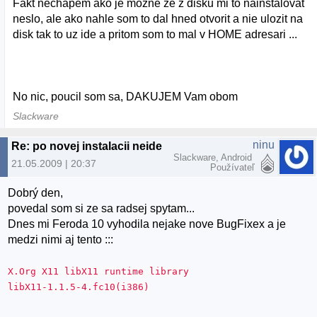
Fakt nechapem ako je mozne ze z disku mi to nainstalovat
neslo, ale ako nahle som to dal hned otvorit a nie ulozit na
disk tak to uz ide a pritom som to mal v HOME adresari ...
No nic, poucil som sa, DAKUJEM Vam obom
Slackware
ninu
Re: po novej instalacii neide instalovat z .rpm suborov (Fedora 10)
Slackware, Android
21.05.2009 | 20:37
Používateľ
Dobrý den,
povedal som si ze sa radsej spytam...
Dnes mi Feroda 10 vyhodila nejake nove BugFixex a je
medzi nimi aj tento :::
X.Org X11 libX11 runtime library
libX11-1.1.5-4.fc10(i386)