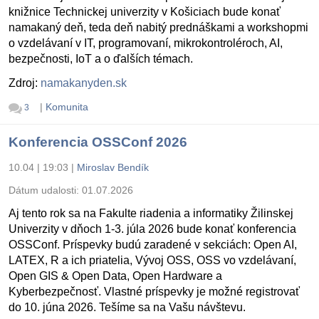
knižnice Technickej univerzity v Košiciach bude konať
namakaný deň, teda deň nabitý prednáškami a workshopmi
o vzdelávaní v IT, programovaní, mikrokontroléroch, AI,
bezpečnosti, IoT a o ďalších témach.
Zdroj:
namakanyden.sk
|
Komunita
3
Konferencia OSSConf 2026
10.04 | 19:03
|
Miroslav Bendík
Dátum udalosti:
01.07.2026
Aj tento rok sa na Fakulte riadenia a informatiky Žilinskej
Univerzity v dňoch 1-3. júla 2026 bude konať konferencia
OSSConf. Príspevky budú zaradené v sekciách: Open AI,
LATEX, R a ich priatelia, Vývoj OSS, OSS vo vzdelávaní,
Open GIS & Open Data, Open Hardware a
Kyberbezpečnosť. Vlastné príspevky je možné registrovať
do 10. júna 2026. Tešíme sa na Vašu návštevu.