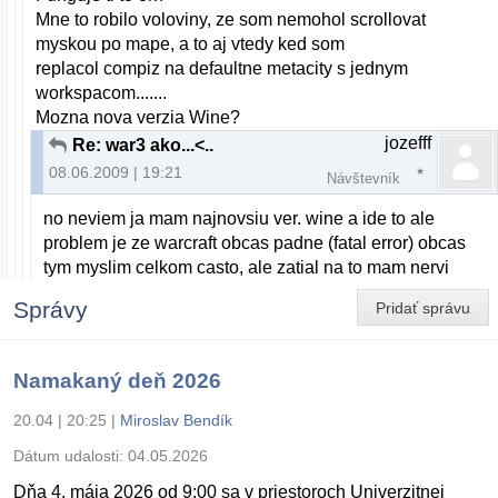
Mne to robilo voloviny, ze som nemohol scrollovat
myskou po mape, a to aj vtedy ked som
replacol compiz na defaultne metacity s jednym
workspacom.......
Mozna nova verzia Wine?
jozefff
Re: war3 ako...<..
08.06.2009 | 19:21
Návštevník
no neviem ja mam najnovsiu ver. wine a ide to ale
problem je ze warcraft obcas padne (fatal error) obcas
tym myslim celkom casto, ale zatial na to mam nervi
Správy
Pridať správu
Namakaný deň 2026
20.04 | 20:25
|
Miroslav Bendík
Dátum udalosti:
04.05.2026
Dňa 4. mája 2026 od 9:00 sa v priestoroch Univerzitnej