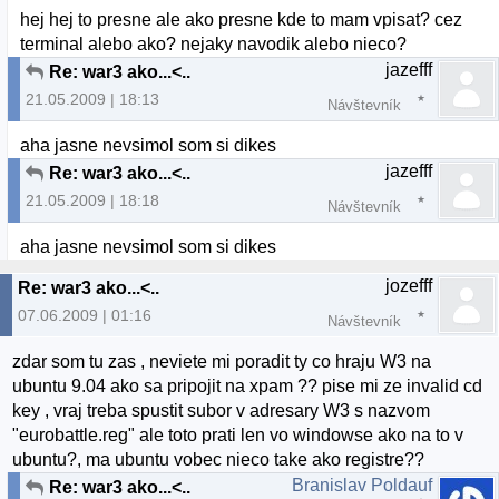
hej hej to presne ale ako presne kde to mam vpisat? cez
terminal alebo ako? nejaky navodik alebo nieco?
jazefff
Re: war3 ako...<..
21.05.2009 | 18:13
Návštevník
aha jasne nevsimol som si dikes
jazefff
Re: war3 ako...<..
21.05.2009 | 18:18
Návštevník
aha jasne nevsimol som si dikes
jozefff
Re: war3 ako...<..
07.06.2009 | 01:16
Návštevník
zdar som tu zas , neviete mi poradit ty co hraju W3 na
ubuntu 9.04 ako sa pripojit na xpam ?? pise mi ze invalid cd
key , vraj treba spustit subor v adresary W3 s nazvom
"eurobattle.reg" ale toto prati len vo windowse ako na to v
ubuntu?, ma ubuntu vobec nieco take ako registre??
Branislav Poldauf
Re: war3 ako...<..