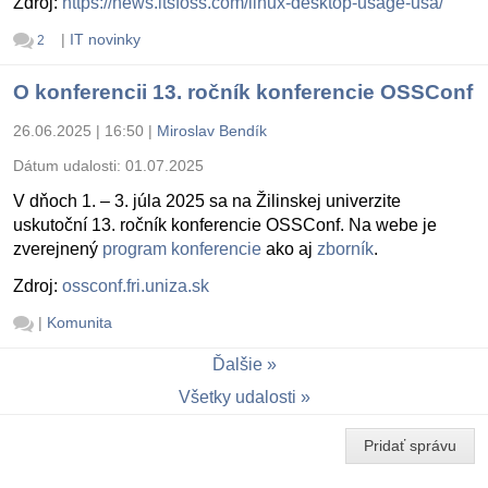
Zdroj:
https://news.itsfoss.com/linux-desktop-usage-usa/
|
IT novinky
2
O konferencii 13. ročník konferencie OSSConf
26.06.2025 | 16:50
|
Miroslav Bendík
Dátum udalosti:
01.07.2025
V dňoch 1. – 3. júla 2025 sa na Žilinskej univerzite
uskutoční 13. ročník konferencie OSSConf. Na webe je
zverejnený
program konferencie
ako aj
zborník
.
Zdroj:
ossconf.fri.uniza.sk
|
Komunita
Ďalšie
Všetky udalosti
Pridať správu