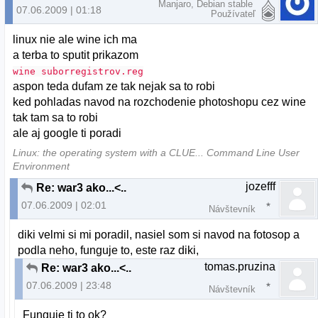
Manjaro, Debian stable
07.06.2009 | 01:18
Používateľ
linux nie ale wine ich ma
a terba to sputit prikazom
wine suborregistrov.reg
aspon teda dufam ze tak nejak sa to robi
ked pohladas navod na rozchodenie photoshopu cez wine
tak tam sa to robi
ale aj google ti poradi
Linux: the operating system with a CLUE... Command Line User
Environment
jozefff
Re: war3 ako...<..
07.06.2009 | 02:01
Návštevník
diki velmi si mi poradil, nasiel som si navod na fotosop a
podla neho, funguje to, este raz diki,
tomas.pruzina
Re: war3 ako...<..
07.06.2009 | 23:48
Návštevník
Funguje ti to ok?