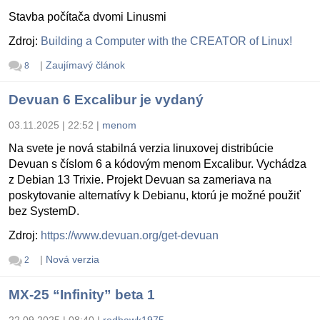
Stavba počítača dvomi Linusmi
Zdroj:
Building a Computer with the CREATOR of Linux!
|
Zaujímavý článok
8
Devuan 6 Excalibur je vydaný
03.11.2025 | 22:52
|
menom
Na svete je nová stabilná verzia linuxovej distribúcie
Devuan s číslom 6 a kódovým menom Excalibur. Vychádza
z Debian 13 Trixie. Projekt Devuan sa zameriava na
poskytovanie alternatívy k Debianu, ktorú je možné použiť
bez SystemD.
Zdroj:
https://www.devuan.org/get-devuan
|
Nová verzia
2
MX-25 “Infinity” beta 1
22.09.2025 | 08:40
|
redhawk1975