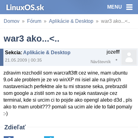
MENU
Domov
Fórum
Aplikácie & Desktop
war3 ako...<..
war3 ako...<..
jozefff
Sekcia
:
Aplikácie & Desktop
21.05.2009 | 00:35
Návštevník
zdravim rozchodil som warcraft3tft cez wine, mam ubuntu
9.o4 ale problem je ze vo winXP mi isiel ale na plnych
nastaveniach perfektne ale tu mi strasne seka, prebrazdil
som google a zistil som ze sa to nejak nastavuje cez
terminal, kde si urcim ci to pojde ako opengl alebo d3d , pls
ako to mam urobit??? pomali sa ucim ale ide to fakt pomaly
:-)
Zdieľať