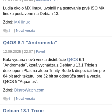
Ludia okolo MX linuxu uvolnili na testovanie prvé ISO MX
linuxu postavené na Debian 13.
Zdroj:
MX linux
|
Nová verzia
2
Q4OS 6.1 "Andromeda"
12.09.2025 | 22:07
|
Pavel
Bola vydaná nová verzia distribúcie
Q4OS
6.1
"Andromeda", ktorá vychádza z Debianu 13.1 Trixie s
desktopom Plasma alebo Trinity. Bude k dispozícii len pre
64 bit architektúru, pre 32 bit sa odporúča staršia verzia
Q4OS 5 "Aquarius".
Zdroj:
DistroWatch.com
|
Nová verzia
6
Debian 13.1 Trixie