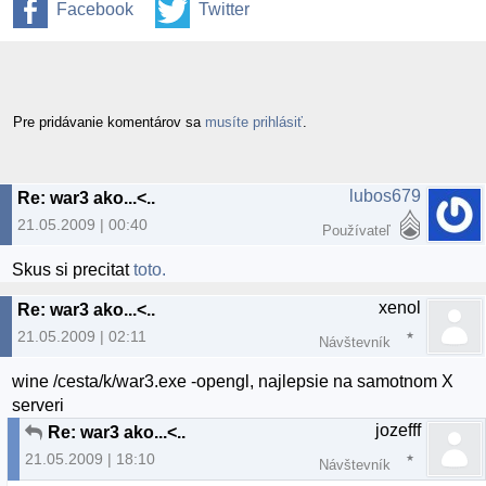
Facebook
Twitter
Pre pridávanie komentárov sa
musíte prihlásiť
.
lubos679
Re: war3 ako...<..
21.05.2009 | 00:40
Používateľ
Skus si precitat
toto.
xenol
Re: war3 ako...<..
21.05.2009 | 02:11
Návštevník
wine /cesta/k/war3.exe -opengl, najlepsie na samotnom X
serveri
jozefff
Re: war3 ako...<..
21.05.2009 | 18:10
Návštevník