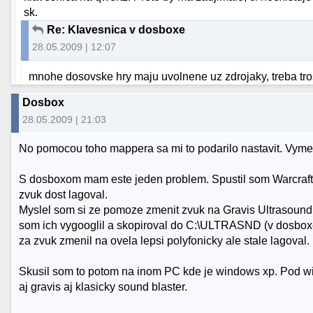
sk.
Re: Klavesnica v dosboxe
28.05.2009 | 12:07
mnohe dosovske hry maju uvolnene uz zdrojaky, treba tros
Dosbox
28.05.2009 | 21:03
No pomocou toho mappera sa mi to podarilo nastavit. Vymeni
S dosboxom mam este jeden problem. Spustil som Warcraft II
zvuk dost lagoval.
Myslel som si ze pomoze zmenit zvuk na Gravis Ultrasound.
som ich vygooglil a skopiroval do C:\ULTRASND (v dosboxe
za zvuk zmenil na ovela lepsi polyfonicky ale stale lagoval.
Skusil som to potom na inom PC kde je windows xp. Pod w
aj gravis aj klasicky sound blaster.