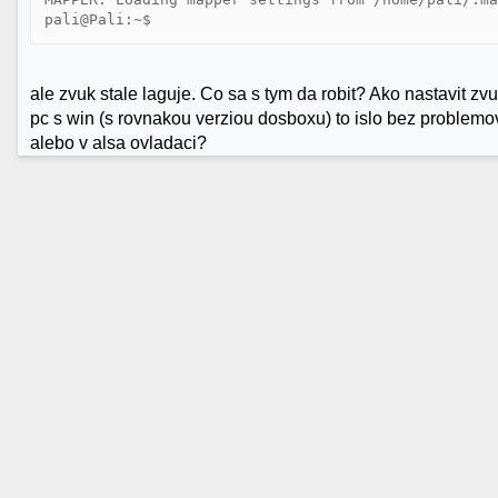
ale zvuk stale laguje. Co sa s tym da robit? Ako nastavit z
pc s win (s rovnakou verziou dosboxu) to islo bez proble
alebo v alsa ovladaci?