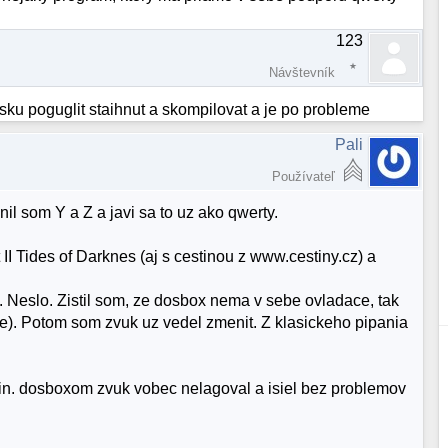
123
Návštevník
ku poguglit staihnut a skompilovat a je po probleme
Pali
Používateľ
l som Y a Z a javi sa to uz ako qwerty.
 Tides of Darknes (aj s cestinou z www.cestiny.cz) a
 Neslo. Zistil som, ze dosbox nema v sebe ovladace, tak
). Potom som zvuk uz vedel zmenit. Z klasickeho pipania
in. dosboxom zvuk vobec nelagoval a isiel bez problemov