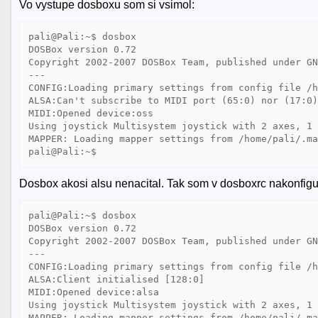
Vo vystupe dosboxu som si vsimol:
pali@Pali:~$ dosbox

DOSBox version 0.72

Copyright 2002-2007 DOSBox Team, published under GN
---

CONFIG:Loading primary settings from config file /h
ALSA:Can't subscribe to MIDI port (65:0) nor (17:0)
MIDI:Opened device:oss

Using joystick Multisystem joystick with 2 axes, 1 
MAPPER: Loading mapper settings from /home/pali/.ma
Dosbox akosi alsu nenacital. Tak som v dosboxrc nakonfigu
pali@Pali:~$ dosbox

DOSBox version 0.72

Copyright 2002-2007 DOSBox Team, published under GN
---

CONFIG:Loading primary settings from config file /h
ALSA:Client initialised [128:0]

MIDI:Opened device:alsa

Using joystick Multisystem joystick with 2 axes, 1 
MAPPER: Loading mapper settings from /home/pali/.ma