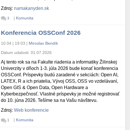
Zdroj:
namakanyden.sk
|
Komunita
3
Konferencia OSSConf 2026
10.04 | 19:03
|
Miroslav Bendík
Dátum udalosti:
01.07.2026
Aj tento rok sa na Fakulte riadenia a informatiky Žilinskej
Univerzity v dňoch 1-3. júla 2026 bude konať konferencia
OSSConf. Príspevky budú zaradené v sekciách: Open AI,
LATEX, R a ich priatelia, Vývoj OSS, OSS vo vzdelávaní,
Open GIS & Open Data, Open Hardware a
Kyberbezpečnosť. Vlastné príspevky je možné registrovať
do 10. júna 2026. Tešíme sa na Vašu návštevu.
Zdroj:
Web konferencie
|
Komunita
1