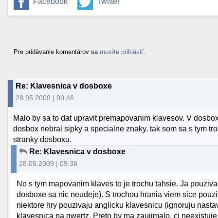
Facebook
Twitter
Pre pridávanie komentárov sa
musíte prihlásiť
.
Re: Klavesnica v dosboxe
28.05.2009 | 00:46
Malo by sa to dat upravit premapovanim klavesov. V dosbo
dosbox nebral sipky a specialne znaky, tak som sa s tym tr
stranky dosboxu.
Re: Klavesnica v dosboxe
28.05.2009 | 09:38
No s tym mapovanim klaves to je trochu tahsie. Ja pouz
dosboxe sa nic neudeje). S trochou hrania viem sice pouzit 
niektore hry pouzivaju anglicku klavesnicu (ignoruju nas
klavesnica na qwertz. Preto by ma zaujimalo, ci neexistuj