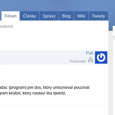
Fórum
Články
Správy
Blog
Wiki
Tweety
dosboxe
Pali
Používateľ
?
ladac (program) pre dos, ktory umoznoval pouzivat
ram keybsl, ktory nastavi iba qwertz.