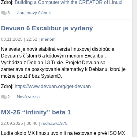
Zdroj:
Building a Computer with the CREATOR of Linux!
|
Zaujímavý článok
8
Devuan 6 Excalibur je vydaný
03.11.2025 | 22:52
|
menom
Na svete je nová stabilná verzia linuxovej distribúcie
Devuan s číslom 6 a kódovým menom Excalibur.
Vychádza z Debian 13 Trixie. Projekt Devuan sa
zameriava na poskytovanie alternatívy k Debianu, ktorú je
možné použiť bez SystemD.
Zdroj:
https://www.devuan.org/get-devuan
|
Nová verzia
2
MX-25 “Infinity” beta 1
22.09.2025 | 08:40
|
redhawk1975
Ludia okolo MX linuxu uvolnili na testovanie prvé ISO MX