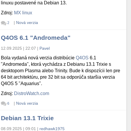
linuxu postavené na Debian 13.
Zdroj:
MX linux
|
Nová verzia
2
Q4OS 6.1 "Andromeda"
12.09.2025 | 22:07
|
Pavel
Bola vydaná nová verzia distribúcie
Q4OS
6.1
"Andromeda", ktorá vychádza z Debianu 13.1 Trixie s
desktopom Plasma alebo Trinity. Bude k dispozícii len pre
64 bit architektúru, pre 32 bit sa odporúča staršia verzia
Q4OS 5 "Aquarius".
Zdroj:
DistroWatch.com
|
Nová verzia
6
Debian 13.1 Trixie
08.09.2025 | 09:01
|
redhawk1975