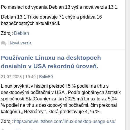
Po mesiaci od vydania Debian 13 vyšla nová verzia 13.1.
Debian 13.1 Trixie opravuje 71 chýb a pridáva 16
bezpečnostných aktualizácií.
Zdroj:
Debian
|
Nová verzia
Používanie Linuxu na desktopoch
dosiahlo v USA rekordnú úroveň.
21.07.2025 | 19:40
|
Balin50
Linux prvýkrát v histórii prekročil 5 % podiel na trhu s
desktopovými počítačmi v USA . Podľa globálnych štatistík
spoločnosti StatCounter za jún 2025 má Linux teraz 5,04
% podiel na trhu s desktopovými počítačmi, čím prekonal
kategóriu „ Neznámy “, ktorá predstavuje 4,76 %.
Zdroj:
https://news.itsfoss.com/linux-desktop-usage-usa/