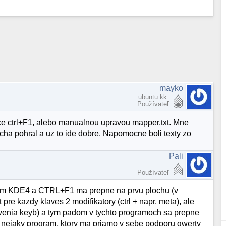
mayko
ubuntu kk
Používateľ
xe ctrl+F1, alebo manualnou upravou mapper.txt. Mne
ocha pohral a uz to ide dobre. Napomocne boli texty zo
Pali
Používateľ
ivam KDE4 a CTRL+F1 ma prepne na prvu plochu (v
pre kazdy klaves 2 modifikatory (ctrl + napr. meta), ale
tavenia keyb) a tym padom v tychto programoch sa prepne
e nejaky program, ktory ma priamo v sebe podporu qwerty