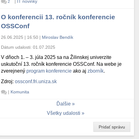
|
IT novinky
2
O konferencii 13. ročník konferencie
OSSConf
26.06.2025 | 16:50
|
Miroslav Bendík
Dátum udalosti:
01.07.2025
V dňoch 1. – 3. júla 2025 sa na Žilinskej univerzite
uskutoční 13. ročník konferencie OSSConf. Na webe je
zverejnený
program konferencie
ako aj
zborník
.
Zdroj:
ossconf.fri.uniza.sk
|
Komunita
Ďalšie
Všetky udalosti
Pridať správu