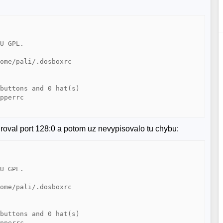
U GPL.

ome/pali/.dosboxrc



buttons and 0 hat(s)

pperrc

roval port 128:0 a potom uz nevypisovalo tu chybu:
U GPL.

ome/pali/.dosboxrc

buttons and 0 hat(s)

pperrc
