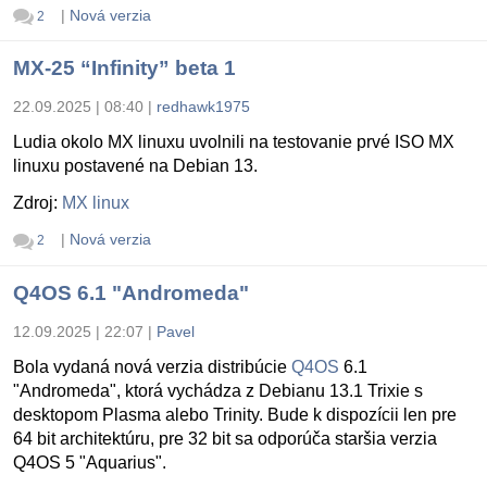
|
Nová verzia
2
MX-25 “Infinity” beta 1
22.09.2025 | 08:40
|
redhawk1975
Ludia okolo MX linuxu uvolnili na testovanie prvé ISO MX
linuxu postavené na Debian 13.
Zdroj:
MX linux
|
Nová verzia
2
Q4OS 6.1 "Andromeda"
12.09.2025 | 22:07
|
Pavel
Bola vydaná nová verzia distribúcie
Q4OS
6.1
"Andromeda", ktorá vychádza z Debianu 13.1 Trixie s
desktopom Plasma alebo Trinity. Bude k dispozícii len pre
64 bit architektúru, pre 32 bit sa odporúča staršia verzia
Q4OS 5 "Aquarius".