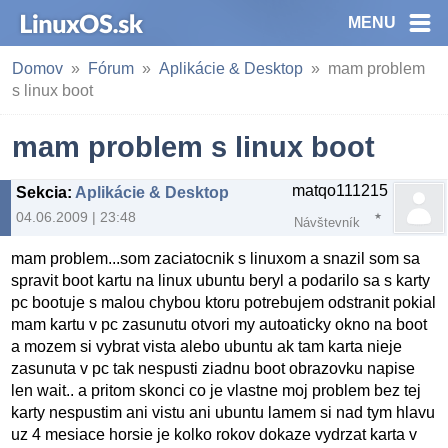
MENU
Domov
Fórum
Aplikácie & Desktop
mam problem
s linux boot
mam problem s linux boot
matqo111215
Sekcia
:
Aplikácie & Desktop
04.06.2009 | 23:48
Návštevník
mam problem...som zaciatocnik s linuxom a snazil som sa
spravit boot kartu na linux ubuntu beryl a podarilo sa s karty
pc bootuje s malou chybou ktoru potrebujem odstranit pokial
mam kartu v pc zasunutu otvori my autoaticky okno na boot
a mozem si vybrat vista alebo ubuntu ak tam karta nieje
zasunuta v pc tak nespusti ziadnu boot obrazovku napise
len wait.. a pritom skonci co je vlastne moj problem bez tej
karty nespustim ani vistu ani ubuntu lamem si nad tym hlavu
uz 4 mesiace horsie je kolko rokov dokaze vydrzat karta v