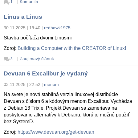
|
Komunita
1
Linus a Linus
30.11.2025 | 19:40
|
redhawk1975
Stavba počítača dvomi Linusmi
Zdroj:
Building a Computer with the CREATOR of Linux!
|
Zaujímavý článok
8
Devuan 6 Excalibur je vydaný
03.11.2025 | 22:52
|
menom
Na svete je nová stabilná verzia linuxovej distribúcie
Devuan s číslom 6 a kódovým menom Excalibur. Vychádza
z Debian 13 Trixie. Projekt Devuan sa zameriava na
poskytovanie alternatívy k Debianu, ktorú je možné použiť
bez SystemD.
Zdroj:
https://www.devuan.org/get-devuan