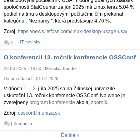
desktopovými počítačmi v USA . Podľa globálnych štatistík
spoločnosti StatCounter za jún 2025 má Linux teraz 5,04 %
podiel na trhu s desktopovými počítačmi, čím prekonal
kategóriu „ Neznámy “, ktorá predstavuje 4,76 %.
Zdroj:
https://news.itsfoss.com/linux-desktop-usage-usa/
|
IT novinky
2
O konferencii 13. ročník konferencie OSSConf
26.06.2025 | 16:50
|
Miroslav Bendík
Dátum udalosti:
01.07.2025
V dňoch 1. – 3. júla 2025 sa na Žilinskej univerzite
uskutoční 13. ročník konferencie OSSConf. Na webe je
zverejnený
program konferencie
ako aj
zborník
.
Zdroj:
ossconf.fri.uniza.sk
|
Komunita
Ďalšie