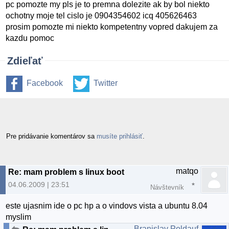
pc pomozte my pls je to premna dolezite ak by bol niekto
ochotny moje tel cislo je 0904354602 icq 405626463
prosim pomozte mi niekto kompetentny vopred dakujem za
kazdu pomoc
Zdieľať
Facebook
Twitter
Pre pridávanie komentárov sa
musíte prihlásiť
.
matqo
Re: mam problem s linux boot
04.06.2009 | 23:51
Návštevník
este ujasnim ide o pc hp a o vindovs vista a ubuntu 8.04
myslim
Branislav Poldauf