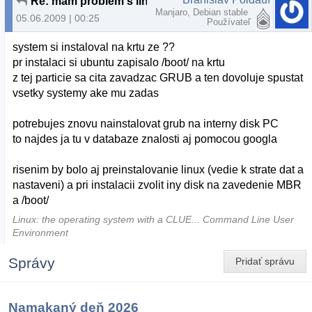
Re: mam problem s linux boot
Manjaro, Debian stable
05.06.2009 | 00:25
Používateľ
system si instaloval na krtu ze ??
pr instalaci si ubuntu zapisalo /boot/ na krtu
z tej particie sa cita zavadzac GRUB a ten dovoluje spustat
vsetky systemy ake mu zadas
potrebujes znovu nainstalovat grub na interny disk PC
to najdes ja tu v databaze znalosti aj pomocou googla
risenim by bolo aj preinstalovanie linux (vedie k strate dat a
nastaveni) a pri instalacii zvolit iny disk na zavedenie MBR
a /boot/
Linux: the operating system with a CLUE... Command Line User
Environment
Správy
Pridať správu
Namakaný deň 2026