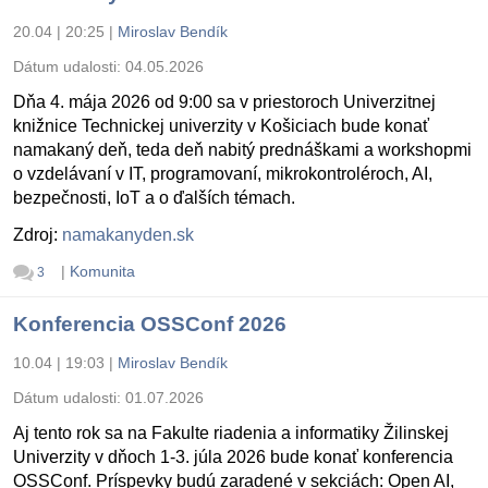
20.04 | 20:25
|
Miroslav Bendík
Dátum udalosti:
04.05.2026
Dňa 4. mája 2026 od 9:00 sa v priestoroch Univerzitnej
knižnice Technickej univerzity v Košiciach bude konať
namakaný deň, teda deň nabitý prednáškami a workshopmi
o vzdelávaní v IT, programovaní, mikrokontroléroch, AI,
bezpečnosti, IoT a o ďalších témach.
Zdroj:
namakanyden.sk
|
Komunita
3
Konferencia OSSConf 2026
10.04 | 19:03
|
Miroslav Bendík
Dátum udalosti:
01.07.2026
Aj tento rok sa na Fakulte riadenia a informatiky Žilinskej
Univerzity v dňoch 1-3. júla 2026 bude konať konferencia
OSSConf. Príspevky budú zaradené v sekciách: Open AI,