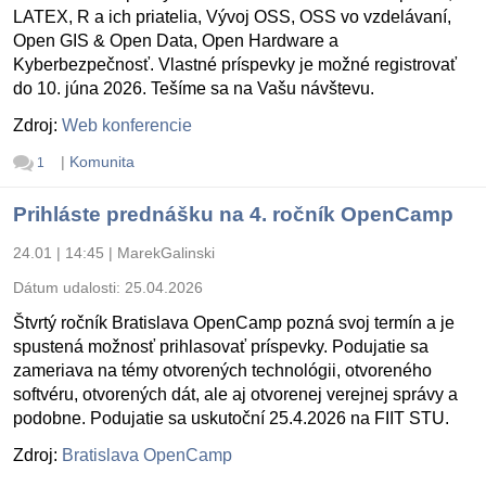
LATEX, R a ich priatelia, Vývoj OSS, OSS vo vzdelávaní,
Open GIS & Open Data, Open Hardware a
Kyberbezpečnosť. Vlastné príspevky je možné registrovať
do 10. júna 2026. Tešíme sa na Vašu návštevu.
Zdroj:
Web konferencie
|
Komunita
1
Prihláste prednášku na 4. ročník OpenCamp
24.01 | 14:45
|
MarekGalinski
Dátum udalosti:
25.04.2026
Štvrtý ročník Bratislava OpenCamp pozná svoj termín a je
spustená možnosť prihlasovať príspevky. Podujatie sa
zameriava na témy otvorených technológii, otvoreného
softvéru, otvorených dát, ale aj otvorenej verejnej správy a
podobne. Podujatie sa uskutoční 25.4.2026 na FIIT STU.
Zdroj:
Bratislava OpenCamp