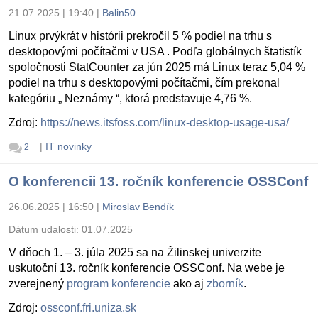
21.07.2025 | 19:40
|
Balin50
Linux prvýkrát v histórii prekročil 5 % podiel na trhu s
desktopovými počítačmi v USA . Podľa globálnych štatistík
spoločnosti StatCounter za jún 2025 má Linux teraz 5,04 %
podiel na trhu s desktopovými počítačmi, čím prekonal
kategóriu „ Neznámy “, ktorá predstavuje 4,76 %.
Zdroj:
https://news.itsfoss.com/linux-desktop-usage-usa/
|
IT novinky
2
O konferencii 13. ročník konferencie OSSConf
26.06.2025 | 16:50
|
Miroslav Bendík
Dátum udalosti:
01.07.2025
V dňoch 1. – 3. júla 2025 sa na Žilinskej univerzite
uskutoční 13. ročník konferencie OSSConf. Na webe je
zverejnený
program konferencie
ako aj
zborník
.
Zdroj:
ossconf.fri.uniza.sk