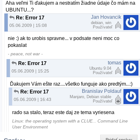
Aha veľmi Ti ďakujem a nestratím žiadne údaje čo mám na
UBUNTU...?
Jan Hovancik
Re: Error 17
debian, win
05.06.2009 | 15:08
Používateľ
nie :) ak to urobis spravne... v podsate neni moc co
pokaslat
- peace, not war -
tomas
Re: Error 17
Ubuntu 9.04
05.06.2009 | 15:25
Používateľ
Ďakujem Vám ešte raz....všetko funguje ako predtým...:)
Branislav Poldauf
Re: Error 17
Manjaro, Debian stable
05.06.2009 | 16:43
Používateľ
rado sa stalo, teraz este daj ze tema vyriesena
Linux: the operating system with a CLUE... Command Line
User Environment
Pridať správu