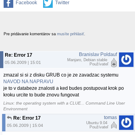
Facebook
Twitter
Pre pridávanie komentárov sa
musíte prihlásiť
.
Branislav Poldauf
Re: Error 17
Manjaro, Debian stable
05.06.2009 | 15:01
Používateľ
zmazal si si z disku GRUB co je ze zavadzac systemu
NAVOD NA NAPRAVU
je to v databeze znalosti a ked budes postupovat krok po
kroku urcite to bude znovu fungovat
Linux: the operating system with a CLUE... Command Line User
Environment
tomas
Re: Error 17
Ubuntu 9.04
05.06.2009 | 15:04
Používateľ