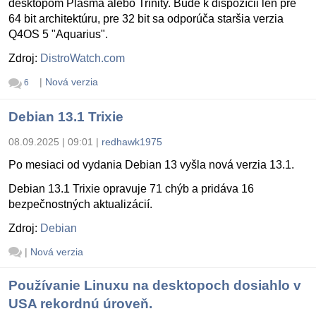
desktopom Plasma alebo Trinity. Bude k dispozícii len pre
64 bit architektúru, pre 32 bit sa odporúča staršia verzia
Q4OS 5 "Aquarius".
Zdroj:
DistroWatch.com
|
Nová verzia
6
Debian 13.1 Trixie
08.09.2025 | 09:01
|
redhawk1975
Po mesiaci od vydania Debian 13 vyšla nová verzia 13.1.
Debian 13.1 Trixie opravuje 71 chýb a pridáva 16
bezpečnostných aktualizácií.
Zdroj:
Debian
|
Nová verzia
Používanie Linuxu na desktopoch dosiahlo v
USA rekordnú úroveň.