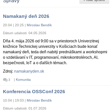
Správy
Namakaný deň 2026
20.04 | 20:25
|
Miroslav Bendík
Dátum udalosti:
04.05.2026
Dňa 4. mája 2026 od 9:00 sa v priestoroch Univerzitnej
knižnice Technickej univerzity v Košiciach bude konať
namakaný deň, teda deň nabitý prednáškami a workshopmi
o vzdelávaní v IT, programovaní, mikrokontroléroch, AI,
bezpečnosti, IoT a o ďalších témach.
Zdroj:
namakanyden.sk
|
Komunita
3
Konferencia OSSConf 2026
10.04 | 19:03
|
Miroslav Bendík
Dátum udalosti:
01.07.2026