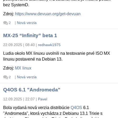
bez SystemD.
Zdroj:
https://www.devuan.org/get-devuan
|
Nová verzia
2
MX-25 “Infinity” beta 1
22.09.2025 | 08:40
|
redhawk1975
Ludia okolo MX linuxu uvolnili na testovanie prvé ISO MX
linuxu postavené na Debian 13.
Zdroj:
MX linux
|
Nová verzia
2
Q4OS 6.1 "Andromeda"
12.09.2025 | 22:07
|
Pavel
Bola vydaná nová verzia distribúcie
Q4OS
6.1
"Andromeda", ktorá vychádza z Debianu 13.1 Trixie s