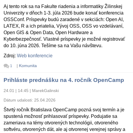
Aj tento rok sa na Fakulte riadenia a informatiky Žilinskej
Univerzity v dňoch 1-3. júla 2026 bude konať konferencia
OSSConf. Príspevky budú zaradené v sekciách: Open AI,
LATEX, R a ich priatelia, Vývoj OSS, OSS vo vzdelávaní,
Open GIS & Open Data, Open Hardware a
Kyberbezpečnosť. Vlastné príspevky je možné registrovať
do 10. júna 2026. Tešíme sa na Vašu návštevu.
Zdroj:
Web konferencie
|
Komunita
1
Prihláste prednášku na 4. ročník OpenCamp
24.01 | 14:45
|
MarekGalinski
Dátum udalosti:
25.04.2026
Štvrtý ročník Bratislava OpenCamp pozná svoj termín a je
spustená možnosť prihlasovať príspevky. Podujatie sa
zameriava na témy otvorených technológii, otvoreného
softvéru, otvorených dát, ale aj otvorenej verejnej správy a