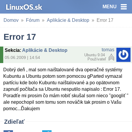
MENU
Domov
Fórum
Aplikácie & Desktop
Error 17
Error 17
tomas
Sekcia
:
Aplikácie & Desktop
Ubuntu 9.04
05.06.2009 | 14:54
Používateľ
Dobrý deň , mal som naištalované dva operačné systémy
Kubuntu a Ubuntu potom som pomocou gParted vymazal
partíciu kde bolo Kubuntu naištalované a po opätovnom
zapnutí počítača sa Ubuntu nesputilo napisalo : Error 17.
Poradťe mi prosim čo mám robiť skušal som nieco "googliť "
ale nepochopil som tomu som nováčik tak prosim o Vašu
pomoc...Ďakujem
Zdieľať