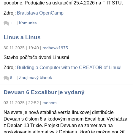
podobne. Podujatie sa uskutoční 25.4.2026 na FIIT STU.
Zdroj:
Bratislava OpenCamp
|
Komunita
1
Linus a Linus
30.11.2025 | 19:40
|
redhawk1975
Stavba počítača dvomi Linusmi
Zdroj:
Building a Computer with the CREATOR of Linux!
|
Zaujímavý článok
8
Devuan 6 Excalibur je vydaný
03.11.2025 | 22:52
|
menom
Na svete je nová stabilná verzia linuxovej distribúcie
Devuan s číslom 6 a kódovým menom Excalibur. Vychádza
z Debian 13 Trixie. Projekt Devuan sa zameriava na
poskytovanie alternatívy k Debianu, ktorú je možné použiť