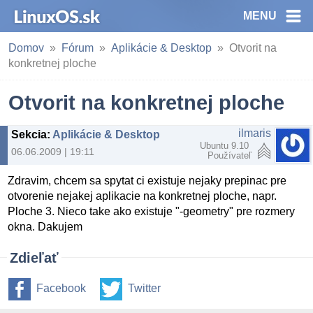
MENU
Domov
Fórum
Aplikácie & Desktop
Otvorit na
konkretnej ploche
Otvorit na konkretnej ploche
ilmaris
Sekcia
:
Aplikácie & Desktop
Ubuntu 9.10
06.06.2009 | 19:11
Používateľ
Zdravim, chcem sa spytat ci existuje nejaky prepinac pre
otvorenie nejakej aplikacie na konkretnej ploche, napr.
Ploche 3. Nieco take ako existuje "-geometry" pre rozmery
okna. Dakujem
Zdieľať
Facebook
Twitter