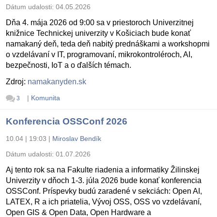
Dátum udalosti:
04.05.2026
Dňa 4. mája 2026 od 9:00 sa v priestoroch Univerzitnej
knižnice Technickej univerzity v Košiciach bude konať
namakaný deň, teda deň nabitý prednáškami a workshopmi
o vzdelávaní v IT, programovaní, mikrokontroléroch, AI,
bezpečnosti, IoT a o ďalších témach.
Zdroj:
namakanyden.sk
|
Komunita
3
Konferencia OSSConf 2026
10.04 | 19:03
|
Miroslav Bendík
Dátum udalosti:
01.07.2026
Aj tento rok sa na Fakulte riadenia a informatiky Žilinskej
Univerzity v dňoch 1-3. júla 2026 bude konať konferencia
OSSConf. Príspevky budú zaradené v sekciách: Open AI,
LATEX, R a ich priatelia, Vývoj OSS, OSS vo vzdelávaní,
Open GIS & Open Data, Open Hardware a