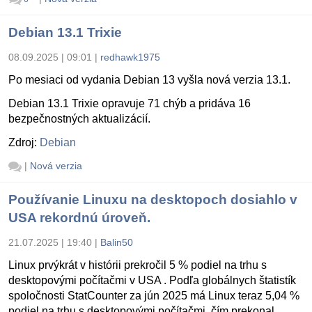
Debian 13.1 Trixie
08.09.2025 | 09:01
|
redhawk1975
Po mesiaci od vydania Debian 13 vyšla nová verzia 13.1.
Debian 13.1 Trixie opravuje 71 chýb a pridáva 16
bezpečnostných aktualizácií.
Zdroj:
Debian
|
Nová verzia
Používanie Linuxu na desktopoch dosiahlo v
USA rekordnú úroveň.
21.07.2025 | 19:40
|
Balin50
Linux prvýkrát v histórii prekročil 5 % podiel na trhu s
desktopovými počítačmi v USA . Podľa globálnych štatistík
spoločnosti StatCounter za jún 2025 má Linux teraz 5,04 %
podiel na trhu s desktopovými počítačmi, čím prekonal