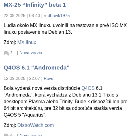
MX-25 “Infinity” beta 1
22.09.2025 | 08:40
|
redhawk1975
Ludia okolo MX linuxu uvolnili na testovanie prvé ISO MX
linuxu postavené na Debian 13.
Zdroj:
MX linux
|
Nová verzia
2
Q4OS 6.1 "Andromeda"
12.09.2025 | 22:07
|
Pavel
Bola vydaná nová verzia distribúcie
Q4OS
6.1
"Andromeda", ktorá vychádza z Debianu 13.1 Trixie s
desktopom Plasma alebo Trinity. Bude k dispozícii len pre
64 bit architektúru, pre 32 bit sa odporúča staršia verzia
Q4OS 5 "Aquarius".
Zdroj:
DistroWatch.com
|
Nová verzia
6