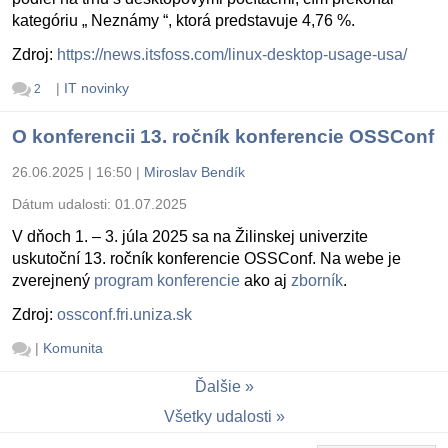
kategóriu „ Neznámy “, ktorá predstavuje 4,76 %.
Zdroj:
https://news.itsfoss.com/linux-desktop-usage-usa/
|
IT novinky
2
O konferencii 13. ročník konferencie OSSConf
26.06.2025 | 16:50
|
Miroslav Bendík
Dátum udalosti:
01.07.2025
V dňoch 1. – 3. júla 2025 sa na Žilinskej univerzite
uskutoční 13. ročník konferencie OSSConf. Na webe je
zverejnený
program konferencie
ako aj
zborník
.
Zdroj:
ossconf.fri.uniza.sk
|
Komunita
Ďalšie
Všetky udalosti