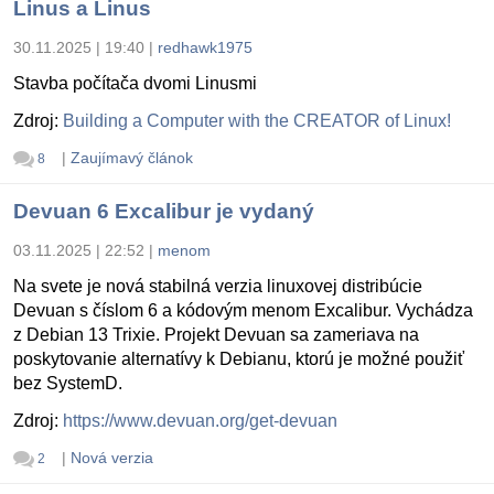
Linus a Linus
30.11.2025 | 19:40
|
redhawk1975
Stavba počítača dvomi Linusmi
Zdroj:
Building a Computer with the CREATOR of Linux!
|
Zaujímavý článok
8
Devuan 6 Excalibur je vydaný
03.11.2025 | 22:52
|
menom
Na svete je nová stabilná verzia linuxovej distribúcie
Devuan s číslom 6 a kódovým menom Excalibur. Vychádza
z Debian 13 Trixie. Projekt Devuan sa zameriava na
poskytovanie alternatívy k Debianu, ktorú je možné použiť
bez SystemD.
Zdroj:
https://www.devuan.org/get-devuan
|
Nová verzia
2