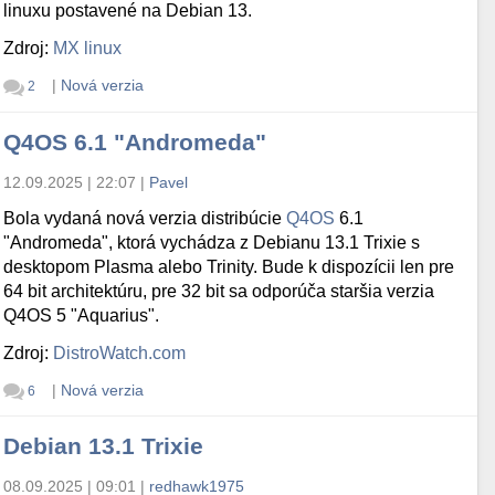
linuxu postavené na Debian 13.
Zdroj:
MX linux
|
Nová verzia
2
Q4OS 6.1 "Andromeda"
12.09.2025 | 22:07
|
Pavel
Bola vydaná nová verzia distribúcie
Q4OS
6.1
"Andromeda", ktorá vychádza z Debianu 13.1 Trixie s
desktopom Plasma alebo Trinity. Bude k dispozícii len pre
64 bit architektúru, pre 32 bit sa odporúča staršia verzia
Q4OS 5 "Aquarius".
Zdroj:
DistroWatch.com
|
Nová verzia
6
Debian 13.1 Trixie
08.09.2025 | 09:01
|
redhawk1975