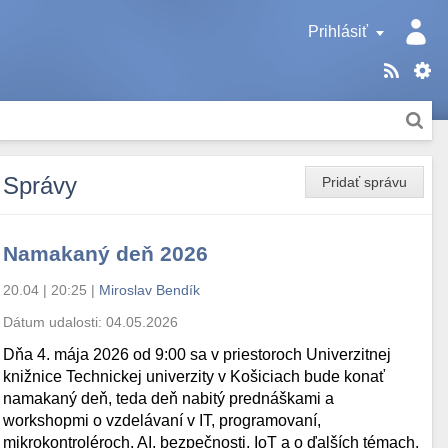
Prihlásiť
Správy
Pridať správu
Namakaný deň 2026
20.04 | 20:25
|
Miroslav Bendík
Dátum udalosti:
04.05.2026
Dňa 4. mája 2026 od 9:00 sa v priestoroch Univerzitnej
knižnice Technickej univerzity v Košiciach bude konať
namakaný deň, teda deň nabitý prednáškami a
workshopmi o vzdelávaní v IT, programovaní,
mikrokontroléroch, AI, bezpečnosti, IoT a o ďalších témach.