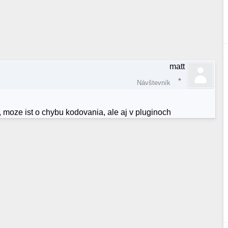
matt
Návštevník
, moze ist o chybu kodovania, ale aj v pluginoch