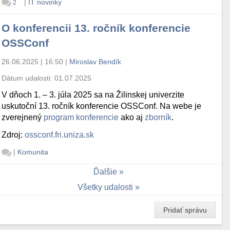
|
IT novinky
2
O konferencii 13. ročník konferencie
OSSConf
26.06.2025 | 16:50
|
Miroslav Bendík
Dátum udalosti:
01.07.2025
V dňoch 1. – 3. júla 2025 sa na Žilinskej univerzite
uskutoční 13. ročník konferencie OSSConf. Na webe je
zverejnený
program konferencie
ako aj
zborník
.
Zdroj:
ossconf.fri.uniza.sk
|
Komunita
Ďalšie
Všetky udalosti
Pridať správu