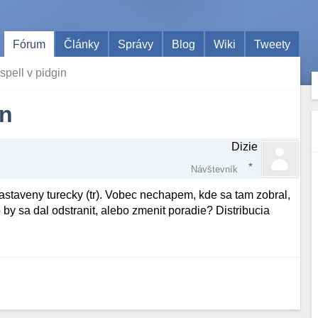
Fórum
Články
Správy
Blog
Wiki
Tweety
spell v pidgin
in
Dizie
Návštevník
nastaveny turecky (tr). Vobec nechapem, kde sa tam zobral,
by sa dal odstranit, alebo zmenit poradie? Distribucia