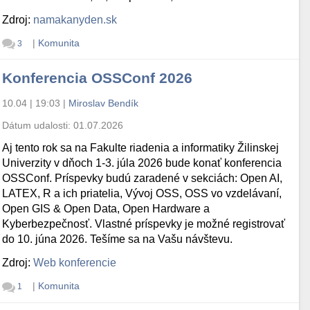
Zdroj:
namakanyden.sk
|
Komunita
3
Konferencia OSSConf 2026
10.04 | 19:03
|
Miroslav Bendík
Dátum udalosti:
01.07.2026
Aj tento rok sa na Fakulte riadenia a informatiky Žilinskej
Univerzity v dňoch 1-3. júla 2026 bude konať konferencia
OSSConf. Príspevky budú zaradené v sekciách: Open AI,
LATEX, R a ich priatelia, Vývoj OSS, OSS vo vzdelávaní,
Open GIS & Open Data, Open Hardware a
Kyberbezpečnosť. Vlastné príspevky je možné registrovať
do 10. júna 2026. Tešíme sa na Vašu návštevu.
Zdroj:
Web konferencie
|
Komunita
1