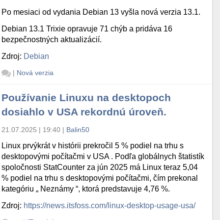
Po mesiaci od vydania Debian 13 vyšla nová verzia 13.1.
Debian 13.1 Trixie opravuje 71 chýb a pridáva 16
bezpečnostných aktualizácií.
Zdroj:
Debian
|
Nová verzia
Používanie Linuxu na desktopoch
dosiahlo v USA rekordnú úroveň.
21.07.2025 | 19:40
|
Balin50
Linux prvýkrát v histórii prekročil 5 % podiel na trhu s
desktopovými počítačmi v USA . Podľa globálnych štatistík
spoločnosti StatCounter za jún 2025 má Linux teraz 5,04
% podiel na trhu s desktopovými počítačmi, čím prekonal
kategóriu „ Neznámy “, ktorá predstavuje 4,76 %.
Zdroj:
https://news.itsfoss.com/linux-desktop-usage-usa/