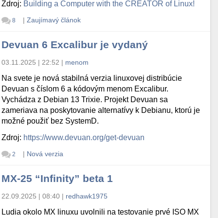
Zdroj:
Building a Computer with the CREATOR of Linux!
|
Zaujímavý článok
8
Devuan 6 Excalibur je vydaný
03.11.2025 | 22:52
|
menom
Na svete je nová stabilná verzia linuxovej distribúcie
Devuan s číslom 6 a kódovým menom Excalibur.
Vychádza z Debian 13 Trixie. Projekt Devuan sa
zameriava na poskytovanie alternatívy k Debianu, ktorú je
možné použiť bez SystemD.
Zdroj:
https://www.devuan.org/get-devuan
|
Nová verzia
2
MX-25 “Infinity” beta 1
22.09.2025 | 08:40
|
redhawk1975
Ludia okolo MX linuxu uvolnili na testovanie prvé ISO MX