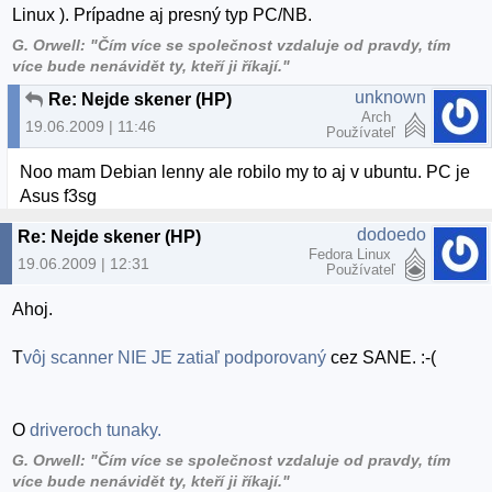
Linux ). Prípadne aj presný typ PC/NB.
G. Orwell: "Čím více se společnost vzdaluje od pravdy, tím
více bude nenávidět ty, kteří ji říkají."
unknown
Re: Nejde skener (HP)
Arch
19.06.2009 | 11:46
Používateľ
Noo mam Debian lenny ale robilo my to aj v ubuntu. PC je
Asus f3sg
dodoedo
Re: Nejde skener (HP)
Fedora Linux
19.06.2009 | 12:31
Používateľ
Ahoj.
T
vôj scanner NIE JE zatiaľ podporovaný
cez SANE. :-(
O
driveroch tunaky.
G. Orwell: "Čím více se společnost vzdaluje od pravdy, tím
více bude nenávidět ty, kteří ji říkají."