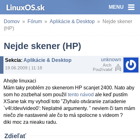
MENU
Domov
Fórum
Aplikácie & Desktop
Nejde skener
(HP)
Nejde skener (HP)
unknown
Sekcia
:
Aplikácie & Desktop
Arch
19.06.2009 | 11:18
Používateľ
Ahojte linuxaci
Mám taky problém zo skenerom HP scanjet 2400. Nato aby
som ho zozbehal som použil
tento návod
ale keď pustím
XSane tak my vyhodí toto "Zlyhalo otváranie zariadenie
`v4l:/dev/video0': Neplatné argumenty. " neviem či tam mám
niečo zle nastavené ale čo to má spolocne s videom ?
diki moc za nieaku radu.
Zdieľať