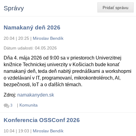
Správy
Pridať správu
Namakaný deň 2026
20.04 | 20:25
|
Miroslav Bendík
Dátum udalosti:
04.05.2026
Dňa 4. mája 2026 od 9:00 sa v priestoroch Univerzitnej
knižnice Technickej univerzity v Košiciach bude konať
namakaný deň, teda deň nabitý prednáškami a workshopmi
o vzdelávaní v IT, programovaní, mikrokontroléroch, AI,
bezpečnosti, IoT a o ďalších témach.
Zdroj:
namakanyden.sk
|
Komunita
3
Konferencia OSSConf 2026
10.04 | 19:03
|
Miroslav Bendík