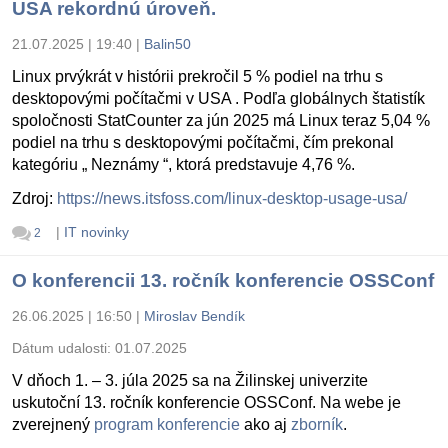
USA rekordnú úroveň.
21.07.2025 | 19:40
|
Balin50
Linux prvýkrát v histórii prekročil 5 % podiel na trhu s
desktopovými počítačmi v USA . Podľa globálnych štatistík
spoločnosti StatCounter za jún 2025 má Linux teraz 5,04 %
podiel na trhu s desktopovými počítačmi, čím prekonal
kategóriu „ Neznámy “, ktorá predstavuje 4,76 %.
Zdroj:
https://news.itsfoss.com/linux-desktop-usage-usa/
|
IT novinky
2
O konferencii 13. ročník konferencie OSSConf
26.06.2025 | 16:50
|
Miroslav Bendík
Dátum udalosti:
01.07.2025
V dňoch 1. – 3. júla 2025 sa na Žilinskej univerzite
uskutoční 13. ročník konferencie OSSConf. Na webe je
zverejnený
program konferencie
ako aj
zborník
.