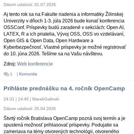
Dátum udalosti:
01.07.2026
Aj tento rok sa na Fakulte riadenia a informatiky Žilinskej
Univerzity v dňoch 1-3. júla 2026 bude konať konferencia
OSSConf. Príspevky budú zaradené v sekciách: Open AI,
LATEX, R a ich priatelia, Vývoj OSS, OSS vo vzdelávaní,
Open GIS & Open Data, Open Hardware a
Kyberbezpečnosť. Vlastné príspevky je možné registrovať
do 10. júna 2026. Tešíme sa na Vašu návštevu.
Zdroj:
Web konferencie
|
Komunita
1
Prihláste prednášku na 4. ročník OpenCamp
24.01 | 14:45
|
MarekGalinski
Dátum udalosti:
25.04.2026
Štvrtý ročník Bratislava OpenCamp pozná svoj termín a je
spustená možnosť prihlasovať príspevky. Podujatie sa
zameriava na témy otvorených technológii, otvoreného