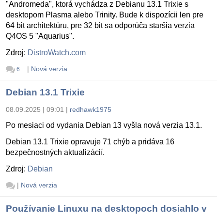
"Andromeda", ktorá vychádza z Debianu 13.1 Trixie s
desktopom Plasma alebo Trinity. Bude k dispozícii len pre
64 bit architektúru, pre 32 bit sa odporúča staršia verzia
Q4OS 5 "Aquarius".
Zdroj:
DistroWatch.com
|
Nová verzia
6
Debian 13.1 Trixie
08.09.2025 | 09:01
|
redhawk1975
Po mesiaci od vydania Debian 13 vyšla nová verzia 13.1.
Debian 13.1 Trixie opravuje 71 chýb a pridáva 16
bezpečnostných aktualizácií.
Zdroj:
Debian
|
Nová verzia
Používanie Linuxu na desktopoch dosiahlo v