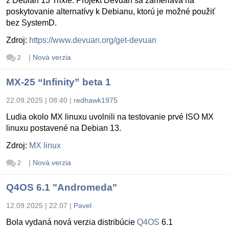
z Debian 13 Trixie. Projekt Devuan sa zameriava na
poskytovanie alternatívy k Debianu, ktorú je možné použiť
bez SystemD.
Zdroj:
https://www.devuan.org/get-devuan
|
Nová verzia
2
MX-25 “Infinity” beta 1
22.09.2025 | 08:40
|
redhawk1975
Ludia okolo MX linuxu uvolnili na testovanie prvé ISO MX
linuxu postavené na Debian 13.
Zdroj:
MX linux
|
Nová verzia
2
Q4OS 6.1 "Andromeda"
12.09.2025 | 22:07
|
Pavel
Bola vydaná nová verzia distribúcie
Q4OS
6.1