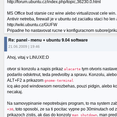
http://forum.ubuntu.cz/index.php/topic,36230.0.html
MS Office bud starsie cez wine alebo virtualizovat cele win.
Antivir netreba, firewall je v ubuntu od zaciatku staci ho le
http://wiki.ubuntu.cz/GUFW
Pripadne ho nastavovat rucne v konfiguracnom subore(prik
Re: panel - menu + ubuntu 9.04 software
21.06.2009 | 19:46
Ahoj, vitaj v LINUXE:D
otvor si konzolu a napis prikaz
tym otvoris nastave
alacarte
podarilo odskrtnut, teda predvolby a spravu. Konzolu, alebo
ALT+F2 a prikazom
gnome-terminal
icq ako pod windowsom nerozbehas, pouzi pidgin, alebo kope
necakaj.
Na samovypinanie nepotrebujes program, to ma system zab
, toto sposobi, ze sa ti pocitac vypne po 30minutach od 
+30
prikazoch zistis, ak das do konzoly
. man pre
man shutdown