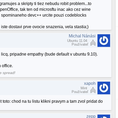
mujes a skripty ti tiez nebudu robit problem...to
ppenOffice, tak ten od microsftu inac ako cez wine
u spominaneho devc++ urcite pouzi codeblocks
iste dostavi prve ovocie snazenia, vela stastia;)
Michal Nánási
Ubuntu 11.04
Používateľ
licq, pripadne empathy (bude default v ubuntu 9.10).
 office.
me spread!
xapoh
Mint
Používateľ
 toto: chod na tu listu klikni pravym a tam zvol pridat do
zepp