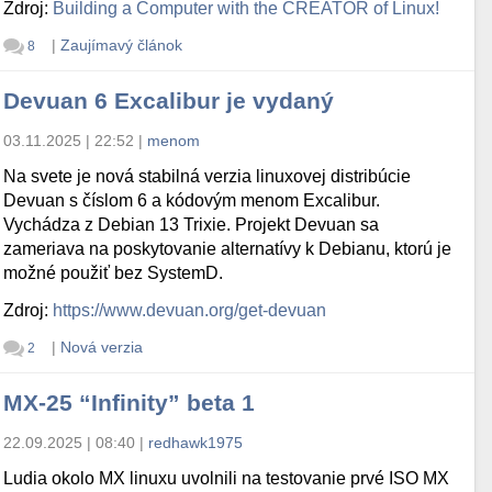
Zdroj:
Building a Computer with the CREATOR of Linux!
|
Zaujímavý článok
8
Devuan 6 Excalibur je vydaný
03.11.2025 | 22:52
|
menom
Na svete je nová stabilná verzia linuxovej distribúcie
Devuan s číslom 6 a kódovým menom Excalibur.
Vychádza z Debian 13 Trixie. Projekt Devuan sa
zameriava na poskytovanie alternatívy k Debianu, ktorú je
možné použiť bez SystemD.
Zdroj:
https://www.devuan.org/get-devuan
|
Nová verzia
2
MX-25 “Infinity” beta 1
22.09.2025 | 08:40
|
redhawk1975
Ludia okolo MX linuxu uvolnili na testovanie prvé ISO MX