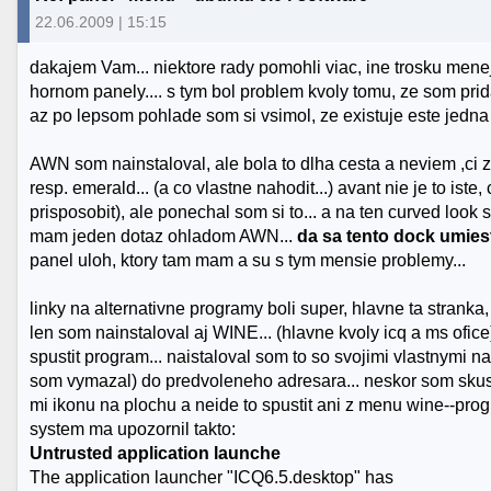
22.06.2009 | 15:15
dakajem Vam... niektore rady pomohli viac, ine trosku menej
hornom panely.... s tym bol problem kvoly tomu, ze som prida
az po lepsom pohlade som si vsimol, ze existuje este jedna
AWN som nainstaloval, ale bola to dlha cesta a neviem ,ci za 
resp. emerald... (a co vlastne nahodit...) avant nie je to ist
prisposobit), ale ponechal som si to... a na ten curved look s
mam jeden dotaz ohladom AWN...
da sa tento dock umiest
panel uloh, ktory tam mam a su s tym mensie problemy...
linky na alternativne programy boli super, hlavne ta stranka,
len som nainstaloval aj WINE... (hlavne kvoly icq a ms ofice)
spustit program... naistaloval som to so svojimi vlastnymi 
som vymazal) do predvoleneho adresara... neskor som skusal
mi ikonu na plochu a neide to spustit ani z menu wine--pro
system ma upozornil takto:
Untrusted application launche
The application launcher "ICQ6.5.desktop" has