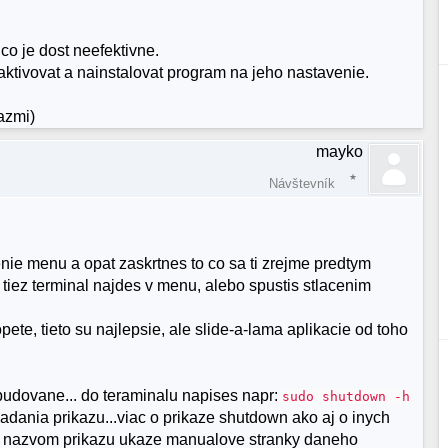
 co je dost neefektivne.
n aktivovat a nainstalovat program na jeho nastavenie.
azmi)
mayko
Návštevník
nie menu a opat zaskrtnes to co sa ti zrejme predtym
 tiez terminal najdes v menu, alebo spustis stlacenim
te, tieto su najlepsie, ale slide-a-lama aplikacie od toho
udovane... do teraminalu napises napr:
sudo shutdown -h
zadania prikazu...viac o prikaze shutdown ako aj o inych
d nazvom prikazu ukaze manualove stranky daneho