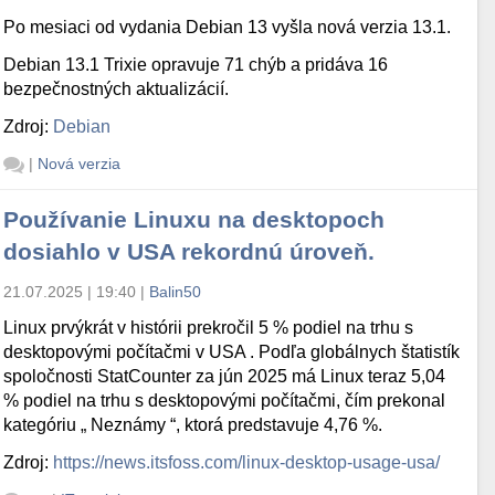
Po mesiaci od vydania Debian 13 vyšla nová verzia 13.1.
Debian 13.1 Trixie opravuje 71 chýb a pridáva 16
bezpečnostných aktualizácií.
Zdroj:
Debian
|
Nová verzia
Používanie Linuxu na desktopoch
dosiahlo v USA rekordnú úroveň.
21.07.2025 | 19:40
|
Balin50
Linux prvýkrát v histórii prekročil 5 % podiel na trhu s
desktopovými počítačmi v USA . Podľa globálnych štatistík
spoločnosti StatCounter za jún 2025 má Linux teraz 5,04
% podiel na trhu s desktopovými počítačmi, čím prekonal
kategóriu „ Neznámy “, ktorá predstavuje 4,76 %.
Zdroj:
https://news.itsfoss.com/linux-desktop-usage-usa/