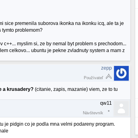
 premenila suborova ikonka na ikonku icq, ale ta je
j s tymto problemom?
v c++... myslim si, ze by nemal byt problem s prechodom...
blem celkovo... ubuntu je pekne zvladnuty system a mam z
zepp
Používateľ
e a krusadery?
(citanie, zapis, mazanie) viem, ze to tu
qw11
Návštevník
tu je pidgin co je podla mna velmi podareny program.
nale