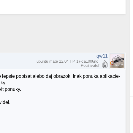
qw11
ubuntu mate 22.04 HP 17-ca1006nc
Používateľ
epsie popisat alebo daj obrazok. Inak ponuka aplikacie-
ky.
it ponuky.
videl.