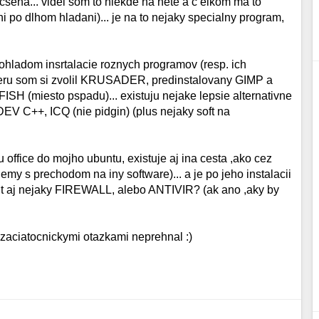
acsena... videl som to niekde na nete a c elkom ma to
i po dlhom hladani)... je na to nejaky specialny program,
 ohladom insrtalacie roznych programov (resp. ich
nderu som si zvolil KRUSADER, predinstalovany GIMP a
SH (miesto pspadu)... existuju nejake lepsie alternativne
EV C++, ICQ (nie pidgin) (plus nejaky soft na
 office do mojho ubuntu, existuje aj ina cesta ,ako cez
my s prechodom na iny software)... a je po jeho instalacii
odit aj nejaky FIREWALL, alebo ANTIVIR? (ak ano ,aky by
aciatocnickymi otazkami neprehnal :)