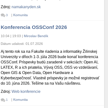
Zdroj:
namakanyden.sk
|
Komunita
3
Konferencia OSSConf 2026
10.04 | 19:03
|
Miroslav Bendík
Dátum udalosti:
01.07.2026
Aj tento rok sa na Fakulte riadenia a informatiky Žilinskej
Univerzity v dňoch 1-3. júla 2026 bude konať konferencia
OSSConf. Príspevky budú zaradené v sekciách: Open AI,
LATEX, R a ich priatelia, Vývoj OSS, OSS vo vzdelávaní,
Open GIS & Open Data, Open Hardware a
Kyberbezpečnosť. Vlastné príspevky je možné registrovať
do 10. júna 2026. Tešíme sa na Vašu návštevu.
Zdroj:
Web konferencie
|
Komunita
1