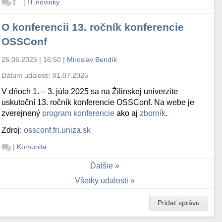
|
IT novinky
2
O konferencii 13. ročník konferencie
OSSConf
26.06.2025 | 16:50
|
Miroslav Bendík
Dátum udalosti:
01.07.2025
V dňoch 1. – 3. júla 2025 sa na Žilinskej univerzite
uskutoční 13. ročník konferencie OSSConf. Na webe je
zverejnený
program konferencie
ako aj
zborník
.
Zdroj:
ossconf.fri.uniza.sk
|
Komunita
Ďalšie
Všetky udalosti
Pridať správu