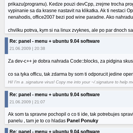
prikazu(programu). Kedze pouzi devCpp, zrejme trocha progra
vypinanie sa da krasne nastavit na klikatka. Ak ti nestaci O
nenahodis, office2007 bezi pod wine paradne. Ako nahrad
chvilku potrva, kym si na linux zvyknes, ale po par dnoch sa 
Re: panel - menu + ubuntu 9.04 software
21.06.2009 | 20:38
Za dev-c++ je dobra nahrada Code::blocks, za pidgina skus 
co sa tyka officu, tak zdarma by som ti odporucit jedine open
Hi! I'm a .signature virus! Copy me into your ~/.signature to help 
Re: panel - menu + ubuntu 9.04 software
21.06.2009 | 21:07
Ak som ta spravne pochopil o co ti ide, tak potrebujes spravit
panelu , tam je to co hladas
Panel Ponuky
Re: panel - menu + ubuntu 9.04 software