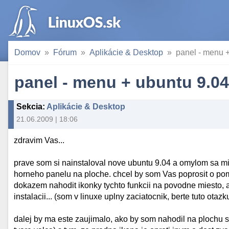
Domov
Fórum
Aplikácie & Desktop
panel - menu +
panel - menu + ubuntu 9.04
Sekcia
:
Aplikácie & Desktop
21.06.2009 | 18:06
zdravim Vas...
prave som si nainstaloval nove ubuntu 9.04 a omylom sa mi
horneho panelu na ploche. chcel by som Vas poprosit o pom
dokazem nahodit ikonky tychto funkcii na povodne miesto, 
instalacii... (som v linuxe uplny zaciatocnik, berte tuto otazk
dalej by ma este zaujimalo, ako by som nahodil na plochu 