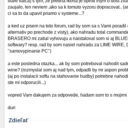
tvare valca) s tym, ze predna ikona je oproti inym o dost zv
zaujalo, len neviem ,ako sa k tomuto vyzoru dopracovat.. (an
ci sa to da upavit priamo v systeme...?
a ked uz pisem na toto forum, rad by som sa s Vami poradil
alternativ po prechode z visty). ako nahradu total comma
BRASERO mi zatial vyhovuju a naistaloval som si aj BLUEFI
softwary? resp. rad by som nasiel nahradu za LIME WIRE, D
"samovypinanie PC")
a este posledna otazka... ak by som potreboval nahodit sadu
wine? (rozmyslal som aj nad tym, odpadli by mi aspon proble
(aj po instalacii softu na stahovanie hudby) potrebne nah
ste mi odporucili...)
vopred Vam dakujem za odpovede, hadam som to s mojimi z
duri
Zdieľať