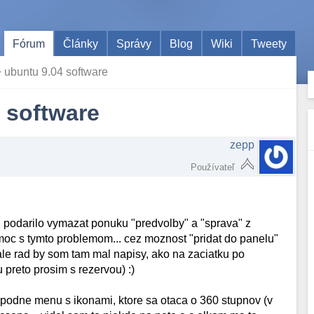
Fórum
Články
Správy
Blog
Wiki
Tweety
 ubuntu 9.04 software
 software
zepp
Používateľ
 podarilo vymazat ponuku "predvolby" a "sprava" z
oc s tymto problemom... cez moznost "pridat do panelu"
ale rad by som tam mal napisy, ako na zaciatku po
u preto prosim s rezervou) :)
spodne menu s ikonami, ktore sa otaca o 360 stupnov (v