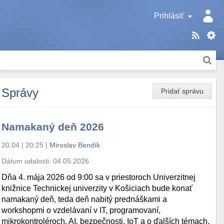
Prihlásiť
Správy
Pridať správu
Namakaný deň 2026
20.04 | 20:25
|
Miroslav Bendík
Dátum udalosti:
04.05.2026
Dňa 4. mája 2026 od 9:00 sa v priestoroch Univerzitnej
knižnice Technickej univerzity v Košiciach bude konať
namakaný deň, teda deň nabitý prednáškami a
workshopmi o vzdelávaní v IT, programovaní,
mikrokontroléroch, AI, bezpečnosti, IoT a o ďalších témach.