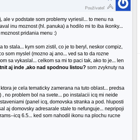
Používateľ
, ale v podstate som problemy vyriesil... to menu na
val inu moznost (hl. panuka) a hodilo mi to iba ikonky...
 moznost pridania menu :)
to stala... kym som zistil, co je to beryl, neskor compiz,
e, co som myslel (mozno aj ano... ved sa to da rozne
om sa vykaslal... celkom sa mi to paci tak, ako to je... len
nit aj inde ,ako nad spodnou listou?
som zvyknuty na
 ktora je cela tematicky zamerana na tuto oblast... predsa
 , no problem bol na svete... po instalacii icq mi neide
nastaveniami (panel icq, domovska stranka a pod. hluposti
 aj domovsky adresarale stale to nefunguje... nepripoji
grams--icq 6.5... ked som nahodil ikonu na plochu rucne