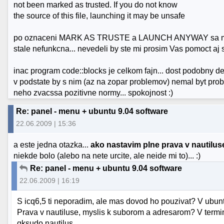
not been marked as trusted. If you do not know
the source of this file, launching it may be unsafe
po oznaceni MARK AS TRUSTE a LAUNCH ANYWAY sa mi sice
stale nefunkcna... nevedeli by ste mi prosim Vas pomoct a
inac program code::blocks je celkom fajn... dost podobny de
v podstate by s nim (az na zopar problemov) nemal byt pro
neho zvacssa pozitivne normy... spokojnost :)
Re: panel - menu + ubuntu 9.04 software
22.06.2009 | 15:36
a este jedna otazka...
ako nastavim plne prava v nautilus
niekde bolo (alebo na nete urcite, ale neide mi to)... :)
Re: panel - menu + ubuntu 9.04 software
22.06.2009 | 16:19
S icq6,5 ti neporadim, ale mas dovod ho pouzivat? V ubun
Prava v nautiluse, myslis k suborom a adresarom? V termi
gksudo nautilus