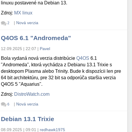
linuxu postavené na Debian 13.
Zdroj:
MX linux
|
Nová verzia
2
Q4OS 6.1 "Andromeda"
12.09.2025 | 22:07
|
Pavel
Bola vydaná nová verzia distribúcie
Q4OS
6.1
"Andromeda", ktorá vychádza z Debianu 13.1 Trixie s
desktopom Plasma alebo Trinity. Bude k dispozícii len pre
64 bit architektúru, pre 32 bit sa odporúča staršia verzia
Q4OS 5 "Aquarius".
Zdroj:
DistroWatch.com
|
Nová verzia
6
Debian 13.1 Trixie
08.09.2025 | 09:01
|
redhawk1975