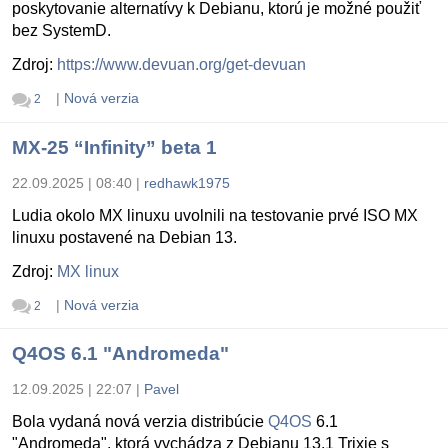
poskytovanie alternatívy k Debianu, ktorú je možné použiť
bez SystemD.
Zdroj:
https://www.devuan.org/get-devuan
|
Nová verzia
2
MX-25 “Infinity” beta 1
22.09.2025 | 08:40
|
redhawk1975
Ludia okolo MX linuxu uvolnili na testovanie prvé ISO MX
linuxu postavené na Debian 13.
Zdroj:
MX linux
|
Nová verzia
2
Q4OS 6.1 "Andromeda"
12.09.2025 | 22:07
|
Pavel
Bola vydaná nová verzia distribúcie
Q4OS
6.1
"Andromeda", ktorá vychádza z Debianu 13.1 Trixie s