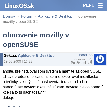
MENU
Domov
Fórum
Aplikácie & Desktop
obnovenie
mozilly v openSUSE
obnovenie mozilly v
openSUSE
toneubo
Sekcia
:
Aplikácie & Desktop
Greenie
29.06.2009 | 13:22
Používateľ
ahojte, preinstaloval som systém a mám teraz open SUSE
11.1. z predošlého systému som si skopíroval mozillácke
priečinky, v ktorých sú nastavenia. teraz si ich chcem
nahodiť, ale neviem akosi nájsť kam. neviete niekto poradiť
kde sa to tu nachádza???
ďakujem