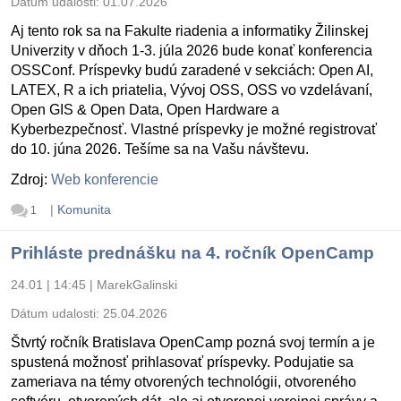
Dátum udalosti:
01.07.2026
Aj tento rok sa na Fakulte riadenia a informatiky Žilinskej
Univerzity v dňoch 1-3. júla 2026 bude konať konferencia
OSSConf. Príspevky budú zaradené v sekciách: Open AI,
LATEX, R a ich priatelia, Vývoj OSS, OSS vo vzdelávaní,
Open GIS & Open Data, Open Hardware a
Kyberbezpečnosť. Vlastné príspevky je možné registrovať
do 10. júna 2026. Tešíme sa na Vašu návštevu.
Zdroj:
Web konferencie
|
Komunita
1
Prihláste prednášku na 4. ročník OpenCamp
24.01 | 14:45
|
MarekGalinski
Dátum udalosti:
25.04.2026
Štvrtý ročník Bratislava OpenCamp pozná svoj termín a je
spustená možnosť prihlasovať príspevky. Podujatie sa
zameriava na témy otvorených technológii, otvoreného