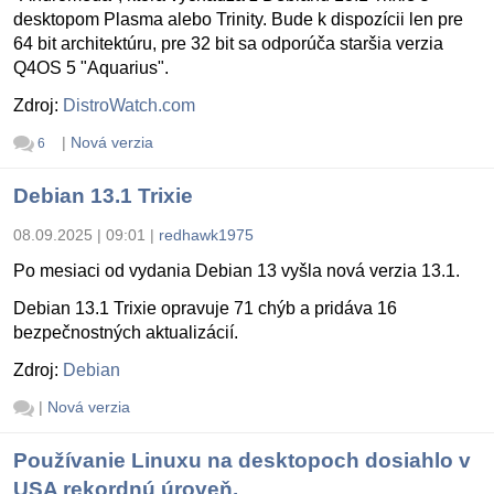
desktopom Plasma alebo Trinity. Bude k dispozícii len pre
64 bit architektúru, pre 32 bit sa odporúča staršia verzia
Q4OS 5 "Aquarius".
Zdroj:
DistroWatch.com
|
Nová verzia
6
Debian 13.1 Trixie
08.09.2025 | 09:01
|
redhawk1975
Po mesiaci od vydania Debian 13 vyšla nová verzia 13.1.
Debian 13.1 Trixie opravuje 71 chýb a pridáva 16
bezpečnostných aktualizácií.
Zdroj:
Debian
|
Nová verzia
Používanie Linuxu na desktopoch dosiahlo v
USA rekordnú úroveň.