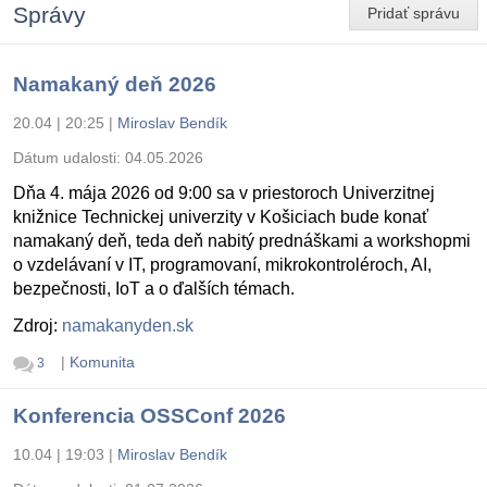
Správy
Pridať správu
Namakaný deň 2026
20.04 | 20:25
|
Miroslav Bendík
Dátum udalosti:
04.05.2026
Dňa 4. mája 2026 od 9:00 sa v priestoroch Univerzitnej
knižnice Technickej univerzity v Košiciach bude konať
namakaný deň, teda deň nabitý prednáškami a workshopmi
o vzdelávaní v IT, programovaní, mikrokontroléroch, AI,
bezpečnosti, IoT a o ďalších témach.
Zdroj:
namakanyden.sk
|
Komunita
3
Konferencia OSSConf 2026
10.04 | 19:03
|
Miroslav Bendík