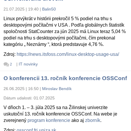
21.07.2025 | 19:40
|
Balin50
Linux prvýkrát v histórii prekročil 5 % podiel na trhu s
desktopovými počítačmi v USA . Podľa globálnych štatistík
spoločnosti StatCounter za jún 2025 má Linux teraz 5,04 %
podiel na trhu s desktopovými počítačmi, čím prekonal
kategóriu „ Neznámy “, ktorá predstavuje 4,76 %.
Zdroj:
https://news.itsfoss.com/linux-desktop-usage-usa/
|
IT novinky
2
O konferencii 13. ročník konferencie OSSConf
26.06.2025 | 16:50
|
Miroslav Bendík
Dátum udalosti:
01.07.2025
V dňoch 1. – 3. júla 2025 sa na Žilinskej univerzite
uskutoční 13. ročník konferencie OSSConf. Na webe je
zverejnený
program konferencie
ako aj
zborník
.
Zdroj:
ossconf.fri.uniza.sk