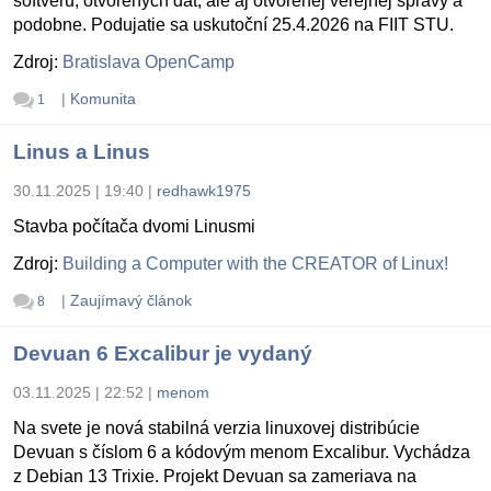
softvéru, otvorených dát, ale aj otvorenej verejnej správy a
podobne. Podujatie sa uskutoční 25.4.2026 na FIIT STU.
Zdroj:
Bratislava OpenCamp
|
Komunita
1
Linus a Linus
30.11.2025 | 19:40
|
redhawk1975
Stavba počítača dvomi Linusmi
Zdroj:
Building a Computer with the CREATOR of Linux!
|
Zaujímavý článok
8
Devuan 6 Excalibur je vydaný
03.11.2025 | 22:52
|
menom
Na svete je nová stabilná verzia linuxovej distribúcie
Devuan s číslom 6 a kódovým menom Excalibur. Vychádza
z Debian 13 Trixie. Projekt Devuan sa zameriava na