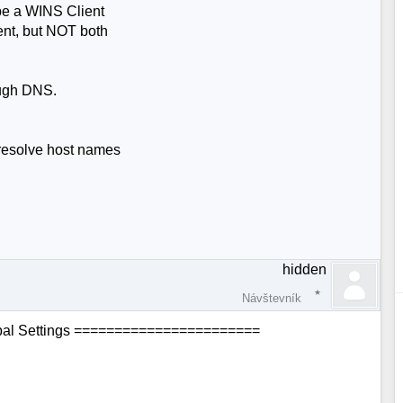
be a WINS Client
ent, but NOT both
ough DNS.
 resolve host names
hidden
Návštevník
obal Settings =======================