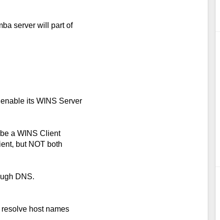
a server will part of
enable its WINS Server
 be a WINS Client
ient, but NOT both
rough DNS.
o resolve host names