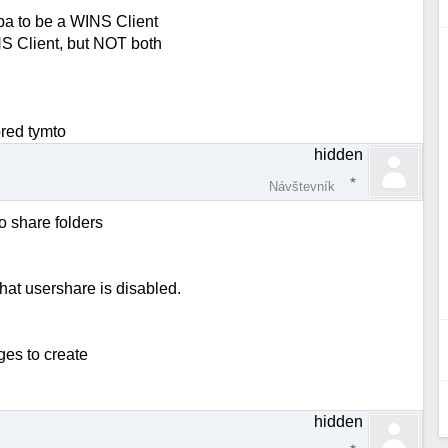
a to be a WINS Client
S Client, but NOT both
pred tymto
hidden
Návštevník
o share folders
at usershare is disabled.
ges to create
hidden