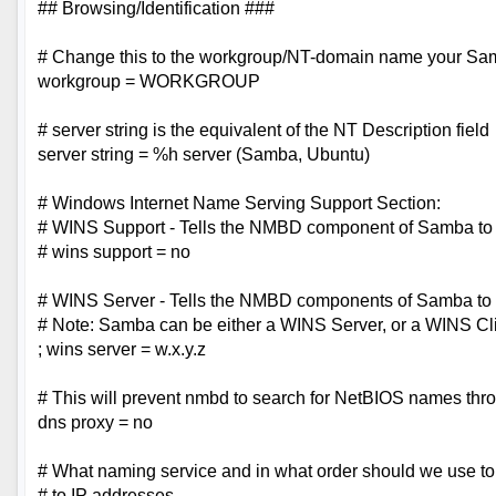
## Browsing/Identification ###
# Change this to the workgroup/NT-domain name your Samb
workgroup = WORKGROUP
# server string is the equivalent of the NT Description field
server string = %h server (Samba, Ubuntu)
# Windows Internet Name Serving Support Section:
# WINS Support - Tells the NMBD component of Samba to 
# wins support = no
# WINS Server - Tells the NMBD components of Samba to
# Note: Samba can be either a WINS Server, or a WINS Cl
; wins server = w.x.y.z
# This will prevent nmbd to search for NetBIOS names th
dns proxy = no
# What naming service and in what order should we use t
# to IP addresses