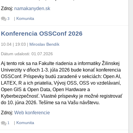
Zdroj:
namakanyden.sk
|
Komunita
3
Konferencia OSSConf 2026
10.04 | 19:03
|
Miroslav Bendík
Dátum udalosti:
01.07.2026
Aj tento rok sa na Fakulte riadenia a informatiky Žilinskej
Univerzity v dňoch 1-3. júla 2026 bude konať konferencia
OSSConf. Príspevky budú zaradené v sekciách: Open AI,
LATEX, R a ich priatelia, Vývoj OSS, OSS vo vzdelávaní,
Open GIS & Open Data, Open Hardware a
Kyberbezpečnosť. Vlastné príspevky je možné registrovať
do 10. júna 2026. Tešíme sa na Vašu návštevu.
Zdroj:
Web konferencie
|
Komunita
1