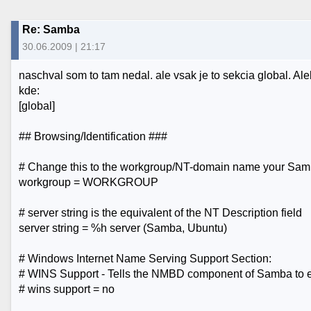
Re: Samba
30.06.2009 | 21:17
naschval som to tam nedal. ale vsak je to sekcia global. A
kde:
[global]
## Browsing/Identification ###
# Change this to the workgroup/NT-domain name your Samba
workgroup = WORKGROUP
# server string is the equivalent of the NT Description field
server string = %h server (Samba, Ubuntu)
# Windows Internet Name Serving Support Section:
# WINS Support - Tells the NMBD component of Samba to e
# wins support = no