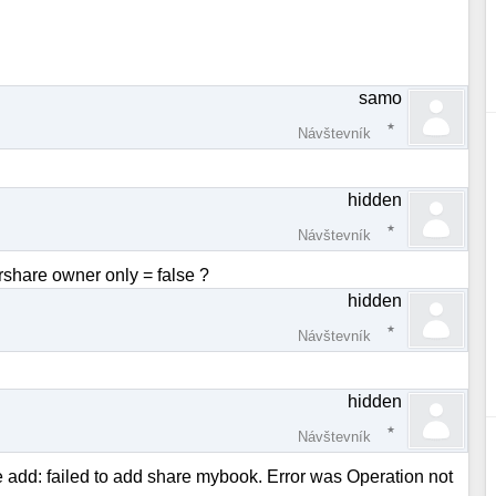
samo
Návštevník
hidden
Návštevník
rshare owner only = false ?
hidden
Návštevník
hidden
Návštevník
re add: failed to add share mybook. Error was Operation not