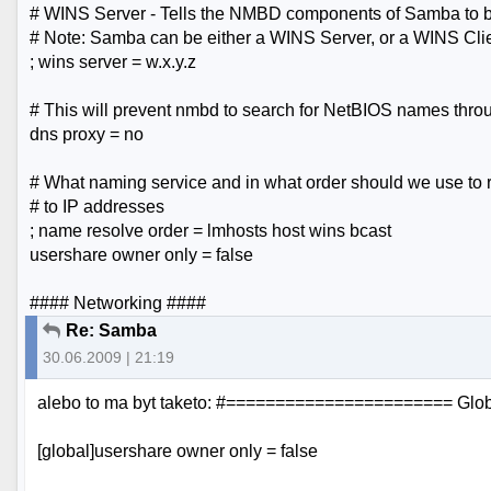
# WINS Server - Tells the NMBD components of Samba to 
# Note: Samba can be either a WINS Server, or a WINS Cli
; wins server = w.x.y.z
# This will prevent nmbd to search for NetBIOS names thr
dns proxy = no
# What naming service and in what order should we use to
# to IP addresses
; name resolve order = lmhosts host wins bcast
usershare owner only = false
#### Networking ####
Re: Samba
30.06.2009 | 21:19
alebo to ma byt taketo: #======================= Gl
[global]usershare owner only = false