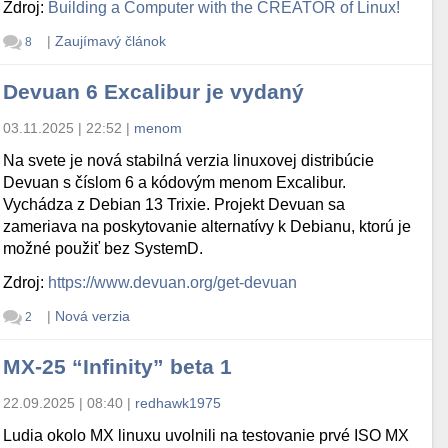
Zdroj:
Building a Computer with the CREATOR of Linux!
|
Zaujímavý článok
8
Devuan 6 Excalibur je vydaný
03.11.2025 | 22:52
|
menom
Na svete je nová stabilná verzia linuxovej distribúcie
Devuan s číslom 6 a kódovým menom Excalibur.
Vychádza z Debian 13 Trixie. Projekt Devuan sa
zameriava na poskytovanie alternatívy k Debianu, ktorú je
možné použiť bez SystemD.
Zdroj:
https://www.devuan.org/get-devuan
|
Nová verzia
2
MX-25 “Infinity” beta 1
22.09.2025 | 08:40
|
redhawk1975
Ludia okolo MX linuxu uvolnili na testovanie prvé ISO MX