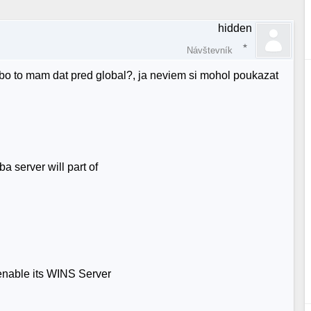
hidden
Návštevník
lebo to mam dat pred global?, ja neviem si mohol poukazat
 server will part of
nable its WINS Server