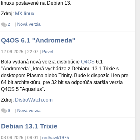
linuxu postavené na Debian 13.
Zdroj:
MX linux
|
Nová verzia
2
Q4OS 6.1 "Andromeda"
12.09.2025 | 22:07
|
Pavel
Bola vydaná nová verzia distribúcie
Q4OS
6.1
"Andromeda", ktorá vychádza z Debianu 13.1 Trixie s
desktopom Plasma alebo Trinity. Bude k dispozícii len pre
64 bit architektúru, pre 32 bit sa odporúča staršia verzia
Q4OS 5 "Aquarius".
Zdroj:
DistroWatch.com
|
Nová verzia
6
Debian 13.1 Trixie
08.09.2025 | 09:01
|
redhawk1975