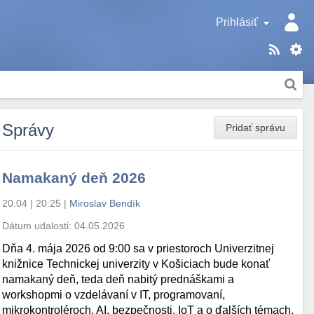
Prihlásiť
Správy
Pridať správu
Namakaný deň 2026
20.04 | 20:25
|
Miroslav Bendík
Dátum udalosti:
04.05.2026
Dňa 4. mája 2026 od 9:00 sa v priestoroch Univerzitnej
knižnice Technickej univerzity v Košiciach bude konať
namakaný deň, teda deň nabitý prednáškami a
workshopmi o vzdelávaní v IT, programovaní,
mikrokontroléroch, AI, bezpečnosti, IoT a o ďalších témach.