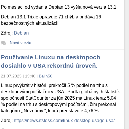
Po mesiaci od vydania Debian 13 vyšla nová verzia 13.1.
Debian 13.1 Trixie opravuje 71 chýb a pridáva 16
bezpečnostných aktualizácií.
Zdroj:
Debian
|
Nová verzia
Používanie Linuxu na desktopoch
dosiahlo v USA rekordnú úroveň.
21.07.2025 | 19:40
|
Balin50
Linux prvýkrát v histórii prekročil 5 % podiel na trhu s
desktopovými počítačmi v USA . Podľa globálnych štatistík
spoločnosti StatCounter za jún 2025 má Linux teraz 5,04
% podiel na trhu s desktopovými počítačmi, čím prekonal
kategóriu „ Neznámy “, ktorá predstavuje 4,76 %.
Zdroj:
https://news.itsfoss.com/linux-desktop-usage-usa/