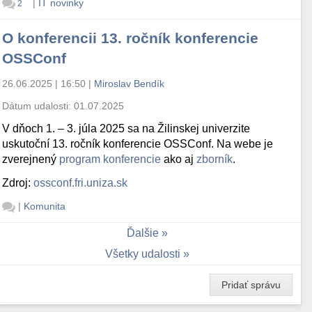
|
IT novinky
2
O konferencii 13. ročník konferencie
OSSConf
26.06.2025 | 16:50
|
Miroslav Bendík
Dátum udalosti:
01.07.2025
V dňoch 1. – 3. júla 2025 sa na Žilinskej univerzite
uskutoční 13. ročník konferencie OSSConf. Na webe je
zverejnený
program konferencie
ako aj
zborník
.
Zdroj:
ossconf.fri.uniza.sk
|
Komunita
Ďalšie
Všetky udalosti
Pridať správu