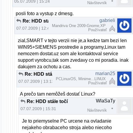
05.07.2009 | 15:24
Návštevník
posli foto a vystup z dmesg.
gabrieli
Re: HDD stále točí
Mandriva One 2009-Gnome,XP
07.07.2009 | 12:42
Používateľ
zial,SMART v tejto verzii nie je,a kedze tam bezi len
WIN95+SIEMENS prostredie a programy,Linux tam
nemozem dostat.uz som ale kontaktoval service
support vyrobcu,tak som zvedavy co mi poradia. inak
dakujem za ochotu a cas.
marian25
Re: HDD stále točí
PCLinuxOS, Minime...LINUX
07.07.2009 | 13:13
Používateľ
A prečo tam nemôžeš dostať Linux?
WlaSaTy
Re: HDD stále točí
07.07.2009 | 15:31
Návštevník
Je to priemyselne PC urcene na ovladanie
nejakeho obrabaceho stroja alebo niecoho