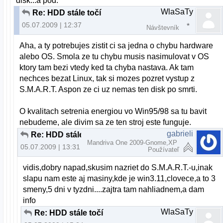
disk...a pod.
WlaSaTy
Re: HDD stále točí
05.07.2009 | 12:37
Návštevník
Aha, a ty potrebujes zistit ci sa jedna o chybu hardware
alebo OS. Smola ze tu chybu musis nasimulovat v OS
ktory tam bezi vtedy ked ta chyba nastava. Ak tam
nechces bezat Linux, tak si mozes pozret vystup z
S.M.A.R.T. Aspon ze ci uz nemas ten disk po smrti.
O kvalitach setrenia energiou vo Win95/98 sa tu bavit
nebudeme, ale divim sa ze ten stroj este funguje.
gabrieli
Re: HDD stále točí
Mandriva One 2009-Gnome,XP
05.07.2009 | 13:31
Používateľ
vidis,dobry napad,skusim nazriet do S.M.A.R.T.-u,inak
slapu nam este aj masiny,kde je win3.11,clovece,a to 3
smeny,5 dni v tyzdni....zajtra tam nahliadnem,a dam
info
WlaSaTy
Re: HDD stále točí