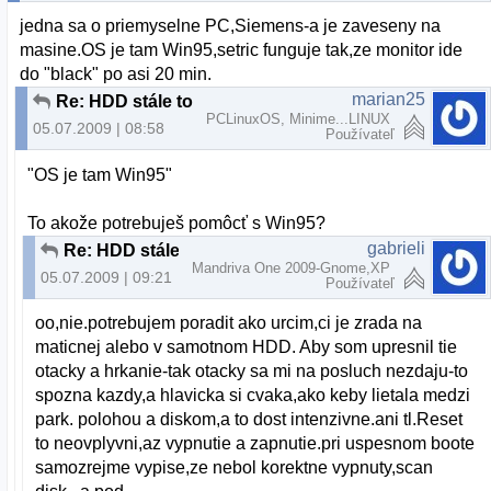
jedna sa o priemyselne PC,Siemens-a je zaveseny na
masine.OS je tam Win95,setric funguje tak,ze monitor ide
do "black" po asi 20 min.
marian25
Re: HDD stále točí
PCLinuxOS, Minime...LINUX
05.07.2009 | 08:58
Používateľ
"OS je tam Win95"
To akože potrebuješ pomôcť s Win95?
gabrieli
Re: HDD stále točí
Mandriva One 2009-Gnome,XP
05.07.2009 | 09:21
Používateľ
oo,nie.potrebujem poradit ako urcim,ci je zrada na
maticnej alebo v samotnom HDD. Aby som upresnil tie
otacky a hrkanie-tak otacky sa mi na posluch nezdaju-to
spozna kazdy,a hlavicka si cvaka,ako keby lietala medzi
park. polohou a diskom,a to dost intenzivne.ani tl.Reset
to neovplyvni,az vypnutie a zapnutie.pri uspesnom boote
samozrejme vypise,ze nebol korektne vypnuty,scan