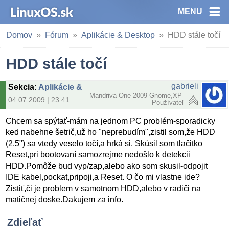
MENU
Domov
Fórum
Aplikácie & Desktop
HDD stále točí
HDD stále točí
gabrieli
Sekcia
:
Aplikácie & Desktop
Mandriva One 2009-Gnome,XP
04.07.2009 | 23:41
Používateľ
Chcem sa spýtať-mám na jednom PC problém-sporadicky
ked nabehne šetrič,už ho "neprebudím",zistil som,že HDD
(2.5") sa vtedy veselo točí,a hrká si. Skúsil som tlačitko
Reset,pri bootovaní samozrejme nedošlo k detekcii
HDD.Pomôže bud vyp/zap,alebo ako som skusil-odpojit
IDE kabel,pockat,pripoji,a Reset. O čo mi vlastne ide?
Zistiť,či je problem v samotnom HDD,alebo v radiči na
matičnej doske.Dakujem za info.
Zdieľať