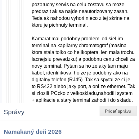
pozarucny servis na celu zostavu sa moze
predrazit ak sa najde neautorizovany zasah.
Teda ak nahodou vyhori nieco z tej skrine na
ktoru je pichnuty terminal.
Kamarat mal podobny problem, odisiel im
terminal na kapilarny chromatograf (masina
ktora stala tolko co helikoptera, len mala trochu
lacnejsiu prevadzku) a podobnu cenu chceli za
novy terminal. Pytam sa ho ze aky tam maju
kabel, identifikoval ho ze je podobny ako na
digitalny telefon (RJ45). Tak sa spytal ze ci je
to RS422 alebo jaky port, a oni ze ethernet. Tak
si zlozili PCcko z velkoskladu,nahodili system
+ aplikacie a stary terminal zahodili do skladu.
Správy
Pridať správu
Namakaný deň 2026