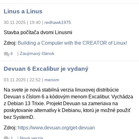
Linus a Linus
30.11.2025 | 19:40
|
redhawk1975
Stavba počítača dvomi Linusmi
Zdroj:
Building a Computer with the CREATOR of Linux!
|
Zaujímavý článok
8
Devuan 6 Excalibur je vydaný
03.11.2025 | 22:52
|
menom
Na svete je nová stabilná verzia linuxovej distribúcie
Devuan s číslom 6 a kódovým menom Excalibur. Vychádza
z Debian 13 Trixie. Projekt Devuan sa zameriava na
poskytovanie alternatívy k Debianu, ktorú je možné použiť
bez SystemD.
Zdroj:
https://www.devuan.org/get-devuan
|
Nová verzia
2