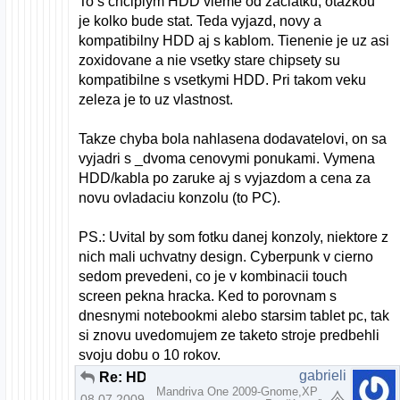
To s chciplym HDD vieme od zaciatku, otazkou
je kolko bude stat. Teda vyjazd, novy a
kompatibilny HDD aj s kablom. Tienenie je uz asi
zoxidovane a nie vsetky stare chipsety su
kompatibilne s vsetkymi HDD. Pri takom veku
zeleza je to uz vlastnost.
Takze chyba bola nahlasena dodavatelovi, on sa
vyjadri s _dvoma cenovymi ponukami. Vymena
HDD/kabla po zaruke aj s vyjazdom a cena za
novu ovladaciu konzolu (to PC).
PS.: Uvital by som fotku danej konzoly, niektore z
nich mali uchvatny design. Cyberpunk v cierno
sedom prevedeni, co je v kombinacii touch
screen pekna hracka. Ked to porovnam s
dnesnymi notebookmi alebo starsim tablet pc, tak
si znovu uvedomujem ze taketo stroje predbehli
svoju dobu o 10 rokov.
gabrieli
Re: HDD stále točí
Mandriva One 2009-Gnome,XP
08.07.2009 | 13:01