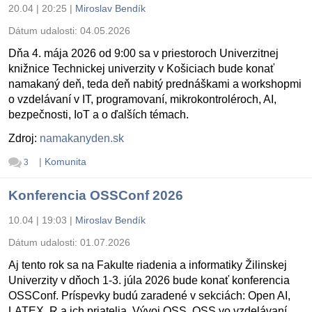
20.04 | 20:25
|
Miroslav Bendík
Dátum udalosti:
04.05.2026
Dňa 4. mája 2026 od 9:00 sa v priestoroch Univerzitnej
knižnice Technickej univerzity v Košiciach bude konať
namakaný deň, teda deň nabitý prednáškami a workshopmi
o vzdelávaní v IT, programovaní, mikrokontroléroch, AI,
bezpečnosti, IoT a o ďalších témach.
Zdroj:
namakanyden.sk
|
Komunita
3
Konferencia OSSConf 2026
10.04 | 19:03
|
Miroslav Bendík
Dátum udalosti:
01.07.2026
Aj tento rok sa na Fakulte riadenia a informatiky Žilinskej
Univerzity v dňoch 1-3. júla 2026 bude konať konferencia
OSSConf. Príspevky budú zaradené v sekciách: Open AI,
LATEX, R a ich priatelia, Vývoj OSS, OSS vo vzdelávaní,