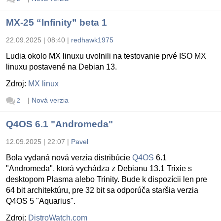
MX-25 “Infinity” beta 1
22.09.2025 | 08:40
|
redhawk1975
Ludia okolo MX linuxu uvolnili na testovanie prvé ISO MX
linuxu postavené na Debian 13.
Zdroj:
MX linux
|
Nová verzia
2
Q4OS 6.1 "Andromeda"
12.09.2025 | 22:07
|
Pavel
Bola vydaná nová verzia distribúcie
Q4OS
6.1
"Andromeda", ktorá vychádza z Debianu 13.1 Trixie s
desktopom Plasma alebo Trinity. Bude k dispozícii len pre
64 bit architektúru, pre 32 bit sa odporúča staršia verzia
Q4OS 5 "Aquarius".
Zdroj:
DistroWatch.com