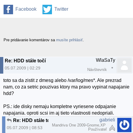
Facebook
Twitter
Pre pridávanie komentárov sa
musíte prihlásiť
.
WlaSaTy
Re: HDD stále točí
05.07.2009 | 02:29
Návštevník
toto sa da zistit z dmesg alebo /var/log/mes*. Ale prezrad
nam, co za setric pouzivas ktory ma pravo vypinat napajanie
hdd?
PS.: ide disky nemaju kompletne vyriesene odpajanie
napajania. oproti scsi im aj tieto vlastnosti nedopriali.
gabrieli
Re: HDD stále točí
Mandriva One 2009-Gnome,XP
05.07.2009 | 08:53
Používateľ