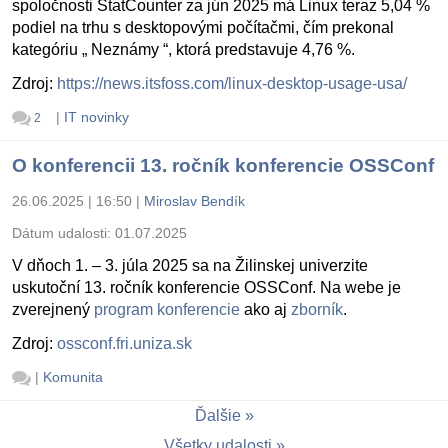
spoločnosti StatCounter za jún 2025 má Linux teraz 5,04 %
podiel na trhu s desktopovými počítačmi, čím prekonal
kategóriu „ Neznámy “, ktorá predstavuje 4,76 %.
Zdroj:
https://news.itsfoss.com/linux-desktop-usage-usa/
|
IT novinky
2
O konferencii 13. ročník konferencie OSSConf
26.06.2025 | 16:50
|
Miroslav Bendík
Dátum udalosti:
01.07.2025
V dňoch 1. – 3. júla 2025 sa na Žilinskej univerzite
uskutoční 13. ročník konferencie OSSConf. Na webe je
zverejnený
program konferencie
ako aj
zborník
.
Zdroj:
ossconf.fri.uniza.sk
|
Komunita
Ďalšie
Všetky udalosti