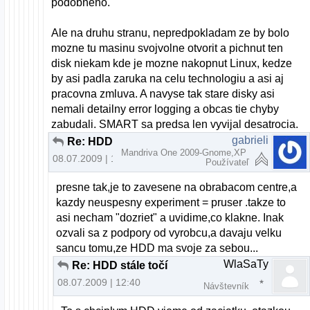
podobneho.
Ale na druhu stranu, nepredpokladam ze by bolo
mozne tu masinu svojvolne otvorit a pichnut ten
disk niekam kde je mozne nakopnut Linux, kedze
by asi padla zaruka na celu technologiu a asi aj
pracovna zmluva. A navyse tak stare disky asi
nemali detailny error logging a obcas tie chyby
zabudali. SMART sa predsa len vyvijal desatrocia.
gabrieli
Re: HDD stále točí
Mandriva One 2009-Gnome,XP
08.07.2009 | 12:12
Používateľ
presne tak,je to zavesene na obrabacom centre,a
kazdy neuspesny experiment = pruser .takze to
asi necham "dozriet" a uvidime,co klakne. Inak
ozvali sa z podpory od vyrobcu,a davaju velku
sancu tomu,ze HDD ma svoje za sebou...
WlaSaTy
Re: HDD stále točí
08.07.2009 | 12:40
Návštevník