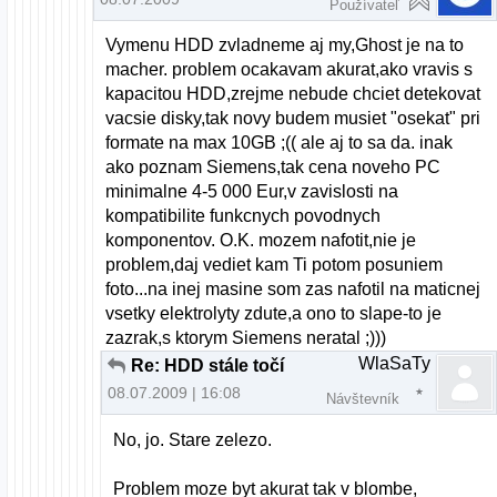
Používateľ
Vymenu HDD zvladneme aj my,Ghost je na to
macher. problem ocakavam akurat,ako vravis s
kapacitou HDD,zrejme nebude chciet detekovat
vacsie disky,tak novy budem musiet "osekat" pri
formate na max 10GB ;(( ale aj to sa da. inak
ako poznam Siemens,tak cena noveho PC
minimalne 4-5 000 Eur,v zavislosti na
kompatibilite funkcnych povodnych
komponentov. O.K. mozem nafotit,nie je
problem,daj vediet kam Ti potom posuniem
foto...na inej masine som zas nafotil na maticnej
vsetky elektrolyty zdute,a ono to slape-to je
zazrak,s ktorym Siemens neratal ;)))
WlaSaTy
Re: HDD stále točí
08.07.2009 | 16:08
Návštevník
No, jo. Stare zelezo.
Problem moze byt akurat tak v blombe,