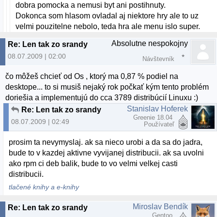
dobra pomocka a nemusi byt ani postihnuty.
Dokonca som hlasom ovladal aj niektore hry ale to uz
velmi pouzitelne nebolo, teda hra ale menu islo super.
Absolutne nespokojny
Re: Len tak zo srandy
08.07.2009 | 02:00
Návštevník
čo môžeš chcieť od Os , ktorý ma 0,87 % podiel na
desktope... to si musiš nejaký rok počkať kým tento problém
doriešia a implementujú do cca 3789 distribúcií Linuxu :)
Stanislav Hoferek
Re: Len tak zo srandy
Greenie 18.04
08.07.2009 | 02:49
Používateľ
prosim ta nevymyslaj. ak sa nieco urobi a da sa do jadra,
bude to v kazdej aktivne vyvijanej distribucii. ak sa uvolni
ako rpm ci deb balik, bude to vo velmi velkej casti
distribucii.
tlačené knihy a e-knihy
Miroslav Bendík
Re: Len tak zo srandy
Gentoo