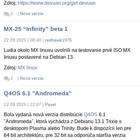
Zdroj:
https://www.devuan.org/get-devuan
|
Nová verzia
2
MX-25 “Infinity” beta 1
22.09.2025 | 08:40
|
redhawk1975
Ludia okolo MX linuxu uvolnili na testovanie prvé ISO MX
linuxu postavené na Debian 13.
Zdroj:
MX linux
|
Nová verzia
2
Q4OS 6.1 "Andromeda"
12.09.2025 | 22:07
|
Pavel
Bola vydaná nová verzia distribúcie
Q4OS
6.1
"Andromeda", ktorá vychádza z Debianu 13.1 Trixie s
desktopom Plasma alebo Trinity. Bude k dispozícii len pre
64 bit architektúru, pre 32 bit sa odporúča staršia verzia