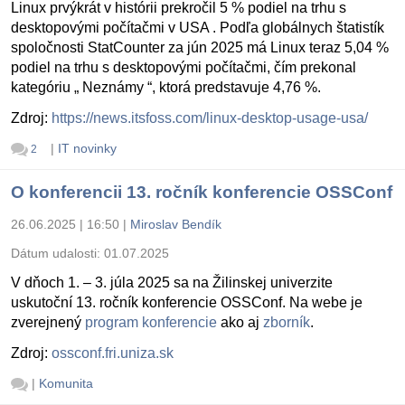
Linux prvýkrát v histórii prekročil 5 % podiel na trhu s
desktopovými počítačmi v USA . Podľa globálnych štatistík
spoločnosti StatCounter za jún 2025 má Linux teraz 5,04 %
podiel na trhu s desktopovými počítačmi, čím prekonal
kategóriu „ Neznámy “, ktorá predstavuje 4,76 %.
Zdroj:
https://news.itsfoss.com/linux-desktop-usage-usa/
|
IT novinky
2
O konferencii 13. ročník konferencie OSSConf
26.06.2025 | 16:50
|
Miroslav Bendík
Dátum udalosti:
01.07.2025
V dňoch 1. – 3. júla 2025 sa na Žilinskej univerzite
uskutoční 13. ročník konferencie OSSConf. Na webe je
zverejnený
program konferencie
ako aj
zborník
.
Zdroj:
ossconf.fri.uniza.sk
|
Komunita