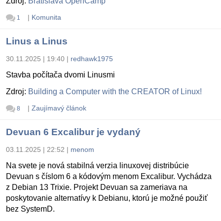
Zdroj:
Bratislava OpenCamp
|
Komunita
1
Linus a Linus
30.11.2025 | 19:40
|
redhawk1975
Stavba počítača dvomi Linusmi
Zdroj:
Building a Computer with the CREATOR of Linux!
|
Zaujímavý článok
8
Devuan 6 Excalibur je vydaný
03.11.2025 | 22:52
|
menom
Na svete je nová stabilná verzia linuxovej distribúcie
Devuan s číslom 6 a kódovým menom Excalibur. Vychádza
z Debian 13 Trixie. Projekt Devuan sa zameriava na
poskytovanie alternatívy k Debianu, ktorú je možné použiť
bez SystemD.