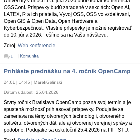
Univerzity v dňoch 1-3. júla 2026 bude konať konferencia
OSSConf. Príspevky budú zaradené v sekciách: Open AI,
LATEX, R a ich priatelia, Vývoj OSS, OSS vo vzdelávaní,
Open GIS & Open Data, Open Hardware a
Kyberbezpečnosť. Vlastné príspevky je možné registrovať
do 10. júna 2026. Tešíme sa na Vašu návštevu.
Zdroj:
Web konferencie
|
Komunita
1
Prihláste prednášku na 4. ročník OpenCamp
24.01 | 14:45
|
MarekGalinski
Dátum udalosti:
25.04.2026
Štvrtý ročník Bratislava OpenCamp pozná svoj termín a je
spustená možnosť prihlasovať príspevky. Podujatie sa
zameriava na témy otvorených technológii, otvoreného
softvéru, otvorených dát, ale aj otvorenej verejnej správy a
podobne. Podujatie sa uskutoční 25.4.2026 na FIIT STU.