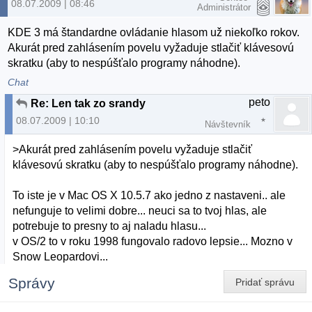
08.07.2009 | 08:46
Administrátor
KDE 3 má štandardne ovládanie hlasom už niekoľko rokov.
Akurát pred zahlásením povelu vyžaduje stlačiť klávesovú
skratku (aby to nespúšťalo programy náhodne).
Chat
peto
Re: Len tak zo srandy
08.07.2009 | 10:10
Návštevník
>Akurát pred zahlásením povelu vyžaduje stlačiť
klávesovú skratku (aby to nespúšťalo programy náhodne).
To iste je v Mac OS X 10.5.7 ako jedno z nastaveni.. ale
nefunguje to velimi dobre... neuci sa to tvoj hlas, ale
potrebuje to presny to aj naladu hlasu...
v OS/2 to v roku 1998 fungovalo radovo lepsie... Mozno v
Snow Leopardovi...
Správy
Pridať správu