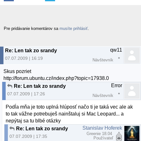
Pre pridávanie komentárov sa
musíte prihlásiť
.
qw11
Re: Len tak zo srandy
07.07.2009 | 16:19
Návštevník
Skus pozriet
http://forum.ubuntu.cz/index.php?topic=17938.0
Error
Re: Len tak zo srandy
07.07.2009 | 17:26
Návštevník
Podĺa mňa je toto uplná hlúposť načo ti je taká vec ale ak
to tak vážne potrebuješ nainštaluj si Mac Leopard... a
nepýtaj sa tu blbé otázky
Stanislav Hoferek
Re: Len tak zo srandy
Greenie 18.04
07.07.2009 | 17:35
Používateľ