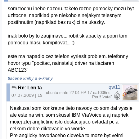
som trochu ineho nazoru. taketo rozne pomocky mozu byt
uzitocne. napriklad pre niekoho s nejakym telesnym
postihnutim (napriklad bez ruk) ci na ukazky.
inak bolo by to zaujimave... robit sklapacky a popri tom
pomocou hlasu kompilovat... :)
este ma napadlo cez telefon vyriesit problem. telefonny
hovor typu "pocitac, nainstaluj driver na tlaciaren
ABC123"
tlačené knihy a e-knihy
qw11
Re: Len tak zo srandy
ubuntu mate 22.04 HP 17-ca1006nc
07.07.2009 | 19:43
Používateľ
Neskusal som konkretne tieto navody co som dal vyssie
ale este na win. som skusal IBM ViaVoice a aj napriek
mojej zlej anglictine islo dostacujuco ovladat pc a
celkom dobre diktovanie vo worde.
Pre anglicky hovoriaceho cloveka to moze byt velmi