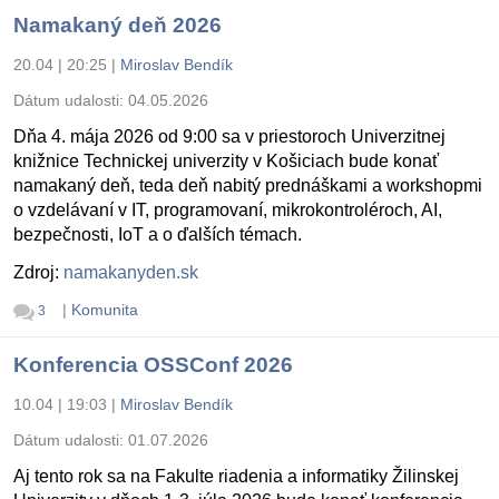
Namakaný deň 2026
20.04 | 20:25
|
Miroslav Bendík
Dátum udalosti:
04.05.2026
Dňa 4. mája 2026 od 9:00 sa v priestoroch Univerzitnej
knižnice Technickej univerzity v Košiciach bude konať
namakaný deň, teda deň nabitý prednáškami a workshopmi
o vzdelávaní v IT, programovaní, mikrokontroléroch, AI,
bezpečnosti, IoT a o ďalších témach.
Zdroj:
namakanyden.sk
|
Komunita
3
Konferencia OSSConf 2026
10.04 | 19:03
|
Miroslav Bendík
Dátum udalosti:
01.07.2026
Aj tento rok sa na Fakulte riadenia a informatiky Žilinskej