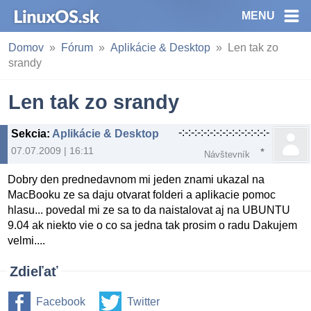
MENU
Domov
Fórum
Aplikácie & Desktop
Len tak zo
srandy
Len tak zo srandy
-:-:-:-:-:-:-:-:-:-:-:-:-:-:-
Sekcia
:
Aplikácie & Desktop
07.07.2009 | 16:11
Návštevník
Dobry den prednedavnom mi jeden znami ukazal na
MacBooku ze sa daju otvarat folderi a aplikacie pomoc
hlasu... povedal mi ze sa to da naistalovat aj na UBUNTU
9.04 ak niekto vie o co sa jedna tak prosim o radu Dakujem
velmi....
Zdieľať
Facebook
Twitter