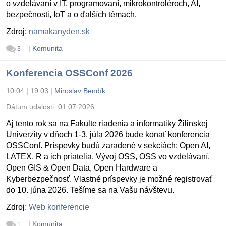
o vzdelávaní v IT, programovaní, mikrokontroléroch, AI,
bezpečnosti, IoT a o ďalších témach.
Zdroj:
namakanyden.sk
|
Komunita
3
Konferencia OSSConf 2026
10.04 | 19:03
|
Miroslav Bendík
Dátum udalosti:
01.07.2026
Aj tento rok sa na Fakulte riadenia a informatiky Žilinskej
Univerzity v dňoch 1-3. júla 2026 bude konať konferencia
OSSConf. Príspevky budú zaradené v sekciách: Open AI,
LATEX, R a ich priatelia, Vývoj OSS, OSS vo vzdelávaní,
Open GIS & Open Data, Open Hardware a
Kyberbezpečnosť. Vlastné príspevky je možné registrovať
do 10. júna 2026. Tešíme sa na Vašu návštevu.
Zdroj:
Web konferencie
|
Komunita
1