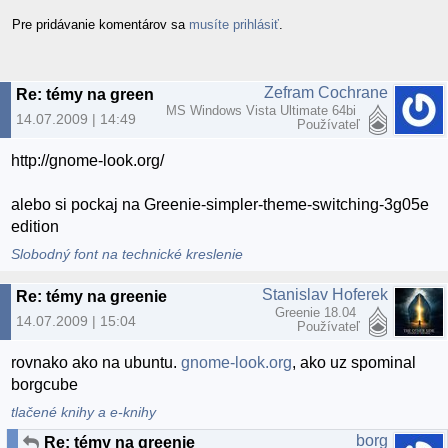
Pre pridávanie komentárov sa
musíte prihlásiť
.
Zefram Cochrane
Re: témy na greenie
MS Windows Vista Ultimate 64bi
14.07.2009 | 14:49
Používateľ
http://gnome-look.org/
alebo si pockaj na Greenie-simpler-theme-switching-3g05e
edition
Slobodný font na technické kreslenie
Stanislav Hoferek
Re: témy na greenie
Greenie 18.04
14.07.2009 | 15:04
Používateľ
rovnako ako na ubuntu.
gnome-look.org
, ako uz spominal
borgcube
tlačené knihy a e-knihy
borg
Re: témy na greenie