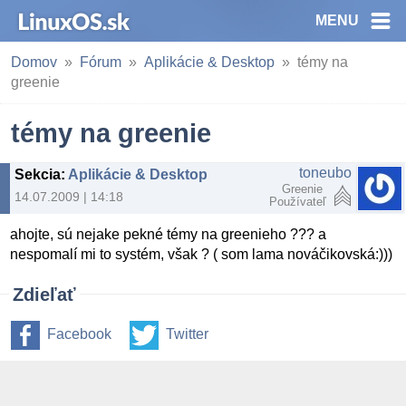
MENU
Domov
Fórum
Aplikácie & Desktop
témy na
greenie
témy na greenie
toneubo
Sekcia
:
Aplikácie & Desktop
Greenie
14.07.2009 | 14:18
Používateľ
ahojte, sú nejake pekné témy na greenieho ??? a
nespomalí mi to systém, však ? ( som lama nováčikovská:)))
Zdieľať
Facebook
Twitter