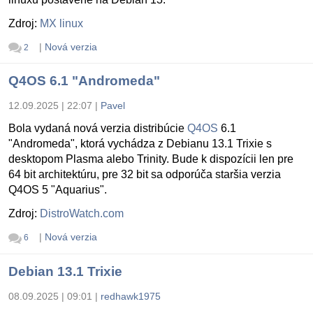
Zdroj:
MX linux
|
Nová verzia
2
Q4OS 6.1 "Andromeda"
12.09.2025 | 22:07
|
Pavel
Bola vydaná nová verzia distribúcie
Q4OS
6.1
"Andromeda", ktorá vychádza z Debianu 13.1 Trixie s
desktopom Plasma alebo Trinity. Bude k dispozícii len pre
64 bit architektúru, pre 32 bit sa odporúča staršia verzia
Q4OS 5 "Aquarius".
Zdroj:
DistroWatch.com
|
Nová verzia
6
Debian 13.1 Trixie
08.09.2025 | 09:01
|
redhawk1975