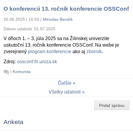
O konferencii 13. ročník konferencie OSSConf
26.06.2025 | 16:50
|
Miroslav Bendík
Dátum udalosti:
01.07.2025
V dňoch 1. – 3. júla 2025 sa na Žilinskej univerzite
uskutoční 13. ročník konferencie OSSConf. Na webe je
zverejnený
program konferencie
ako aj
zborník
.
Zdroj:
ossconf.fri.uniza.sk
|
Komunita
Ďalšie
Všetky udalosti
Pridať správu
Anketa