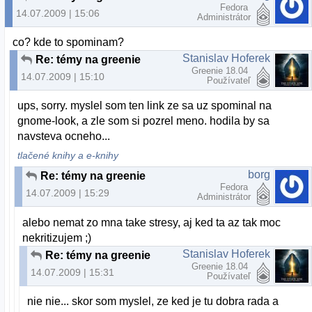
Fedora
14.07.2009 | 15:06
Administrátor
co? kde to spominam?
Stanislav Hoferek
Re: témy na greenie
Greenie 18.04
14.07.2009 | 15:10
Používateľ
ups, sorry. myslel som ten link ze sa uz spominal na
gnome-look, a zle som si pozrel meno. hodila by sa
navsteva ocneho...
tlačené knihy a e-knihy
borg
Re: témy na greenie
Fedora
14.07.2009 | 15:29
Administrátor
alebo nemat zo mna take stresy, aj ked ta az tak moc
nekritizujem ;)
Stanislav Hoferek
Re: témy na greenie
Greenie 18.04
14.07.2009 | 15:31
Používateľ
nie nie... skor som myslel, ze ked je tu dobra rada a