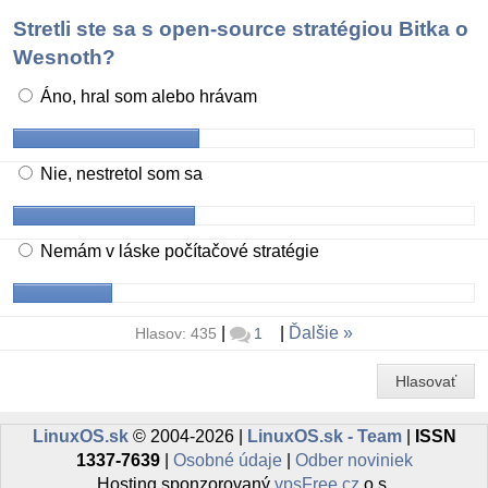
Stretli ste sa s open-source stratégiou Bitka o
Wesnoth?
Áno, hral som alebo hrávam
Nie, nestretol som sa
Nemám v láske počítačové stratégie
|
|
Ďalšie
Hlasov: 435
1
Hlasovať
LinuxOS.sk
© 2004-2026 |
LinuxOS.sk - Team
|
ISSN
1337-7639
|
Osobné údaje
|
Odber noviniek
Hosting sponzorovaný
vpsFree.cz
o.s.