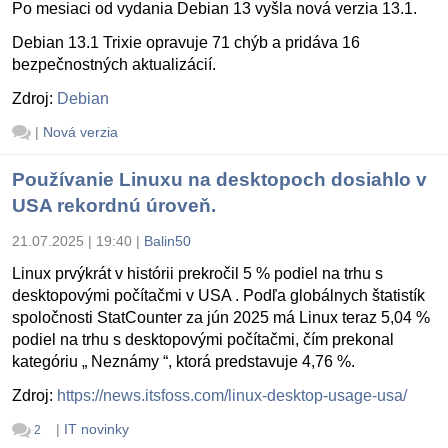
Po mesiaci od vydania Debian 13 vyšla nová verzia 13.1.
Debian 13.1 Trixie opravuje 71 chýb a pridáva 16
bezpečnostných aktualizácií.
Zdroj:
Debian
|
Nová verzia
Používanie Linuxu na desktopoch dosiahlo v
USA rekordnú úroveň.
21.07.2025 | 19:40
|
Balin50
Linux prvýkrát v histórii prekročil 5 % podiel na trhu s
desktopovými počítačmi v USA . Podľa globálnych štatistík
spoločnosti StatCounter za jún 2025 má Linux teraz 5,04 %
podiel na trhu s desktopovými počítačmi, čím prekonal
kategóriu „ Neznámy “, ktorá predstavuje 4,76 %.
Zdroj:
https://news.itsfoss.com/linux-desktop-usage-usa/
|
IT novinky
2