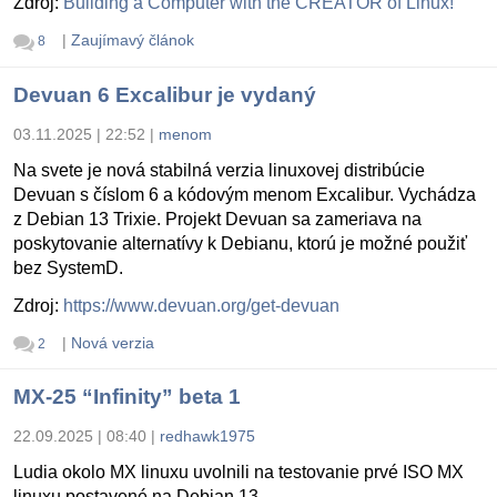
Zdroj:
Building a Computer with the CREATOR of Linux!
|
Zaujímavý článok
8
Devuan 6 Excalibur je vydaný
03.11.2025 | 22:52
|
menom
Na svete je nová stabilná verzia linuxovej distribúcie
Devuan s číslom 6 a kódovým menom Excalibur. Vychádza
z Debian 13 Trixie. Projekt Devuan sa zameriava na
poskytovanie alternatívy k Debianu, ktorú je možné použiť
bez SystemD.
Zdroj:
https://www.devuan.org/get-devuan
|
Nová verzia
2
MX-25 “Infinity” beta 1
22.09.2025 | 08:40
|
redhawk1975
Ludia okolo MX linuxu uvolnili na testovanie prvé ISO MX
linuxu postavené na Debian 13.