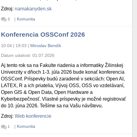
Zdroj:
namakanyden.sk
|
Komunita
3
Konferencia OSSConf 2026
10.04 | 19:03
|
Miroslav Bendík
Dátum udalosti:
01.07.2026
Aj tento rok sa na Fakulte riadenia a informatiky Žilinskej
Univerzity v dňoch 1-3. júla 2026 bude konať konferencia
OSSConf. Príspevky budú zaradené v sekciách: Open AI,
LATEX, R a ich priatelia, Vývoj OSS, OSS vo vzdelávaní,
Open GIS & Open Data, Open Hardware a
Kyberbezpečnosť. Vlastné príspevky je možné registrovať
do 10. júna 2026. Tešíme sa na Vašu návštevu.
Zdroj:
Web konferencie
|
Komunita
1