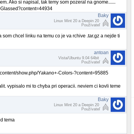
m. Ako si napisal, tak temy som pozeral na gnome......
y+Glassed?content=44934
Baky
Linux Mint 20 a Deepin 20
Používateľ
som chcel linku na temu co je va rchive .tar.gz a nejde ti
antoan
Vista/Ubuntu 9.04 64bit
Používateľ
rg/content/show.php/Yakano+-Colors-?content=95885
t. vypisalo mi to chyba pri operacii. neviem ci kovli teme
Baky
Linux Mint 20 a Deepin 20
Používateľ
ld tema