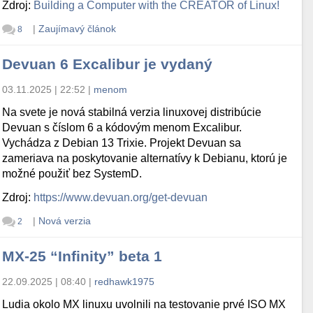
Zdroj:
Building a Computer with the CREATOR of Linux!
|
Zaujímavý článok
8
Devuan 6 Excalibur je vydaný
03.11.2025 | 22:52
|
menom
Na svete je nová stabilná verzia linuxovej distribúcie
Devuan s číslom 6 a kódovým menom Excalibur.
Vychádza z Debian 13 Trixie. Projekt Devuan sa
zameriava na poskytovanie alternatívy k Debianu, ktorú je
možné použiť bez SystemD.
Zdroj:
https://www.devuan.org/get-devuan
|
Nová verzia
2
MX-25 “Infinity” beta 1
22.09.2025 | 08:40
|
redhawk1975
Ludia okolo MX linuxu uvolnili na testovanie prvé ISO MX