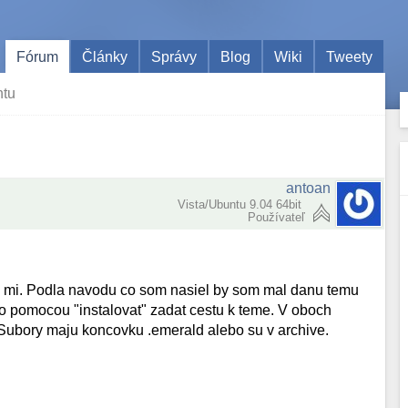
Fórum
Články
Správy
Blog
Wiki
Tweety
ntu
antoan
Vista/Ubuntu 9.04 64bit
Používateľ
a mi. Podla navodu co som nasiel by som mal danu temu
ebo pomocou "instalovat" zadat cestu k teme. V oboch
Subory maju koncovku .emerald alebo su v archive.