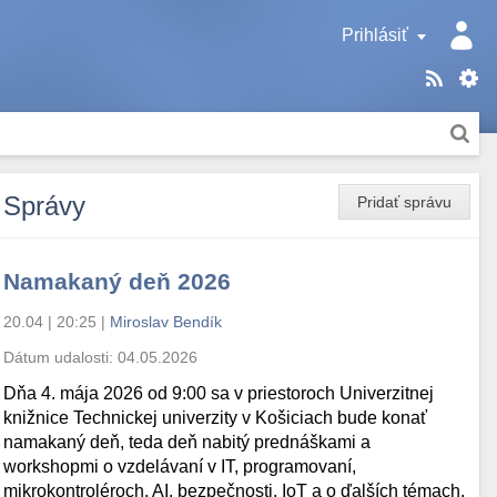
Prihlásiť
Správy
Pridať správu
Namakaný deň 2026
20.04 | 20:25
|
Miroslav Bendík
Dátum udalosti:
04.05.2026
Dňa 4. mája 2026 od 9:00 sa v priestoroch Univerzitnej
knižnice Technickej univerzity v Košiciach bude konať
namakaný deň, teda deň nabitý prednáškami a
workshopmi o vzdelávaní v IT, programovaní,
mikrokontroléroch, AI, bezpečnosti, IoT a o ďalších témach.