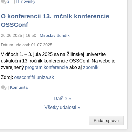
|
IT novinky
2
O konferencii 13. ročník konferencie
OSSConf
26.06.2025 | 16:50
|
Miroslav Bendík
Dátum udalosti:
01.07.2025
V dňoch 1. – 3. júla 2025 sa na Žilinskej univerzite
uskutoční 13. ročník konferencie OSSConf. Na webe je
zverejnený
program konferencie
ako aj
zborník
.
Zdroj:
ossconf.fri.uniza.sk
|
Komunita
Ďalšie
Všetky udalosti
Pridať správu