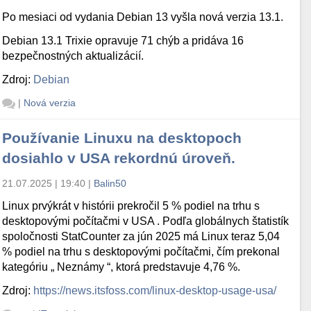
Po mesiaci od vydania Debian 13 vyšla nová verzia 13.1.
Debian 13.1 Trixie opravuje 71 chýb a pridáva 16
bezpečnostných aktualizácií.
Zdroj:
Debian
|
Nová verzia
Používanie Linuxu na desktopoch
dosiahlo v USA rekordnú úroveň.
21.07.2025 | 19:40
|
Balin50
Linux prvýkrát v histórii prekročil 5 % podiel na trhu s
desktopovými počítačmi v USA . Podľa globálnych štatistík
spoločnosti StatCounter za jún 2025 má Linux teraz 5,04
% podiel na trhu s desktopovými počítačmi, čím prekonal
kategóriu „ Neznámy “, ktorá predstavuje 4,76 %.
Zdroj:
https://news.itsfoss.com/linux-desktop-usage-usa/