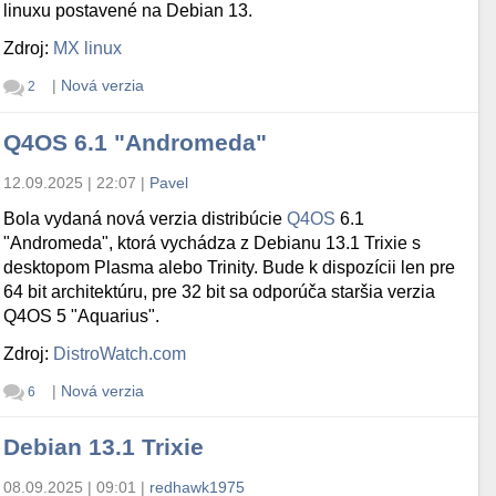
linuxu postavené na Debian 13.
Zdroj:
MX linux
|
Nová verzia
2
Q4OS 6.1 "Andromeda"
12.09.2025 | 22:07
|
Pavel
Bola vydaná nová verzia distribúcie
Q4OS
6.1
"Andromeda", ktorá vychádza z Debianu 13.1 Trixie s
desktopom Plasma alebo Trinity. Bude k dispozícii len pre
64 bit architektúru, pre 32 bit sa odporúča staršia verzia
Q4OS 5 "Aquarius".
Zdroj:
DistroWatch.com
|
Nová verzia
6
Debian 13.1 Trixie
08.09.2025 | 09:01
|
redhawk1975