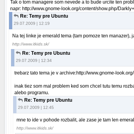
Tak o tom managere som nevede a to bude urcite ten proble
napr: http://www.gnome-look.org/content/show.php/Darkl
Re: Temy pre Ubuntu
29.07.2009 | 12:19
Na tej linke je emerald tema (tam pomoze ten manazer), ja 
http://www.itkids.sk/
Re: Temy pre Ubuntu
29.07.2009 | 12:34
trebarz tato tema je v archive:http://www.gnome-look.o
inak tiez som mal problem ked som chcel tutu temu rozbali
alebo programu.
Re: Temy pre Ubuntu
29.07.2009 | 12:45
mne to ide v pohode rozbalit, ale zase je tam len emera
http://www.itkids.sk/