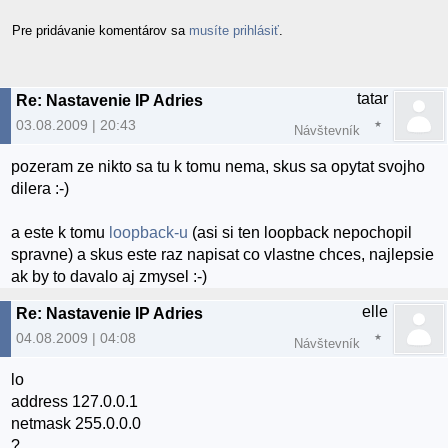
Pre pridávanie komentárov sa
musíte prihlásiť
.
tatar
Re: Nastavenie IP Adries
03.08.2009 | 20:43
Návštevník
pozeram ze nikto sa tu k tomu nema, skus sa opytat svojho
dilera :-)
a este k tomu
loopback-u
(asi si ten loopback nepochopil
spravne) a skus este raz napisat co vlastne chces, najlepsie
ak by to davalo aj zmysel :-)
elle
Re: Nastavenie IP Adries
04.08.2009 | 04:08
Návštevník
lo
address 127.0.0.1
netmask 255.0.0.0
?