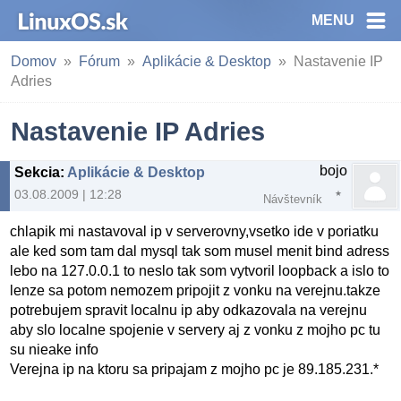
MENU
Domov
Fórum
Aplikácie & Desktop
Nastavenie IP
Adries
Nastavenie IP Adries
bojo
Sekcia
:
Aplikácie & Desktop
03.08.2009 | 12:28
Návštevník
chlapik mi nastavoval ip v serverovny,vsetko ide v poriatku
ale ked som tam dal mysql tak som musel menit bind adress
lebo na 127.0.0.1 to neslo tak som vytvoril loopback a islo to
lenze sa potom nemozem pripojit z vonku na verejnu.takze
potrebujem spravit localnu ip aby odkazovala na verejnu
aby slo localne spojenie v servery aj z vonku z mojho pc tu
su nieake info
Verejna ip na ktoru sa pripajam z mojho pc je 89.185.231.*