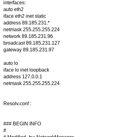
interfaces:
auto eth2
iface eth2 inet static
address 89.185.231.*
netmask 255.255.255.224
network 89.185.231.96
broadcast 89.185.231.127
gateway 89.185.231.97
auto lo
iface lo inet loopback
address 127.0.0.1
netmask 255.255.255.224
Resolv.conf :
### BEGIN INFO
#