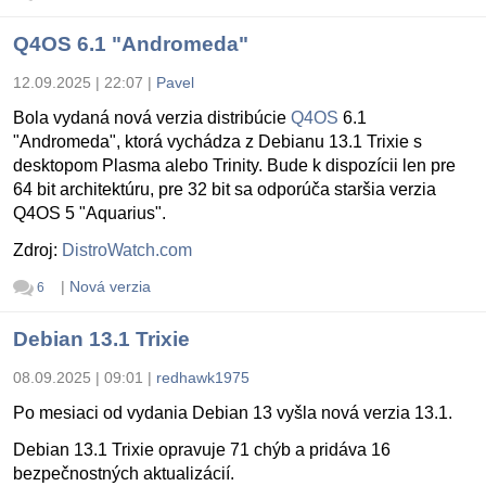
Q4OS 6.1 "Andromeda"
12.09.2025 | 22:07
|
Pavel
Bola vydaná nová verzia distribúcie
Q4OS
6.1
"Andromeda", ktorá vychádza z Debianu 13.1 Trixie s
desktopom Plasma alebo Trinity. Bude k dispozícii len pre
64 bit architektúru, pre 32 bit sa odporúča staršia verzia
Q4OS 5 "Aquarius".
Zdroj:
DistroWatch.com
|
Nová verzia
6
Debian 13.1 Trixie
08.09.2025 | 09:01
|
redhawk1975
Po mesiaci od vydania Debian 13 vyšla nová verzia 13.1.
Debian 13.1 Trixie opravuje 71 chýb a pridáva 16
bezpečnostných aktualizácií.