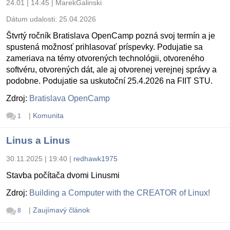
24.01 | 14:45
|
MarekGalinski
Dátum udalosti:
25.04.2026
Štvrtý ročník Bratislava OpenCamp pozná svoj termín a je
spustená možnosť prihlasovať príspevky. Podujatie sa
zameriava na témy otvorených technológii, otvoreného
softvéru, otvorených dát, ale aj otvorenej verejnej správy a
podobne. Podujatie sa uskutoční 25.4.2026 na FIIT STU.
Zdroj:
Bratislava OpenCamp
|
Komunita
1
Linus a Linus
30.11.2025 | 19:40
|
redhawk1975
Stavba počítača dvomi Linusmi
Zdroj:
Building a Computer with the CREATOR of Linux!
|
Zaujímavý článok
8