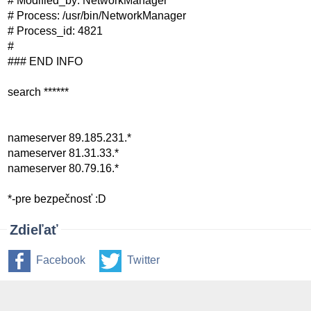
# Modified_by: NetworkManager
# Process: /usr/bin/NetworkManager
# Process_id: 4821
#
### END INFO
search ******
nameserver 89.185.231.*
nameserver 81.31.33.*
nameserver 80.79.16.*
*-pre bezpečnosť :D
Zdieľať
Facebook
Twitter