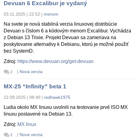
Devuan 6 Excalibur je vydaný
03.11.2025 | 22:52
|
menom
Na svete je nová stabilná verzia linuxovej distribúcie
Devuan s číslom 6 a kódovým menom Excalibur. Vychádza
z Debian 13 Trixie. Projekt Devuan sa zameriava na
poskytovanie alternatívy k Debianu, ktorú je možné použiť
bez SystemD.
Zdroj:
https://www.devuan.org/get-devuan
|
Nová verzia
2
MX-25 “Infinity” beta 1
22.09.2025 | 08:40
|
redhawk1975
Ludia okolo MX linuxu uvolnili na testovanie prvé ISO MX
linuxu postavené na Debian 13.
Zdroj:
MX linux
|
Nová verzia
2