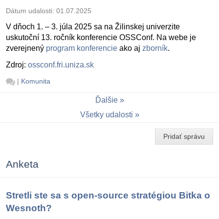
Dátum udalosti:
01.07.2025
V dňoch 1. – 3. júla 2025 sa na Žilinskej univerzite
uskutoční 13. ročník konferencie OSSConf. Na webe je
zverejnený
program konferencie
ako aj
zborník
.
Zdroj:
ossconf.fri.uniza.sk
|
Komunita
Ďalšie
Všetky udalosti
Pridať správu
Anketa
Stretli ste sa s open-source stratégiou Bitka o
Wesnoth?