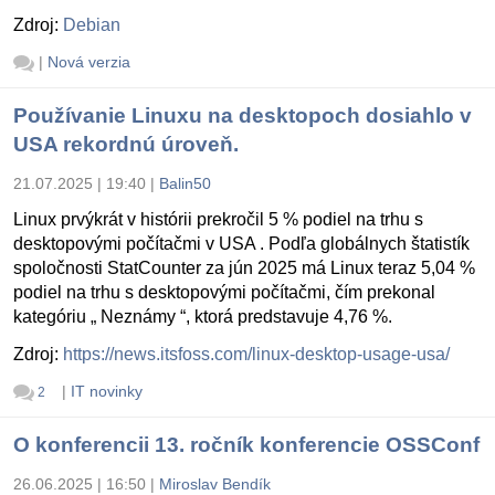
Zdroj:
Debian
|
Nová verzia
Používanie Linuxu na desktopoch dosiahlo v
USA rekordnú úroveň.
21.07.2025 | 19:40
|
Balin50
Linux prvýkrát v histórii prekročil 5 % podiel na trhu s
desktopovými počítačmi v USA . Podľa globálnych štatistík
spoločnosti StatCounter za jún 2025 má Linux teraz 5,04 %
podiel na trhu s desktopovými počítačmi, čím prekonal
kategóriu „ Neznámy “, ktorá predstavuje 4,76 %.
Zdroj:
https://news.itsfoss.com/linux-desktop-usage-usa/
|
IT novinky
2
O konferencii 13. ročník konferencie OSSConf
26.06.2025 | 16:50
|
Miroslav Bendík