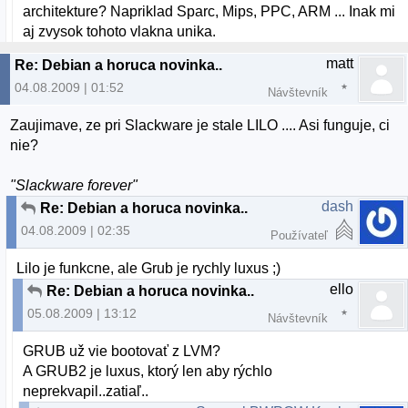
architekture? Napriklad Sparc, Mips, PPC, ARM ... Inak mi
aj zvysok tohoto vlakna unika.
matt
Re: Debian a horuca novinka..
04.08.2009 | 01:52
Návštevník
Zaujimave, ze pri Slackware je stale LILO .... Asi funguje, ci
nie?
"Slackware forever"
dash
Re: Debian a horuca novinka..
04.08.2009 | 02:35
Používateľ
Lilo je funkcne, ale Grub je rychly luxus ;)
ello
Re: Debian a horuca novinka..
05.08.2009 | 13:12
Návštevník
GRUB už vie bootovať z LVM?
A GRUB2 je luxus, ktorý len aby rýchlo
neprekvapil..zatiaľ..