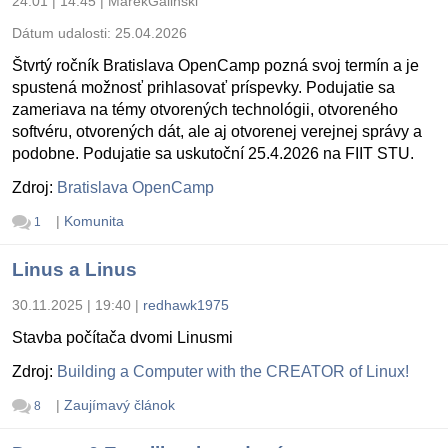
24.01 | 14:45
|
MarekGalinski
Dátum udalosti:
25.04.2026
Štvrtý ročník Bratislava OpenCamp pozná svoj termín a je
spustená možnosť prihlasovať príspevky. Podujatie sa
zameriava na témy otvorených technológii, otvoreného
softvéru, otvorených dát, ale aj otvorenej verejnej správy a
podobne. Podujatie sa uskutoční 25.4.2026 na FIIT STU.
Zdroj:
Bratislava OpenCamp
|
Komunita
1
Linus a Linus
30.11.2025 | 19:40
|
redhawk1975
Stavba počítača dvomi Linusmi
Zdroj:
Building a Computer with the CREATOR of Linux!
|
Zaujímavý článok
8