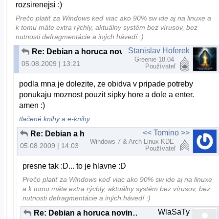
rozsirenejsi :)
Prečo platiť za Windows keď viac ako 90% sw ide aj na linuxe a
k tomu máte extra rýchly, aktuálny systém bez vírusov, bez
nutnosti defragmentácie a iných hávedí :)
Stanislav Hoferek
Re: Debian a horuca novinka..
Greenie 18.04
05.08.2009 | 13:21
Používateľ
podla mna je dolezite, ze obidva v pripade potreby
ponukaju moznost pouzit sipky hore a dole a enter.
amen :)
tlačené knihy a e-knihy
<< Tomino >>
Re: Debian a horuca novinka..
Windows 7 & Arch Linux KDE
05.08.2009 | 14:03
Používateľ
presne tak :D... to je hlavne :D
Prečo platiť za Windows keď viac ako 90% sw ide aj na linuxe
a k tomu máte extra rýchly, aktuálny systém bez vírusov, bez
nutnosti defragmentácie a iných hávedí :)
WlaSaTy
Re: Debian a horuca novinka..