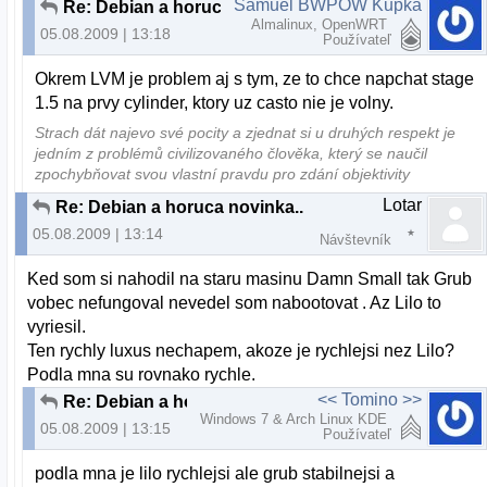
Samuel BWPOW Kupka
Re: Debian a horuca novinka..
Almalinux, OpenWRT
05.08.2009 | 13:18
Používateľ
Okrem LVM je problem aj s tym, ze to chce napchat stage
1.5 na prvy cylinder, ktory uz casto nie je volny.
Strach dát najevo své pocity a zjednat si u druhých respekt je
jedním z problémů civilizovaného člověka, který se naučil
zpochybňovat svou vlastní pravdu pro zdání objektivity
Lotar
Re: Debian a horuca novinka..
05.08.2009 | 13:14
Návštevník
Ked som si nahodil na staru masinu Damn Small tak Grub
vobec nefungoval nevedel som nabootovat . Az Lilo to
vyriesil.
Ten rychly luxus nechapem, akoze je rychlejsi nez Lilo?
Podla mna su rovnako rychle.
<< Tomino >>
Re: Debian a horuca novinka..
Windows 7 & Arch Linux KDE
05.08.2009 | 13:15
Používateľ
podla mna je lilo rychlejsi ale grub stabilnejsi a