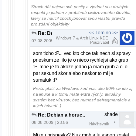
Strach dát najevo své pocity a zjednat si u druhých
respekt je jedním z problémů civilizovaného člověka,
který se naučil zpochybňovat svou vlastní pravdu
pro zdání objektivity
<< Tomino >>
Re: Debian a horuca novinka..
Windows 7 & Arch Linux KDE
07.08.2009 | 22:32
Používateľ
som ticho :P... ved kto chce tak nech si spravy
prieskum ze lilo je o nieco rychlejsi ako grub
:P. mne je to akoze jedno ja mam grub a ci o
par sekund skor alebo neskor to mi je
sumafuk :P
Prečo platiť za Windows keď viac ako 90% sw ide aj
na linuxe a k tomu máte extra rýchly, aktuálny
systém bez vírusov, bez nutnosti defragmentácie a
iných hávedí :)
shade
Re: Debian a horuca novinka..
08.08.2009 | 23:56
Návštevník
Miznu prispevky? Nuz mohla tu aspon zostat