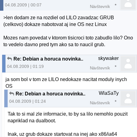
04.08.2009 | 00:07
Návštevník
>len dodam ze na rozdiel od LILO zavadzac GRUB
(celkovo) dokaze nabotovat aj ine OS nez Linux
Mozes nam povedat v ktorom tisicroci toto zabudlo lilo? Ono
to vedelo davno pred tym ako sa to naucil grub.
skywaker
Re: Debian a horuca novinka..
04.08.2009 | 01:19
Návštevník
ja som bol v tom ze LILO nedokaze nacitat moduly inych
OS
WlaSaTy
Re: Debian a horuca novinka..
04.08.2009 | 01:24
Návštevník
Tak to si mal zle informacie, to by sa lilo nemohlo pouzit
napriklad na dualboot.
Inak, uz grub dokaze startovat na inej ako x86/ia64