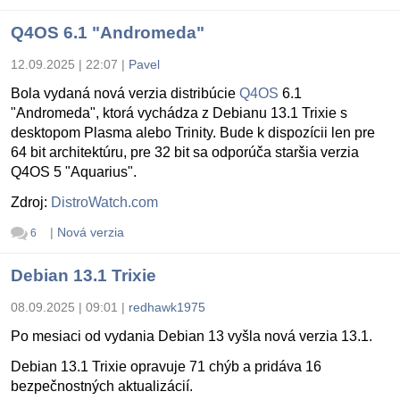
Q4OS 6.1 "Andromeda"
12.09.2025 | 22:07
|
Pavel
Bola vydaná nová verzia distribúcie
Q4OS
6.1
"Andromeda", ktorá vychádza z Debianu 13.1 Trixie s
desktopom Plasma alebo Trinity. Bude k dispozícii len pre
64 bit architektúru, pre 32 bit sa odporúča staršia verzia
Q4OS 5 "Aquarius".
Zdroj:
DistroWatch.com
|
Nová verzia
6
Debian 13.1 Trixie
08.09.2025 | 09:01
|
redhawk1975
Po mesiaci od vydania Debian 13 vyšla nová verzia 13.1.
Debian 13.1 Trixie opravuje 71 chýb a pridáva 16
bezpečnostných aktualizácií.