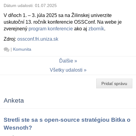
Dátum udalosti:
01.07.2025
V dňoch 1. – 3. júla 2025 sa na Žilinskej univerzite
uskutoční 13. ročník konferencie OSSConf. Na webe je
zverejnený
program konferencie
ako aj
zborník
.
Zdroj:
ossconf.fri.uniza.sk
|
Komunita
Ďalšie
Všetky udalosti
Pridať správu
Anketa
Stretli ste sa s open-source stratégiou Bitka o
Wesnoth?