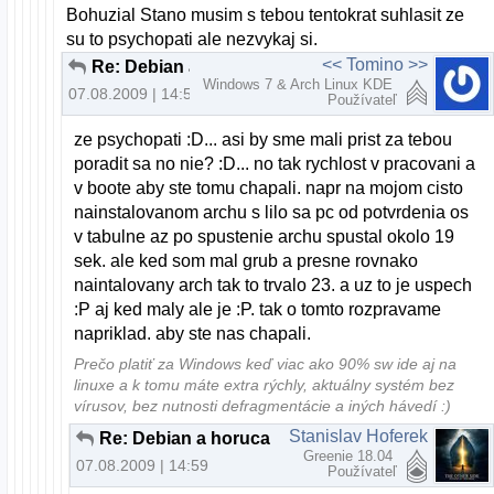
Bohuzial Stano musim s tebou tentokrat suhlasit ze
su to psychopati ale nezvykaj si.
<< Tomino >>
Re: Debian a horuca novinka..
Windows 7 & Arch Linux KDE
07.08.2009 | 14:55
Používateľ
ze psychopati :D... asi by sme mali prist za tebou
poradit sa no nie? :D... no tak rychlost v pracovani a
v boote aby ste tomu chapali. napr na mojom cisto
nainstalovanom archu s lilo sa pc od potvrdenia os
v tabulne az po spustenie archu spustal okolo 19
sek. ale ked som mal grub a presne rovnako
naintalovany arch tak to trvalo 23. a uz to je uspech
:P aj ked maly ale je :P. tak o tomto rozpravame
napriklad. aby ste nas chapali.
Prečo platiť za Windows keď viac ako 90% sw ide aj na
linuxe a k tomu máte extra rýchly, aktuálny systém bez
vírusov, bez nutnosti defragmentácie a iných hávedí :)
Stanislav Hoferek
Re: Debian a horuca novinka..
Greenie 18.04
07.08.2009 | 14:59
Používateľ