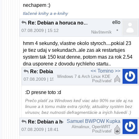
nechapem :)
tlačené knihy a e-knihy
ello
Re: Debian a horuca novinka..
07.08.2009 | 15:12
Návštevník
hmm 4 sekundy, vlastne okolo styroch....pokial 23
je tiez udaj v sekundach..ale zas ak restartujes
system tak 150 krat denne, potom mas za rok 2.54
dna usporene z dovodu rychleho startu..
<< Tomino >>
Re: Debian a horuca novinka..
Windows 7 & Arch Linux KDE
07.08.2009 | 15:22
Používateľ
:D presne toto :d
Prečo platiť za Windows keď viac ako 90% sw ide aj na
linuxe a k tomu máte extra rýchly, aktuálny systém bez
vírusov, bez nutnosti defragmentácie a iných hávedí :)
Samuel BWPOW Kupka
Re: Debian a horuca novinka..
Almalinux, OpenWRT
07.08.2009 | 18:41
Používateľ