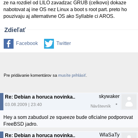
ze na rozdiel od LILO zavadzac GRUB (celkovo) dokaze
nabotovat aj ine OS nez Linux a boot s root part. preto ho
pouzivaju aj alternativne OS ako Syllable ci AROS.
Zdieľať
Facebook
Twitter
Pre pridávanie komentárov sa
musíte prihlásiť
.
skywaker
Re: Debian a horuca novinka..
03.08.2009 | 23:40
Návštevník
Hey a som zabuduol ze squeeze bude oficialne podporovat
FreeBSD jadro.
WlaSaTy
Re: Debian a horuca novinka..