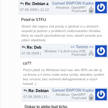
Samuel BWPOW Kupka
Re: Debian a horuca novinka..
Almalinux, OpenWRT
07.08.2009 | 21:12
Používateľ
Proof or STFU
Strach dát najevo své pocity a zjednat si u druhých
respekt je jedním z problémů civilizovaného člověka,
který se naučil zpochybňovat svou vlastní pravdu pro
zdání objektivity
<< Tomino >>
Re: Debian a horuca novinka..
Windows 7 & Arch Linux KDE
07.08.2009 | 21:30
Používateľ
co??
Prečo platiť za Windows keď viac ako 90% sw ide aj
na linuxe a k tomu máte extra rýchly, aktuálny systém
bez vírusov, bez nutnosti defragmentácie a iných
hávedí :)
Samuel BWPOW Kupka
Re: Debian a horuca novinka..
Almalinux, OpenWRT
07.08.2009 | 21:44
Používateľ
Dokaz to alebo bud ticho.