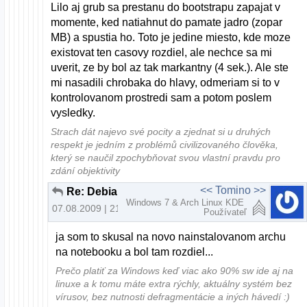
Lilo aj grub sa prestanu do bootstrapu zapajat v
momente, ked natiahnut do pamate jadro (zopar
MB) a spustia ho. Toto je jedine miesto, kde moze
existovat ten casovy rozdiel, ale nechce sa mi
uverit, ze by bol az tak markantny (4 sek.). Ale ste
mi nasadili chrobaka do hlavy, odmeriam si to v
kontrolovanom prostredi sam a potom poslem
vysledky.
Strach dát najevo své pocity a zjednat si u druhých
respekt je jedním z problémů civilizovaného člověka,
který se naučil zpochybňovat svou vlastní pravdu pro
zdání objektivity
<< Tomino >>
Re: Debian a horuca novinka..
Windows 7 & Arch Linux KDE
07.08.2009 | 21:08
Používateľ
ja som to skusal na novo nainstalovanom archu
na notebooku a bol tam rozdiel...
Prečo platiť za Windows keď viac ako 90% sw ide aj na
linuxe a k tomu máte extra rýchly, aktuálny systém bez
vírusov, bez nutnosti defragmentácie a iných hávedí :)