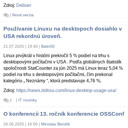
Zdroj:
Debian
|
Nová verzia
Používanie Linuxu na desktopoch dosiahlo v
USA rekordnú úroveň.
21.07.2025 | 19:40
|
Balin50
Linux prvýkrát v histórii prekročil 5 % podiel na trhu s
desktopovými počítačmi v USA . Podľa globálnych štatistík
spoločnosti StatCounter za jún 2025 má Linux teraz 5,04 %
podiel na trhu s desktopovými počítačmi, čím prekonal
kategóriu „ Neznámy “, ktorá predstavuje 4,76 %.
Zdroj:
https://news.itsfoss.com/linux-desktop-usage-usa/
|
IT novinky
2
O konferencii 13. ročník konferencie OSSConf
26.06.2025 | 16:50
|
Miroslav Bendík