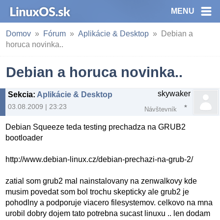
MENU
Domov
Fórum
Aplikácie & Desktop
Debian a
horuca novinka..
Debian a horuca novinka..
skywaker
Sekcia
:
Aplikácie & Desktop
03.08.2009 | 23:23
Návštevník
Debian Squeeze teda testing prechadza na GRUB2
bootloader
http://www.debian-linux.cz/debian-prechazi-na-grub-2/
zatial som grub2 mal nainstalovany na zenwalkovy kde
musim povedat som bol trochu skepticky ale grub2 je
pohodlny a podporuje viacero filesystemov. celkovo na mna
urobil dobry dojem tato potrebna sucast linuxu .. len dodam