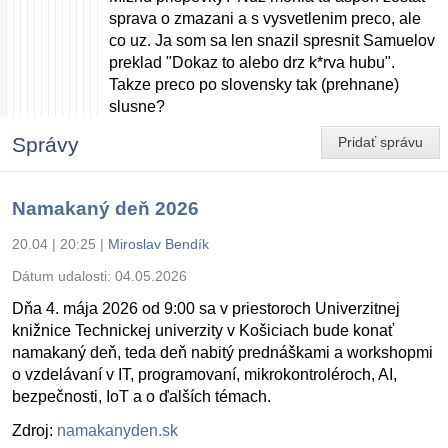
sprava o zmazani a s vysvetlenim preco, ale
co uz. Ja som sa len snazil spresnit Samuelov
preklad "Dokaz to alebo drz k*rva hubu".
Takze preco po slovensky tak (prehnane)
slusne?
Správy
Pridať správu
Namakaný deň 2026
20.04 | 20:25
|
Miroslav Bendík
Dátum udalosti:
04.05.2026
Dňa 4. mája 2026 od 9:00 sa v priestoroch Univerzitnej
knižnice Technickej univerzity v Košiciach bude konať
namakaný deň, teda deň nabitý prednáškami a workshopmi
o vzdelávaní v IT, programovaní, mikrokontroléroch, AI,
bezpečnosti, IoT a o ďalších témach.
Zdroj:
namakanyden.sk