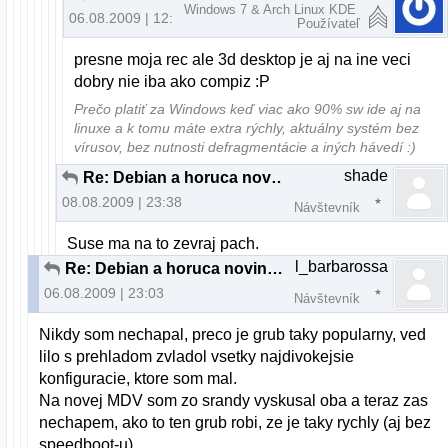
Windows 7 & Arch Linux KDE
06.08.2009 | 12:33
Používateľ
presne moja rec ale 3d desktop je aj na ine veci
dobry nie iba ako compiz :P
Prečo platiť za Windows keď viac ako 90% sw ide aj na
linuxe a k tomu máte extra rýchly, aktuálny systém bez
vírusov, bez nutnosti defragmentácie a iných hávedí :)
shade
Re: Debian a horuca novinka..
08.08.2009 | 23:38
Návštevník
Suse ma na to zevraj pach.
l_barbarossa
Re: Debian a horuca novinka..
06.08.2009 | 23:03
Návštevník
Nikdy som nechapal, preco je grub taky popularny, ved
lilo s prehladom zvladol vsetky najdivokejsie
konfiguracie, ktore som mal.
Na novej MDV som zo srandy vyskusal oba a teraz zas
nechapem, ako to ten grub robi, ze je taky rychly (aj bez
speedboot-u).