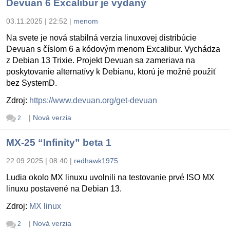
Devuan 6 Excalibur je vydaný
03.11.2025 | 22:52
|
menom
Na svete je nová stabilná verzia linuxovej distribúcie
Devuan s číslom 6 a kódovým menom Excalibur. Vychádza
z Debian 13 Trixie. Projekt Devuan sa zameriava na
poskytovanie alternatívy k Debianu, ktorú je možné použiť
bez SystemD.
Zdroj:
https://www.devuan.org/get-devuan
|
Nová verzia
2
MX-25 “Infinity” beta 1
22.09.2025 | 08:40
|
redhawk1975
Ludia okolo MX linuxu uvolnili na testovanie prvé ISO MX
linuxu postavené na Debian 13.
Zdroj:
MX linux
|
Nová verzia
2