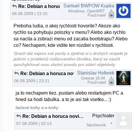
Samuel BWPOW Kupka
Re: Debian a horuca novinka..
Almalinux, OpenWRT
06.08.2009 | 23:15
Používateľ
Preboha ludia, o akej rychlosti hovorite? Akoze ako
rychlo sa pohybuju polozky v menu? Alebo ako rychlo
sa nacita a zobrazi menu od zacatia bootstrapu? Alebo
co? Nechapem, kde vidite ten rozdiel v rychlosti.
Strach dát najevo své pocity a zjednat si u druhých respekt je
jedním z problémů civilizovaného člověka, který se naučil
zpochybňovat svou vlastní pravdu pro zdání objektivity
Stanislav Hoferek
Re: Debian a horuca novinka..
Greenie 18.04
06.08.2009 | 23:21
Používateľ
ja to nechapem tiez. pustam alebo restartujem PC a
hned sa hodi tabulka. a to je asi tak vsetko... :)
tlačené knihy a e-knihy
Psychiater
Re: Debian a horuca novinka..
07.08.2009 | 02:13
Návštevník