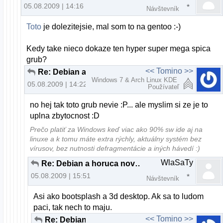
05.08.2009 | 14:16
Návštevník
Toto
je dolezitejsie, mal som to na gentoo :-)
Kedy take nieco dokaze ten hyper super mega spica
grub?
<< Tomino >>
Re: Debian a horuca novinka..
Windows 7 & Arch Linux KDE
05.08.2009 | 14:22
Používateľ
no hej tak toto grub nevie :P... ale myslim si ze je to
uplna zbytocnost :D
Prečo platiť za Windows keď viac ako 90% sw ide aj na
linuxe a k tomu máte extra rýchly, aktuálny systém bez
vírusov, bez nutnosti defragmentácie a iných hávedí :)
WlaSaTy
Re: Debian a horuca novinka..
05.08.2009 | 15:51
Návštevník
Asi ako bootsplash a 3d desktop. Ak sa to ludom
paci, tak nech to maju.
<< Tomino >>
Re: Debian a horuca novinka..