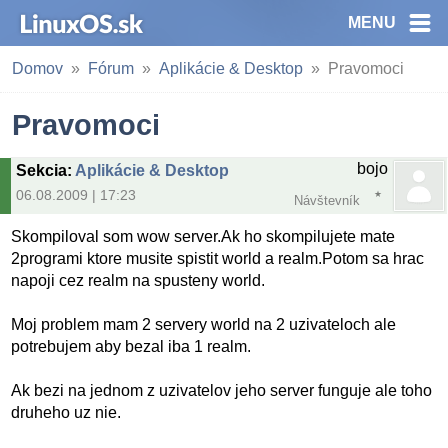
MENU
Domov
Fórum
Aplikácie & Desktop
Pravomoci
Pravomoci
bojo
Sekcia
:
Aplikácie & Desktop
06.08.2009 | 17:23
Návštevník
Skompiloval som wow server.Ak ho skompilujete mate
2programi ktore musite spistit world a realm.Potom sa hrac
napoji cez realm na spusteny world.
Moj problem mam 2 servery world na 2 uzivateloch ale
potrebujem aby bezal iba 1 realm.
Ak bezi na jednom z uzivatelov jeho server funguje ale toho
druheho uz nie.