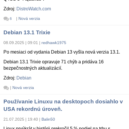
Zdroj:
DistroWatch.com
|
Nová verzia
6
Debian 13.1 Trixie
08.09.2025 | 09:01
|
redhawk1975
Po mesiaci od vydania Debian 13 vyšla nová verzia 13.1.
Debian 13.1 Trixie opravuje 71 chýb a pridáva 16
bezpečnostných aktualizácií.
Zdroj:
Debian
|
Nová verzia
Používanie Linuxu na desktopoch dosiahlo v
USA rekordnú úroveň.
21.07.2025 | 19:40
|
Balin50
Linux prvýkrát v histórii prekročil 5 % podiel na trhu s