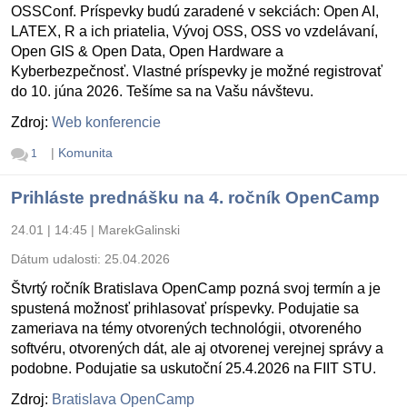
OSSConf. Príspevky budú zaradené v sekciách: Open AI,
LATEX, R a ich priatelia, Vývoj OSS, OSS vo vzdelávaní,
Open GIS & Open Data, Open Hardware a
Kyberbezpečnosť. Vlastné príspevky je možné registrovať
do 10. júna 2026. Tešíme sa na Vašu návštevu.
Zdroj:
Web konferencie
|
Komunita
1
Prihláste prednášku na 4. ročník OpenCamp
24.01 | 14:45
|
MarekGalinski
Dátum udalosti:
25.04.2026
Štvrtý ročník Bratislava OpenCamp pozná svoj termín a je
spustená možnosť prihlasovať príspevky. Podujatie sa
zameriava na témy otvorených technológii, otvoreného
softvéru, otvorených dát, ale aj otvorenej verejnej správy a
podobne. Podujatie sa uskutoční 25.4.2026 na FIIT STU.
Zdroj:
Bratislava OpenCamp