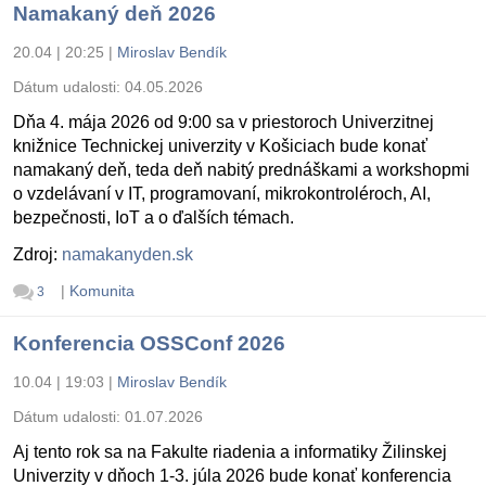
Namakaný deň 2026
20.04 | 20:25
|
Miroslav Bendík
Dátum udalosti:
04.05.2026
Dňa 4. mája 2026 od 9:00 sa v priestoroch Univerzitnej
knižnice Technickej univerzity v Košiciach bude konať
namakaný deň, teda deň nabitý prednáškami a workshopmi
o vzdelávaní v IT, programovaní, mikrokontroléroch, AI,
bezpečnosti, IoT a o ďalších témach.
Zdroj:
namakanyden.sk
|
Komunita
3
Konferencia OSSConf 2026
10.04 | 19:03
|
Miroslav Bendík
Dátum udalosti:
01.07.2026
Aj tento rok sa na Fakulte riadenia a informatiky Žilinskej
Univerzity v dňoch 1-3. júla 2026 bude konať konferencia