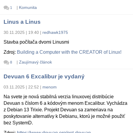
|
Komunita
1
Linus a Linus
30.11.2025 | 19:40
|
redhawk1975
Stavba počítača dvomi Linusmi
Zdroj:
Building a Computer with the CREATOR of Linux!
|
Zaujímavý článok
8
Devuan 6 Excalibur je vydaný
03.11.2025 | 22:52
|
menom
Na svete je nová stabilná verzia linuxovej distribúcie
Devuan s číslom 6 a kódovým menom Excalibur. Vychádza
z Debian 13 Trixie. Projekt Devuan sa zameriava na
poskytovanie alternatívy k Debianu, ktorú je možné použiť
bez SystemD.
Zdroj:
https://www.devuan.org/get-devuan