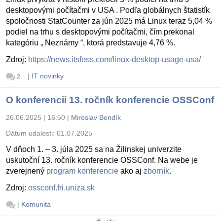
desktopovými počítačmi v USA . Podľa globálnych štatistík
spoločnosti StatCounter za jún 2025 má Linux teraz 5,04 %
podiel na trhu s desktopovými počítačmi, čím prekonal
kategóriu „ Neznámy “, ktorá predstavuje 4,76 %.
Zdroj:
https://news.itsfoss.com/linux-desktop-usage-usa/
|
IT novinky
2
O konferencii 13. ročník konferencie OSSConf
26.06.2025 | 16:50
|
Miroslav Bendík
Dátum udalosti:
01.07.2025
V dňoch 1. – 3. júla 2025 sa na Žilinskej univerzite
uskutoční 13. ročník konferencie OSSConf. Na webe je
zverejnený
program konferencie
ako aj
zborník
.
Zdroj:
ossconf.fri.uniza.sk
|
Komunita