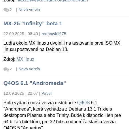
|
Nová verzia
2
MX-25 “Infinity” beta 1
22.09.2025 | 08:40
|
redhawk1975
Ludia okolo MX linuxu uvolnili na testovanie prvé ISO MX
linuxu postavené na Debian 13.
Zdroj:
MX linux
|
Nová verzia
2
Q4OS 6.1 "Andromeda"
12.09.2025 | 22:07
|
Pavel
Bola vydaná nová verzia distribúcie
Q4OS
6.1
"Andromeda", ktorá vychádza z Debianu 13.1 Trixie s
desktopom Plasma alebo Trinity. Bude k dispozícii len pre
64 bit architektúru, pre 32 bit sa odporúča staršia verzia
Q4OS 5 "Aquarius".